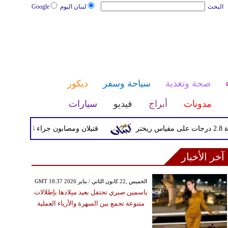
البحث
لبنان اليوم
Google
صحة وتغذية
سياحة وسفر
ديكور
مدونات
أبراج
فيديو
سيارات
قتيلان ومصابون جراء 14 غارة إسرائيلية على شرق وجنوب لبنان
آخر الأخبار
GMT 18:37 2026 الخميس ,22 كانون الثاني / يناير
ياسمين صبري تحتفل بعيد ميلادها بإطلالات
متنوعة تجمع بين السهرة والأزياء العملية