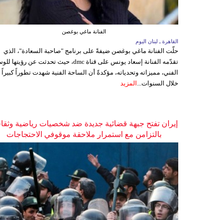
الفنانة ماغي بوغصن
القاهرة ـ لبنان اليوم
حلّت الفنانة ماغي بوغصن ضيفةً على برنامج "صاحبة السعادة"، الذي
تقدّمه الفنانة إسعاد يونس على قناة dmc، حيث تحدثت عن رؤيتها
الفني، مميزاته وتحدياته، مؤكدةً أن الساحة الفنية شهدت تطوراً كبيراً
خلال السنوات...
المزيد
إيران تفتح جبهة قضائية جديدة ضد شخصيات رياضية وثقاف
بالتزامن مع استمرار ملاحقة موقوفي الاحتجاجات