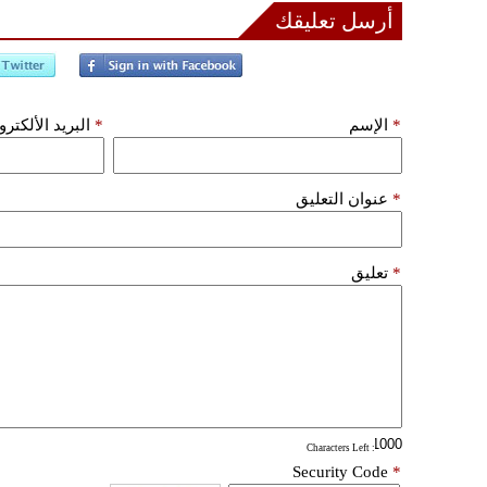
أرسل تعليقك
*
الإسم
*
البريد الألكتر
*
عنوان التعليق
*
تعليق
: Characters Left
Security Code
*