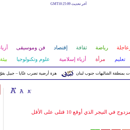
آخر تحديث GMT10:25:09
عاجلة
رياضة
ثقافة
إقتصاد
فن وموسيقى
أزياء
تعليم
مرأة
أزياء إسلامية
علوم وتكنولوجيا
بيئة
 الشاليهات جنوب لبنان
هزة أرضية تضرب عنّايا – جبيل بقوّة 2.8 درجات على مقياس ريختر
النيجر الذي أوقع 10 قتلى على الأقل