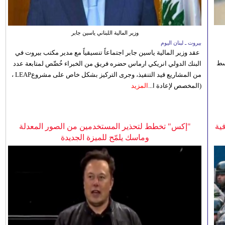
وزير المالية اللبناني ياسين جابر
بيروت ـ لبنان اليوم
عقد وزير المالية ياسين جابر اجتماعاً تنسيقياً مع مدير مكتب بيروت في
 للوسط
البنك الدولي انريكي ارماس حضره فريق من الخبراء خُصِّص لمتابعة عدد
من المشاريع قيد التنفيذ، وجرى التركيز بشكل خاص على مشروعLEAP ،
(المخصص لإعادة ا...
المزيد
ية
"إكس" تخطط لتحذير المستخدمين من الصور المعدلة
وماسك يلمّح للميزة الجديدة