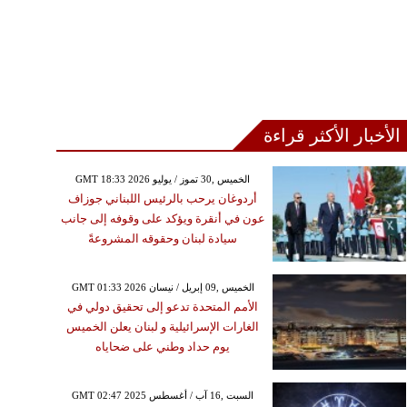
الأخبار الأكثر قراءة
GMT 18:33 2026 الخميس ,30 تموز / يوليو
أردوغان يرحب بالرئيس اللبناني جوزاف
عون في أنقرة ويؤكد على وقوفه إلى جانب
سيادة لبنان وحقوقه المشروعةً
GMT 01:33 2026 الخميس ,09 إبريل / نيسان
الأمم المتحدة تدعو إلى تحقيق دولي في
الغارات الإسرائيلية و لبنان يعلن الخميس
يوم حداد وطني على ضحاياه
GMT 02:47 2025 السبت ,16 آب / أغسطس