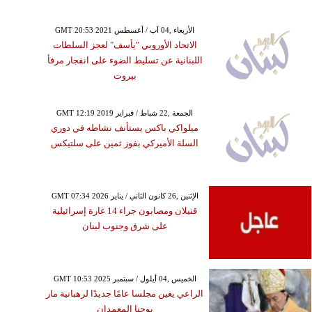
GMT 20:53 2021 الأربعاء ,04 آب / أغسطس
الاتحاد الأوروبي "يأسف" لعجز السلطات
اللبنانية عن تسليط الضوء على انفجار مرفأ
بيروت
GMT 12:19 2019 الجمعة ,22 شباط / فبراير
ميلواكي باكس يستأنف نشاطه في دوري
السلة الأميركي بفوز ثمين على سلتيكس
GMT 07:34 2026 الإثنين ,26 كانون الثاني / يناير
قتيلان ومصابون جراء 14 غارة إسرائيلية
على شرق وجنوب لبنان
GMT 10:53 2025 الخميس ,04 أيلول / سبتمبر
الراعي يعين مجلسا عامًا جديدًا لرهبانية مار
يوحنا المعمدان