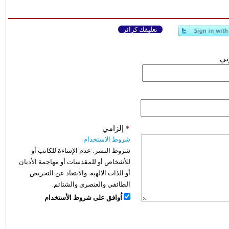
تعليقك كزائر
وني
*
إلزامي
شروط الاستخدام
شروط النشر:
عدم الإساءة للكاتب أو
للأشخاص أو للمقدسات أو مهاجمة الأديان
أو الذات الالهية. والابتعاد عن التحريض
الطائفي والعنصري والشتائم.
اُوافق على شروط الأستخدام