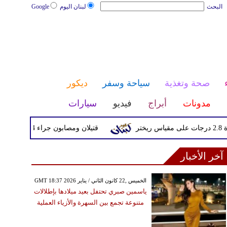
البحث
لبنان اليوم
Google
صحة وتغذية
سياحة وسفر
ديكور
مدونات
أبراج
فيديو
سيارات
قتيلان ومصابون جراء 14 غارة إسرائيلية على شرق وجنوب لبنان
آخر الأخبار
GMT 18:37 2026 الخميس ,22 كانون الثاني / يناير
ياسمين صبري تحتفل بعيد ميلادها بإطلالات
متنوعة تجمع بين السهرة والأزياء العملية