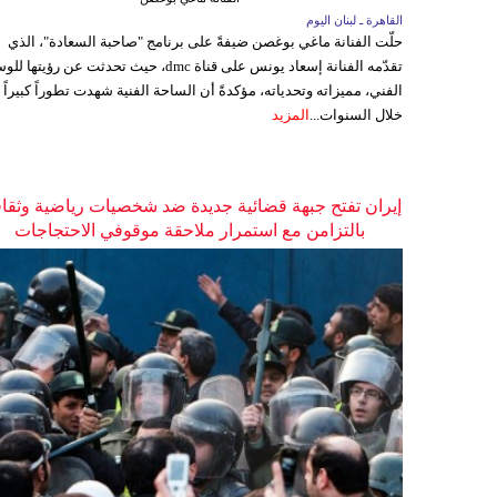
القاهرة ـ لبنان اليوم
حلّت الفنانة ماغي بوغصن ضيفةً على برنامج "صاحبة السعادة"، الذي
تقدّمه الفنانة إسعاد يونس على قناة dmc، حيث تحدثت عن رؤيتها
الفني، مميزاته وتحدياته، مؤكدةً أن الساحة الفنية شهدت تطوراً كبيراً
خلال السنوات...
المزيد
إيران تفتح جبهة قضائية جديدة ضد شخصيات رياضية وثقاف
بالتزامن مع استمرار ملاحقة موقوفي الاحتجاجات