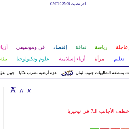
آخر تحديث GMT10:25:09
عاجلة
رياضة
ثقافة
إقتصاد
فن وموسيقى
أزياء
تعليم
مرأة
أزياء إسلامية
علوم وتكنولوجيا
بيئة
ة الشاليهات جنوب لبنان
هزة أرضية تضرب عنّايا – جبيل بقوّة 2.8 درجات على مقياس ريختر
أجانب الـ7 في نيجيريا