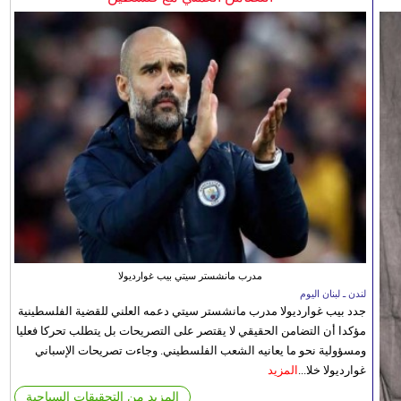
مدرب مانشستر سيتي بيب غوارديولا
لندن ـ لبنان اليوم
جدد بيب غوارديولا مدرب مانشستر سيتي دعمه العلني للقضية الفلسطينية
مؤكدا أن التضامن الحقيقي لا يقتصر على التصريحات بل يتطلب تحركا فعليا
ومسؤولية نحو ما يعانيه الشعب الفلسطيني. وجاءت تصريحات الإسباني
غوارديولا خلا...
المزيد
المزيد من التحقيقات السياحية