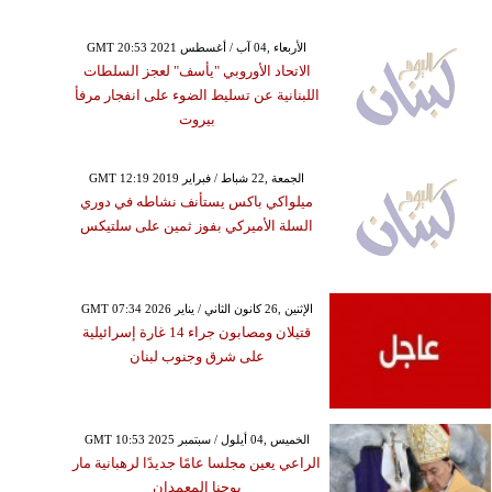
GMT 20:53 2021 الأربعاء ,04 آب / أغسطس
الاتحاد الأوروبي "يأسف" لعجز السلطات
اللبنانية عن تسليط الضوء على انفجار مرفأ
بيروت
GMT 12:19 2019 الجمعة ,22 شباط / فبراير
ميلواكي باكس يستأنف نشاطه في دوري
السلة الأميركي بفوز ثمين على سلتيكس
GMT 07:34 2026 الإثنين ,26 كانون الثاني / يناير
قتيلان ومصابون جراء 14 غارة إسرائيلية
على شرق وجنوب لبنان
GMT 10:53 2025 الخميس ,04 أيلول / سبتمبر
الراعي يعين مجلسا عامًا جديدًا لرهبانية مار
يوحنا المعمدان