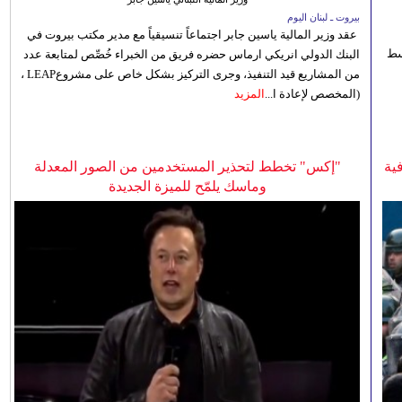
بيروت ـ لبنان اليوم
عقد وزير المالية ياسين جابر اجتماعاً تنسيقياً مع مدير مكتب بيروت في
 للوسط
البنك الدولي انريكي ارماس حضره فريق من الخبراء خُصِّص لمتابعة عدد
من المشاريع قيد التنفيذ، وجرى التركيز بشكل خاص على مشروعLEAP ،
(المخصص لإعادة ا...
المزيد
ية
"إكس" تخطط لتحذير المستخدمين من الصور المعدلة
وماسك يلمّح للميزة الجديدة