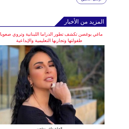
المزيد من الأخبار
ماغي بوغصن تكشف تطور الدراما اللبنانية وتروي صعوب
طفولتها وتجاربها التعليمية والإبداعية
الفنانة ماغي بوغصن