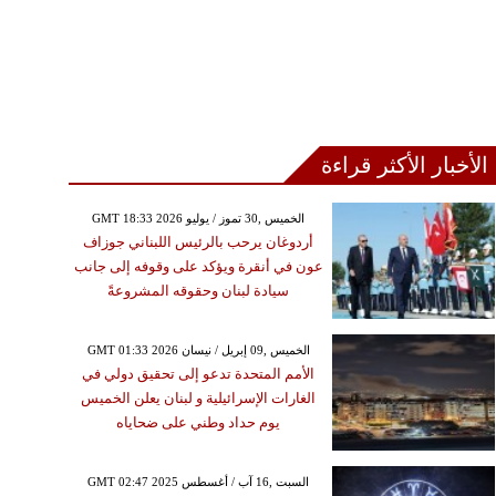
الأخبار الأكثر قراءة
GMT 18:33 2026 الخميس ,30 تموز / يوليو
أردوغان يرحب بالرئيس اللبناني جوزاف
عون في أنقرة ويؤكد على وقوفه إلى جانب
سيادة لبنان وحقوقه المشروعةً
GMT 01:33 2026 الخميس ,09 إبريل / نيسان
الأمم المتحدة تدعو إلى تحقيق دولي في
الغارات الإسرائيلية و لبنان يعلن الخميس
يوم حداد وطني على ضحاياه
GMT 02:47 2025 السبت ,16 آب / أغسطس