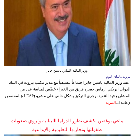
وزير المالية اللبناني ياسين جابر
بيروت ـ لبنان اليوم
عقد وزير المالية ياسين جابر اجتماعاً تنسيقياً مع مدير مكتب بيروت في البنك
الدولي انريكي ارماس حضره فريق من الخبراء خُصِّص لمتابعة عدد من
المشاريع قيد التنفيذ، وجرى التركيز بشكل خاص على مشروعLEAP ،(المخصص
لإعادة ا...
المزيد
ماغي بوغصن تكشف تطور الدراما اللبنانية وتروي صعوبات
طفولتها وتجاربها التعليمية والإبداعية