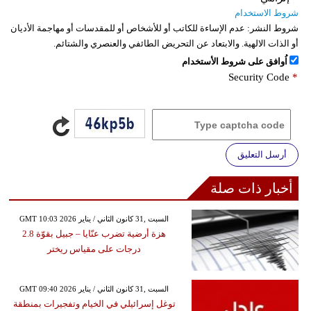
شروط الاستخدام
شروط النشر:
عدم الإساءة للكاتب أو للأشخاص أو للمقدسات أو مهاجمة الأديان
أو الذات الالهية. والابتعاد عن التحريض الطائفي والعنصري والشتائم.
اُوافق على شروط الأستخدام
Security Code
*
أرسل التعليق
أخبار ذات صلة
GMT 10:03 2026 السبت ,31 كانون الثاني / يناير
هزة أرضية تضرب عنّايا – جبيل بقوّة 2.8
درجات على مقياس ريختر
GMT 09:40 2026 السبت ,31 كانون الثاني / يناير
توغل إسرائيلي في الخيام وتفجيرات بمنطقة