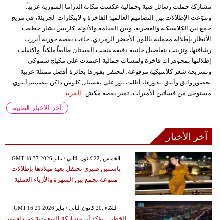
مشاركة حملت رسائل فنية وجمالية عكست مكانة الدراما السورية عربياً.
وتنوّعت الإطلالات بين التصاميم العالمية الفاخرة والابتكارات الجريئة، في مزيج
جمع بين الكلاسيكية والعصرية، وبين الفخامة والأنوثة. كاريس بشار خطفت
الأنظار بإطلالة مخملية باللون الأخضر الزمردي، جاءت بقصة حورية أبرزت
رشاقتها، وتزينت بتفاصيل جانبية دقيقة منحت الفستان طابعاً ملكياً. واكتملت
إطلالتها بمجوهرات فاخرة ولمسات جمالية اعتمدت على مكياج سموكي
وتسريحة شعر كلاسيكية مرفوعة، لتحتفل بفوزها بجائزة أفضل ممثلة عربية
بحضور واثق وأنيق. بدورها، أطلت نور علي بفستان كلوش داكن بتصميم أنثوي
مستوحى من فساتين الأميرات، تميز بقصة مكش...
المزيد
آخر الأخبار الطبية
آخر الأخبار
GMT 18:37 2026 الخميس ,22 كانون الثاني / يناير
ياسمين صبري تحتفل بعيد ميلادها بإطلالات
متنوعة تجمع بين السهرة والأزياء العملية
GMT 16:21 2026 الثلاثاء ,20 كانون الثاني / يناير
الخطيب يؤكد أن مشاركة السعودية في دافوس