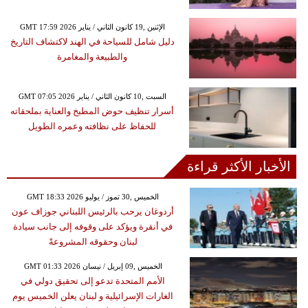
GMT 17:59 2026 الإثنين ,19 كانون الثاني / يناير
دليل شامل للسياحة في الهند لاكتشاف التاريخ
والطبيعة والمغامرة
GMT 07:05 2026 السبت ,10 كانون الثاني / يناير
أسرار تنظيف حوض المطبخ والعناية بملحقاته
للحفاظ على نظافته وعمره الطويل
الأخبار الأكثر قراءة
GMT 18:33 2026 الخميس ,30 تموز / يوليو
أردوغان يرحب بالرئيس اللبناني جوزاف عون
في أنقرة ويؤكد على وقوفه إلى جانب سيادة
لبنان وحقوقه المشروعةً
GMT 01:33 2026 الخميس ,09 إبريل / نيسان
الأمم المتحدة تدعو إلى تحقيق دولي في
الغارات الإسرائيلية و لبنان يعلن الخميس يوم