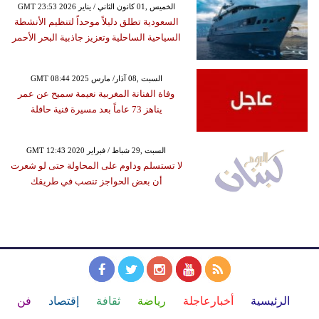
GMT 23:53 2026 الخميس ,01 كانون الثاني / يناير
السعودية تطلق دليلاً موحداً لتنظيم الأنشطة
السياحية الساحلية وتعزيز جاذبية البحر الأحمر
GMT 08:44 2025 السبت ,08 آذار/ مارس
وفاة الفنانة المغربية نعيمة سميح عن عمر
يناهز 73 عاماً بعد مسيرة فنية حافلة
GMT 12:43 2020 السبت ,29 شباط / فبراير
لا تستسلم وداوم على المحاولة حتى لو شعرت
أن بعض الحواجز تنصب في طريقك
الرئيسية
أخبارعاجلة
رياضة
ثقافة
إقتصاد
فن