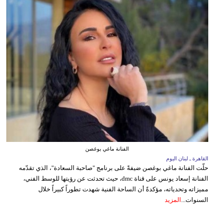
الفنانة ماغي بوغصن
القاهرة ـ لبنان اليوم
حلّت الفنانة ماغي بوغصن ضيفةً على برنامج "صاحبة السعادة"، الذي تقدّمه
الفنانة إسعاد يونس على قناة dmc، حيث تحدثت عن رؤيتها للوسط الفني،
مميزاته وتحدياته، مؤكدةً أن الساحة الفنية شهدت تطوراً كبيراً خلال
السنوات...
المزيد