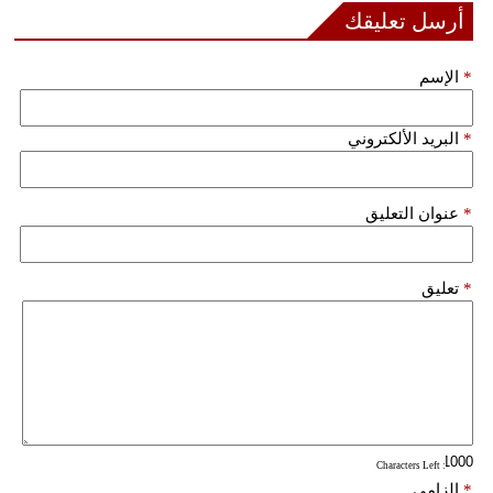
مدوَّنات
أرسل تعليقك
أبراج
*
الإسم
فيديو
*
البريد الألكتروني
سيارات
*
عنوان التعليق
*
تعليق
: Characters Left
*
إلزامي