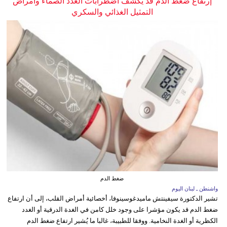
إرتفاع ضغط الدم قد يكشف اضطرابات الغدد الصماء وأمراض
التمثيل الغذائي والسكري
ضغط الدم
واشنطن ـ لبنان اليوم
تشير الدكتورة سيفينتش ماميدغوسينوفا، أخصائية أمراض القلب، إلى أن ارتفاع
ضغط الدم قد يكون مؤشرا على وجود خلل كامن في الغدة الدرقية أو الغدد
الكظرية أو الغدة النخامية. ووفقا للطبيبة، غالبا ما يُشير ارتفاع ضغط الدم