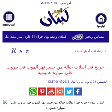
آخر تحديث GMT10:25:09
الرئيسية
أخبارعاجلة
رياضة
قتيلان ومصابون جراء 14 غارة إسرائيلية على شرق وجنوب لبنان
ثقافة
إقتصاد
أخبارعاجلة
»
أخبار عاجلة
فن
جريح في انقلاب جبالة من جسر نهر الموت في بيروت
وموسيقى
على سيارة عمومية
أزياء
06:45 2013 الخميس ,24 كانون الثاني / يناير
GMT
صحة
وتغذية
سياحة