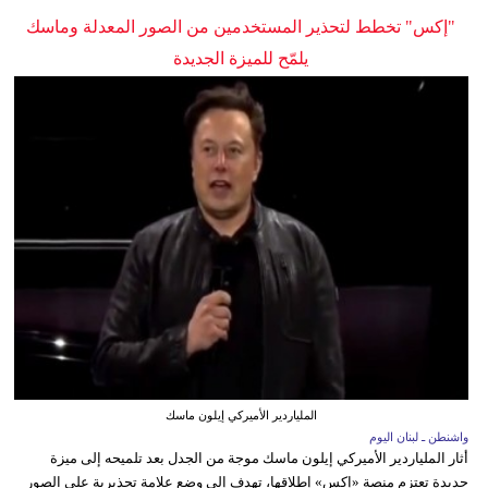
"إكس" تخطط لتحذير المستخدمين من الصور المعدلة وماسك
يلمّح للميزة الجديدة
الملياردير الأميركي إيلون ماسك
واشنطن ـ لبنان اليوم
أثار الملياردير الأميركي إيلون ماسك موجة من الجدل بعد تلميحه إلى ميزة
جديدة تعتزم منصة «إكس» إطلاقها، تهدف إلى وضع علامة تحذيرية على الصور