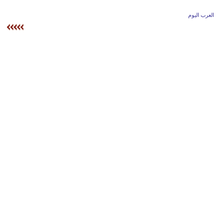
وسفر
العرب اليوم
ديكور
أخبار
إعلام
تعليم
مرأة
أزياء
إسلامية
علوم
وتكنولوجيا
بيئة