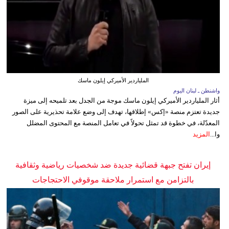
الملياردير الأميركي إيلون ماسك
واشنطن ـ لبنان اليوم
أثار الملياردير الأميركي إيلون ماسك موجة من الجدل بعد تلميحه إلى ميزة
جديدة تعتزم منصة «إكس» إطلاقها، تهدف إلى وضع علامة تحذيرية على الصور
المعدّلة، في خطوة قد تمثل تحولاً في تعامل المنصة مع المحتوى المضلل
وا...
المزيد
إيران تفتح جبهة قضائية جديدة ضد شخصيات رياضية وثقافية
بالتزامن مع استمرار ملاحقة موقوفي الاحتجاجات