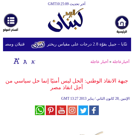
آخر تحديث GMT10:25:09
الرئيسية
أخبارعاجلة
رياضة
قوّة 2.8 درجات على مقياس ريختر
قتيلان ومصابون جراء 14 غارة إسرائيلية على شرق 
ثقافة
إقتصاد
أخبارعاجلة
»
أخبار عاجلة
فن
جبهة الانقاذ الوطني: الحل ليس أمنيًا إنما حل سياسي من
وموسيقى
أجل انقاذ مصر
أزياء
13:27 2013 الإثنين ,28 كانون الثاني / يناير
GMT
صحة
وتغذية
سياحة