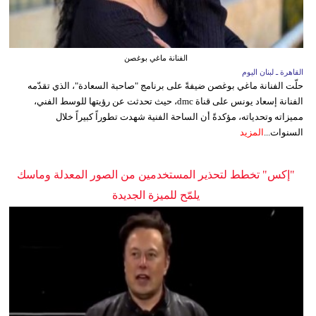
الفنانة ماغي بوغصن
القاهرة ـ لبنان اليوم
حلّت الفنانة ماغي بوغصن ضيفةً على برنامج "صاحبة السعادة"، الذي تقدّمه
الفنانة إسعاد يونس على قناة dmc، حيث تحدثت عن رؤيتها للوسط الفني،
مميزاته وتحدياته، مؤكدةً أن الساحة الفنية شهدت تطوراً كبيراً خلال
السنوات...
المزيد
"إكس" تخطط لتحذير المستخدمين من الصور المعدلة وماسك
يلمّح للميزة الجديدة