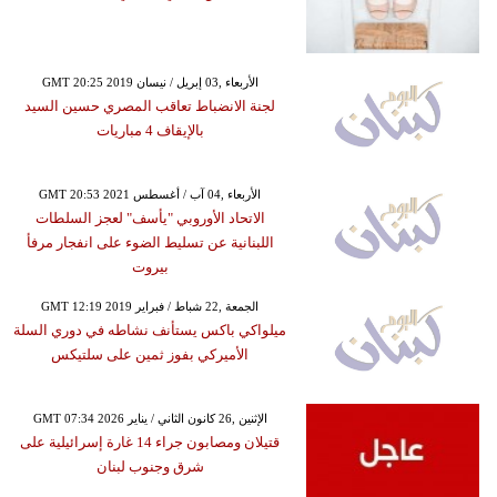
GMT 20:25 2019 الأربعاء ,03 إبريل / نيسان
لجنة الانضباط تعاقب المصري حسين السيد
بالإيقاف 4 مباريات
GMT 20:53 2021 الأربعاء ,04 آب / أغسطس
الاتحاد الأوروبي "يأسف" لعجز السلطات
اللبنانية عن تسليط الضوء على انفجار مرفأ
بيروت
GMT 12:19 2019 الجمعة ,22 شباط / فبراير
ميلواكي باكس يستأنف نشاطه في دوري السلة
الأميركي بفوز ثمين على سلتيكس
GMT 07:34 2026 الإثنين ,26 كانون الثاني / يناير
قتيلان ومصابون جراء 14 غارة إسرائيلية على
شرق وجنوب لبنان