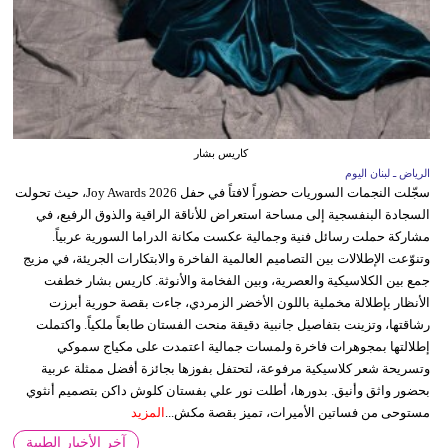
كاريس بشار
الرياض ـ لبنان اليوم
سجّلت النجمات السوريات حضوراً لافتاً في حفل Joy Awards 2026، حيث تحولت
السجادة البنفسجية إلى مساحة استعراض للأناقة الراقية والذوق الرفيع، في
مشاركة حملت رسائل فنية وجمالية عكست مكانة الدراما السورية عربياً.
وتنوّعت الإطلالات بين التصاميم العالمية الفاخرة والابتكارات الجريئة، في مزيج
جمع بين الكلاسيكية والعصرية، وبين الفخامة والأنوثة. كاريس بشار خطفت
الأنظار بإطلالة مخملية باللون الأخضر الزمردي، جاءت بقصة حورية أبرزت
رشاقتها، وتزينت بتفاصيل جانبية دقيقة منحت الفستان طابعاً ملكياً. واكتملت
إطلالتها بمجوهرات فاخرة ولمسات جمالية اعتمدت على مكياج سموكي
وتسريحة شعر كلاسيكية مرفوعة، لتحتفل بفوزها بجائزة أفضل ممثلة عربية
بحضور واثق وأنيق. بدورها، أطلت نور علي بفستان كلوش داكن بتصميم أنثوي
مستوحى من فساتين الأميرات، تميز بقصة مكش...
المزيد
آخر الأخبار الطبية