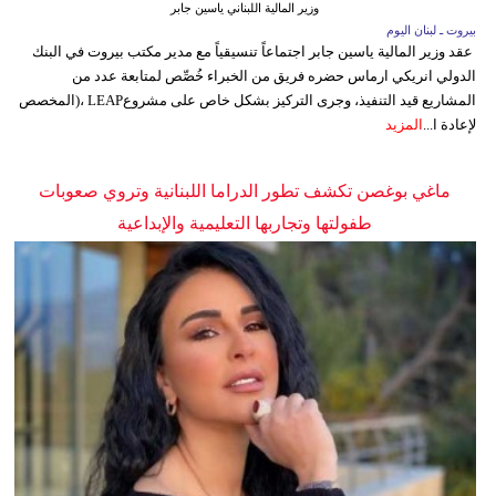
وزير المالية اللبناني ياسين جابر
بيروت ـ لبنان اليوم
عقد وزير المالية ياسين جابر اجتماعاً تنسيقياً مع مدير مكتب بيروت في البنك
الدولي انريكي ارماس حضره فريق من الخبراء خُصِّص لمتابعة عدد من
المشاريع قيد التنفيذ، وجرى التركيز بشكل خاص على مشروعLEAP ،(المخصص
لإعادة ا...
المزيد
ماغي بوغصن تكشف تطور الدراما اللبنانية وتروي صعوبات
طفولتها وتجاربها التعليمية والإبداعية