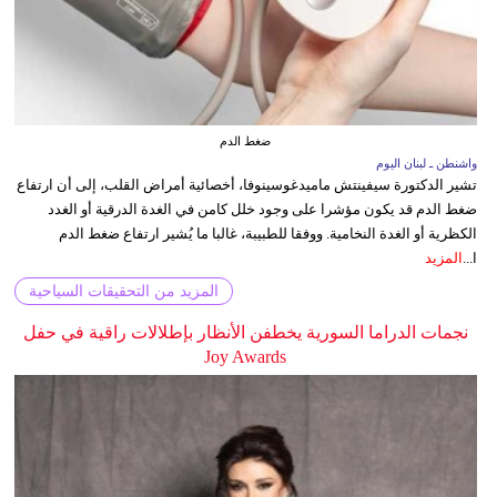
ضغط الدم
واشنطن ـ لبنان اليوم
تشير الدكتورة سيفينتش ماميدغوسينوفا، أخصائية أمراض القلب، إلى أن ارتفاع
ضغط الدم قد يكون مؤشرا على وجود خلل كامن في الغدة الدرقية أو الغدد
الكظرية أو الغدة النخامية. ووفقا للطبيبة، غالبا ما يُشير ارتفاع ضغط الدم
ا...
المزيد
المزيد من التحقيقات السياحية
نجمات الدراما السورية يخطفن الأنظار بإطلالات راقية في حفل
Joy Awards