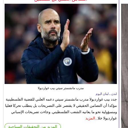
مدرب مانشستر سيتي بيب غوارديولا
لندن ـ لبنان اليوم
جدد بيب غوارديولا مدرب مانشستر سيتي دعمه العلني للقضية الفلسطينية
مؤكدا أن التضامن الحقيقي لا يقتصر على التصريحات بل يتطلب تحركا فعليا
ومسؤولية نحو ما يعانيه الشعب الفلسطيني. وجاءت تصريحات الإسباني
غوارديولا خلا...
المزيد
المزيد من التحقيقات السياحية