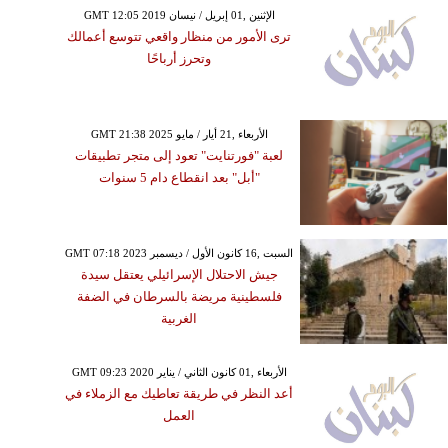
GMT 12:05 2019 الإثنين ,01 إبريل / نيسان
ترى الأمور من منظار واقعي تتوسع أعمالك
وتحرز أرباحًا
GMT 21:38 2025 الأربعاء ,21 أيار / مايو
لعبة "فورتنايت" تعود إلى متجر تطبيقات
"أبل" بعد انقطاع دام 5 سنوات
GMT 07:18 2023 السبت ,16 كانون الأول / ديسمبر
جيش الاحتلال الإسرائيلي يعتقل سيدة
فلسطينية مريضة بالسرطان في الضفة
الغربية
GMT 09:23 2020 الأربعاء ,01 كانون الثاني / يناير
أعد النظر في طريقة تعاطيك مع الزملاء في
العمل