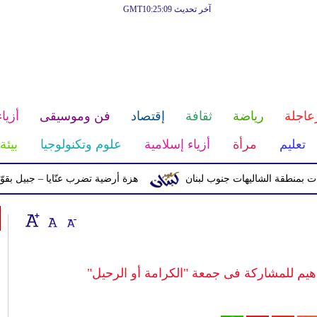
آخر تحديث GMT10:25:09
عاجلة
رياضة
ثقافة
إقتصاد
فن وموسيقى
أزياء
تعليم
مرأة
أزياء إسلامية
علوم وتكنولوجيا
بيئة
ة الشاليهات جنوب لبنان
هزة أرضية تضرب عنّايا – جبيل بقوّة 2.8 درجات على مقياس ريختر
هيم للمشاركة فى جمعة "الكرامة أو الرحيل"