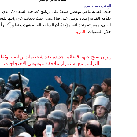
القاهرة ـ لبنان اليوم
حلّت الفنانة ماغي بوغصن ضيفةً على برنامج "صاحبة السعادة"، الذي
تقدّمه الفنانة إسعاد يونس على قناة dmc، حيث تحدثت عن رؤيتها
الفني، مميزاته وتحدياته، مؤكدةً أن الساحة الفنية شهدت تطوراً كبيراً
خلال السنوات...
المزيد
إيران تفتح جبهة قضائية جديدة ضد شخصيات رياضية وثقاف
بالتزامن مع استمرار ملاحقة موقوفي الاحتجاجات