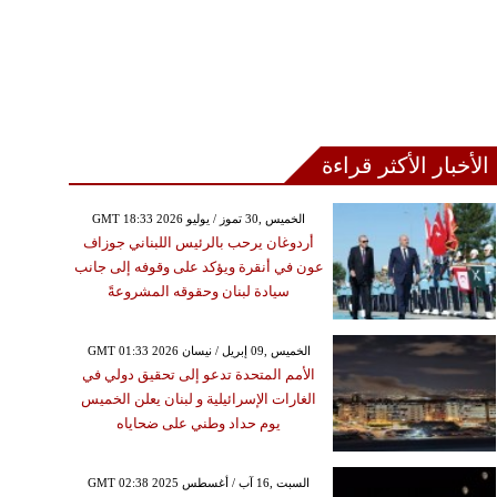
الأخبار الأكثر قراءة
GMT 18:33 2026 الخميس ,30 تموز / يوليو
أردوغان يرحب بالرئيس اللبناني جوزاف
عون في أنقرة ويؤكد على وقوفه إلى جانب
سيادة لبنان وحقوقه المشروعةً
GMT 01:33 2026 الخميس ,09 إبريل / نيسان
الأمم المتحدة تدعو إلى تحقيق دولي في
الغارات الإسرائيلية و لبنان يعلن الخميس
يوم حداد وطني على ضحاياه
GMT 02:38 2025 السبت ,16 آب / أغسطس