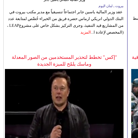
بيروت ـ لبنان اليوم
عقد وزير المالية ياسين جابر اجتماعاً تنسيقياً مع مدير مكتب بيروت في
 للوسط
البنك الدولي انريكي ارماس حضره فريق من الخبراء خُصِّص لمتابعة عدد
من المشاريع قيد التنفيذ، وجرى التركيز بشكل خاص على مشروعLEAP ،
(المخصص لإعادة ا...
المزيد
ية
"إكس" تخطط لتحذير المستخدمين من الصور المعدلة
وماسك يلمّح للميزة الجديدة