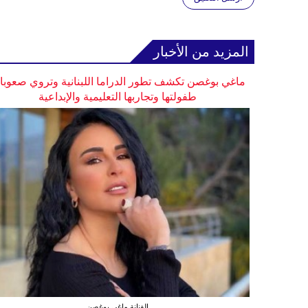
المزيد من الأخبار
ماغي بوغصن تكشف تطور الدراما اللبنانية وتروي صعوب
طفولتها وتجاربها التعليمية والإبداعية
الفنانة ماغي بوغصن