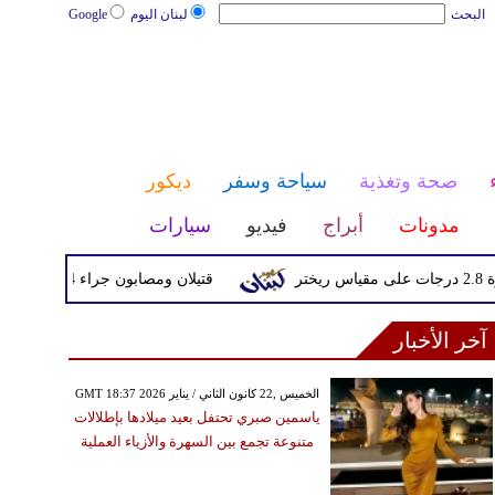
البحث
لبنان اليوم
Google
صحة وتغذية
سياحة وسفر
ديكور
مدونات
أبراج
فيديو
سيارات
قتيلان ومصابون جراء 14 غارة إسرائيلية على شرق وجنوب لبنان
آخر الأخبار
GMT 18:37 2026 الخميس ,22 كانون الثاني / يناير
ياسمين صبري تحتفل بعيد ميلادها بإطلالات
متنوعة تجمع بين السهرة والأزياء العملية