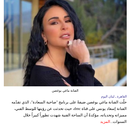
الفنانة ماغي بوغصن
القاهرة ـ لبنان اليوم
حلّت الفنانة ماغي بوغصن ضيفةً على برنامج "صاحبة السعادة"، الذي تقدّمه
الفنانة إسعاد يونس على قناة dmc، حيث تحدثت عن رؤيتها للوسط الفني،
مميزاته وتحدياته، مؤكدةً أن الساحة الفنية شهدت تطوراً كبيراً خلال
السنوات...
المزيد