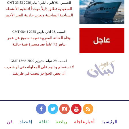
GMT 23:53 2026 الخميس ,01 كانون الثاني / يناير
السعودية تطلق دليلاً موحداً لتنظيم الأنشطة
السياحية الساحلية وتعزيز جاذبية البحر الأحمر
GMT 08:44 2025 السبت ,08 آذار/ مارس
وفاة الفنانة المغربية نعيمة سميح عن عمر
يناهز 73 عاماً بعد مسيرة فنية حافلة
GMT 12:43 2020 السبت ,29 شباط / فبراير
لا تستسلم وداوم على المحاولة حتى لو شعرت
أن بعض الحواجز تنصب في طريقك
الرئيسية
أخبارعاجلة
رياضة
ثقافة
إقتصاد
فن