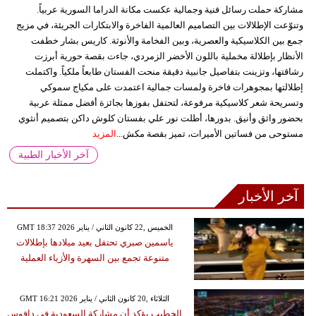
مشاركة حملت رسائل فنية وجمالية عكست مكانة الدراما السورية عربياً.
وتنوّعت الإطلالات بين التصاميم العالمية الفاخرة والابتكارات الجريئة، في مزيج
جمع بين الكلاسيكية والعصرية، وبين الفخامة والأنوثة. كاريس بشار خطفت
الأنظار بإطلالة مخملية باللون الأخضر الزمردي، جاءت بقصة حورية أبرزت
رشاقتها، وتزينت بتفاصيل جانبية دقيقة منحت الفستان طابعاً ملكياً. واكتملت
إطلالتها بمجوهرات فاخرة ولمسات جمالية اعتمدت على مكياج سموكي
وتسريحة شعر كلاسيكية مرفوعة، لتحتفل بفوزها بجائزة أفضل ممثلة عربية
بحضور واثق وأنيق. بدورها، أطلت نور علي بفستان كلوش داكن بتصميم أنثوي
مستوحى من فساتين الأميرات، تميز بقصة مكش...
المزيد
آخر الأخبار الطبية
آخر الأخبار
GMT 18:37 2026 الخميس ,22 كانون الثاني / يناير
ياسمين صبري تحتفل بعيد ميلادها بإطلالات
متنوعة تجمع بين السهرة والأزياء العملية
GMT 16:21 2026 الثلاثاء ,20 كانون الثاني / يناير
الخطيب يؤكد أن مشاركة السعودية في دافوس