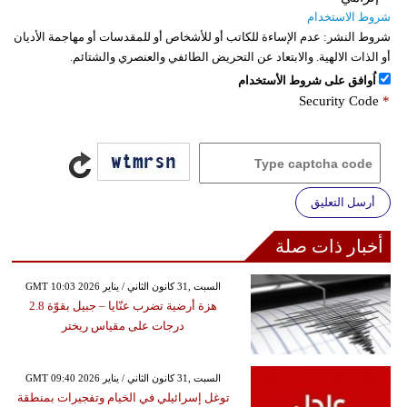
شروط الاستخدام
شروط النشر:
عدم الإساءة للكاتب أو للأشخاص أو للمقدسات أو مهاجمة الأديان
أو الذات الالهية. والابتعاد عن التحريض الطائفي والعنصري والشتائم.
اُوافق على شروط الأستخدام
Security Code
*
أرسل التعليق
أخبار ذات صلة
GMT 10:03 2026 السبت ,31 كانون الثاني / يناير
هزة أرضية تضرب عنّايا – جبيل بقوّة 2.8
درجات على مقياس ريختر
GMT 09:40 2026 السبت ,31 كانون الثاني / يناير
توغل إسرائيلي في الخيام وتفجيرات بمنطقة