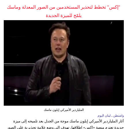
"إكس" تخطط لتحذير المستخدمين من الصور المعدلة وماسك
يلمّح للميزة الجديدة
الملياردير الأميركي إيلون ماسك
واشنطن ـ لبنان اليوم
أثار الملياردير الأميركي إيلون ماسك موجة من الجدل بعد تلميحه إلى ميزة
جديدة تعتزم منصة «إكس» إطلاقها، تهدف إلى وضع علامة تحذيرية على الصور