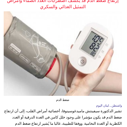
إرتفاع ضغط الدم قد يكشف اضطرابات الغدد الصماء وأمراض
التمثيل الغذائي والسكري
ضغط الدم
واشنطن ـ لبنان اليوم
تشير الدكتورة سيفينتش ماميدغوسينوفا، أخصائية أمراض القلب، إلى أن ارتفاع
ضغط الدم قد يكون مؤشرا على وجود خلل كامن في الغدة الدرقية أو الغدد
الكظرية أو الغدة النخامية. ووفقا للطبيبة، غالبا ما يُشير ارتفاع ضغط الدم