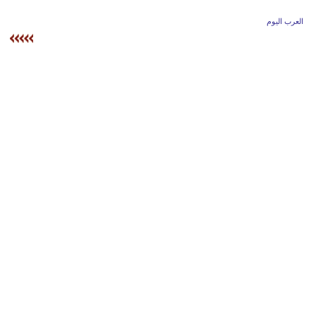
وسفر
العرب اليوم
ديكور
أخبار
إعلام
تعليم
مرأة
أزياء
إسلامية
علوم
وتكنولوجيا
بيئة