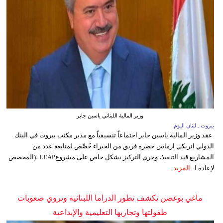
وزير المالية اللبناني ياسين جابر
بيروت ـ لبنان اليوم
عقد وزير المالية ياسين جابر اجتماعاً تنسيقياً مع مدير مكتب بيروت في البنك
الدولي انريكي ارماس حضره فريق من الخبراء خُصِّص لمتابعة عدد من
المشاريع قيد التنفيذ، وجرى التركيز بشكل خاص على مشروعLEAP ،(المخصص
لإعادة ا...
المزيد
ماغي بوغصن تكشف تطور الدراما اللبنانية وتروي صعوبات
طفولتها وتجاربها التعليمية والإبداعية