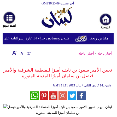
آخر تحديث GMT10:25:09
الرئيسية
أخبارعاجلة
رياضة
قتيلان ومصابون جراء 14 غارة إسرائيلية على شرق وجنوب لبنان
ثقافة
إقتصاد
أخبارعاجلة
»
أخبار عاجلة
فن
تعيين الأمير سعود بن نايف أميرًا للمنطقة الشرقية والأمير
وموسيقى
فيصل بن سلمان أميرًا للمدينة المنورة
أزياء
11:11 2013 الإثنين ,14 كانون الثاني / يناير
GMT
صحة
وتغذية
سياحة