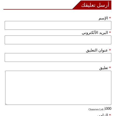
مدوَّنات
أرسل تعليقك
أبراج
*
الإسم
فيديو
*
البريد الألكتروني
سيارات
*
عنوان التعليق
*
تعليق
: Characters Left
*
إلزامي