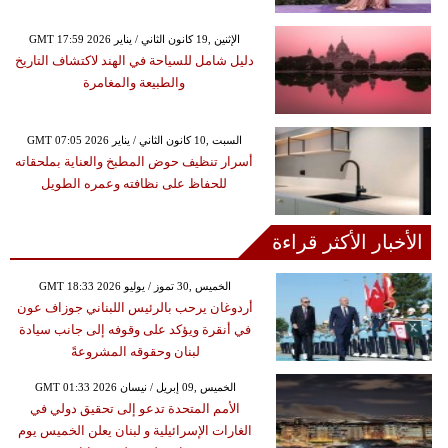
GMT 17:59 2026 الإثنين ,19 كانون الثاني / يناير
دليل شامل للسياحة في الهند لاكتشاف التاريخ
والطبيعة والمغامرة
GMT 07:05 2026 السبت ,10 كانون الثاني / يناير
أسرار تنظيف حوض المطبخ والعناية بملحقاته
للحفاظ على نظافته وعمره الطويل
الأخبار الأكثر قراءة
GMT 18:33 2026 الخميس ,30 تموز / يوليو
أردوغان يرحب بالرئيس اللبناني جوزاف عون
في أنقرة ويؤكد على وقوفه إلى جانب سيادة
لبنان وحقوقه المشروعةً
GMT 01:33 2026 الخميس ,09 إبريل / نيسان
الأمم المتحدة تدعو إلى تحقيق دولي في
الغارات الإسرائيلية و لبنان يعلن الخميس يوم