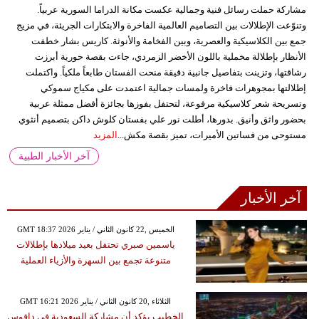
مشاركة حملت رسائل فنية وجمالية عكست مكانة الدراما السورية عربياً.
وتنوّعت الإطلالات بين التصاميم العالمية الفاخرة والابتكارات الجريئة، في مزيج
جمع بين الكلاسيكية والعصرية، وبين الفخامة والأنوثة. كاريس بشار خطفت
الأنظار بإطلالة مخملية باللون الأخضر الزمردي، جاءت بقصة حورية أبرزت
رشاقتها، وتزينت بتفاصيل جانبية دقيقة منحت الفستان طابعاً ملكياً. واكتملت
إطلالتها بمجوهرات فاخرة ولمسات جمالية اعتمدت على مكياج سموكي
وتسريحة شعر كلاسيكية مرفوعة، لتحتفل بفوزها بجائزة أفضل ممثلة عربية
بحضور واثق وأنيق. بدورها، أطلت نور علي بفستان كلوش داكن بتصميم أنثوي
مستوحى من فساتين الأميرات، تميز بقصة مكش...
المزيد
آخر الأخبار الطبية
آخر الأخبار
GMT 18:37 2026 الخميس ,22 كانون الثاني / يناير
ياسمين صبري تحتفل بعيد ميلادها بإطلالات
متنوعة تجمع بين السهرة والأزياء العملية
GMT 16:21 2026 الثلاثاء ,20 كانون الثاني / يناير
الخطيب يؤكد أن مشاركة السعودية في دافوس