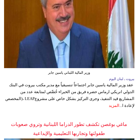
وزير المالية اللبناني ياسين جابر
بيروت ـ لبنان اليوم
عقد وزير المالية ياسين جابر اجتماعاً تنسيقياً مع مدير مكتب بيروت في البنك
الدولي انريكي ارماس حضره فريق من الخبراء خُصِّص لمتابعة عدد من
المشاريع قيد التنفيذ، وجرى التركيز بشكل خاص على مشروعLEAP ،(المخصص
لإعادة ا...
المزيد
ماغي بوغصن تكشف تطور الدراما اللبنانية وتروي صعوبات
طفولتها وتجاربها التعليمية والإبداعية