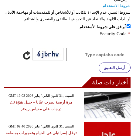
شروط الاستخدام
شروط النشر:
عدم الإساءة للكاتب أو للأشخاص أو للمقدسات أو مهاجمة الأديان
أو الذات الالهية. والابتعاد عن التحريض الطائفي والعنصري والشتائم.
اُوافق على شروط الأستخدام
Security Code
*
أرسل التعليق
أخبار ذات صلة
GMT 10:03 2026 السبت ,31 كانون الثاني / يناير
هزة أرضية تضرب عنّايا – جبيل بقوّة 2.8
درجات على مقياس ريختر
GMT 09:40 2026 السبت ,31 كانون الثاني / يناير
توغل إسرائيلي في الخيام وتفجيرات بمنطقة