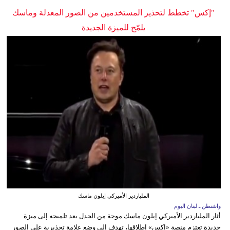
"إكس" تخطط لتحذير المستخدمين من الصور المعدلة وماسك
يلمّح للميزة الجديدة
الملياردير الأميركي إيلون ماسك
واشنطن ـ لبنان اليوم
أثار الملياردير الأميركي إيلون ماسك موجة من الجدل بعد تلميحه إلى ميزة
جديدة تعتزم منصة «إكس» إطلاقها، تهدف إلى وضع علامة تحذيرية على الصور