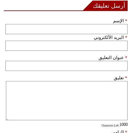
مدوَّنات
أرسل تعليقك
أبراج
*
الإسم
فيديو
*
البريد الألكتروني
سيارات
*
عنوان التعليق
*
تعليق
: Characters Left
*
إلزامي