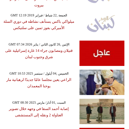
بيروت
GMT 12:19 2019 الجمعة ,22 شباط / فبراير
ميلواكي باكس يستأنف نشاطه في دوري السلة
الأميركي بفوز ثمين على سلتيكس
GMT 07:34 2026 الإثنين ,26 كانون الثاني / يناير
قتيلان ومصابون جراء 14 غارة إسرائيلية على
شرق وجنوب لبنان
GMT 10:53 2025 الخميس ,04 أيلول / سبتمبر
الراعي يعين مجلسا عامًا جديدًا لرهبانية مار
يوحنا المعمدان
GMT 08:30 2025 السبت ,01 آذار/ مارس
إصابة أحمد السقا في وجهه خلال تصوير
العتاولة 2 ونقله إلى المستشفى