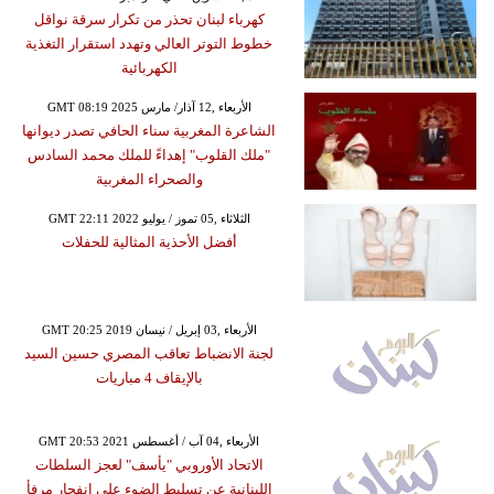
كهرباء لبنان تحذر من تكرار سرقة نواقل
خطوط التوتر العالي وتهدد استقرار التغذية
الكهربائية
GMT 08:19 2025 الأربعاء ,12 آذار/ مارس
الشاعرة المغربية سناء الحافي تصدر ديوانها
"ملك القلوب" إهداءً للملك محمد السادس
والصحراء المغربية
GMT 22:11 2022 الثلاثاء ,05 تموز / يوليو
أفضل الأحذية المثالية للحفلات
GMT 20:25 2019 الأربعاء ,03 إبريل / نيسان
لجنة الانضباط تعاقب المصري حسين السيد
بالإيقاف 4 مباريات
GMT 20:53 2021 الأربعاء ,04 آب / أغسطس
الاتحاد الأوروبي "يأسف" لعجز السلطات
اللبنانية عن تسليط الضوء على انفجار مرفأ