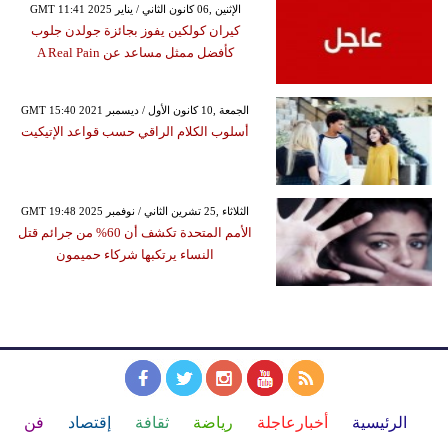
GMT 11:41 2025 الإثنين ,06 كانون الثاني / يناير
كيران كولكين يفوز بجائزة جولدن جلوب
كأفضل ممثل مساعد عن A Real Pain
GMT 15:40 2021 الجمعة ,10 كانون الأول / ديسمبر
أسلوب الكلام الراقي حسب قواعد الإتيكيت
GMT 19:48 2025 الثلاثاء ,25 تشرين الثاني / نوفمبر
الأمم المتحدة تكشف أن 60% من جرائم قتل
النساء يرتكبها شركاء حميمون
الرئيسية
أخبارعاجلة
رياضة
ثقافة
إقتصاد
فن