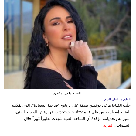
الفنانة ماغي بوغصن
القاهرة ـ لبنان اليوم
حلّت الفنانة ماغي بوغصن ضيفةً على برنامج "صاحبة السعادة"، الذي تقدّمه
الفنانة إسعاد يونس على قناة dmc، حيث تحدثت عن رؤيتها للوسط الفني،
مميزاته وتحدياته، مؤكدةً أن الساحة الفنية شهدت تطوراً كبيراً خلال
السنوات...
المزيد