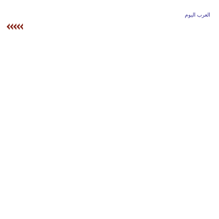
وسفر
العرب اليوم
ديكور
أخبار
إعلام
تعليم
مرأة
أزياء
إسلامية
علوم
وتكنولوجيا
بيئة