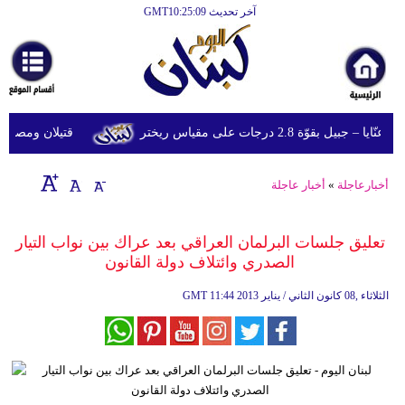
آخر تحديث GMT10:25:09
الرئيسية
أخبارعاجلة
رياضة
قوّة 2.8 درجات على مقياس ريختر
قتيلان ومصابون جراء 14 غارة إسرائيلية على شرق 
ثقافة
إقتصاد
أخبارعاجلة
»
أخبار عاجلة
فن
تعليق جلسات البرلمان العراقي بعد عراك بين نواب التيار
وموسيقى
الصدري وائتلاف دولة القانون
أزياء
11:44 2013 الثلاثاء ,08 كانون الثاني / يناير
GMT
صحة
وتغذية
سياحة