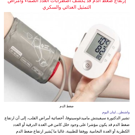
إرتفاع ضغط الدم قد يكشف اضطرابات الغدد الصماء وأمراض
التمثيل الغذائي والسكري
ضغط الدم
واشنطن ـ لبنان اليوم
تشير الدكتورة سيفينتش ماميدغوسينوفا، أخصائية أمراض القلب، إلى أن ارتفاع
ضغط الدم قد يكون مؤشرا على وجود خلل كامن في الغدة الدرقية أو الغدد
الكظرية أو الغدة النخامية. ووفقا للطبيبة، غالبا ما يُشير ارتفاع ضغط الدم