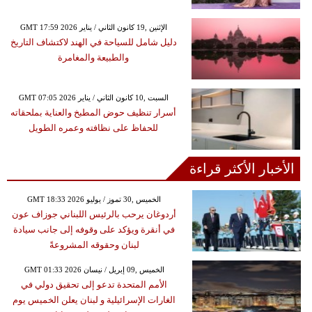
GMT 17:59 2026 الإثنين ,19 كانون الثاني / يناير
دليل شامل للسياحة في الهند لاكتشاف التاريخ
والطبيعة والمغامرة
GMT 07:05 2026 السبت ,10 كانون الثاني / يناير
أسرار تنظيف حوض المطبخ والعناية بملحقاته
للحفاظ على نظافته وعمره الطويل
الأخبار الأكثر قراءة
GMT 18:33 2026 الخميس ,30 تموز / يوليو
أردوغان يرحب بالرئيس اللبناني جوزاف عون
في أنقرة ويؤكد على وقوفه إلى جانب سيادة
لبنان وحقوقه المشروعةً
GMT 01:33 2026 الخميس ,09 إبريل / نيسان
الأمم المتحدة تدعو إلى تحقيق دولي في
الغارات الإسرائيلية و لبنان يعلن الخميس يوم