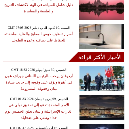
دليل شامل للسياحة في الهند لاكتشاف التاريخ
والطبيعة والمغامرة
GMT 07:05 2026 السبت ,10 كانون الثاني / يناير
أسرار تنظيف حوض المطبخ والعناية بملحقاته
للحفاظ على نظافته وعمره الطويل
الأخبار الأكثر قراءة
GMT 18:33 2026 الخميس ,30 تموز / يوليو
أردوغان يرحب بالرئيس اللبناني جوزاف عون
في أنقرة ويؤكد على وقوفه إلى جانب سيادة
لبنان وحقوقه المشروعةً
GMT 01:33 2026 الخميس ,09 إبريل / نيسان
الأمم المتحدة تدعو إلى تحقيق دولي في
الغارات الإسرائيلية و لبنان يعلن الخميس يوم
حداد وطني على ضحاياه
GMT 02:47 2025 السبت ,16 آب / أغسطس