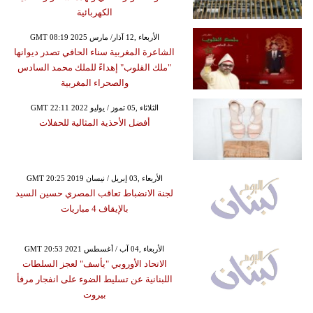
الكهربائية
GMT 08:19 2025 الأربعاء ,12 آذار/ مارس
الشاعرة المغربية سناء الحافي تصدر ديوانها
"ملك القلوب" إهداءً للملك محمد السادس
والصحراء المغربية
GMT 22:11 2022 الثلاثاء ,05 تموز / يوليو
أفضل الأحذية المثالية للحفلات
GMT 20:25 2019 الأربعاء ,03 إبريل / نيسان
لجنة الانضباط تعاقب المصري حسين السيد
بالإيقاف 4 مباريات
GMT 20:53 2021 الأربعاء ,04 آب / أغسطس
الاتحاد الأوروبي "يأسف" لعجز السلطات
اللبنانية عن تسليط الضوء على انفجار مرفأ
بيروت