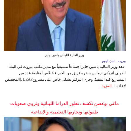
وزير المالية اللبناني ياسين جابر
بيروت ـ لبنان اليوم
عقد وزير المالية ياسين جابر اجتماعاً تنسيقياً مع مدير مكتب بيروت في البنك
الدولي انريكي ارماس حضره فريق من الخبراء خُصِّص لمتابعة عدد من
المشاريع قيد التنفيذ، وجرى التركيز بشكل خاص على مشروعLEAP ،(المخصص
لإعادة ا...
المزيد
ماغي بوغصن تكشف تطور الدراما اللبنانية وتروي صعوبات
طفولتها وتجاربها التعليمية والإبداعية