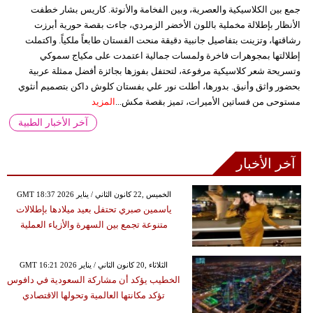
جمع بين الكلاسيكية والعصرية، وبين الفخامة والأنوثة. كاريس بشار خطفت
الأنظار بإطلالة مخملية باللون الأخضر الزمردي، جاءت بقصة حورية أبرزت
رشاقتها، وتزينت بتفاصيل جانبية دقيقة منحت الفستان طابعاً ملكياً. واكتملت
إطلالتها بمجوهرات فاخرة ولمسات جمالية اعتمدت على مكياج سموكي
وتسريحة شعر كلاسيكية مرفوعة، لتحتفل بفوزها بجائزة أفضل ممثلة عربية
بحضور واثق وأنيق. بدورها، أطلت نور علي بفستان كلوش داكن بتصميم أنثوي
مستوحى من فساتين الأميرات، تميز بقصة مكش...
المزيد
آخر الأخبار الطبية
آخر الأخبار
GMT 18:37 2026 الخميس ,22 كانون الثاني / يناير
ياسمين صبري تحتفل بعيد ميلادها بإطلالات
متنوعة تجمع بين السهرة والأزياء العملية
GMT 16:21 2026 الثلاثاء ,20 كانون الثاني / يناير
الخطيب يؤكد أن مشاركة السعودية في دافوس
تؤكد مكانتها العالمية وتحولها الاقتصادي