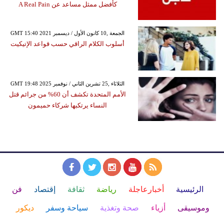
كأفضل ممثل مساعد عن A Real Pain
GMT 15:40 2021 الجمعة ,10 كانون الأول / ديسمبر
أسلوب الكلام الراقي حسب قواعد الإتيكيت
GMT 19:48 2025 الثلاثاء ,25 تشرين الثاني / نوفمبر
الأمم المتحدة تكشف أن 60% من جرائم قتل
النساء يرتكبها شركاء حميمون
الرئيسية
أخبارعاجلة
رياضة
ثقافة
إقتصاد
فن
وموسيقى
أزياء
صحة وتغذية
سياحة وسفر
ديكور