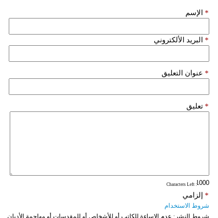
مدوَّنات
*
الإسم
أبراج
*
البريد الألكتروني
فيديو
سيارات
*
عنوان التعليق
*
تعليق
: Characters Left
*
إلزامي
شروط الاستخدام
شروط النشر:
عدم الإساءة للكاتب أو للأشخاص أو للمقدسات أو مهاجمة الأديان