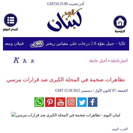
آخر تحديث GMT10:25:09
الرئيسية
أخبارعاجلة
رياضة
قوّة 2.8 درجات على مقياس ريختر
قتيلان ومصابون جراء 14 غارة إسرائيلية على شرق
ثقافة
إقتصاد
أخبارعاجلة
»
أخبار عاجلة
فن
تظاهرات ضخمة في المحلة الكبرى ضد قرارات مرسي
وموسيقى
12:30 2012 الجمعة ,07 كانون الأول / ديسمبر
GMT
أزياء
صحة
وتغذية
سياحة
العرب اليوم