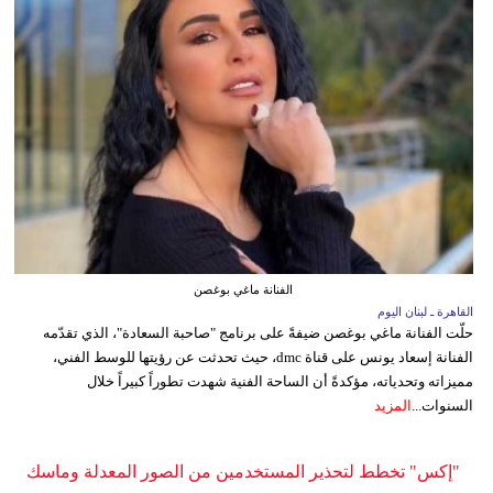
الفنانة ماغي بوغصن
القاهرة ـ لبنان اليوم
حلّت الفنانة ماغي بوغصن ضيفةً على برنامج "صاحبة السعادة"، الذي تقدّمه
الفنانة إسعاد يونس على قناة dmc، حيث تحدثت عن رؤيتها للوسط الفني،
مميزاته وتحدياته، مؤكدةً أن الساحة الفنية شهدت تطوراً كبيراً خلال
السنوات...
المزيد
"إكس" تخطط لتحذير المستخدمين من الصور المعدلة وماسك