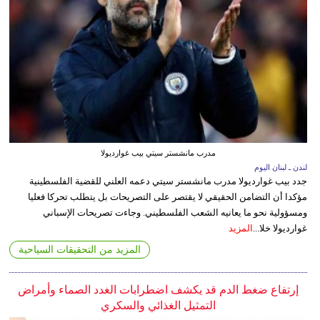
مدرب مانشستر سيتي بيب غوارديولا
لندن ـ لبنان اليوم
جدد بيب غوارديولا مدرب مانشستر سيتي دعمه العلني للقضية الفلسطينية
مؤكدا أن التضامن الحقيقي لا يقتصر على التصريحات بل يتطلب تحركا فعليا
ومسؤولية نحو ما يعانيه الشعب الفلسطيني. وجاءت تصريحات الإسباني
غوارديولا خلا...
المزيد
المزيد من التحقيقات السياحية
إرتفاع ضغط الدم قد يكشف اضطرابات الغدد الصماء وأمراض
التمثيل الغذائي والسكري