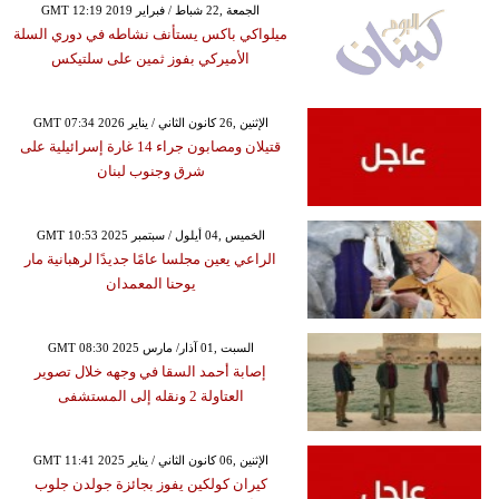
GMT 12:19 2019 الجمعة ,22 شباط / فبراير
ميلواكي باكس يستأنف نشاطه في دوري السلة
الأميركي بفوز ثمين على سلتيكس
GMT 07:34 2026 الإثنين ,26 كانون الثاني / يناير
قتيلان ومصابون جراء 14 غارة إسرائيلية على
شرق وجنوب لبنان
GMT 10:53 2025 الخميس ,04 أيلول / سبتمبر
الراعي يعين مجلسا عامًا جديدًا لرهبانية مار
يوحنا المعمدان
GMT 08:30 2025 السبت ,01 آذار/ مارس
إصابة أحمد السقا في وجهه خلال تصوير
العتاولة 2 ونقله إلى المستشفى
GMT 11:41 2025 الإثنين ,06 كانون الثاني / يناير
كيران كولكين يفوز بجائزة جولدن جلوب