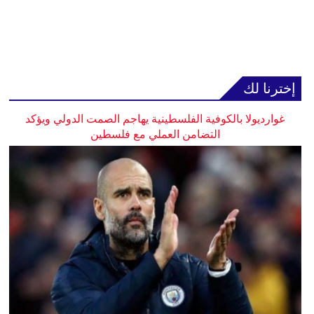
إخترنا لك
غوارديولا بالكوفية الفلسطينية يهاجم الصمت الدولي ويؤكد
التضامن العملي مع فلسطين