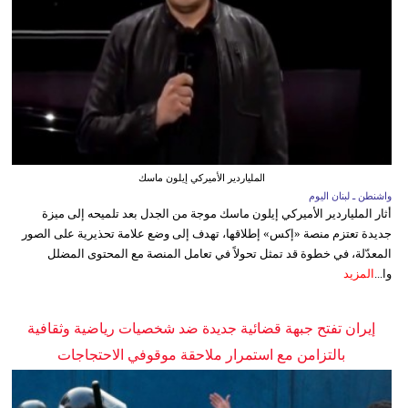
الملياردير الأميركي إيلون ماسك
واشنطن ـ لبنان اليوم
أثار الملياردير الأميركي إيلون ماسك موجة من الجدل بعد تلميحه إلى ميزة
جديدة تعتزم منصة «إكس» إطلاقها، تهدف إلى وضع علامة تحذيرية على الصور
المعدّلة، في خطوة قد تمثل تحولاً في تعامل المنصة مع المحتوى المضلل
وا...
المزيد
إيران تفتح جبهة قضائية جديدة ضد شخصيات رياضية وثقافية
بالتزامن مع استمرار ملاحقة موقوفي الاحتجاجات