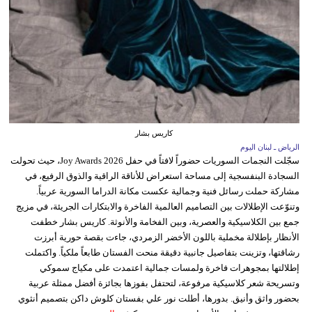
كاريس بشار
الرياض ـ لبنان اليوم
سجّلت النجمات السوريات حضوراً لافتاً في حفل Joy Awards 2026، حيث تحولت
السجادة البنفسجية إلى مساحة استعراض للأناقة الراقية والذوق الرفيع، في
مشاركة حملت رسائل فنية وجمالية عكست مكانة الدراما السورية عربياً.
وتنوّعت الإطلالات بين التصاميم العالمية الفاخرة والابتكارات الجريئة، في مزيج
جمع بين الكلاسيكية والعصرية، وبين الفخامة والأنوثة. كاريس بشار خطفت
الأنظار بإطلالة مخملية باللون الأخضر الزمردي، جاءت بقصة حورية أبرزت
رشاقتها، وتزينت بتفاصيل جانبية دقيقة منحت الفستان طابعاً ملكياً. واكتملت
إطلالتها بمجوهرات فاخرة ولمسات جمالية اعتمدت على مكياج سموكي
وتسريحة شعر كلاسيكية مرفوعة، لتحتفل بفوزها بجائزة أفضل ممثلة عربية
بحضور واثق وأنيق. بدورها، أطلت نور علي بفستان كلوش داكن بتصميم أنثوي