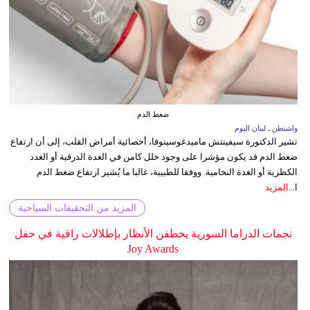
ضغط الدم
واشنطن ـ لبنان اليوم
تشير الدكتورة سيفينتش ماميدغوسينوفا، أخصائية أمراض القلب، إلى أن ارتفاع
ضغط الدم قد يكون مؤشرا على وجود خلل كامن في الغدة الدرقية أو الغدد
الكظرية أو الغدة النخامية. ووفقا للطبيبة، غالبا ما يُشير ارتفاع ضغط الدم
ا...
المزيد
المزيد من التحقيقات السياحية
نجمات الدراما السورية يخطفن الأنظار بإطلالات راقية في حفل
Joy Awards