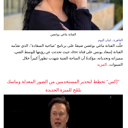
الفنانة ماغي بوغصن
القاهرة ـ لبنان اليوم
حلّت الفنانة ماغي بوغصن ضيفةً على برنامج "صاحبة السعادة"، الذي تقدّمه
الفنانة إسعاد يونس على قناة dmc، حيث تحدثت عن رؤيتها للوسط الفني،
مميزاته وتحدياته، مؤكدةً أن الساحة الفنية شهدت تطوراً كبيراً خلال
السنوات...
المزيد
"إكس" تخطط لتحذير المستخدمين من الصور المعدلة وماسك
يلمّح للميزة الجديدة