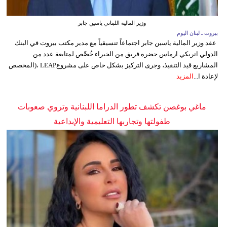
وزير المالية اللبناني ياسين جابر
بيروت ـ لبنان اليوم
عقد وزير المالية ياسين جابر اجتماعاً تنسيقياً مع مدير مكتب بيروت في البنك
الدولي انريكي ارماس حضره فريق من الخبراء خُصِّص لمتابعة عدد من
المشاريع قيد التنفيذ، وجرى التركيز بشكل خاص على مشروعLEAP ،(المخصص
لإعادة ا...
المزيد
ماغي بوغصن تكشف تطور الدراما اللبنانية وتروي صعوبات
طفولتها وتجاربها التعليمية والإبداعية