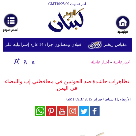
آخر تحديث GMT10:25:09
الرئيسية
أخبارعاجلة
رياضة
قتيلان ومصابون جراء 14 غارة إسرائيلية على شرق وجنوب لبنان
ثقافة
إقتصاد
أخبارعاجلة
»
أخبار عاجلة
فن
تظاهرات حاشدة ضد الحوثيين في محافظتي إب والبيضاء
وموسيقى
في اليمن
أزياء
09:37 2015 الأربعاء ,11 شباط / فبراير
GMT
صحة
وتغذية
سياحة