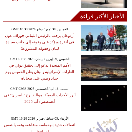
الأخبار الأكثر قراءة
GMT 18:33 2026 الخميس ,30 تموز / يوليو
أردوغان يرحب بالرئيس اللبناني جوزاف عون
في أنقرة ويؤكد على وقوفه إلى جانب سيادة
لبنان وحقوقه المشروعةً
GMT 01:33 2026 الخميس ,09 إبريل / نيسان
الأمم المتحدة تدعو إلى تحقيق دولي في
الغارات الإسرائيلية و لبنان يعلن الخميس يوم
حداد وطني على ضحاياه
GMT 02:38 2025 السبت ,16 آب / أغسطس
أبرز الأحداث اليوميّة لمواليد برج "الميزان" في
أغسطس/ آب 2025
GMT 10:28 2020 الأربعاء ,05 شباط / فبراير
اتصالات جديدة وحماسة مضاعفة وثقة بالنفس
في إنتظارك