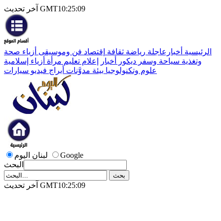
آخر تحديث GMT10:25:09
الرئيسية
أخبارعاجلة
رياضة
ثقافة
إقتصاد
فن وموسيقى
أزياء
صحة
وتغذية
سياحة وسفر
ديكور
أخبار
إعلام
تعليم
مرأة
أزياء إسلامية
علوم وتكنولوجيا
بيئة
مدوَّنات
أبراج
فيديو
سيارات
Google
لبنان اليوم
البحث
آخر تحديث GMT10:25:09