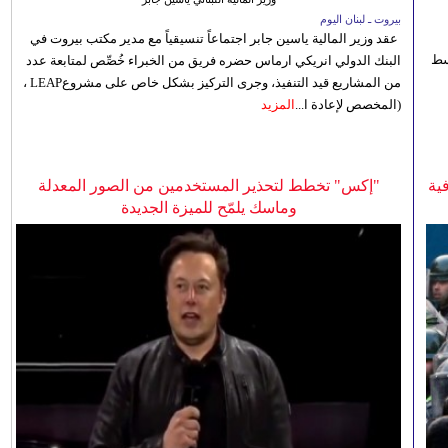
بيروت ـ لبنان اليوم
عقد وزير المالية ياسين جابر اجتماعاً تنسيقياً مع مدير مكتب بيروت في
 للوسط
البنك الدولي انريكي ارماس حضره فريق من الخبراء خُصِّص لمتابعة عدد
من المشاريع قيد التنفيذ، وجرى التركيز بشكل خاص على مشروعLEAP ،
(المخصص لإعادة ا...
المزيد
ية
"إكس" تخطط لتحذير المستخدمين من الصور المعدلة
وماسك يلمّح للميزة الجديدة