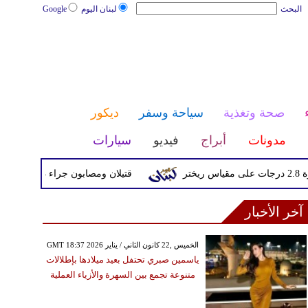
البحث
لبنان اليوم
Google
صحة وتغذية
سياحة وسفر
ديكور
مدونات
أبراج
فيديو
سيارات
قتيلان ومصابون جراء 14 غارة إسرائيلية على شرق وجنوب لبنان
آخر الأخبار
GMT 18:37 2026 الخميس ,22 كانون الثاني / يناير
ياسمين صبري تحتفل بعيد ميلادها بإطلالات
متنوعة تجمع بين السهرة والأزياء العملية