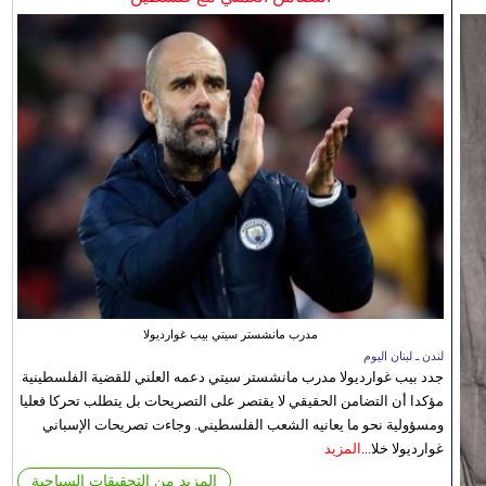
مدرب مانشستر سيتي بيب غوارديولا
لندن ـ لبنان اليوم
جدد بيب غوارديولا مدرب مانشستر سيتي دعمه العلني للقضية الفلسطينية
مؤكدا أن التضامن الحقيقي لا يقتصر على التصريحات بل يتطلب تحركا فعليا
ومسؤولية نحو ما يعانيه الشعب الفلسطيني. وجاءت تصريحات الإسباني
غوارديولا خلا...
المزيد
المزيد من التحقيقات السياحية