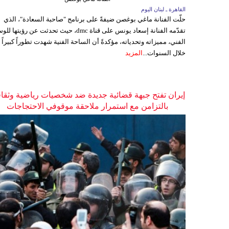
القاهرة ـ لبنان اليوم
حلّت الفنانة ماغي بوغصن ضيفةً على برنامج "صاحبة السعادة"، الذي
تقدّمه الفنانة إسعاد يونس على قناة dmc، حيث تحدثت عن رؤيتها
الفني، مميزاته وتحدياته، مؤكدةً أن الساحة الفنية شهدت تطوراً كبيراً
خلال السنوات...
المزيد
إيران تفتح جبهة قضائية جديدة ضد شخصيات رياضية وثقاف
بالتزامن مع استمرار ملاحقة موقوفي الاحتجاجات