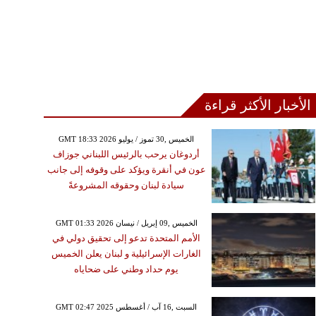
الأخبار الأكثر قراءة
GMT 18:33 2026 الخميس ,30 تموز / يوليو
أردوغان يرحب بالرئيس اللبناني جوزاف
عون في أنقرة ويؤكد على وقوفه إلى جانب
سيادة لبنان وحقوقه المشروعةً
GMT 01:33 2026 الخميس ,09 إبريل / نيسان
الأمم المتحدة تدعو إلى تحقيق دولي في
الغارات الإسرائيلية و لبنان يعلن الخميس
يوم حداد وطني على ضحاياه
GMT 02:47 2025 السبت ,16 آب / أغسطس