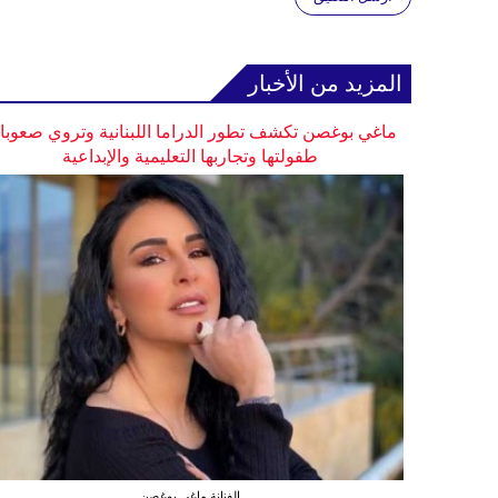
المزيد من الأخبار
ماغي بوغصن تكشف تطور الدراما اللبنانية وتروي صعوب
طفولتها وتجاربها التعليمية والإبداعية
الفنانة ماغي بوغصن