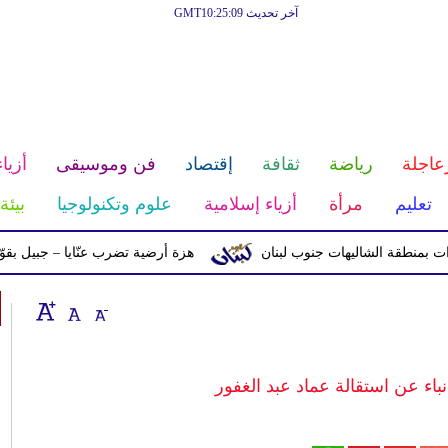
آخر تحديث GMT10:25:09
عاجلة
رياضة
ثقافة
إقتصاد
فن وموسيقى
أزياء
تعليم
مرأة
أزياء إسلامية
علوم وتكنولوجيا
بيئة
ة الشاليهات جنوب لبنان
هزة أرضية تضرب عنّايا – جبيل بقوّة 2.8 درجات على مقياس ريختر
نباء عن استقالة عماد عبد الغفور