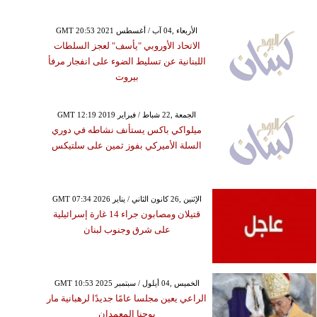
GMT 20:53 2021 الأربعاء ,04 آب / أغسطس
الاتحاد الأوروبي "يأسف" لعجز السلطات
اللبنانية عن تسليط الضوء على انفجار مرفأ
بيروت
GMT 12:19 2019 الجمعة ,22 شباط / فبراير
ميلواكي باكس يستأنف نشاطه في دوري
السلة الأميركي بفوز ثمين على سلتيكس
GMT 07:34 2026 الإثنين ,26 كانون الثاني / يناير
قتيلان ومصابون جراء 14 غارة إسرائيلية
على شرق وجنوب لبنان
GMT 10:53 2025 الخميس ,04 أيلول / سبتمبر
الراعي يعين مجلسا عامًا جديدًا لرهبانية مار
يوحنا المعمدان