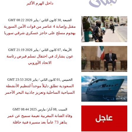
داخل الهرم الأكبر
GMT 08:22 2026 الجمعة ,30 كانون الثاني / يناير
مقتل وإصابة 4 عناصر من قوات الأمن السورية
بهجوم مسلح على حاجز عسكري شرقي سوريا
GMT 21:19 2026 الأربعاء ,07 كانون الثاني / يناير
عون يشارك في احتفال تسلم قبرص رئاسة
الاتحاد الأوروبي
GMT 23:53 2026 الخميس ,01 كانون الثاني / يناير
السعودية تطلق دليلاً موحداً لتنظيم الأنشطة
السياحية الساحلية وتعزيز جاذبية البحر الأحمر
GMT 08:44 2025 السبت ,08 آذار/ مارس
وفاة الفنانة المغربية نعيمة سميح عن عمر
يناهز 73 عاماً بعد مسيرة فنية حافلة