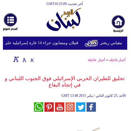
آخر تحديث GMT10:25:09
الرئيسية
أخبارعاجلة
رياضة
قتيلان ومصابون جراء 14 غارة إسرائيلية على شرق وجنوب لبنان
ثقافة
إقتصاد
أخبارعاجلة
»
أخبار عاجلة
فن
تحليق للطيران الحربي الإسرائيلي فوق الجنوب اللبناني و
وموسيقى
في إتجاه البقاع
أزياء
13:48 2015 الأحد ,25 كانون الثاني / يناير
GMT
صحة
وتغذية
سياحة