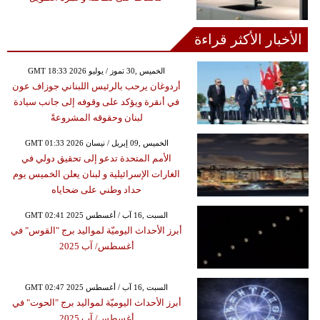
الأخبار الأكثر قراءة
GMT 18:33 2026 الخميس ,30 تموز / يوليو
أردوغان يرحب بالرئيس اللبناني جوزاف عون
في أنقرة ويؤكد على وقوفه إلى جانب سيادة
لبنان وحقوقه المشروعةً
GMT 01:33 2026 الخميس ,09 إبريل / نيسان
الأمم المتحدة تدعو إلى تحقيق دولي في
الغارات الإسرائيلية و لبنان يعلن الخميس يوم
حداد وطني على ضحاياه
GMT 02:41 2025 السبت ,16 آب / أغسطس
أبرز الأحداث اليوميّة لمواليد برج "القوس" في
أغسطس/ آب 2025
GMT 02:47 2025 السبت ,16 آب / أغسطس
أبرز الأحداث اليوميّة لمواليد برج "الحوت" في
أغسطس/ آب 2025