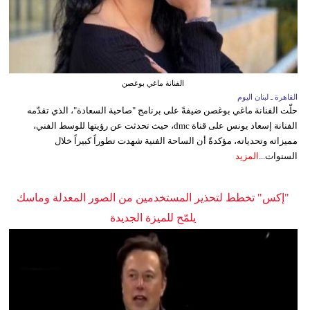
الفنانة ماغي بوغصن
القاهرة ـ لبنان اليوم
حلّت الفنانة ماغي بوغصن ضيفةً على برنامج "صاحبة السعادة"، الذي تقدّمه
الفنانة إسعاد يونس على قناة dmc، حيث تحدثت عن رؤيتها للوسط الفني،
مميزاته وتحدياته، مؤكدةً أن الساحة الفنية شهدت تطوراً كبيراً خلال
السنوات...
المزيد
"إكس" تخطط لتحذير المستخدمين من الصور المعدلة وماسك
يلمّح للميزة الجديدة