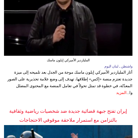
الملياردير الأميركي إيلون ماسك
واشنطن ـ لبنان اليوم
أثار الملياردير الأميركي إيلون ماسك موجة من الجدل بعد تلميحه إلى ميزة
جديدة تعتزم منصة «إكس» إطلاقها، تهدف إلى وضع علامة تحذيرية على الصور
المعدّلة، في خطوة قد تمثل تحولاً في تعامل المنصة مع المحتوى المضلل
وا...
المزيد
إيران تفتح جبهة قضائية جديدة ضد شخصيات رياضية وثقافية
بالتزامن مع استمرار ملاحقة موقوفي الاحتجاجات