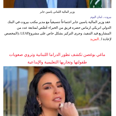
وزير المالية اللبناني ياسين جابر
بيروت ـ لبنان اليوم
عقد وزير المالية ياسين جابر اجتماعاً تنسيقياً مع مدير مكتب بيروت في البنك
الدولي انريكي ارماس حضره فريق من الخبراء خُصِّص لمتابعة عدد من
المشاريع قيد التنفيذ، وجرى التركيز بشكل خاص على مشروعLEAP ،(المخصص
لإعادة ا...
المزيد
ماغي بوغصن تكشف تطور الدراما اللبنانية وتروي صعوبات
طفولتها وتجاربها التعليمية والإبداعية