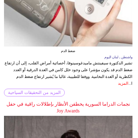
ضغط الدم
واشنطن ـ لبنان اليوم
تشير الدكتورة سيفينتش ماميدغوسينوفا، أخصائية أمراض القلب، إلى أن ارتفاع
ضغط الدم قد يكون مؤشرا على وجود خلل كامن في الغدة الدرقية أو الغدد
الكظرية أو الغدة النخامية. ووفقا للطبيبة، غالبا ما يُشير ارتفاع ضغط الدم
ا...
المزيد
المزيد من التحقيقات السياحية
نجمات الدراما السورية يخطفن الأنظار بإطلالات راقية في حفل
Joy Awards