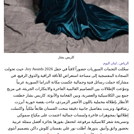
كاريس بشار
الرياض ـ لبنان اليوم
سجّلت النجمات السوريات حضوراً لافتاً في حفل Joy Awards 2026، حيث تحولت
السجادة البنفسجية إلى مساحة استعراض للأناقة الراقية والذوق الرفيع، في
مشاركة حملت رسائل فنية وجمالية عكست مكانة الدراما السورية عربياً.
وتنوّعت الإطلالات بين التصاميم العالمية الفاخرة والابتكارات الجريئة، في مزيج
جمع بين الكلاسيكية والعصرية، وبين الفخامة والأنوثة. كاريس بشار خطفت
الأنظار بإطلالة مخملية باللون الأخضر الزمردي، جاءت بقصة حورية أبرزت
رشاقتها، وتزينت بتفاصيل جانبية دقيقة منحت الفستان طابعاً ملكياً. واكتملت
إطلالتها بمجوهرات فاخرة ولمسات جمالية اعتمدت على مكياج سموكي
وتسريحة شعر كلاسيكية مرفوعة، لتحتفل بفوزها بجائزة أفضل ممثلة عربية
بحضور واثق وأنيق. بدورها، أطلت نور علي بفستان كلوش داكن بتصميم أنثوي