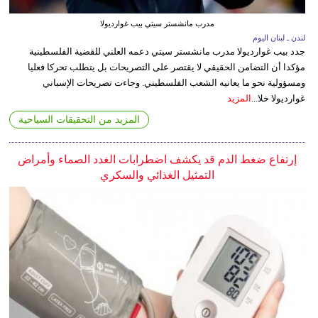
مدرب مانشستر سيتي بيب غوارديولا
لندن ـ لبنان اليوم
جدد بيب غوارديولا مدرب مانشستر سيتي دعمه العلني للقضية الفلسطينية
مؤكدا أن التضامن الحقيقي لا يقتصر على التصريحات بل يتطلب تحركا فعليا
ومسؤولية نحو ما يعانيه الشعب الفلسطيني. وجاءت تصريحات الإسباني
غوارديولا خلا...
المزيد
المزيد من التحقيقات السياحية
إرتفاع ضغط الدم قد يكشف اضطرابات الغدد الصماء وأمراض
التمثيل الغذائي والسكري