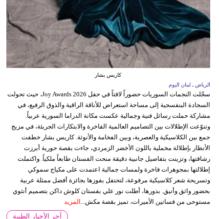
كاريس بشار
الرياض ـ لبنان اليوم
سجّلت النجمات السوريات حضوراً لافتاً في حفل Joy Awards 2026، حيث تحولت
السجادة البنفسجية إلى مساحة استعراض للأناقة الراقية والذوق الرفيع، في
مشاركة حملت رسائل فنية وجمالية عكست مكانة الدراما السورية عربياً.
وتنوّعت الإطلالات بين التصاميم العالمية الفاخرة والابتكارات الجريئة، في مزيج
جمع بين الكلاسيكية والعصرية، وبين الفخامة والأنوثة. كاريس بشار خطفت
الأنظار بإطلالة مخملية باللون الأخضر الزمردي، جاءت بقصة حورية أبرزت
رشاقتها، وتزينت بتفاصيل جانبية دقيقة منحت الفستان طابعاً ملكياً. واكتملت
إطلالتها بمجوهرات فاخرة ولمسات جمالية اعتمدت على مكياج سموكي
وتسريحة شعر كلاسيكية مرفوعة، لتحتفل بفوزها بجائزة أفضل ممثلة عربية
بحضور واثق وأنيق. بدورها، أطلت نور علي بفستان كلوش داكن بتصميم أنثوي
مستوحى من فساتين الأميرات، تميز بقصة مكش...
المزيد
آخر الأخبار الطبية