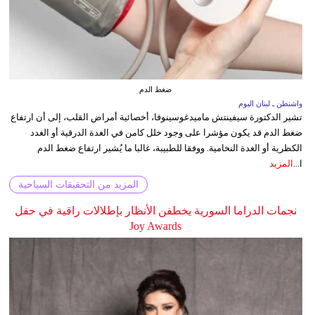
ضغط الدم
واشنطن ـ لبنان اليوم
تشير الدكتورة سيفينتش ماميدغوسينوفا، أخصائية أمراض القلب، إلى أن ارتفاع
ضغط الدم قد يكون مؤشرا على وجود خلل كامن في الغدة الدرقية أو الغدد
الكظرية أو الغدة النخامية. ووفقا للطبيبة، غالبا ما يُشير ارتفاع ضغط الدم
ا...
المزيد
المزيد من التحقيقات السياحية
نجمات الدراما السورية يخطفن الأنظار بإطلالات راقية في حفل
Joy Awards