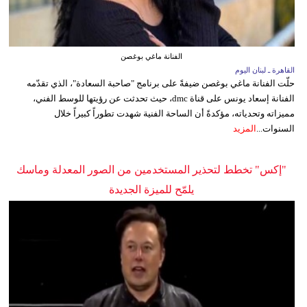
الفنانة ماغي بوغصن
القاهرة ـ لبنان اليوم
حلّت الفنانة ماغي بوغصن ضيفةً على برنامج "صاحبة السعادة"، الذي تقدّمه
الفنانة إسعاد يونس على قناة dmc، حيث تحدثت عن رؤيتها للوسط الفني،
مميزاته وتحدياته، مؤكدةً أن الساحة الفنية شهدت تطوراً كبيراً خلال
السنوات...
المزيد
"إكس" تخطط لتحذير المستخدمين من الصور المعدلة وماسك
يلمّح للميزة الجديدة