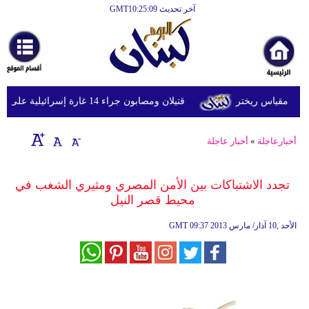
آخر تحديث GMT10:25:09
الرئيسية
أخبارعاجلة
رياضة
قتيلان ومصابون جراء 14 غارة إسرائيلية على شرق وجنوب لبنان
ثقافة
إقتصاد
أخبارعاجلة
»
أخبار عاجلة
فن
تجدد الاشتباكات بين الأمن المصري ومثيري الشغب في
وموسيقى
محيط قصر النيل
أزياء
09:37 2013 الأحد ,10 آذار/ مارس
GMT
صحة
وتغذية
سياحة