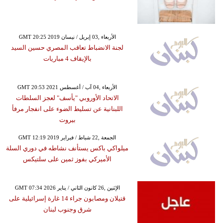
GMT 20:25 2019 الأربعاء ,03 إبريل / نيسان
لجنة الانضباط تعاقب المصري حسين السيد
بالإيقاف 4 مباريات
GMT 20:53 2021 الأربعاء ,04 آب / أغسطس
الاتحاد الأوروبي "يأسف" لعجز السلطات
اللبنانية عن تسليط الضوء على انفجار مرفأ
بيروت
GMT 12:19 2019 الجمعة ,22 شباط / فبراير
ميلواكي باكس يستأنف نشاطه في دوري السلة
الأميركي بفوز ثمين على سلتيكس
GMT 07:34 2026 الإثنين ,26 كانون الثاني / يناير
قتيلان ومصابون جراء 14 غارة إسرائيلية على
شرق وجنوب لبنان