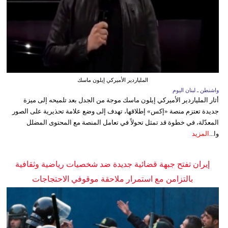
الملياردير الأميركي إيلون ماسك
واشنطن ـ لبنان اليوم
أثار الملياردير الأميركي إيلون ماسك موجة من الجدل بعد تلميحه إلى ميزة
جديدة تعتزم منصة «إكس» إطلاقها، تهدف إلى وضع علامة تحذيرية على الصور
المعدّلة، في خطوة قد تمثل تحولاً في تعامل المنصة مع المحتوى المضلل
وا...
المزيد
إيران تفتح جبهة قضائية جديدة ضد شخصيات رياضية وثقافية
بالتزامن مع استمرار ملاحقة موقوفي الاحتجاجات