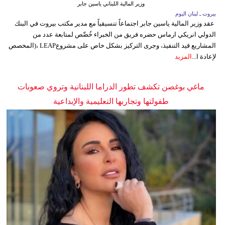
وزير المالية اللبناني ياسين جابر
بيروت ـ لبنان اليوم
عقد وزير المالية ياسين جابر اجتماعاً تنسيقياً مع مدير مكتب بيروت في البنك
الدولي انريكي ارماس حضره فريق من الخبراء خُصِّص لمتابعة عدد من
المشاريع قيد التنفيذ، وجرى التركيز بشكل خاص على مشروعLEAP ،(المخصص
لإعادة ا...
المزيد
ماغي بوغصن تكشف تطور الدراما اللبنانية وتروي صعوبات
طفولتها وتجاربها التعليمية والإبداعية