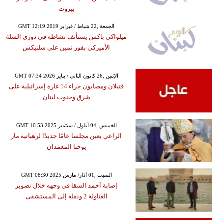
بيروت
GMT 12:19 2019 الجمعة ,22 شباط / فبراير
ميلواكي باكس يستأنف نشاطه في دوري السلة
الأميركي بفوز ثمين على سلتيكس
GMT 07:34 2026 الإثنين ,26 كانون الثاني / يناير
قتيلان ومصابون جراء 14 غارة إسرائيلية على
شرق وجنوب لبنان
GMT 10:53 2025 الخميس ,04 أيلول / سبتمبر
الراعي يعين مجلسا عامًا جديدًا لرهبانية مار
يوحنا المعمدان
GMT 08:30 2025 السبت ,01 آذار/ مارس
إصابة أحمد السقا في وجهه خلال تصوير
العتاولة 2 ونقله إلى المستشفى