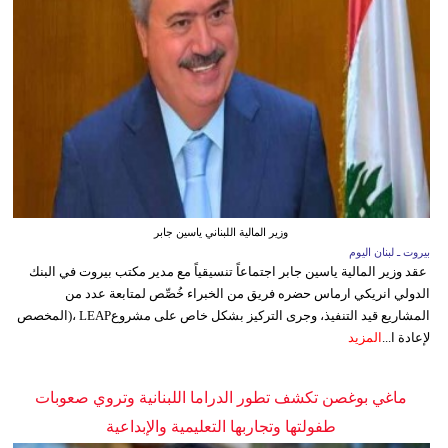
وزير المالية اللبناني ياسين جابر
بيروت ـ لبنان اليوم
عقد وزير المالية ياسين جابر اجتماعاً تنسيقياً مع مدير مكتب بيروت في البنك
الدولي انريكي ارماس حضره فريق من الخبراء خُصِّص لمتابعة عدد من
المشاريع قيد التنفيذ، وجرى التركيز بشكل خاص على مشروعLEAP ،(المخصص
لإعادة ا...
المزيد
ماغي بوغصن تكشف تطور الدراما اللبنانية وتروي صعوبات
طفولتها وتجاربها التعليمية والإبداعية