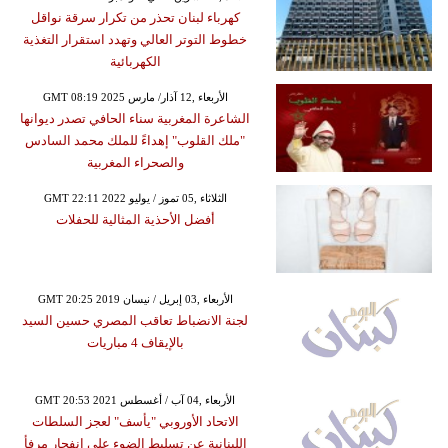
كهرباء لبنان تحذر من تكرار سرقة نواقل
خطوط التوتر العالي وتهدد استقرار التغذية
الكهربائية
GMT 08:19 2025 الأربعاء ,12 آذار/ مارس
الشاعرة المغربية سناء الحافي تصدر ديوانها
"ملك القلوب" إهداءً للملك محمد السادس
والصحراء المغربية
GMT 22:11 2022 الثلاثاء ,05 تموز / يوليو
أفضل الأحذية المثالية للحفلات
GMT 20:25 2019 الأربعاء ,03 إبريل / نيسان
لجنة الانضباط تعاقب المصري حسين السيد
بالإيقاف 4 مباريات
GMT 20:53 2021 الأربعاء ,04 آب / أغسطس
الاتحاد الأوروبي "يأسف" لعجز السلطات
اللبنانية عن تسليط الضوء على انفجار مرفأ