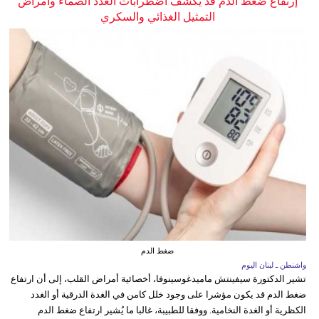
إرتفاع ضغط الدم قد يكشف اضطرابات الغدد الصماء وأمراض
التمثيل الغذائي والسكري
ضغط الدم
واشنطن ـ لبنان اليوم
تشير الدكتورة سيفينتش ماميدغوسينوفا، أخصائية أمراض القلب، إلى أن ارتفاع
ضغط الدم قد يكون مؤشرا على وجود خلل كامن في الغدة الدرقية أو الغدد
الكظرية أو الغدة النخامية. ووفقا للطبيبة، غالبا ما يُشير ارتفاع ضغط الدم