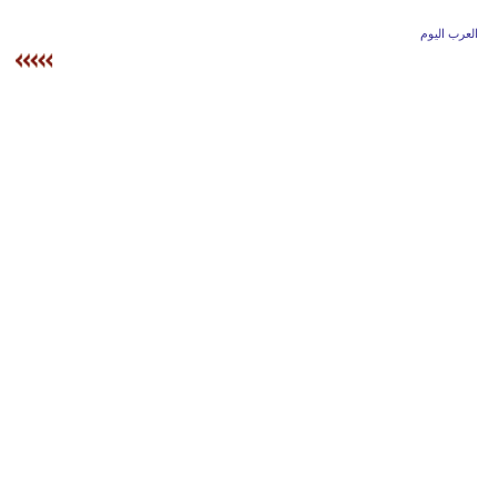
وسفر
العرب اليوم
ديكور
أخبار
إعلام
تعليم
مرأة
أزياء
إسلامية
علوم
وتكنولوجيا
بيئة