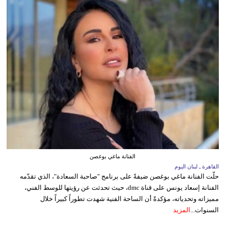
الفنانة ماغي بوغصن
القاهرة ـ لبنان اليوم
حلّت الفنانة ماغي بوغصن ضيفةً على برنامج "صاحبة السعادة"، الذي تقدّمه
الفنانة إسعاد يونس على قناة dmc، حيث تحدثت عن رؤيتها للوسط الفني،
مميزاته وتحدياته، مؤكدةً أن الساحة الفنية شهدت تطوراً كبيراً خلال
السنوات...
المزيد