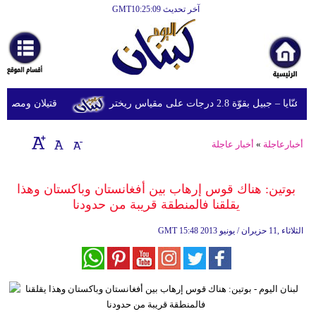
آخر تحديث GMT10:25:09
الرئيسية
أخبارعاجلة
رياضة
قوّة 2.8 درجات على مقياس ريختر
قتيلان ومصابون جراء 14 غارة إسرائيلية على شرق 
ثقافة
إقتصاد
أخبارعاجلة
»
أخبار عاجلة
فن
بوتين: هناك قوس إرهاب بين أفغانستان وباكستان وهذا
وموسيقى
يقلقنا فالمنطقة قريبة من حدودنا
أزياء
15:48 2013 الثلاثاء ,11 حزيران / يونيو
GMT
صحة
وتغذية
سياحة