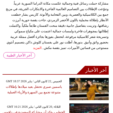
مشاركة حملت رسائل فنية وجمالية عكست مكانة الدراما السورية عربياً.
وتنوّعت الإطلالات بين التصاميم العالمية الفاخرة والابتكارات الجريئة، في مزيج
جمع بين الكلاسيكية والعصرية، وبين الفخامة والأنوثة. كاريس بشار خطفت
الأنظار بإطلالة مخملية باللون الأخضر الزمردي، جاءت بقصة حورية أبرزت
رشاقتها، وتزينت بتفاصيل جانبية دقيقة منحت الفستان طابعاً ملكياً. واكتملت
إطلالتها بمجوهرات فاخرة ولمسات جمالية اعتمدت على مكياج سموكي
وتسريحة شعر كلاسيكية مرفوعة، لتحتفل بفوزها بجائزة أفضل ممثلة عربية
بحضور واثق وأنيق. بدورها، أطلت نور علي بفستان كلوش داكن بتصميم أنثوي
مستوحى من فساتين الأميرات، تميز بقصة مكش...
المزيد
آخر الأخبار الطبية
آخر الأخبار
GMT 18:37 2026 الخميس ,22 كانون الثاني / يناير
ياسمين صبري تحتفل بعيد ميلادها بإطلالات
متنوعة تجمع بين السهرة والأزياء العملية
GMT 16:21 2026 الثلاثاء ,20 كانون الثاني / يناير
الخطيب يؤكد أن مشاركة السعودية في دافوس