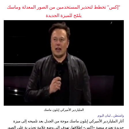
"إكس" تخطط لتحذير المستخدمين من الصور المعدلة وماسك
يلمّح للميزة الجديدة
الملياردير الأميركي إيلون ماسك
واشنطن ـ لبنان اليوم
أثار الملياردير الأميركي إيلون ماسك موجة من الجدل بعد تلميحه إلى ميزة
جديدة تعتزم منصة «إكس» إطلاقها، تهدف إلى وضع علامة تحذيرية على الصور