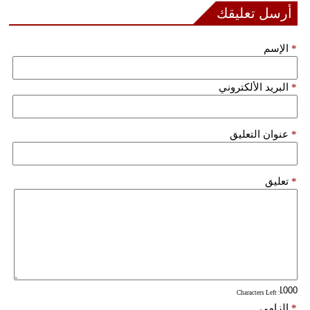
مدوَّنات
أرسل تعليقك
أبراج
*
الإسم
فيديو
*
البريد الألكتروني
سيارات
*
عنوان التعليق
*
تعليق
: Characters Left
*
إلزامي