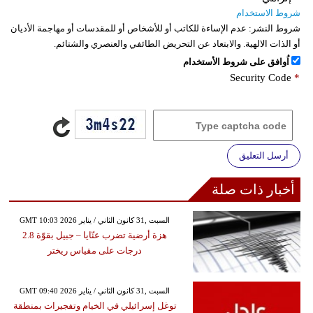
شروط الاستخدام
شروط النشر:
عدم الإساءة للكاتب أو للأشخاص أو للمقدسات أو مهاجمة الأديان
أو الذات الالهية. والابتعاد عن التحريض الطائفي والعنصري والشتائم.
اُوافق على شروط الأستخدام
Security Code
*
أرسل التعليق
أخبار ذات صلة
GMT 10:03 2026 السبت ,31 كانون الثاني / يناير
هزة أرضية تضرب عنّايا – جبيل بقوّة 2.8
درجات على مقياس ريختر
GMT 09:40 2026 السبت ,31 كانون الثاني / يناير
توغل إسرائيلي في الخيام وتفجيرات بمنطقة