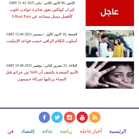
GMT 11:41 2025 الإثنين ,06 كانون الثاني / يناير
كيران كولكين يفوز بجائزة جولدن جلوب
كأفضل ممثل مساعد عن A Real Pain
GMT 15:40 2021 الجمعة ,10 كانون الأول / ديسمبر
أسلوب الكلام الراقي حسب قواعد الإتيكيت
GMT 19:48 2025 الثلاثاء ,25 تشرين الثاني / نوفمبر
الأمم المتحدة تكشف أن 60% من جرائم قتل
النساء يرتكبها شركاء حميمون
الرئيسية
أخبارعاجلة
رياضة
ثقافة
إقتصاد
فن