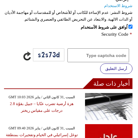
شروط الاستخدام
شروط النشر:
عدم الإساءة للكاتب أو للأشخاص أو للمقدسات أو مهاجمة الأديان
أو الذات الالهية. والابتعاد عن التحريض الطائفي والعنصري والشتائم.
اُوافق على شروط الأستخدام
Security Code
*
أرسل التعليق
أخبار ذات صلة
GMT 10:03 2026 السبت ,31 كانون الثاني / يناير
هزة أرضية تضرب عنّايا – جبيل بقوّة 2.8
درجات على مقياس ريختر
GMT 09:40 2026 السبت ,31 كانون الثاني / يناير
توغل إسرائيلي في الخيام وتفجيرات بمنطقة