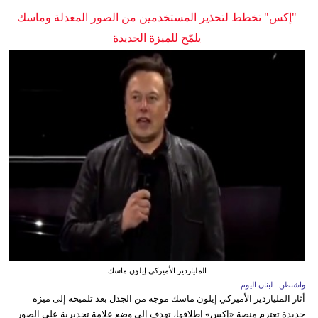
"إكس" تخطط لتحذير المستخدمين من الصور المعدلة وماسك
يلمّح للميزة الجديدة
الملياردير الأميركي إيلون ماسك
واشنطن ـ لبنان اليوم
أثار الملياردير الأميركي إيلون ماسك موجة من الجدل بعد تلميحه إلى ميزة
جديدة تعتزم منصة «إكس» إطلاقها، تهدف إلى وضع علامة تحذيرية على الصور