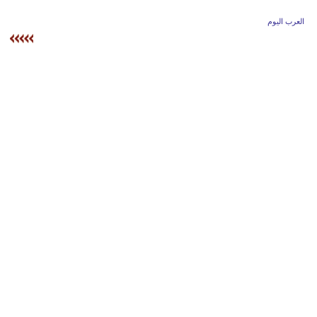
وسفر
العرب اليوم
ديكور
أخبار
إعلام
تعليم
مرأة
أزياء
إسلامية
علوم
وتكنولوجيا
بيئة