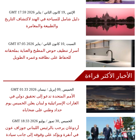
GMT 17:59 2026 الإثنين ,19 كانون الثاني / يناير
دليل شامل للسياحة في الهند لاكتشاف التاريخ
والطبيعة والمغامرة
GMT 07:05 2026 السبت ,10 كانون الثاني / يناير
أسرار تنظيف حوض المطبخ والعناية بملحقاته
للحفاظ على نظافته وعمره الطويل
الأخبار الأكثر قراءة
GMT 01:33 2026 الخميس ,09 إبريل / نيسان
الأمم المتحدة تدعو إلى تحقيق دولي في
الغارات الإسرائيلية و لبنان يعلن الخميس يوم
حداد وطني على ضحاياه
GMT 18:33 2026 الخميس ,30 تموز / يوليو
أردوغان يرحب بالرئيس اللبناني جوزاف عون
في أنقرة ويؤكد على وقوفه إلى جانب سيادة