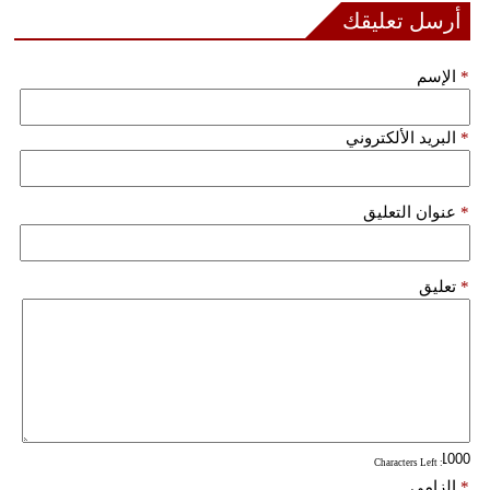
مدوَّنات
أرسل تعليقك
أبراج
*
الإسم
فيديو
*
البريد الألكتروني
سيارات
*
عنوان التعليق
*
تعليق
: Characters Left
*
إلزامي