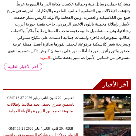
مشاركة حملت رسائل فنية وجمالية عكست مكانة الدراما السورية عربياً.
وتنوّعت الإطلالات بين التصاميم العالمية الفاخرة والابتكارات الجريئة، في مزيج
جمع بين الكلاسيكية والعصرية، وبين الفخامة والأنوثة. كاريس بشار خطفت
الأنظار بإطلالة مخملية باللون الأخضر الزمردي، جاءت بقصة حورية أبرزت
رشاقتها، وتزينت بتفاصيل جانبية دقيقة منحت الفستان طابعاً ملكياً. واكتملت
إطلالتها بمجوهرات فاخرة ولمسات جمالية اعتمدت على مكياج سموكي
وتسريحة شعر كلاسيكية مرفوعة، لتحتفل بفوزها بجائزة أفضل ممثلة عربية
بحضور واثق وأنيق. بدورها، أطلت نور علي بفستان كلوش داكن بتصميم أنثوي
مستوحى من فساتين الأميرات، تميز بقصة مكش...
المزيد
آخر الأخبار الطبية
آخر الأخبار
GMT 18:37 2026 الخميس ,22 كانون الثاني / يناير
ياسمين صبري تحتفل بعيد ميلادها بإطلالات
متنوعة تجمع بين السهرة والأزياء العملية
GMT 16:21 2026 الثلاثاء ,20 كانون الثاني / يناير
الخطيب يؤكد أن مشاركة السعودية في دافوس