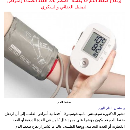
إرتفاع ضغط الدم قد يكشف اضطرابات الغدد الصماء وأمراض
التمثيل الغذائي والسكري
ضغط الدم
واشنطن ـ لبنان اليوم
تشير الدكتورة سيفينتش ماميدغوسينوفا، أخصائية أمراض القلب، إلى أن ارتفاع
ضغط الدم قد يكون مؤشرا على وجود خلل كامن في الغدة الدرقية أو الغدد
الكظرية أو الغدة النخامية. ووفقا للطبيبة، غالبا ما يُشير ارتفاع ضغط الدم