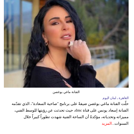
الفنانة ماغي بوغصن
القاهرة ـ لبنان اليوم
حلّت الفنانة ماغي بوغصن ضيفةً على برنامج "صاحبة السعادة"، الذي تقدّمه
الفنانة إسعاد يونس على قناة dmc، حيث تحدثت عن رؤيتها للوسط الفني،
مميزاته وتحدياته، مؤكدةً أن الساحة الفنية شهدت تطوراً كبيراً خلال
السنوات...
المزيد