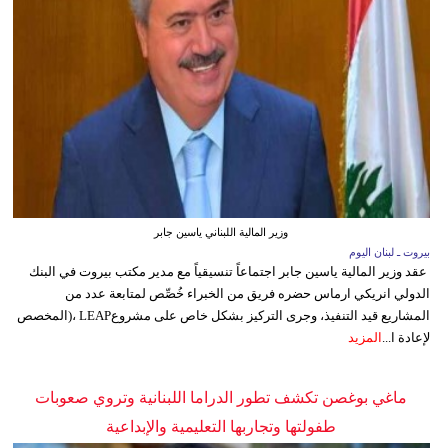
وزير المالية اللبناني ياسين جابر
بيروت ـ لبنان اليوم
عقد وزير المالية ياسين جابر اجتماعاً تنسيقياً مع مدير مكتب بيروت في البنك
الدولي انريكي ارماس حضره فريق من الخبراء خُصِّص لمتابعة عدد من
المشاريع قيد التنفيذ، وجرى التركيز بشكل خاص على مشروعLEAP ،(المخصص
لإعادة ا...
المزيد
ماغي بوغصن تكشف تطور الدراما اللبنانية وتروي صعوبات
طفولتها وتجاربها التعليمية والإبداعية