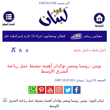
آخر تحديث GMT10:25:09
الرئيسية
أخبارعاجلة
رياضة
قتيلان ومصابون جراء 14 غارة إسرائيلية على شرق وجنوب لبنان
ثقافة
إقتصاد
أخبارعاجلة
»
أخبار عاجلة
فن
بوتين: روسيا ومصر تؤكدان أهمية تنشيط عمل رباعية
وموسيقى
الشرق الأوسط
أزياء
18:20 2013 الجمعة ,19 إبريل / نيسان
GMT
صحة
وتغذية
سياحة