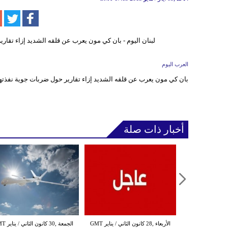
العرب اليوم
بان كي مون يعرب عن قلقه الشديد إزاء تقارير حول ضربات جوية نفذته
أخبار ذات صلة
الثلاثاء ,27 كانون الثاني / يناير GMT
الأربعاء ,28 كانون الثاني / يناير GMT
الجمعة ,30 كانون