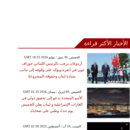
الأخبار الأكثر قراءة
GMT 18:33 2026 الخميس ,30 تموز / يوليو
أردوغان يرحب بالرئيس اللبناني جوزاف
عون في أنقرة ويؤكد على وقوفه إلى جانب
سيادة لبنان وحقوقه المشروعةً
GMT 01:33 2026 الخميس ,09 إبريل / نيسان
الأمم المتحدة تدعو إلى تحقيق دولي في
الغارات الإسرائيلية و لبنان يعلن الخميس
يوم حداد وطني على ضحاياه
GMT 02:38 2025 السبت ,16 آب / أغسطس