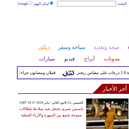
البحث
لبنان اليوم
Google
صحة وتغذية
سياحة وسفر
ديكور
مدونات
أبراج
فيديو
سيارات
قتيلان ومصابون جراء 14 غارة إسرائيلية على شرق وجنوب لبنان
آخر الأخبار
GMT 18:37 2026 الخميس ,22 كانون الثاني / يناير
ياسمين صبري تحتفل بعيد ميلادها بإطلالات
متنوعة تجمع بين السهرة والأزياء العملية