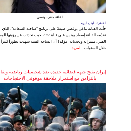
الفنانة ماغي بوغصن
القاهرة ـ لبنان اليوم
حلّت الفنانة ماغي بوغصن ضيفةً على برنامج "صاحبة السعادة"، الذي
تقدّمه الفنانة إسعاد يونس على قناة dmc، حيث تحدثت عن رؤيتها
الفني، مميزاته وتحدياته، مؤكدةً أن الساحة الفنية شهدت تطوراً كبيراً
خلال السنوات...
المزيد
إيران تفتح جبهة قضائية جديدة ضد شخصيات رياضية وثقاف
بالتزامن مع استمرار ملاحقة موقوفي الاحتجاجات