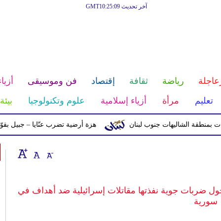
آخر تحديث GMT10:25:09
عاجلة
رياضة
ثقافة
إقتصاد
فن وموسيقى
أزياء
تعليم
مرأة
أزياء إسلامية
علوم وتكنولوجيا
بيئة
ة الشاليهات جنوب لبنان
هزة أرضية تضرب عنّايا – جبيل بقوّة 2.8 درجات على مقياس ريختر
ول ضربات جوية نفذتها مقاتلات إسرائيلية ضد أهداف في
سورية