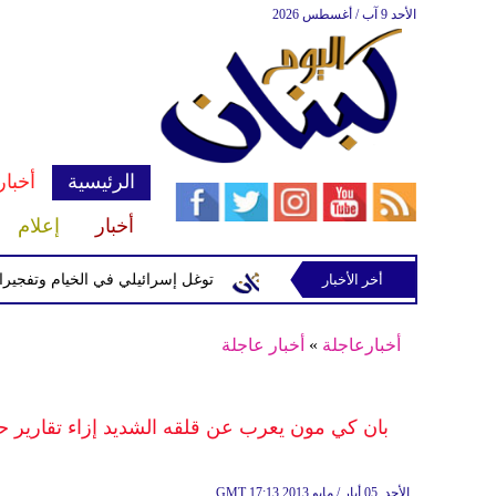
الأحد 9 آب / أغسطس 2026
الرئيسية
أخبار
أخبار
إعلام
إسرائيلية في رب ثلاثين
أخر الأخبار
توغل إسرائيلي في الخيام وتفجيرات بمنطق
أخبارعاجلة
»
أخبار عاجلة
بان كي مون يعرب عن قلقه الشديد إزاء تقارير ح
17:13 2013 الأحد ,05 أيار / مايو
GMT