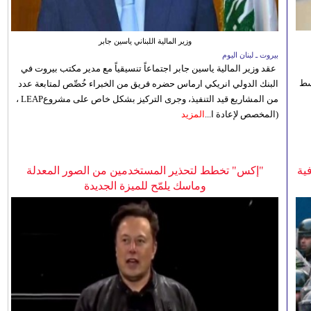
وزير المالية اللبناني ياسين جابر
بيروت ـ لبنان اليوم
عقد وزير المالية ياسين جابر اجتماعاً تنسيقياً مع مدير مكتب بيروت في
 للوسط
البنك الدولي انريكي ارماس حضره فريق من الخبراء خُصِّص لمتابعة عدد
من المشاريع قيد التنفيذ، وجرى التركيز بشكل خاص على مشروعLEAP ،
(المخصص لإعادة ا...
المزيد
ية
"إكس" تخطط لتحذير المستخدمين من الصور المعدلة
وماسك يلمّح للميزة الجديدة