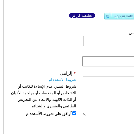
تعليقك كزائر
وني
*
إلزامي
شروط الاستخدام
شروط النشر:
عدم الإساءة للكاتب أو
للأشخاص أو للمقدسات أو مهاجمة الأديان
أو الذات الالهية. والابتعاد عن التحريض
الطائفي والعنصري والشتائم.
اُوافق على شروط الأستخدام