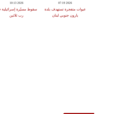
10:13 2026
07:19 2026
18:47
دة تضرب لبنان
عبوات متفجرة تستهدف بلدة
سقوط مسيّرة إسرائيلية 
2 درجات على مقياس
يارون جنوبي لبنان
رب ثلاثين
تر