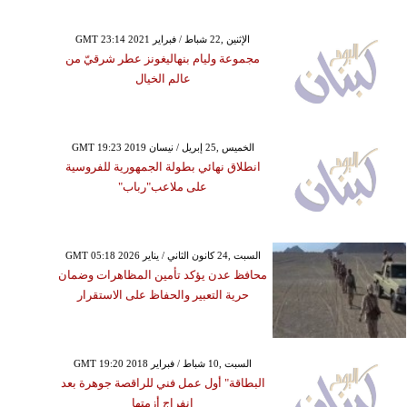
GMT 23:14 2021 الإثنين ,22 شباط / فبراير
مجموعة وليام بنهاليغونز عطر شرقيّ من
عالم الخيال
GMT 19:23 2019 الخميس ,25 إبريل / نيسان
انطلاق نهائي بطولة الجمهورية للفروسية
على ملاعب"رباب"
GMT 05:18 2026 السبت ,24 كانون الثاني / يناير
محافظ عدن يؤكد تأمين المظاهرات وضمان
حرية التعبير والحفاظ على الاستقرار
GMT 19:20 2018 السبت ,10 شباط / فبراير
البطاقة" أول عمل فني للراقصة جوهرة بعد
انفراج أزمتها