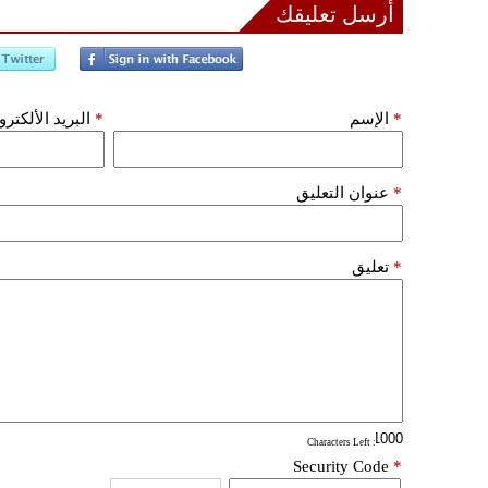
أرسل تعليقك
*
الإسم
*
البريد الألكتر
*
عنوان التعليق
*
تعليق
: Characters Left
Security Code
*