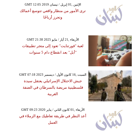
GMT 12:05 2019 الإثنين ,01 إبريل / نيسان
ترى الأمور من منظار واقعي تتوسع أعمالك
وتحرز أرباحًا
GMT 21:38 2025 الأربعاء ,21 أيار / مايو
لعبة "فورتنايت" تعود إلى متجر تطبيقات
"أبل" بعد انقطاع دام 5 سنوات
GMT 07:18 2023 السبت ,16 كانون الأول / ديسمبر
جيش الاحتلال الإسرائيلي يعتقل سيدة
فلسطينية مريضة بالسرطان في الضفة
الغربية
GMT 09:23 2020 الأربعاء ,01 كانون الثاني / يناير
أعد النظر في طريقة تعاطيك مع الزملاء في
العمل