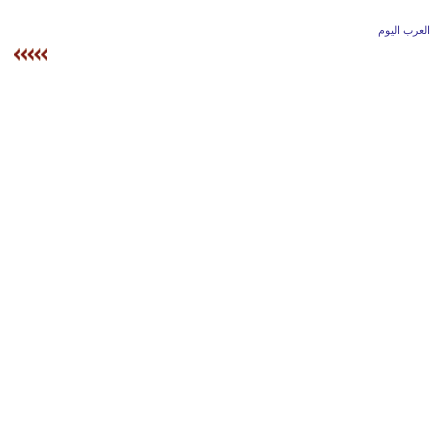
وسفر
العرب اليوم
ديكور
أخبار
إعلام
تعليم
مرأة
أزياء
إسلامية
علوم
وتكنولوجيا
بيئة