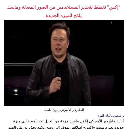
"إكس" تخطط لتحذير المستخدمين من الصور المعدلة وماسك
يلمّح للميزة الجديدة
الملياردير الأميركي إيلون ماسك
واشنطن ـ لبنان اليوم
أثار الملياردير الأميركي إيلون ماسك موجة من الجدل بعد تلميحه إلى ميزة
جديدة تعتزم منصة «إكس» إطلاقها، تهدف إلى وضع علامة تحذيرية على الصور