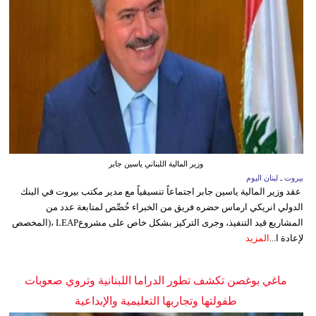
وزير المالية اللبناني ياسين جابر
بيروت ـ لبنان اليوم
عقد وزير المالية ياسين جابر اجتماعاً تنسيقياً مع مدير مكتب بيروت في البنك
الدولي انريكي ارماس حضره فريق من الخبراء خُصِّص لمتابعة عدد من
المشاريع قيد التنفيذ، وجرى التركيز بشكل خاص على مشروعLEAP ،(المخصص
لإعادة ا...
المزيد
ماغي بوغصن تكشف تطور الدراما اللبنانية وتروي صعوبات
طفولتها وتجاربها التعليمية والإبداعية