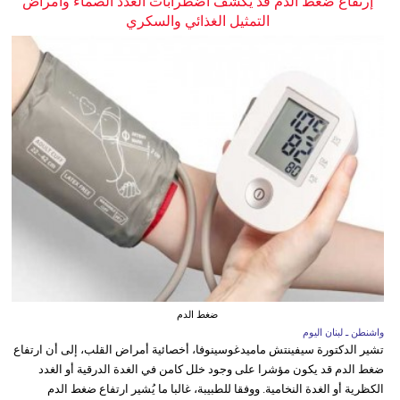
إرتفاع ضغط الدم قد يكشف اضطرابات الغدد الصماء وأمراض
التمثيل الغذائي والسكري
ضغط الدم
واشنطن ـ لبنان اليوم
تشير الدكتورة سيفينتش ماميدغوسينوفا، أخصائية أمراض القلب، إلى أن ارتفاع
ضغط الدم قد يكون مؤشرا على وجود خلل كامن في الغدة الدرقية أو الغدد
الكظرية أو الغدة النخامية. ووفقا للطبيبة، غالبا ما يُشير ارتفاع ضغط الدم