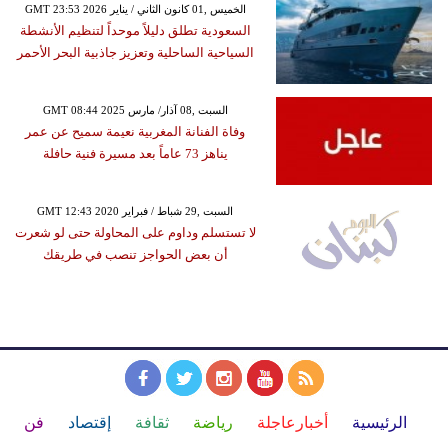
GMT 23:53 2026 الخميس ,01 كانون الثاني / يناير
السعودية تطلق دليلاً موحداً لتنظيم الأنشطة
السياحية الساحلية وتعزيز جاذبية البحر الأحمر
GMT 08:44 2025 السبت ,08 آذار/ مارس
وفاة الفنانة المغربية نعيمة سميح عن عمر
يناهز 73 عاماً بعد مسيرة فنية حافلة
GMT 12:43 2020 السبت ,29 شباط / فبراير
لا تستسلم وداوم على المحاولة حتى لو شعرت
أن بعض الحواجز تنصب في طريقك
الرئيسية
أخبارعاجلة
رياضة
ثقافة
إقتصاد
فن