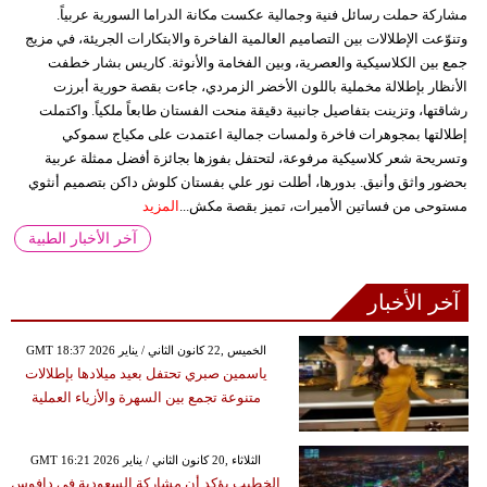
مشاركة حملت رسائل فنية وجمالية عكست مكانة الدراما السورية عربياً.
وتنوّعت الإطلالات بين التصاميم العالمية الفاخرة والابتكارات الجريئة، في مزيج
جمع بين الكلاسيكية والعصرية، وبين الفخامة والأنوثة. كاريس بشار خطفت
الأنظار بإطلالة مخملية باللون الأخضر الزمردي، جاءت بقصة حورية أبرزت
رشاقتها، وتزينت بتفاصيل جانبية دقيقة منحت الفستان طابعاً ملكياً. واكتملت
إطلالتها بمجوهرات فاخرة ولمسات جمالية اعتمدت على مكياج سموكي
وتسريحة شعر كلاسيكية مرفوعة، لتحتفل بفوزها بجائزة أفضل ممثلة عربية
بحضور واثق وأنيق. بدورها، أطلت نور علي بفستان كلوش داكن بتصميم أنثوي
مستوحى من فساتين الأميرات، تميز بقصة مكش...
المزيد
آخر الأخبار الطبية
آخر الأخبار
GMT 18:37 2026 الخميس ,22 كانون الثاني / يناير
ياسمين صبري تحتفل بعيد ميلادها بإطلالات
متنوعة تجمع بين السهرة والأزياء العملية
GMT 16:21 2026 الثلاثاء ,20 كانون الثاني / يناير
الخطيب يؤكد أن مشاركة السعودية في دافوس