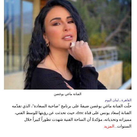
الفنانة ماغي بوغصن
القاهرة ـ لبنان اليوم
حلّت الفنانة ماغي بوغصن ضيفةً على برنامج "صاحبة السعادة"، الذي تقدّمه
الفنانة إسعاد يونس على قناة dmc، حيث تحدثت عن رؤيتها للوسط الفني،
مميزاته وتحدياته، مؤكدةً أن الساحة الفنية شهدت تطوراً كبيراً خلال
السنوات...
المزيد