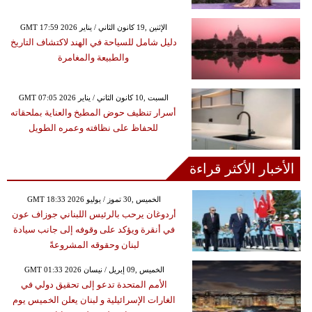
GMT 17:59 2026 الإثنين ,19 كانون الثاني / يناير
دليل شامل للسياحة في الهند لاكتشاف التاريخ
والطبيعة والمغامرة
GMT 07:05 2026 السبت ,10 كانون الثاني / يناير
أسرار تنظيف حوض المطبخ والعناية بملحقاته
للحفاظ على نظافته وعمره الطويل
الأخبار الأكثر قراءة
GMT 18:33 2026 الخميس ,30 تموز / يوليو
أردوغان يرحب بالرئيس اللبناني جوزاف عون
في أنقرة ويؤكد على وقوفه إلى جانب سيادة
لبنان وحقوقه المشروعةً
GMT 01:33 2026 الخميس ,09 إبريل / نيسان
الأمم المتحدة تدعو إلى تحقيق دولي في
الغارات الإسرائيلية و لبنان يعلن الخميس يوم