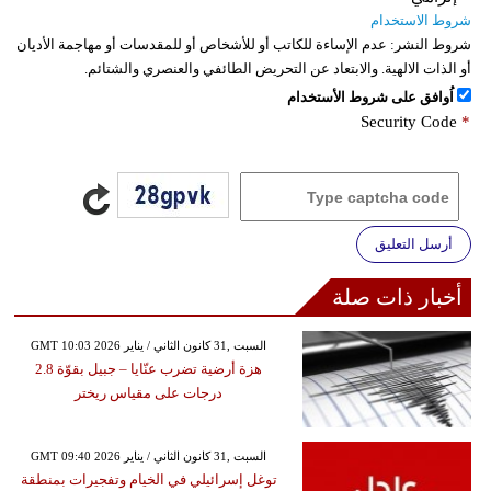
شروط الاستخدام
شروط النشر:
عدم الإساءة للكاتب أو للأشخاص أو للمقدسات أو مهاجمة الأديان
أو الذات الالهية. والابتعاد عن التحريض الطائفي والعنصري والشتائم.
اُوافق على شروط الأستخدام
Security Code
*
أرسل التعليق
أخبار ذات صلة
GMT 10:03 2026 السبت ,31 كانون الثاني / يناير
هزة أرضية تضرب عنّايا – جبيل بقوّة 2.8
درجات على مقياس ريختر
GMT 09:40 2026 السبت ,31 كانون الثاني / يناير
توغل إسرائيلي في الخيام وتفجيرات بمنطقة