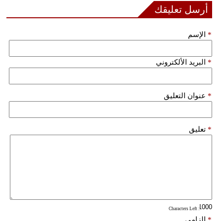
مدوَّنات
أرسل تعليقك
أبراج
*
الإسم
فيديو
*
البريد الألكتروني
سيارات
*
عنوان التعليق
*
تعليق
: Characters Left
*
إلزامي