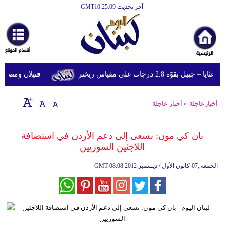
آخر تحديث GMT10:25:09
الرئيسية
أخبارعاجلة
رياضة
قوّة 2.8 درجات على مقياس ريختر
قتيلان ومصابون جراء 14 غارة إسرائيلية على شرق 
ثقافة
إقتصاد
أخبارعاجلة
»
أخبار عاجلة
فن
بان كي مون: نسعى إلى دعم الأردن في استضافة
وموسيقى
اللاجئين السوريين
أزياء
08:08 2012 الجمعة ,07 كانون الأول / ديسمبر
GMT
صحة
وتغذية
سياحة