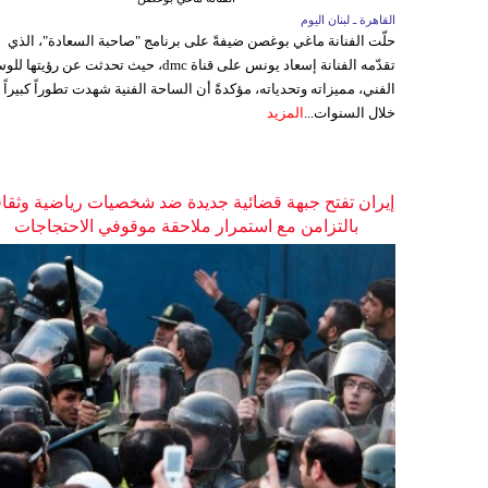
القاهرة ـ لبنان اليوم
حلّت الفنانة ماغي بوغصن ضيفةً على برنامج "صاحبة السعادة"، الذي
تقدّمه الفنانة إسعاد يونس على قناة dmc، حيث تحدثت عن رؤيتها
الفني، مميزاته وتحدياته، مؤكدةً أن الساحة الفنية شهدت تطوراً كبيراً
خلال السنوات...
المزيد
إيران تفتح جبهة قضائية جديدة ضد شخصيات رياضية وثقاف
بالتزامن مع استمرار ملاحقة موقوفي الاحتجاجات