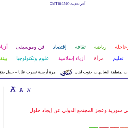
آخر تحديث GMT10:25:09
عاجلة
رياضة
ثقافة
إقتصاد
فن وموسيقى
أزياء
تعليم
مرأة
أزياء إسلامية
علوم وتكنولوجيا
بيئة
ة الشاليهات جنوب لبنان
هزة أرضية تضرب عنّايا – جبيل بقوّة 2.8 درجات على مقياس ريختر
 في سورية وعجز المجتمع الدولي عن إيجاد حلول