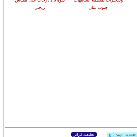
وتفجيرات بمنطقة الشاليهات
بقوّة 2.8 درجات على مقياس
جنوب لبنان
ريختر
تعليقك كزائر