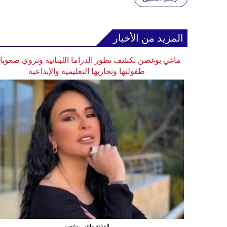
المزيد من الأخبار
ماغي بوغصن تكشف تطور الدراما اللبنانية وتروي صعوب
طفولتها وتجاربها التعليمية والإبداعية
الفنانة ماغي بوغصن