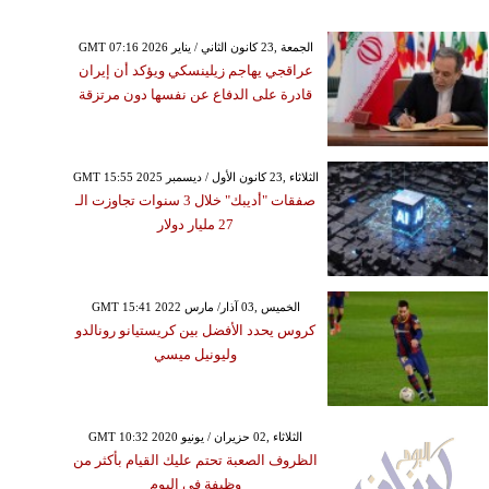
GMT 07:16 2026 الجمعة ,23 كانون الثاني / يناير
عراقجي يهاجم زيلينسكي ويؤكد أن إيران
قادرة على الدفاع عن نفسها دون مرتزقة
GMT 15:55 2025 الثلاثاء ,23 كانون الأول / ديسمبر
صفقات "أديبك" خلال 3 سنوات تجاوزت الـ
27 مليار دولار
GMT 15:41 2022 الخميس ,03 آذار/ مارس
كروس يحدد الأفضل بين كريستيانو رونالدو
وليونيل ميسي
GMT 10:32 2020 الثلاثاء ,02 حزيران / يونيو
الظروف الصعبة تحتم عليك القيام بأكثر من
وظيفة في اليوم