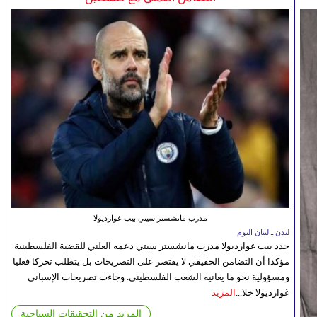
مدرب مانشستر سيتي بيب غوارديولا
لندن ـ لبنان اليوم
جدد بيب غوارديولا مدرب مانشستر سيتي دعمه العلني للقضية الفلسطينية
مؤكدا أن التضامن الحقيقي لا يقتصر على التصريحات بل يتطلب تحركا فعليا
ومسؤولية نحو ما يعانيه الشعب الفلسطيني. وجاءت تصريحات الإسباني
غوارديولا خلا...
المزيد
المزيد من التحقيقات السياحية