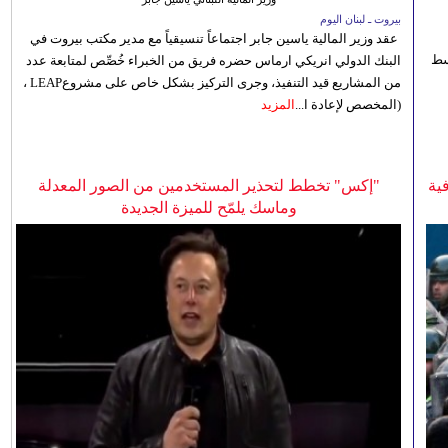
بيروت ـ لبنان اليوم
عقد وزير المالية ياسين جابر اجتماعاً تنسيقياً مع مدير مكتب بيروت في
 للوسط
البنك الدولي انريكي ارماس حضره فريق من الخبراء خُصِّص لمتابعة عدد
من المشاريع قيد التنفيذ، وجرى التركيز بشكل خاص على مشروعLEAP ،
(المخصص لإعادة ا...
المزيد
ية
"إكس" تخطط لتحذير المستخدمين من الصور المعدلة
وماسك يلمّح للميزة الجديدة