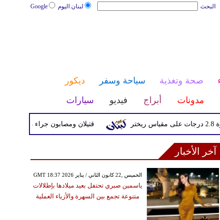
البحث
لبنان اليوم
Google
صحة وتغذية
سياحة وسفر
ديكور
مدونات
أبراج
فيديو
سيارات
قتيلان ومصابون جراء 14 غارة إسرائيلية على شرق وجنوب لبنان
آخر الأخبار
GMT 18:37 2026 الخميس ,22 كانون الثاني / يناير
ياسمين صبري تحتفل بعيد ميلادها بإطلالات
متنوعة تجمع بين السهرة والأزياء العملية