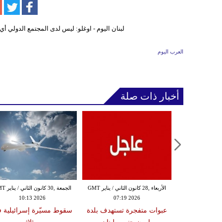
العرب اليوم
أخبار ذات صلة
الثلاثاء ,27 كانون الثاني / يناير GMT
الأربعاء ,28 كانون الثاني / يناير GMT
الجمعة ,30 كانون
10:13 2026
07:19 2026
18:47
دة تضرب لبنان
عبوات متفجرة تستهدف بلدة
سقوط مسيّرة إسرائيلية 