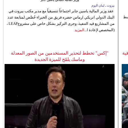
بيروت ـ لبنان اليوم
عقد وزير المالية ياسين جابر اجتماعاً تنسيقياً مع مدير مكتب بيروت في
 للوسط
البنك الدولي انريكي ارماس حضره فريق من الخبراء خُصِّص لمتابعة عدد
من المشاريع قيد التنفيذ، وجرى التركيز بشكل خاص على مشروعLEAP ،
(المخصص لإعادة ا...
المزيد
ية
"إكس" تخطط لتحذير المستخدمين من الصور المعدلة
وماسك يلمّح للميزة الجديدة