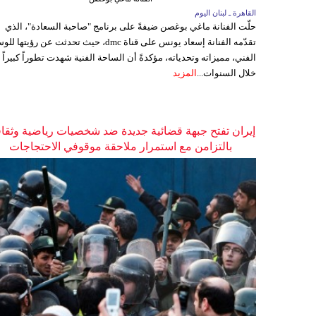
القاهرة ـ لبنان اليوم
حلّت الفنانة ماغي بوغصن ضيفةً على برنامج "صاحبة السعادة"، الذي
تقدّمه الفنانة إسعاد يونس على قناة dmc، حيث تحدثت عن رؤيتها
الفني، مميزاته وتحدياته، مؤكدةً أن الساحة الفنية شهدت تطوراً كبيراً
خلال السنوات...
المزيد
إيران تفتح جبهة قضائية جديدة ضد شخصيات رياضية وثقاف
بالتزامن مع استمرار ملاحقة موقوفي الاحتجاجات