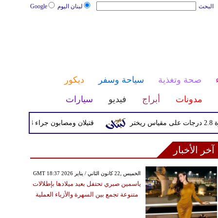
البحث
لبنان اليوم
Google
صحة وتغذية
سياحة وسفر
ديكور
مدونات
أبراج
فيديو
سيارات
قتيلان ومصابون جراء 14 غارة إسرائيلية على شرق وجنوب لبنان
آخر الأخبار
GMT 18:37 2026 الخميس ,22 كانون الثاني / يناير
ياسمين صبري تحتفل بعيد ميلادها بإطلالات
متنوعة تجمع بين السهرة والأزياء العملية