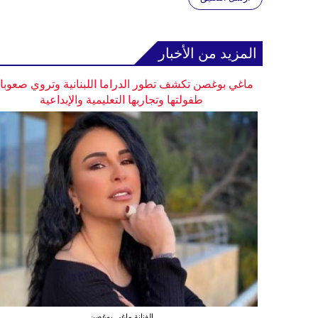
المزيد من الأخبار
ماغي بوغصن تكشف تطور الدراما اللبنانية وتروي صعوب
طفولتها وتجاربها التعليمية والإبداعية
الفنانة ماغي بوغصن