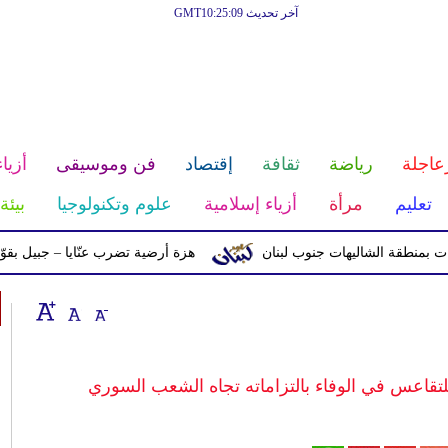
آخر تحديث GMT10:25:09
عاجلة
رياضة
ثقافة
إقتصاد
فن وموسيقى
أزياء
تعليم
مرأة
أزياء إسلامية
علوم وتكنولوجيا
بيئة
ة الشاليهات جنوب لبنان
هزة أرضية تضرب عنّايا – جبيل بقوّة 2.8 درجات على مقياس ريختر
لتقاعس في الوفاء بالتزاماته تجاه الشعب السوري