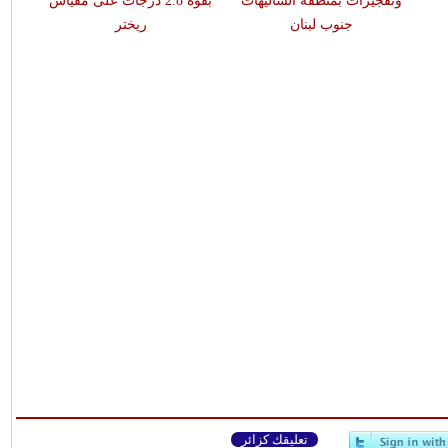
وتفجيرات بمنطقة الشاليهات
بقوّة 2.8 درجات على مقياس
جنوب لبنان
ريختر
تعليقك كزائر