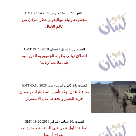
GMT 23:14 2021 الإثنين ,22 شباط / فبراير
مجموعة وليام بنهاليغونز عطر شرقيّ من
عالم الخيال
GMT 19:23 2019 الخميس ,25 إبريل / نيسان
انطلاق نهائي بطولة الجمهورية للفروسية
على ملاعب"رباب"
GMT 05:18 2026 السبت ,24 كانون الثاني / يناير
محافظ عدن يؤكد تأمين المظاهرات وضمان
حرية التعبير والحفاظ على الاستقرار
GMT 19:20 2018 السبت ,10 شباط / فبراير
البطاقة" أول عمل فني للراقصة جوهرة بعد
انفراج أزمتها