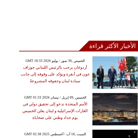
الأخبار الأكثر قراءة
GMT 18:33 2026 الخميس ,30 تموز / يوليو
أردوغان يرحب بالرئيس اللبناني جوزاف
عون في أنقرة ويؤكد على وقوفه إلى جانب
سيادة لبنان وحقوقه المشروعةً
GMT 01:33 2026 الخميس ,09 إبريل / نيسان
الأمم المتحدة تدعو إلى تحقيق دولي في
الغارات الإسرائيلية و لبنان يعلن الخميس
يوم حداد وطني على ضحاياه
GMT 02:38 2025 السبت ,16 آب / أغسطس