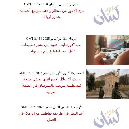
GMT 12:05 2019 الإثنين ,01 إبريل / نيسان
ترى الأمور من منظار واقعي تتوسع أعمالك
وتحرز أرباحًا
GMT 21:38 2025 الأربعاء ,21 أيار / مايو
لعبة "فورتنايت" تعود إلى متجر تطبيقات
"أبل" بعد انقطاع دام 5 سنوات
GMT 07:18 2023 السبت ,16 كانون الأول / ديسمبر
جيش الاحتلال الإسرائيلي يعتقل سيدة
فلسطينية مريضة بالسرطان في الضفة
الغربية
GMT 09:23 2020 الأربعاء ,01 كانون الثاني / يناير
أعد النظر في طريقة تعاطيك مع الزملاء في
العمل