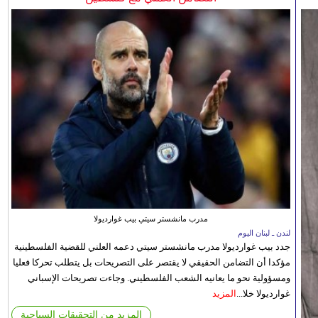
مدرب مانشستر سيتي بيب غوارديولا
لندن ـ لبنان اليوم
جدد بيب غوارديولا مدرب مانشستر سيتي دعمه العلني للقضية الفلسطينية
مؤكدا أن التضامن الحقيقي لا يقتصر على التصريحات بل يتطلب تحركا فعليا
ومسؤولية نحو ما يعانيه الشعب الفلسطيني. وجاءت تصريحات الإسباني
غوارديولا خلا...
المزيد
المزيد من التحقيقات السياحية