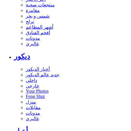
منتجعات صحية
مغامرة
شمس و بحر
تزلج
أشهر المطاعم
أفخم الفنادق
مدونات
غاليري
ديكور
أخبار الديكور
جديد عالم الديكور
داخلي
خارجي
Your Photos
Feng Shui
منزل
مقابلات
مدونات
غاليري