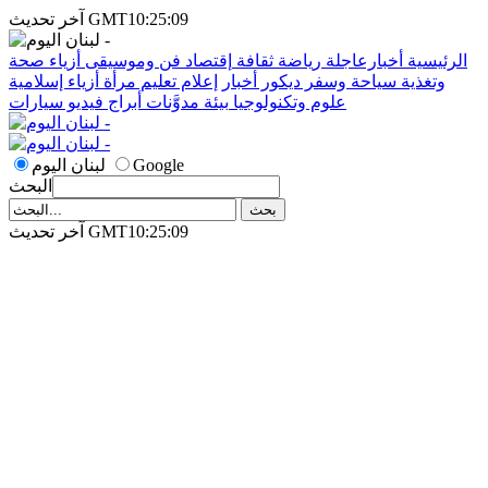
آخر تحديث GMT10:25:09
الرئيسية
أخبارعاجلة
رياضة
ثقافة
إقتصاد
فن وموسيقى
أزياء
صحة
وتغذية
سياحة وسفر
ديكور
أخبار
إعلام
تعليم
مرأة
أزياء إسلامية
علوم وتكنولوجيا
بيئة
مدوَّنات
أبراج
فيديو
سيارات
Google
لبنان اليوم
البحث
آخر تحديث GMT10:25:09