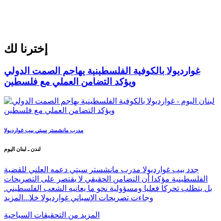
إخترنا لك
غوارديولا بالكوفية الفلسطينية يهاجم الصمت الدولي
ويؤكد التضامن العملي مع فلسطين
مدرب مانشستر سيتي بيب غوارديولا
لندن ـ لبنان اليوم
جدد بيب غوارديولا مدرب مانشستر سيتي دعمه العلني للقضية
الفلسطينية مؤكدا أن التضامن الحقيقي لا يقتصر على التصريحات
بل يتطلب تحركا فعليا ومسؤولية نحو ما يعانيه الشعب الفلسطيني.
وجاءت تصريحات الإسباني غوارديولا خلا...
المزيد
المزيد من التحقيقات السياحية