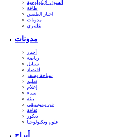
السوق الإيكولوجية
طاقة
اخبار الطقس
مدونات
غاليري
مدونات
أخبار
رياضة
ستايل
اقتصاد
سياحة وسفر
تعليم
إعلام
نساء
بيئة
فن وموسيقى
ثقافة
ديكور
علوم وتكنولوجيا
أبراج