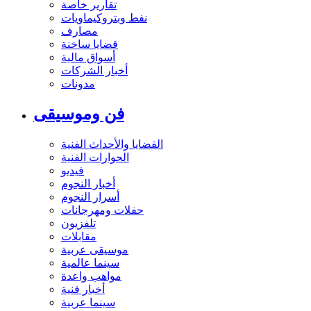
تقارير خاصة
نفط وبتروكيماويات
مصارف
قضايا ساخنة
أسواق مالية
أخبار الشركات
مدونات
فن وموسيقى
القضايا والأحداث الفنية
الحوارات الفنية
فيديو
أخبار النجوم
أسرار النجوم
حفلات ومهرجانات
تلفزيون
مقابلات
موسيقى عربية
سينما عالمية
مواهب واعدة
أخبار فنية
سينما عربية