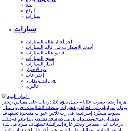
بيئة
أبراج
سيارات
سيارات
آخر أخبار عالم السيارات
أحدث الإصدارات في عالم السيارات
فيديو عالم السيارات
سوق السيارات
أخبار السيارات
قيد الاختبار
إختراعات
حوارات و تقارير
غاليري
هزة أرضية تضرب عنّايا – جبيل بقوّة 2.8 درجات على مقياس ريختر
توغل إسرائيلي في الخيام وتفجيرات بمنطقة الشاليهات جنوب لبنان
سقوط مسيّرة إسرائيلية في رب ثلاثين
عبوات متفجرة تستهدف
بلدة يارون جنوبي لبنان
هزة أرضية جديدة تضرب لبنان بقوة 2.5
درجات على مقياس ريختر
غارة إسرائيلية تستهدف منزلاً في بلدة
يارون اللبنانية
إسرائيل تعلن العثور على أخر جثة لجندي إسرائيلي