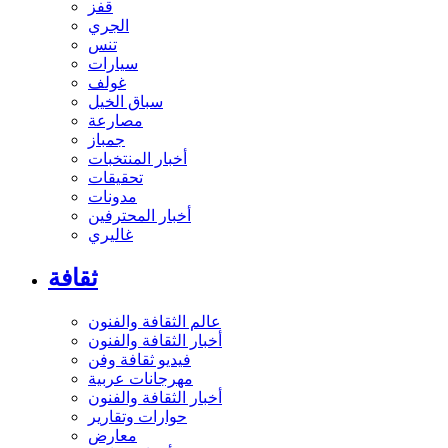
قفز
الجري
تنس
سيارات
غولف
سباق الخيل
مصارعة
جمباز
أخبار المنتخبات
تحقيقات
مدونات
أخبار المحترفين
غاليري
ثقافة
عالم الثقافة والفنون
أخبار الثقافة والفنون
فيديو ثقافة وفن
مهرجانات عربية
أخبار الثقافة والفنون
حوارات وتقارير
معارض