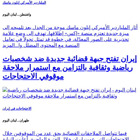
الملياردير الأميركي إيلون ماسك
واشنطن ـ لبنان اليوم
أثار الملياردير الأميركي إيلون ماسك موجة من الجدل بعد تلميحه إلى
ميزة جديدة تعتزم منصة «إكس» إطلاقها، تهدف إلى وضع علامة
تحذيرية على الصور المعدّلة، في خطوة قد تمثل تحولاً في تعامل
المنصة مع المحتوى المضلل وا...
المزيد
إيران تفتح جبهة قضائية جديدة ضد شخصيات
رياضية وثقافية بالتزامن مع استمرار ملاحقة
موقوفي الاحتجاجات
الاحتجاجات في إيران
طهران ـ لبنان اليوم
فيما تتواصل الملاحقات القضائية بحق عدد من الموقوفين خلال
الاحتجاجات التي عمت إيران خلال الفترة الماضية، أعلنت النيابة