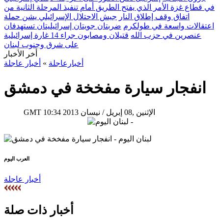
في قطاع غزة الأمر الذي يفتح الطريق أمام تنفيذ المرحلة الثانية من
اتفاق وقف إطلاق النار
جيش الاحتلال الإسرائيلي يشن حملة
اعتقالات واسعة في طولكرم
ضربتان جويتان إسرائيليتان تستهدفان
عنصرين في حزب الله
قتيلان ومصابون جراء 14 غارة إسرائيلية
على شرق وجنوب لبنان
أخر الأخبار
أخبارعاجلة
»
أخبار عاجلة
انفجار سيارة مفخخة في دمشق
10:34 2013 الإثنين ,08 إبريل / نيسان
GMT
العرب اليوم
أخبار عاجلة
أخبار ذات صلة