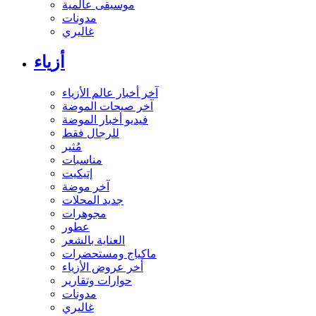
موسيقى عالمية
مدونات
غاليري
أزياء
آخر أخبار عالم الأزياء
آخر صيحات الموضة
فيديو أخبار الموضة
للرجال فقط
مُثير
مناسبات
إتيكيت
آخر موضة
جديد المحلات
مجوهرات
عطور
العناية بالشعر
ماكياج ومستحضرات
أخر عروض الأزياء
حوارات وتقارير
مدونات
غاليري