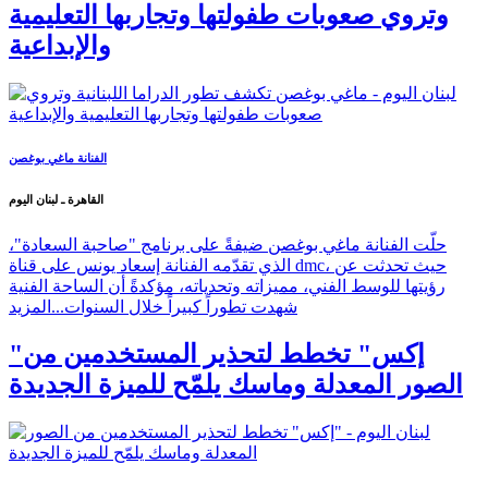
وتروي صعوبات طفولتها وتجاربها التعليمية
والإبداعية
الفنانة ماغي بوغصن
القاهرة ـ لبنان اليوم
حلّت الفنانة ماغي بوغصن ضيفةً على برنامج "صاحبة السعادة"،
الذي تقدّمه الفنانة إسعاد يونس على قناة dmc، حيث تحدثت عن
رؤيتها للوسط الفني، مميزاته وتحدياته، مؤكدةً أن الساحة الفنية
شهدت تطوراً كبيراً خلال السنوات...
المزيد
"إكس" تخطط لتحذير المستخدمين من
الصور المعدلة وماسك يلمّح للميزة الجديدة