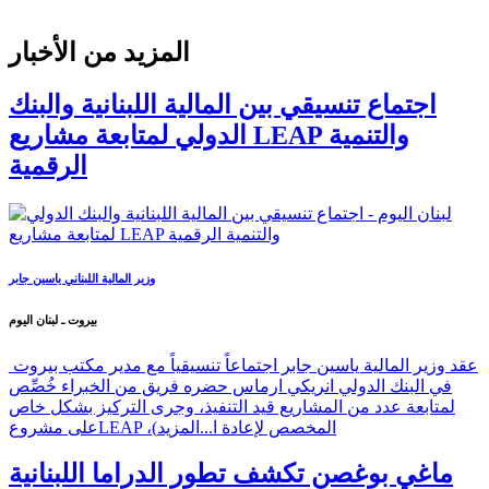
المزيد من الأخبار
اجتماع تنسيقي بين المالية اللبنانية والبنك
الدولي لمتابعة مشاريع LEAP والتنمية
الرقمية
وزير المالية اللبناني ياسين جابر
بيروت ـ لبنان اليوم
عقد وزير المالية ياسين جابر اجتماعاً تنسيقياً مع مدير مكتب بيروت
في البنك الدولي انريكي ارماس حضره فريق من الخبراء خُصِّص
لمتابعة عدد من المشاريع قيد التنفيذ، وجرى التركيز بشكل خاص
على مشروعLEAP ،(المخصص لإعادة ا...
المزيد
ماغي بوغصن تكشف تطور الدراما اللبنانية