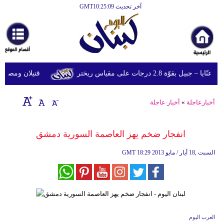
آخر تحديث GMT10:25:09
الرئيسية
أخبارعاجلة
رياضة
قوّة 2.8 درجات على مقياس ريختر
قتيلان ومصابون جراء 14 غارة إسرائيلية على شرق
ثقافة
إقتصاد
أخبارعاجلة
»
أخبار عاجلة
فن
انفجار ضخم يهز العاصمة السورية دمشق‏
وموسيقى
18:29 2013 السبت ,18 أيار / مايو
GMT
أزياء
صحة
وتغذية
سياحة
العرب اليوم