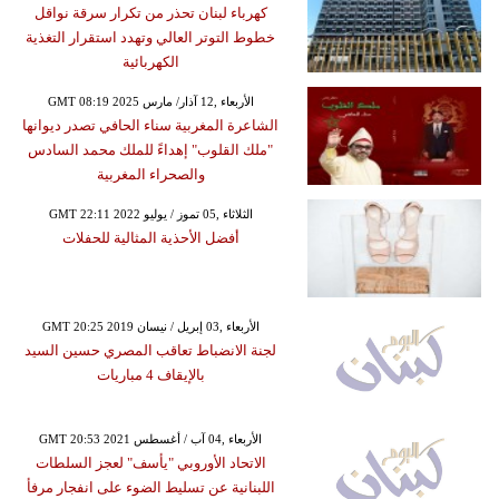
كهرباء لبنان تحذر من تكرار سرقة نواقل
خطوط التوتر العالي وتهدد استقرار التغذية
الكهربائية
GMT 08:19 2025 الأربعاء ,12 آذار/ مارس
الشاعرة المغربية سناء الحافي تصدر ديوانها
"ملك القلوب" إهداءً للملك محمد السادس
والصحراء المغربية
GMT 22:11 2022 الثلاثاء ,05 تموز / يوليو
أفضل الأحذية المثالية للحفلات
GMT 20:25 2019 الأربعاء ,03 إبريل / نيسان
لجنة الانضباط تعاقب المصري حسين السيد
بالإيقاف 4 مباريات
GMT 20:53 2021 الأربعاء ,04 آب / أغسطس
الاتحاد الأوروبي "يأسف" لعجز السلطات
اللبنانية عن تسليط الضوء على انفجار مرفأ