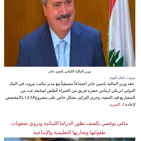
وزير المالية اللبناني ياسين جابر
بيروت ـ لبنان اليوم
عقد وزير المالية ياسين جابر اجتماعاً تنسيقياً مع مدير مكتب بيروت في البنك
الدولي انريكي ارماس حضره فريق من الخبراء خُصِّص لمتابعة عدد من
المشاريع قيد التنفيذ، وجرى التركيز بشكل خاص على مشروعLEAP ،(المخصص
لإعادة ا...
المزيد
ماغي بوغصن تكشف تطور الدراما اللبنانية وتروي صعوبات
طفولتها وتجاربها التعليمية والإبداعية