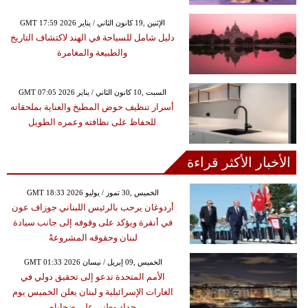
GMT 17:59 2026 الإثنين ,19 كانون الثاني / يناير
دليل شامل للسياحة في الهند لاكتشاف التاريخ
والطبيعة والمغامرة
GMT 07:05 2026 السبت ,10 كانون الثاني / يناير
أسرار تنظيف حوض المطبخ والعناية بملحقاته
للحفاظ على نظافته وعمره الطويل
الأخبار الأكثر قراءة
GMT 18:33 2026 الخميس ,30 تموز / يوليو
أردوغان يرحب بالرئيس اللبناني جوزاف عون
في أنقرة ويؤكد على وقوفه إلى جانب سيادة
لبنان وحقوقه المشروعةً
GMT 01:33 2026 الخميس ,09 إبريل / نيسان
الأمم المتحدة تدعو إلى تحقيق دولي في
الغارات الإسرائيلية و لبنان يعلن الخميس يوم
حداد وطني على ضحاياه