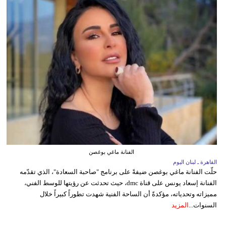
الفنانة ماغي بوغصن
القاهرة ـ لبنان اليوم
حلّت الفنانة ماغي بوغصن ضيفةً على برنامج "صاحبة السعادة"، الذي تقدّمه
الفنانة إسعاد يونس على قناة dmc، حيث تحدثت عن رؤيتها للوسط الفني،
مميزاته وتحدياته، مؤكدةً أن الساحة الفنية شهدت تطوراً كبيراً خلال
السنوات...
المزيد