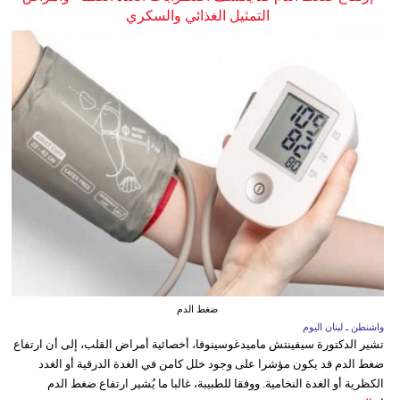
التمثيل الغذائي والسكري
ضغط الدم
واشنطن ـ لبنان اليوم
تشير الدكتورة سيفينتش ماميدغوسينوفا، أخصائية أمراض القلب، إلى أن ارتفاع
ضغط الدم قد يكون مؤشرا على وجود خلل كامن في الغدة الدرقية أو الغدد
الكظرية أو الغدة النخامية. ووفقا للطبيبة، غالبا ما يُشير ارتفاع ضغط الدم