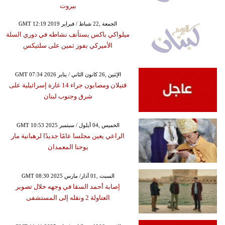
بيروت
GMT 12:19 2019 الجمعة ,22 شباط / فبراير
ميلواكي باكس يستأنف نشاطه في دوري السلة
الأميركي بفوز ثمين على سلتيكس
GMT 07:34 2026 الإثنين ,26 كانون الثاني / يناير
قتيلان ومصابون جراء 14 غارة إسرائيلية على
شرق وجنوب لبنان
GMT 10:53 2025 الخميس ,04 أيلول / سبتمبر
الراعي يعين مجلسا عامًا جديدًا لرهبانية مار
يوحنا المعمدان
GMT 08:30 2025 السبت ,01 آذار/ مارس
إصابة أحمد السقا في وجهه خلال تصوير
العتاولة 2 ونقله إلى المستشفى