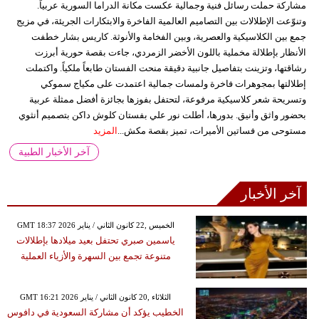
مشاركة حملت رسائل فنية وجمالية عكست مكانة الدراما السورية عربياً.
وتنوّعت الإطلالات بين التصاميم العالمية الفاخرة والابتكارات الجريئة، في مزيج
جمع بين الكلاسيكية والعصرية، وبين الفخامة والأنوثة. كاريس بشار خطفت
الأنظار بإطلالة مخملية باللون الأخضر الزمردي، جاءت بقصة حورية أبرزت
رشاقتها، وتزينت بتفاصيل جانبية دقيقة منحت الفستان طابعاً ملكياً. واكتملت
إطلالتها بمجوهرات فاخرة ولمسات جمالية اعتمدت على مكياج سموكي
وتسريحة شعر كلاسيكية مرفوعة، لتحتفل بفوزها بجائزة أفضل ممثلة عربية
بحضور واثق وأنيق. بدورها، أطلت نور علي بفستان كلوش داكن بتصميم أنثوي
مستوحى من فساتين الأميرات، تميز بقصة مكش...
المزيد
آخر الأخبار الطبية
آخر الأخبار
GMT 18:37 2026 الخميس ,22 كانون الثاني / يناير
ياسمين صبري تحتفل بعيد ميلادها بإطلالات
متنوعة تجمع بين السهرة والأزياء العملية
GMT 16:21 2026 الثلاثاء ,20 كانون الثاني / يناير
الخطيب يؤكد أن مشاركة السعودية في دافوس