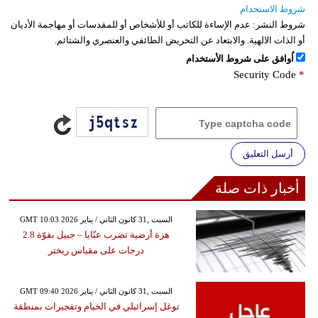
شروط الاستخدام
شروط النشر:
عدم الإساءة للكاتب أو للأشخاص أو للمقدسات أو مهاجمة الأديان
أو الذات الالهية. والابتعاد عن التحريض الطائفي والعنصري والشتائم.
اُوافق على شروط الأستخدام
Security Code
*
أرسل التعليق
أخبار ذات صلة
GMT 10:03 2026 السبت ,31 كانون الثاني / يناير
هزة أرضية تضرب عنّايا – جبيل بقوّة 2.8
درجات على مقياس ريختر
GMT 09:40 2026 السبت ,31 كانون الثاني / يناير
توغل إسرائيلي في الخيام وتفجيرات بمنطقة