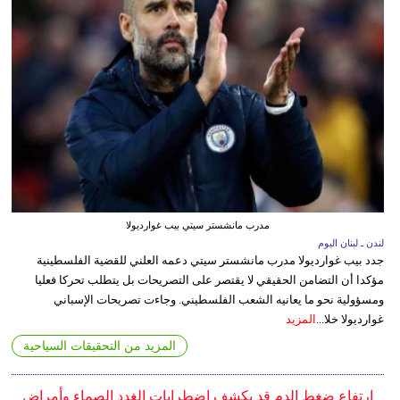
مدرب مانشستر سيتي بيب غوارديولا
لندن ـ لبنان اليوم
جدد بيب غوارديولا مدرب مانشستر سيتي دعمه العلني للقضية الفلسطينية
مؤكدا أن التضامن الحقيقي لا يقتصر على التصريحات بل يتطلب تحركا فعليا
ومسؤولية نحو ما يعانيه الشعب الفلسطيني. وجاءت تصريحات الإسباني
غوارديولا خلا...
المزيد
المزيد من التحقيقات السياحية
إرتفاع ضغط الدم قد يكشف اضطرابات الغدد الصماء وأمراض