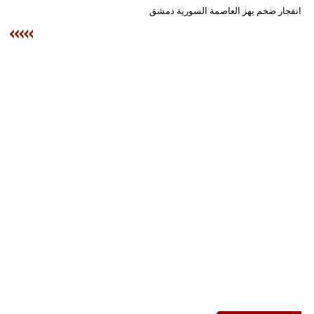
وسفر
انفجار ضخم يهز العاصمة السورية دمشق‏
ديكور
أخبار
إعلام
تعليم
مرأة
أزياء
إسلامية
علوم
وتكنولوجيا
بيئة