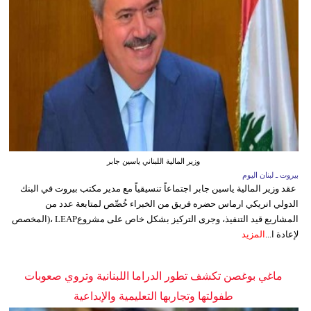
وزير المالية اللبناني ياسين جابر
بيروت ـ لبنان اليوم
عقد وزير المالية ياسين جابر اجتماعاً تنسيقياً مع مدير مكتب بيروت في البنك
الدولي انريكي ارماس حضره فريق من الخبراء خُصِّص لمتابعة عدد من
المشاريع قيد التنفيذ، وجرى التركيز بشكل خاص على مشروعLEAP ،(المخصص
لإعادة ا...
المزيد
ماغي بوغصن تكشف تطور الدراما اللبنانية وتروي صعوبات
طفولتها وتجاربها التعليمية والإبداعية