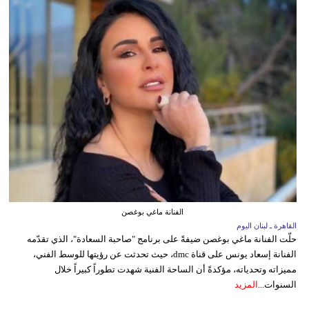
الفنانة ماغي بوغصن
القاهرة ـ لبنان اليوم
حلّت الفنانة ماغي بوغصن ضيفةً على برنامج "صاحبة السعادة"، الذي تقدّمه
الفنانة إسعاد يونس على قناة dmc، حيث تحدثت عن رؤيتها للوسط الفني،
مميزاته وتحدياته، مؤكدةً أن الساحة الفنية شهدت تطوراً كبيراً خلال
السنوات...
المزيد