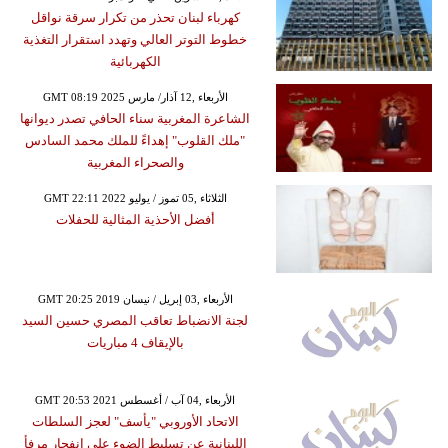
كهرباء لبنان تحذر من تكرار سرقة نواقل
خطوط التوتر العالي وتهدد استقرار التغذية
الكهربائية
GMT 08:19 2025 الأربعاء ,12 آذار/ مارس
الشاعرة المغربية سناء الحافي تصدر ديوانها
"ملك القلوب" إهداءً للملك محمد السادس
والصحراء المغربية
GMT 22:11 2022 الثلاثاء ,05 تموز / يوليو
أفضل الأحذية المثالية للحفلات
GMT 20:25 2019 الأربعاء ,03 إبريل / نيسان
لجنة الانضباط تعاقب المصري حسين السيد
بالإيقاف 4 مباريات
GMT 20:53 2021 الأربعاء ,04 آب / أغسطس
الاتحاد الأوروبي "يأسف" لعجز السلطات
اللبنانية عن تسليط الضوء على انفجار مرفأ