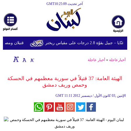
آخر تحديث GMT10:25:09
الرئيسية
أخبارعاجلة
رياضة
قوّة 2.8 درجات على مقياس ريختر
قتيلان ومصابون جراء 14 غارة إسرائيلية على شرق 
ثقافة
إقتصاد
أخبارعاجلة
»
أخبار عاجلة
فن
الهيئة العامة: 37 قتيلاً في سورية معظمهم في الحسكة
وموسيقى
وحمص وريف دمشق
أزياء
11:11 2012 الإثنين ,03 كانون الأول / ديسمبر
GMT
صحة
وتغذية
سياحة