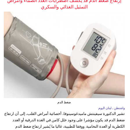
إرتفاع ضغط الدم قد يكشف اضطرابات الغدد الصماء وأمراض
التمثيل الغذائي والسكري
ضغط الدم
واشنطن ـ لبنان اليوم
تشير الدكتورة سيفينتش ماميدغوسينوفا، أخصائية أمراض القلب، إلى أن ارتفاع
ضغط الدم قد يكون مؤشرا على وجود خلل كامن في الغدة الدرقية أو الغدد
الكظرية أو الغدة النخامية. ووفقا للطبيبة، غالبا ما يُشير ارتفاع ضغط الدم