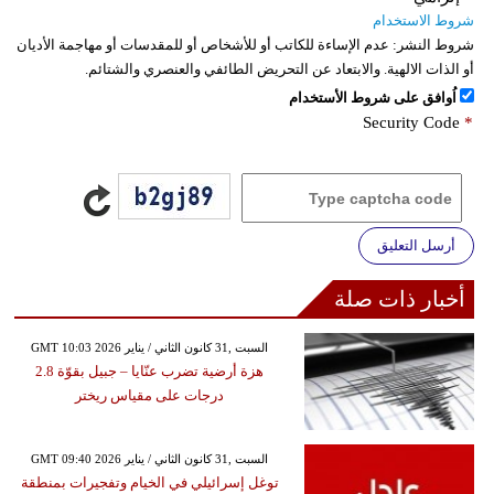
شروط الاستخدام
شروط النشر:
عدم الإساءة للكاتب أو للأشخاص أو للمقدسات أو مهاجمة الأديان
أو الذات الالهية. والابتعاد عن التحريض الطائفي والعنصري والشتائم.
اُوافق على شروط الأستخدام
Security Code
*
أرسل التعليق
أخبار ذات صلة
GMT 10:03 2026 السبت ,31 كانون الثاني / يناير
هزة أرضية تضرب عنّايا – جبيل بقوّة 2.8
درجات على مقياس ريختر
GMT 09:40 2026 السبت ,31 كانون الثاني / يناير
توغل إسرائيلي في الخيام وتفجيرات بمنطقة