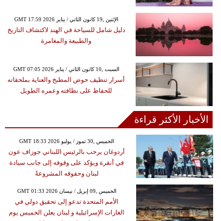
GMT 17:59 2026 الإثنين ,19 كانون الثاني / يناير
دليل شامل للسياحة في الهند لاكتشاف التاريخ
والطبيعة والمغامرة
GMT 07:05 2026 السبت ,10 كانون الثاني / يناير
أسرار تنظيف حوض المطبخ والعناية بملحقاته
للحفاظ على نظافته وعمره الطويل
الأخبار الأكثر قراءة
GMT 18:33 2026 الخميس ,30 تموز / يوليو
أردوغان يرحب بالرئيس اللبناني جوزاف عون
في أنقرة ويؤكد على وقوفه إلى جانب سيادة
لبنان وحقوقه المشروعةً
GMT 01:33 2026 الخميس ,09 إبريل / نيسان
الأمم المتحدة تدعو إلى تحقيق دولي في
الغارات الإسرائيلية و لبنان يعلن الخميس يوم