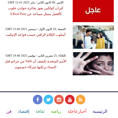
GMT 11:41 2025 الإثنين ,06 كانون الثاني / يناير
كيران كولكين يفوز بجائزة جولدن جلوب
كأفضل ممثل مساعد عن A Real Pain
GMT 15:40 2021 الجمعة ,10 كانون الأول / ديسمبر
أسلوب الكلام الراقي حسب قواعد الإتيكيت
GMT 19:48 2025 الثلاثاء ,25 تشرين الثاني / نوفمبر
الأمم المتحدة تكشف أن 60% من جرائم قتل
النساء يرتكبها شركاء حميمون
الرئيسية
أخبارعاجلة
رياضة
ثقافة
إقتصاد
فن