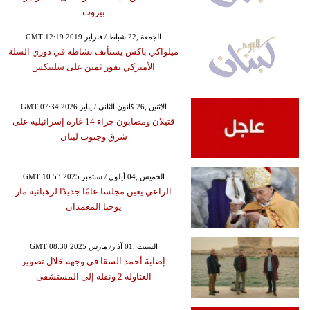
بيروت
GMT 12:19 2019 الجمعة ,22 شباط / فبراير
ميلواكي باكس يستأنف نشاطه في دوري السلة
الأميركي بفوز ثمين على سلتيكس
GMT 07:34 2026 الإثنين ,26 كانون الثاني / يناير
قتيلان ومصابون جراء 14 غارة إسرائيلية على
شرق وجنوب لبنان
GMT 10:53 2025 الخميس ,04 أيلول / سبتمبر
الراعي يعين مجلسا عامًا جديدًا لرهبانية مار
يوحنا المعمدان
GMT 08:30 2025 السبت ,01 آذار/ مارس
إصابة أحمد السقا في وجهه خلال تصوير
العتاولة 2 ونقله إلى المستشفى