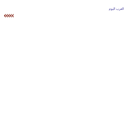
وسفر
العرب اليوم
ديكور
أخبار
إعلام
تعليم
مرأة
أزياء
إسلامية
علوم
وتكنولوجيا
بيئة