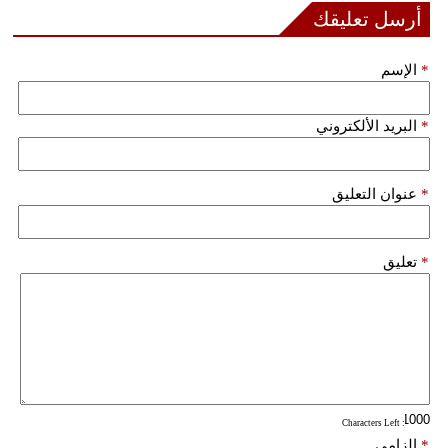
مدوَّنات
أرسل تعليقك
أبراج
*
الإسم
فيديو
*
البريد الألكتروني
سيارات
*
عنوان التعليق
*
تعليق
: Characters Left
*
إلزامي