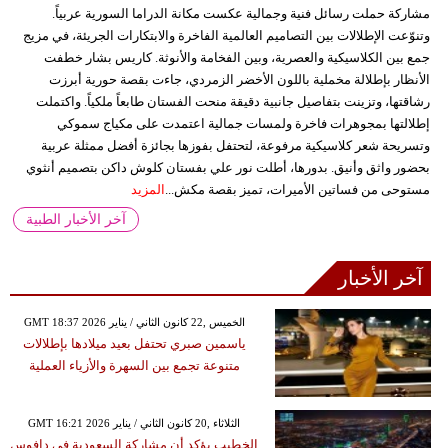
مشاركة حملت رسائل فنية وجمالية عكست مكانة الدراما السورية عربياً.
وتنوّعت الإطلالات بين التصاميم العالمية الفاخرة والابتكارات الجريئة، في مزيج
جمع بين الكلاسيكية والعصرية، وبين الفخامة والأنوثة. كاريس بشار خطفت
الأنظار بإطلالة مخملية باللون الأخضر الزمردي، جاءت بقصة حورية أبرزت
رشاقتها، وتزينت بتفاصيل جانبية دقيقة منحت الفستان طابعاً ملكياً. واكتملت
إطلالتها بمجوهرات فاخرة ولمسات جمالية اعتمدت على مكياج سموكي
وتسريحة شعر كلاسيكية مرفوعة، لتحتفل بفوزها بجائزة أفضل ممثلة عربية
بحضور واثق وأنيق. بدورها، أطلت نور علي بفستان كلوش داكن بتصميم أنثوي
مستوحى من فساتين الأميرات، تميز بقصة مكش...
المزيد
آخر الأخبار الطبية
آخر الأخبار
GMT 18:37 2026 الخميس ,22 كانون الثاني / يناير
ياسمين صبري تحتفل بعيد ميلادها بإطلالات
متنوعة تجمع بين السهرة والأزياء العملية
GMT 16:21 2026 الثلاثاء ,20 كانون الثاني / يناير
الخطيب يؤكد أن مشاركة السعودية في دافوس