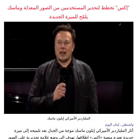
"إكس" تخطط لتحذير المستخدمين من الصور المعدلة وماسك
يلمّح للميزة الجديدة
الملياردير الأميركي إيلون ماسك
واشنطن ـ لبنان اليوم
أثار الملياردير الأميركي إيلون ماسك موجة من الجدل بعد تلميحه إلى ميزة
جديدة تعتزم منصة «إكس» إطلاقها، تهدف إلى وضع علامة تحذيرية على الصور