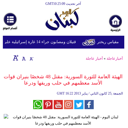
آخر تحديث GMT10:25:09
الرئيسية
أخبارعاجلة
رياضة
قتيلان ومصابون جراء 14 غارة إسرائيلية على شرق وجنوب لبنان
ثقافة
إقتصاد
أخبارعاجلة
»
أخبار عاجلة
فن
الهيئة العامة للثورة السورية: مقتل 48 شخصًا بنيران قوات
وموسيقى
الأسد معظمهم في حلب وريفها ودرعا
أزياء
16:22 2013 الجمعة ,25 كانون الثاني / يناير
GMT
صحة
وتغذية
سياحة