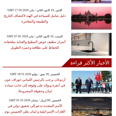
GMT 17:59 2026 الإثنين ,19 كانون الثاني / يناير
دليل شامل للسياحة في الهند لاكتشاف التاريخ
والطبيعة والمغامرة
GMT 07:05 2026 السبت ,10 كانون الثاني / يناير
أسرار تنظيف حوض المطبخ والعناية بملحقاته
للحفاظ على نظافته وعمره الطويل
الأخبار الأكثر قراءة
GMT 18:33 2026 الخميس ,30 تموز / يوليو
أردوغان يرحب بالرئيس اللبناني جوزاف عون
في أنقرة ويؤكد على وقوفه إلى جانب سيادة
لبنان وحقوقه المشروعةً
GMT 01:33 2026 الخميس ,09 إبريل / نيسان
الأمم المتحدة تدعو إلى تحقيق دولي في
الغارات الإسرائيلية و لبنان يعلن الخميس يوم