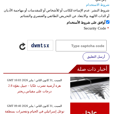
شروط الاستخدام
شروط النشر:
عدم الإساءة للكاتب أو للأشخاص أو للمقدسات أو مهاجمة الأديان
أو الذات الالهية. والابتعاد عن التحريض الطائفي والعنصري والشتائم.
اُوافق على شروط الأستخدام
Security Code
*
أرسل التعليق
أخبار ذات صلة
GMT 10:03 2026 السبت ,31 كانون الثاني / يناير
هزة أرضية تضرب عنّايا – جبيل بقوّة 2.8
درجات على مقياس ريختر
GMT 09:40 2026 السبت ,31 كانون الثاني / يناير
توغل إسرائيلي في الخيام وتفجيرات بمنطقة