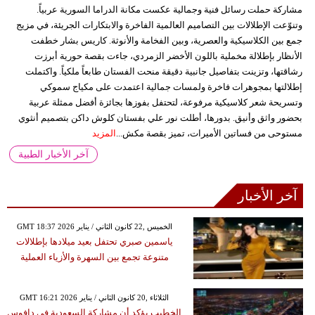
مشاركة حملت رسائل فنية وجمالية عكست مكانة الدراما السورية عربياً.
وتنوّعت الإطلالات بين التصاميم العالمية الفاخرة والابتكارات الجريئة، في مزيج
جمع بين الكلاسيكية والعصرية، وبين الفخامة والأنوثة. كاريس بشار خطفت
الأنظار بإطلالة مخملية باللون الأخضر الزمردي، جاءت بقصة حورية أبرزت
رشاقتها، وتزينت بتفاصيل جانبية دقيقة منحت الفستان طابعاً ملكياً. واكتملت
إطلالتها بمجوهرات فاخرة ولمسات جمالية اعتمدت على مكياج سموكي
وتسريحة شعر كلاسيكية مرفوعة، لتحتفل بفوزها بجائزة أفضل ممثلة عربية
بحضور واثق وأنيق. بدورها، أطلت نور علي بفستان كلوش داكن بتصميم أنثوي
مستوحى من فساتين الأميرات، تميز بقصة مكش...
المزيد
آخر الأخبار الطبية
آخر الأخبار
GMT 18:37 2026 الخميس ,22 كانون الثاني / يناير
ياسمين صبري تحتفل بعيد ميلادها بإطلالات
متنوعة تجمع بين السهرة والأزياء العملية
GMT 16:21 2026 الثلاثاء ,20 كانون الثاني / يناير
الخطيب يؤكد أن مشاركة السعودية في دافوس