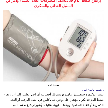
إرتفاع ضغط الدم قد يكشف اضطرابات الغدد الصماء وأمراض
التمثيل الغذائي والسكري
ضغط الدم
واشنطن ـ لبنان اليوم
تشير الدكتورة سيفينتش ماميدغوسينوفا، أخصائية أمراض القلب، إلى أن ارتفاع
ضغط الدم قد يكون مؤشرا على وجود خلل كامن في الغدة الدرقية أو الغدد
الكظرية أو الغدة النخامية. ووفقا للطبيبة، غالبا ما يُشير ارتفاع ضغط الدم