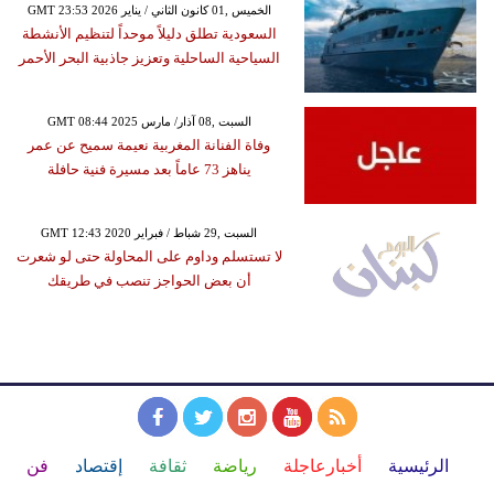
GMT 23:53 2026 الخميس ,01 كانون الثاني / يناير
السعودية تطلق دليلاً موحداً لتنظيم الأنشطة
السياحية الساحلية وتعزيز جاذبية البحر الأحمر
GMT 08:44 2025 السبت ,08 آذار/ مارس
وفاة الفنانة المغربية نعيمة سميح عن عمر
يناهز 73 عاماً بعد مسيرة فنية حافلة
GMT 12:43 2020 السبت ,29 شباط / فبراير
لا تستسلم وداوم على المحاولة حتى لو شعرت
أن بعض الحواجز تنصب في طريقك
الرئيسية
أخبارعاجلة
رياضة
ثقافة
إقتصاد
فن