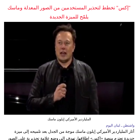
"إكس" تخطط لتحذير المستخدمين من الصور المعدلة وماسك
يلمّح للميزة الجديدة
الملياردير الأميركي إيلون ماسك
واشنطن ـ لبنان اليوم
أثار الملياردير الأميركي إيلون ماسك موجة من الجدل بعد تلميحه إلى ميزة
جديدة تعتزم منصة «إكس» إطلاقها، تهدف إلى وضع علامة تحذيرية على الصور