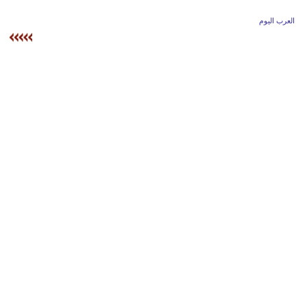
وسفر
العرب اليوم
ديكور
أخبار
إعلام
تعليم
مرأة
أزياء
إسلامية
علوم
وتكنولوجيا
بيئة