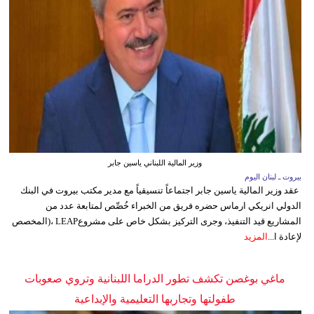
وزير المالية اللبناني ياسين جابر
بيروت ـ لبنان اليوم
عقد وزير المالية ياسين جابر اجتماعاً تنسيقياً مع مدير مكتب بيروت في البنك
الدولي انريكي ارماس حضره فريق من الخبراء خُصِّص لمتابعة عدد من
المشاريع قيد التنفيذ، وجرى التركيز بشكل خاص على مشروعLEAP ،(المخصص
لإعادة ا...
المزيد
ماغي بوغصن تكشف تطور الدراما اللبنانية وتروي صعوبات
طفولتها وتجاربها التعليمية والإبداعية