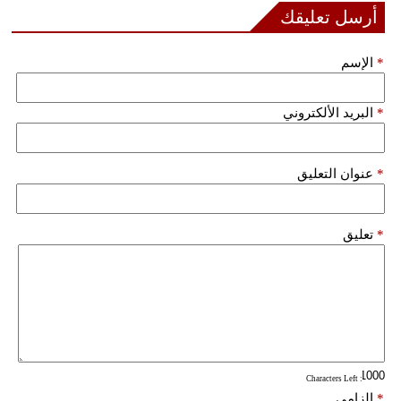
مدوَّنات
أرسل تعليقك
أبراج
*
الإسم
فيديو
*
البريد الألكتروني
سيارات
*
عنوان التعليق
*
تعليق
: Characters Left
*
إلزامي