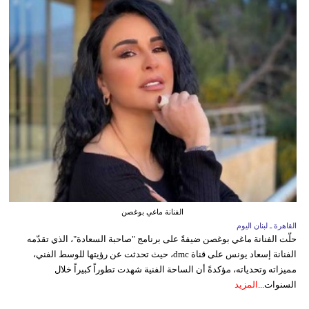
الفنانة ماغي بوغصن
القاهرة ـ لبنان اليوم
حلّت الفنانة ماغي بوغصن ضيفةً على برنامج "صاحبة السعادة"، الذي تقدّمه
الفنانة إسعاد يونس على قناة dmc، حيث تحدثت عن رؤيتها للوسط الفني،
مميزاته وتحدياته، مؤكدةً أن الساحة الفنية شهدت تطوراً كبيراً خلال
السنوات...
المزيد