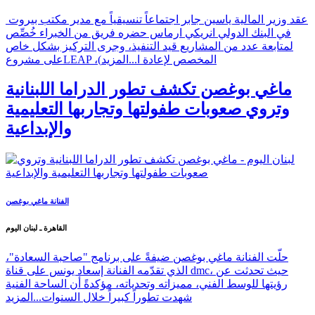
عقد وزير المالية ياسين جابر اجتماعاً تنسيقياً مع مدير مكتب بيروت
في البنك الدولي انريكي ارماس حضره فريق من الخبراء خُصِّص
لمتابعة عدد من المشاريع قيد التنفيذ، وجرى التركيز بشكل خاص
على مشروعLEAP ،(المخصص لإعادة ا...
المزيد
ماغي بوغصن تكشف تطور الدراما اللبنانية
وتروي صعوبات طفولتها وتجاربها التعليمية
والإبداعية
الفنانة ماغي بوغصن
القاهرة ـ لبنان اليوم
حلّت الفنانة ماغي بوغصن ضيفةً على برنامج "صاحبة السعادة"،
الذي تقدّمه الفنانة إسعاد يونس على قناة dmc، حيث تحدثت عن
رؤيتها للوسط الفني، مميزاته وتحدياته، مؤكدةً أن الساحة الفنية
شهدت تطوراً كبيراً خلال السنوات...
المزيد