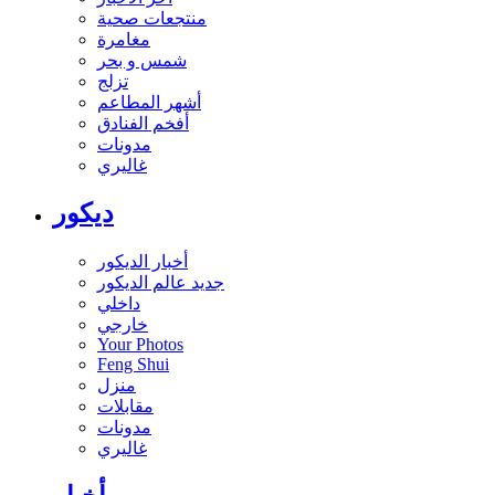
منتجعات صحية
مغامرة
شمس و بحر
تزلج
أشهر المطاعم
أفخم الفنادق
مدونات
غاليري
ديكور
أخبار الديكور
جديد عالم الديكور
داخلي
خارجي
Your Photos
Feng Shui
منزل
مقابلات
مدونات
غاليري