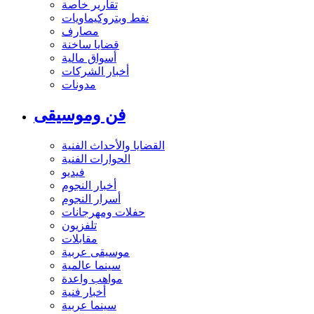
تقارير خاصة
نفط وبتروكيماويات
مصارف
قضايا ساخنة
أسواق مالية
أخبار الشركات
مدونات
فن وموسيقى
القضايا والأحداث الفنية
الحوارات الفنية
فيديو
أخبار النجوم
أسرار النجوم
حفلات ومهرجانات
تلفزيون
مقابلات
موسيقى عربية
سينما عالمية
مواهب واعدة
أخبار فنية
سينما عربية