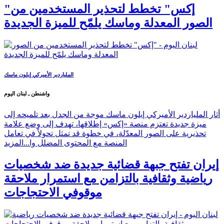
"إكس" تخطط لتحذير المستخدمين من
الصور المعدلة وماسك يلمّح للميزة الجديدة
الملياردير الأميركي إيلون ماسك
واشنطن ـ لبنان اليوم
أثار الملياردير الأميركي إيلون ماسك موجة من الجدل بعد تلميحه إلى
ميزة جديدة تعتزم منصة «إكس» إطلاقها، تهدف إلى وضع علامة
تحذيرية على الصور المعدّلة، في خطوة قد تمثل تحولاً في تعامل
المنصة مع المحتوى المضلل وا...
المزيد
إيران تفتح جبهة قضائية جديدة ضد شخصيات
رياضية وثقافية بالتزامن مع استمرار ملاحقة
موقوفي الاحتجاجات