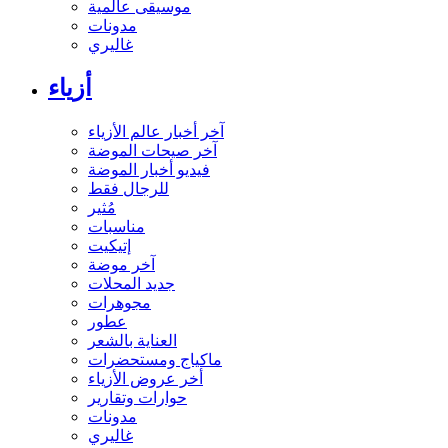
موسيقى عالمية
مدونات
غاليري
أزياء
آخر أخبار عالم الأزياء
آخر صيحات الموضة
فيديو أخبار الموضة
للرجال فقط
مُثير
مناسبات
إتيكيت
آخر موضة
جديد المحلات
مجوهرات
عطور
العناية بالشعر
ماكياج ومستحضرات
أخر عروض الأزياء
حوارات وتقارير
مدونات
غاليري