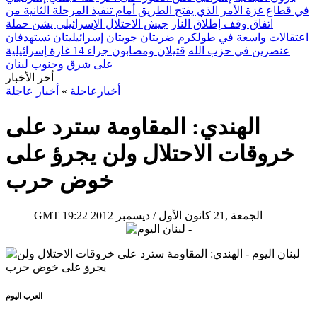
في قطاع غزة الأمر الذي يفتح الطريق أمام تنفيذ المرحلة الثانية من
اتفاق وقف إطلاق النار
جيش الاحتلال الإسرائيلي يشن حملة
اعتقالات واسعة في طولكرم
ضربتان جويتان إسرائيليتان تستهدفان
عنصرين في حزب الله
قتيلان ومصابون جراء 14 غارة إسرائيلية
على شرق وجنوب لبنان
أخر الأخبار
أخبارعاجلة
»
أخبار عاجلة
الهندي: المقاومة سترد على
خروقات الاحتلال ولن يجرؤ على
خوض حرب
19:22 2012 الجمعة ,21 كانون الأول / ديسمبر
GMT
العرب اليوم