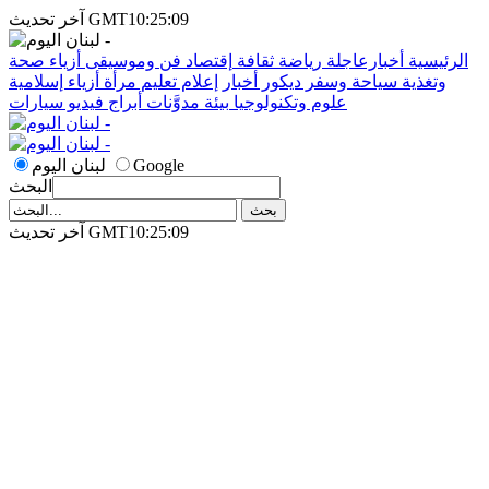
آخر تحديث GMT10:25:09
الرئيسية
أخبارعاجلة
رياضة
ثقافة
إقتصاد
فن وموسيقى
أزياء
صحة
وتغذية
سياحة وسفر
ديكور
أخبار
إعلام
تعليم
مرأة
أزياء إسلامية
علوم وتكنولوجيا
بيئة
مدوَّنات
أبراج
فيديو
سيارات
Google
لبنان اليوم
البحث
آخر تحديث GMT10:25:09