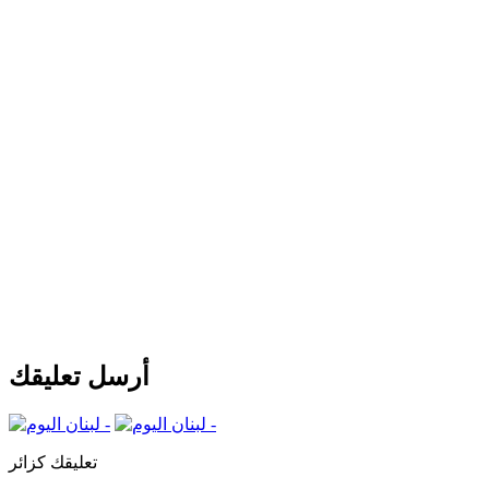
أرسل تعليقك
تعليقك كزائر