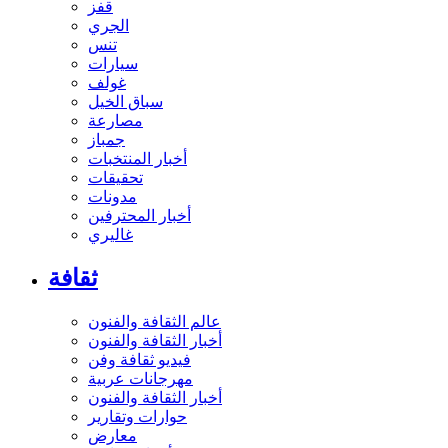
قفز
الجري
تنس
سيارات
غولف
سباق الخيل
مصارعة
جمباز
أخبار المنتخبات
تحقيقات
مدونات
أخبار المحترفين
غاليري
ثقافة
عالم الثقافة والفنون
أخبار الثقافة والفنون
فيديو ثقافة وفن
مهرجانات عربية
أخبار الثقافة والفنون
حوارات وتقارير
معارض