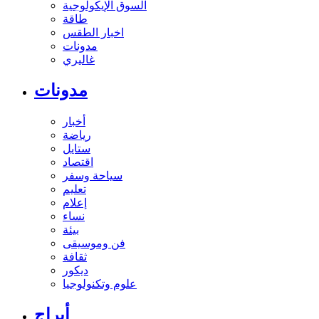
السوق الإيكولوجية
طاقة
اخبار الطقس
مدونات
غاليري
مدونات
أخبار
رياضة
ستايل
اقتصاد
سياحة وسفر
تعليم
إعلام
نساء
بيئة
فن وموسيقى
ثقافة
ديكور
علوم وتكنولوجيا
أبراج