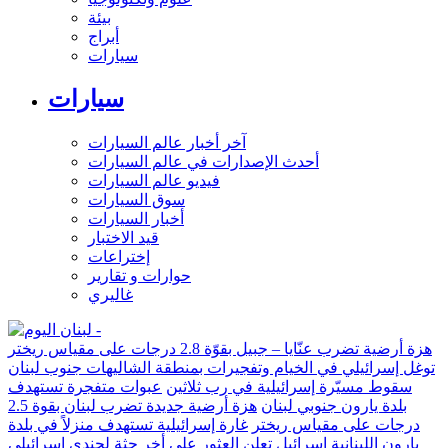
بيئة
أبراج
سيارات
سيارات
آخر أخبار عالم السيارات
أحدث الإصدارات في عالم السيارات
فيديو عالم السيارات
سوق السيارات
أخبار السيارات
قيد الاختبار
إختراعات
حوارات و تقارير
غاليري
هزة أرضية تضرب عنّايا – جبيل بقوّة 2.8 درجات على مقياس ريختر
توغل إسرائيلي في الخيام وتفجيرات بمنطقة الشاليهات جنوب لبنان
سقوط مسيّرة إسرائيلية في رب ثلاثين
عبوات متفجرة تستهدف
بلدة يارون جنوبي لبنان
هزة أرضية جديدة تضرب لبنان بقوة 2.5
درجات على مقياس ريختر
غارة إسرائيلية تستهدف منزلاً في بلدة
يارون اللبنانية
إسرائيل تعلن العثور على أخر جثة لجندي إسرائيلي