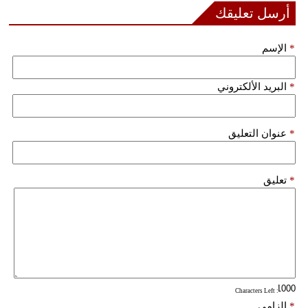
مدوَّنات
أرسل تعليقك
أبراج
*
الإسم
فيديو
*
البريد الألكتروني
سيارات
*
عنوان التعليق
*
تعليق
: Characters Left
*
إلزامي