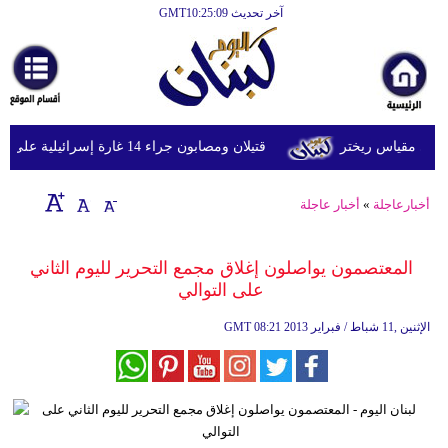
آخر تحديث GMT10:25:09
الرئيسية
أخبارعاجلة
رياضة
قتيلان ومصابون جراء 14 غارة إسرائيلية على شرق وجنوب لبنان
ثقافة
إقتصاد
أخبارعاجلة
»
أخبار عاجلة
فن
المعتصمون يواصلون إغلاق مجمع التحرير لليوم الثاني
وموسيقى
على التوالي
أزياء
08:21 2013 الإثنين ,11 شباط / فبراير
GMT
صحة
وتغذية
سياحة