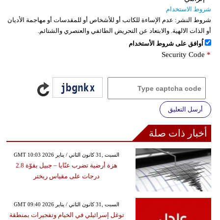
شروط الاستخدام
شروط النشر:
عدم الإساءة للكاتب أو للأشخاص أو للمقدسات أو مهاجمة الأديان
أو الذات الالهية. والابتعاد عن التحريض الطائفي والعنصري والشتائم.
اُوافق على شروط الأستخدام
Security Code
*
أرسل التعليق
أخبار ذات صلة
GMT 10:03 2026 السبت ,31 كانون الثاني / يناير
هزة أرضية تضرب عنّايا – جبيل بقوّة 2.8
درجات على مقياس ريختر
GMT 09:40 2026 السبت ,31 كانون الثاني / يناير
توغل إسرائيلي في الخيام وتفجيرات بمنطقة