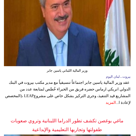
وزير المالية اللبناني ياسين جابر
بيروت ـ لبنان اليوم
عقد وزير المالية ياسين جابر اجتماعاً تنسيقياً مع مدير مكتب بيروت في البنك
الدولي انريكي ارماس حضره فريق من الخبراء خُصِّص لمتابعة عدد من
المشاريع قيد التنفيذ، وجرى التركيز بشكل خاص على مشروعLEAP ،(المخصص
لإعادة ا...
المزيد
ماغي بوغصن تكشف تطور الدراما اللبنانية وتروي صعوبات
طفولتها وتجاربها التعليمية والإبداعية