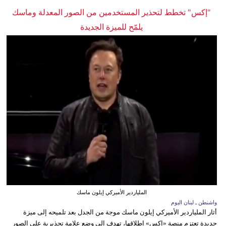
"إكس" تخطط لتحذير المستخدمين من الصور المعدلة وماسك
يلمّح للميزة الجديدة
الملياردير الأميركي إيلون ماسك
واشنطن ـ لبنان اليوم
أثار الملياردير الأميركي إيلون ماسك موجة من الجدل بعد تلميحه إلى ميزة
جديدة تعتزم منصة «إكس» إطلاقها، تهدف إلى وضع علامة تحذيرية على الصور