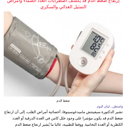
إرتفاع ضغط الدم قد يكشف اضطرابات الغدد الصماء وأمراض
التمثيل الغذائي والسكري
ضغط الدم
واشنطن ـ لبنان اليوم
تشير الدكتورة سيفينتش ماميدغوسينوفا، أخصائية أمراض القلب، إلى أن ارتفاع
ضغط الدم قد يكون مؤشرا على وجود خلل كامن في الغدة الدرقية أو الغدد
الكظرية أو الغدة النخامية. ووفقا للطبيبة، غالبا ما يُشير ارتفاع ضغط الدم