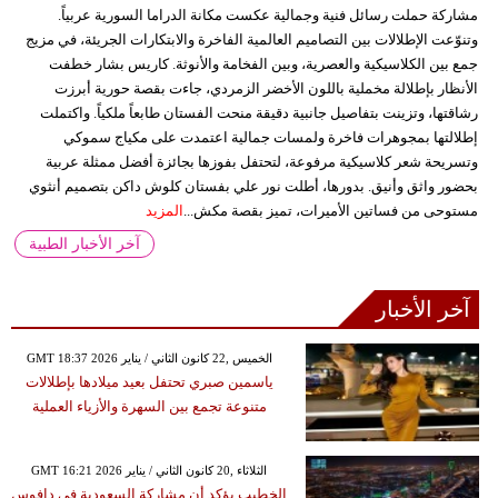
مشاركة حملت رسائل فنية وجمالية عكست مكانة الدراما السورية عربياً.
وتنوّعت الإطلالات بين التصاميم العالمية الفاخرة والابتكارات الجريئة، في مزيج
جمع بين الكلاسيكية والعصرية، وبين الفخامة والأنوثة. كاريس بشار خطفت
الأنظار بإطلالة مخملية باللون الأخضر الزمردي، جاءت بقصة حورية أبرزت
رشاقتها، وتزينت بتفاصيل جانبية دقيقة منحت الفستان طابعاً ملكياً. واكتملت
إطلالتها بمجوهرات فاخرة ولمسات جمالية اعتمدت على مكياج سموكي
وتسريحة شعر كلاسيكية مرفوعة، لتحتفل بفوزها بجائزة أفضل ممثلة عربية
بحضور واثق وأنيق. بدورها، أطلت نور علي بفستان كلوش داكن بتصميم أنثوي
مستوحى من فساتين الأميرات، تميز بقصة مكش...
المزيد
آخر الأخبار الطبية
آخر الأخبار
GMT 18:37 2026 الخميس ,22 كانون الثاني / يناير
ياسمين صبري تحتفل بعيد ميلادها بإطلالات
متنوعة تجمع بين السهرة والأزياء العملية
GMT 16:21 2026 الثلاثاء ,20 كانون الثاني / يناير
الخطيب يؤكد أن مشاركة السعودية في دافوس