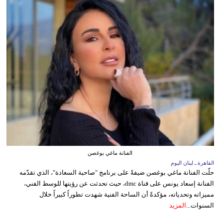
الفنانة ماغي بوغصن
القاهرة ـ لبنان اليوم
حلّت الفنانة ماغي بوغصن ضيفةً على برنامج "صاحبة السعادة"، الذي تقدّمه
الفنانة إسعاد يونس على قناة dmc، حيث تحدثت عن رؤيتها للوسط الفني،
مميزاته وتحدياته، مؤكدةً أن الساحة الفنية شهدت تطوراً كبيراً خلال
السنوات...
المزيد