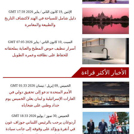
GMT 17:59 2026 الإثنين ,19 كانون الثاني / يناير
دليل شامل للسياحة في الهند لاكتشاف التاريخ
والطبيعة والمغامرة
GMT 07:05 2026 السبت ,10 كانون الثاني / يناير
أسرار تنظيف حوض المطبخ والعناية بملحقاته
للحفاظ على نظافته وعمره الطويل
الأخبار الأكثر قراءة
GMT 01:33 2026 الخميس ,09 إبريل / نيسان
الأمم المتحدة تدعو إلى تحقيق دولي في
الغارات الإسرائيلية و لبنان يعلن الخميس يوم
حداد وطني على ضحاياه
GMT 18:33 2026 الخميس ,30 تموز / يوليو
أردوغان يرحب بالرئيس اللبناني جوزاف عون
في أنقرة ويؤكد على وقوفه إلى جانب سيادة