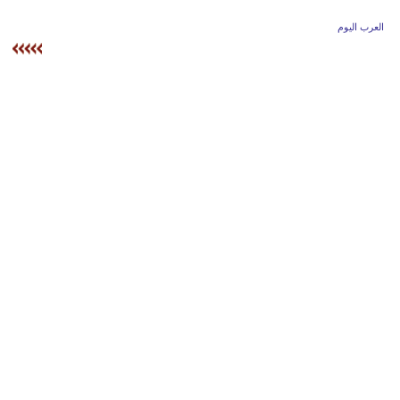
وسفر
العرب اليوم
ديكور
أخبار
إعلام
تعليم
مرأة
أزياء
إسلامية
علوم
وتكنولوجيا
بيئة