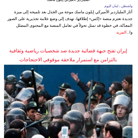
واشنطن ـ لبنان اليوم
أثار الملياردير الأميركي إيلون ماسك موجة من الجدل بعد تلميحه إلى ميزة
جديدة تعتزم منصة «إكس» إطلاقها، تهدف إلى وضع علامة تحذيرية على الصور
المعدّلة، في خطوة قد تمثل تحولاً في تعامل المنصة مع المحتوى المضلل
وا...
المزيد
إيران تفتح جبهة قضائية جديدة ضد شخصيات رياضية وثقافية
بالتزامن مع استمرار ملاحقة موقوفي الاحتجاجات