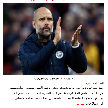
مدرب مانشستر سيتي بيب غوارديولا
لندن ـ لبنان اليوم
جدد بيب غوارديولا مدرب مانشستر سيتي دعمه العلني للقضية الفلسطينية
مؤكدا أن التضامن الحقيقي لا يقتصر على التصريحات بل يتطلب تحركا فعليا
ومسؤولية نحو ما يعانيه الشعب الفلسطيني. وجاءت تصريحات الإسباني
غوارديولا خلا...
المزيد