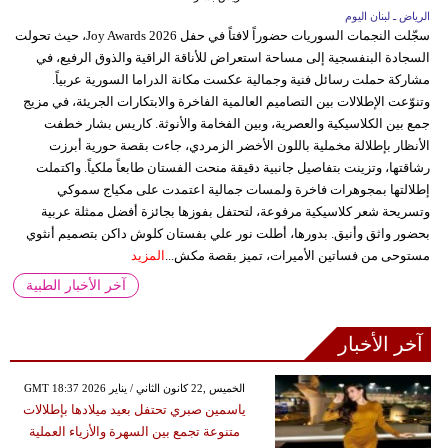
الرياض ـ لبنان اليوم
سجّلت النجمات السوريات حضوراً لافتاً في حفل Joy Awards 2026، حيث تحولت
السجادة البنفسجية إلى مساحة استعراض للأناقة الراقية والذوق الرفيع، في
مشاركة حملت رسائل فنية وجمالية عكست مكانة الدراما السورية عربياً.
وتنوّعت الإطلالات بين التصاميم العالمية الفاخرة والابتكارات الجريئة، في مزيج
جمع بين الكلاسيكية والعصرية، وبين الفخامة والأنوثة. كاريس بشار خطفت
الأنظار بإطلالة مخملية باللون الأخضر الزمردي، جاءت بقصة حورية أبرزت
رشاقتها، وتزينت بتفاصيل جانبية دقيقة منحت الفستان طابعاً ملكياً. واكتملت
إطلالتها بمجوهرات فاخرة ولمسات جمالية اعتمدت على مكياج سموكي
وتسريحة شعر كلاسيكية مرفوعة، لتحتفل بفوزها بجائزة أفضل ممثلة عربية
بحضور واثق وأنيق. بدورها، أطلت نور علي بفستان كلوش داكن بتصميم أنثوي
مستوحى من فساتين الأميرات، تميز بقصة مكش...
المزيد
آخر الأخبار الطبية
آخر الأخبار
GMT 18:37 2026 الخميس ,22 كانون الثاني / يناير
ياسمين صبري تحتفل بعيد ميلادها بإطلالات
متنوعة تجمع بين السهرة والأزياء العملية