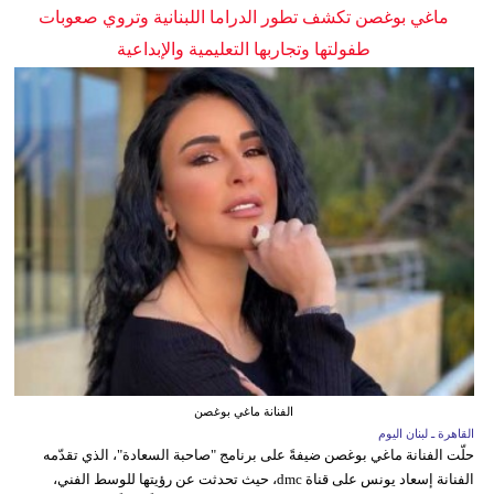
ماغي بوغصن تكشف تطور الدراما اللبنانية وتروي صعوبات
طفولتها وتجاربها التعليمية والإبداعية
الفنانة ماغي بوغصن
القاهرة ـ لبنان اليوم
حلّت الفنانة ماغي بوغصن ضيفةً على برنامج "صاحبة السعادة"، الذي تقدّمه
الفنانة إسعاد يونس على قناة dmc، حيث تحدثت عن رؤيتها للوسط الفني،