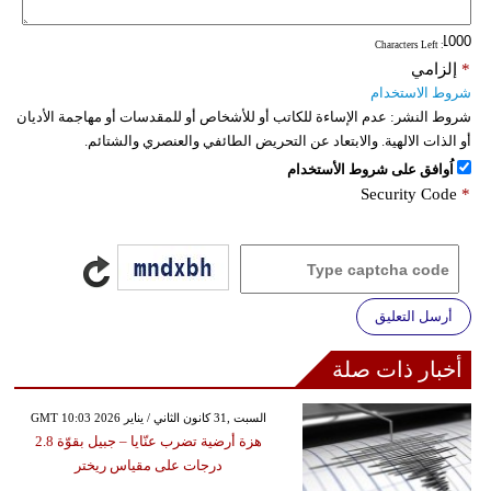
: Characters Left
*
إلزامي
شروط الاستخدام
شروط النشر:
عدم الإساءة للكاتب أو للأشخاص أو للمقدسات أو مهاجمة الأديان
أو الذات الالهية. والابتعاد عن التحريض الطائفي والعنصري والشتائم.
اُوافق على شروط الأستخدام
Security Code
*
أرسل التعليق
أخبار ذات صلة
GMT 10:03 2026 السبت ,31 كانون الثاني / يناير
هزة أرضية تضرب عنّايا – جبيل بقوّة 2.8
درجات على مقياس ريختر