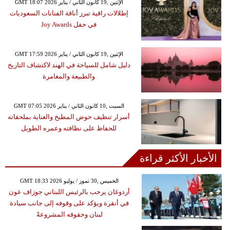
GMT 18:07 2026 الإثنين ,19 كانون الثاني / يناير
إطلالات راقية تبرز أناقة الفنانات السعوديات
في حفل Joy Awards
GMT 17:59 2026 الإثنين ,19 كانون الثاني / يناير
دليل شامل للسياحة في الهند لاكتشاف التاريخ
والطبيعة والمغامرة
GMT 07:05 2026 السبت ,10 كانون الثاني / يناير
أسرار تنظيف حوض المطبخ والعناية بملحقاته
للحفاظ على نظافته وعمره الطويل
الأخبار الأكثر قراءة
GMT 18:33 2026 الخميس ,30 تموز / يوليو
أردوغان يرحب بالرئيس اللبناني جوزاف عون
في أنقرة ويؤكد على وقوفه إلى جانب سيادة
لبنان وحقوقه المشروعةً