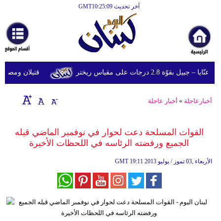
آخر تحديث GMT10:25:09
الرئيسية
أخبارعاجلة
رياضة
قوّة 2.8 درجات على مقياس ريختر
قتيلان ومصابون جراء 14 غارة إسرائيلية على شرق
ثقافة
إقتصاد
أخبارعاجلة
»
أخبار عاجلة
فن
القوات المسلحة دعت لحوار في نوفمبر الماضي قبله
وموسيقى
الجميع ورفضته الرئاسه في اللحظات الأخيرة
أزياء
19:11 2013 الأربعاء ,03 تموز / يوليو
GMT
صحة
وتغذية
سياحة