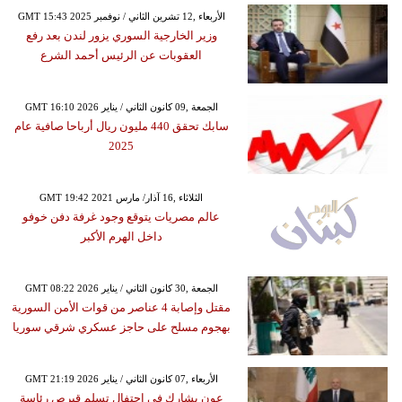
GMT 15:43 2025 الأربعاء ,12 تشرين الثاني / نوفمبر
وزير الخارجية السوري يزور لندن بعد رفع
العقوبات عن الرئيس أحمد الشرع
GMT 16:10 2026 الجمعة ,09 كانون الثاني / يناير
سابك تحقق 440 مليون ريال أرباحا صافية عام
2025
GMT 19:42 2021 الثلاثاء ,16 آذار/ مارس
عالم مصريات يتوقع وجود غرفة دفن خوفو
داخل الهرم الأكبر
GMT 08:22 2026 الجمعة ,30 كانون الثاني / يناير
مقتل وإصابة 4 عناصر من قوات الأمن السورية
بهجوم مسلح على حاجز عسكري شرقي سوريا
GMT 21:19 2026 الأربعاء ,07 كانون الثاني / يناير
عون يشارك في احتفال تسلم قبرص رئاسة