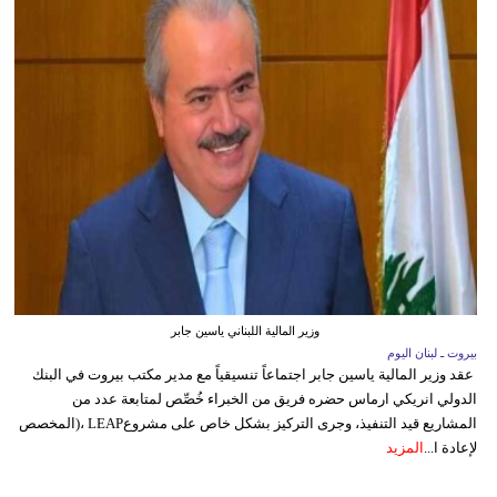
وزير المالية اللبناني ياسين جابر
بيروت ـ لبنان اليوم
عقد وزير المالية ياسين جابر اجتماعاً تنسيقياً مع مدير مكتب بيروت في البنك
الدولي انريكي ارماس حضره فريق من الخبراء خُصِّص لمتابعة عدد من
المشاريع قيد التنفيذ، وجرى التركيز بشكل خاص على مشروعLEAP ،(المخصص
لإعادة ا...
المزيد