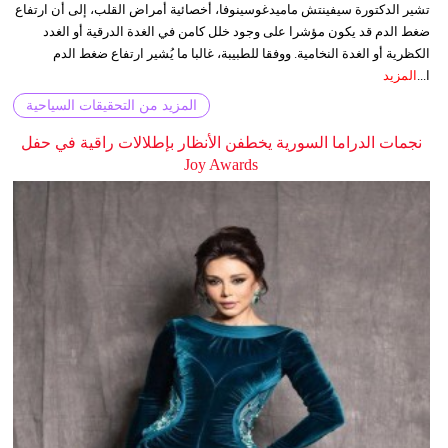
تشير الدكتورة سيفينتش ماميدغوسينوفا، أخصائية أمراض القلب، إلى أن ارتفاع
ضغط الدم قد يكون مؤشرا على وجود خلل كامن في الغدة الدرقية أو الغدد
الكظرية أو الغدة النخامية. ووفقا للطبيبة، غالبا ما يُشير ارتفاع ضغط الدم
ا...
المزيد
المزيد من التحقيقات السياحية
نجمات الدراما السورية يخطفن الأنظار بإطلالات راقية في حفل
Joy Awards