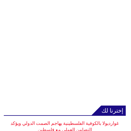
إخترنا لك
غوارديولا بالكوفية الفلسطينية يهاجم الصمت الدولي ويؤكد
التضامن العملي مع فلسطين