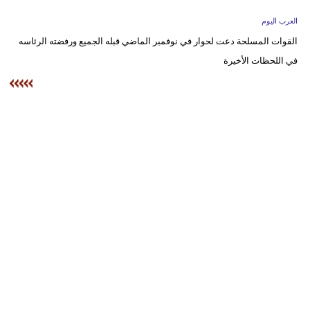
وسفر
العرب اليوم
ديكور
القوات المسلحة دعت لحوار في نوفمبر الماضي قبله الجميع ورفضته الرئاسه
في اللحظات الأخيرة
أخبار
إعلام
تعليم
مرأة
أزياء
إسلامية
علوم
وتكنولوجيا
بيئة