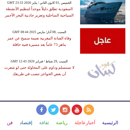
GMT 23:53 2026 الخميس ,01 كانون الثاني / يناير
السعودية تطلق دليلاً موحداً لتنظيم الأنشطة
السياحية الساحلية وتعزيز جاذبية البحر الأحمر
GMT 08:44 2025 السبت ,08 آذار/ مارس
وفاة الفنانة المغربية نعيمة سميح عن عمر
يناهز 73 عاماً بعد مسيرة فنية حافلة
GMT 12:43 2020 السبت ,29 شباط / فبراير
لا تستسلم وداوم على المحاولة حتى لو شعرت
أن بعض الحواجز تنصب في طريقك
الرئيسية
أخبارعاجلة
رياضة
ثقافة
إقتصاد
فن