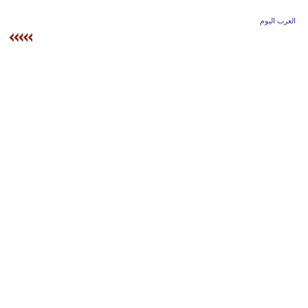
وسفر
العرب اليوم
ديكور
أخبار
إعلام
تعليم
مرأة
أزياء
إسلامية
علوم
وتكنولوجيا
بيئة