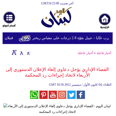
آخر تحديث GMT10:25:09
الرئيسية
أخبارعاجلة
رياضة
– جبيل بقوّة 2.8 درجات على مقياس ريختر
قتيلان ومصابون جراء 14 غارة إسرا
ثقافة
إقتصاد
أخبارعاجلة
»
أخبار عاجلة
فن
القضاء الإداري يؤجل دعاوى إلغاء الإعلان الدستوري إلى
وموسيقى
الأربعاء لاتخاذ إجراءات رد المحكمة
أزياء
10:56 2012 الثلاثاء ,04 كانون الأول / ديسمبر
GMT
صحة
وتغذية
سياحة