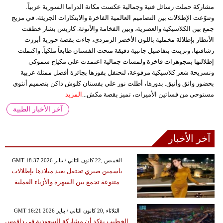
مشاركة حملت رسائل فنية وجمالية عكست مكانة الدراما السورية عربياً.
وتنوّعت الإطلالات بين التصاميم العالمية الفاخرة والابتكارات الجريئة، في مزيج
جمع بين الكلاسيكية والعصرية، وبين الفخامة والأنوثة. كاريس بشار خطفت
الأنظار بإطلالة مخملية باللون الأخضر الزمردي، جاءت بقصة حورية أبرزت
رشاقتها، وتزينت بتفاصيل جانبية دقيقة منحت الفستان طابعاً ملكياً. واكتملت
إطلالتها بمجوهرات فاخرة ولمسات جمالية اعتمدت على مكياج سموكي
وتسريحة شعر كلاسيكية مرفوعة، لتحتفل بفوزها بجائزة أفضل ممثلة عربية
بحضور واثق وأنيق. بدورها، أطلت نور علي بفستان كلوش داكن بتصميم أنثوي
مستوحى من فساتين الأميرات، تميز بقصة مكش...
المزيد
آخر الأخبار الطبية
آخر الأخبار
GMT 18:37 2026 الخميس ,22 كانون الثاني / يناير
ياسمين صبري تحتفل بعيد ميلادها بإطلالات
متنوعة تجمع بين السهرة والأزياء العملية
GMT 16:21 2026 الثلاثاء ,20 كانون الثاني / يناير
الخطيب يؤكد أن مشاركة السعودية في دافوس