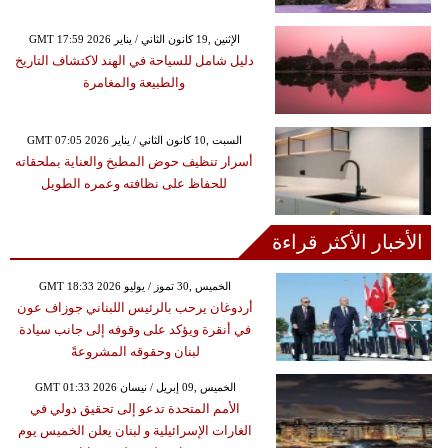
GMT 17:59 2026 الإثنين ,19 كانون الثاني / يناير
دليل شامل للسياحة في الهند لاكتشاف التاريخ
والطبيعة والمغامرة
GMT 07:05 2026 السبت ,10 كانون الثاني / يناير
أسرار تنظيف حوض المطبخ والعناية بملحقاته
للحفاظ على نظافته وعمره الطويل
الأخبار الأكثر قراءة
GMT 18:33 2026 الخميس ,30 تموز / يوليو
أردوغان يرحب بالرئيس اللبناني جوزاف عون
في أنقرة ويؤكد على وقوفه إلى جانب سيادة
لبنان وحقوقه المشروعةً
GMT 01:33 2026 الخميس ,09 إبريل / نيسان
الأمم المتحدة تدعو إلى تحقيق دولي في
الغارات الإسرائيلية و لبنان يعلن الخميس يوم