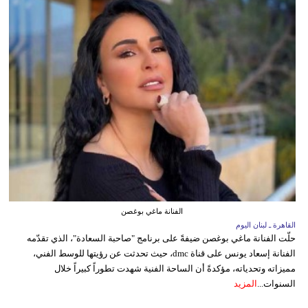
الفنانة ماغي بوغصن
القاهرة ـ لبنان اليوم
حلّت الفنانة ماغي بوغصن ضيفةً على برنامج "صاحبة السعادة"، الذي تقدّمه
الفنانة إسعاد يونس على قناة dmc، حيث تحدثت عن رؤيتها للوسط الفني،
مميزاته وتحدياته، مؤكدةً أن الساحة الفنية شهدت تطوراً كبيراً خلال
السنوات...
المزيد