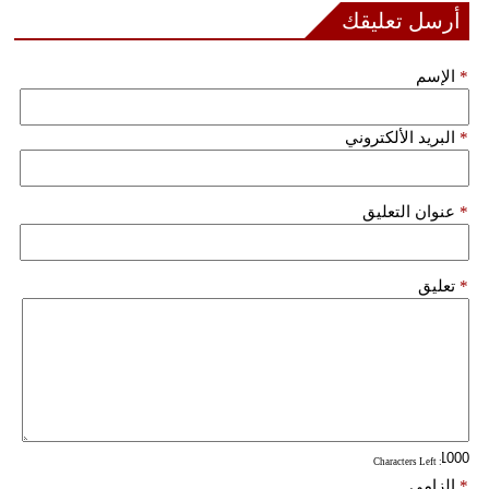
مدوَّنات
أرسل تعليقك
أبراج
*
الإسم
فيديو
*
البريد الألكتروني
سيارات
*
عنوان التعليق
*
تعليق
: Characters Left
*
إلزامي