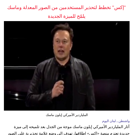
"إكس" تخطط لتحذير المستخدمين من الصور المعدلة وماسك
يلمّح للميزة الجديدة
الملياردير الأميركي إيلون ماسك
واشنطن ـ لبنان اليوم
أثار الملياردير الأميركي إيلون ماسك موجة من الجدل بعد تلميحه إلى ميزة
جديدة تعتزم منصة «إكس» إطلاقها، تهدف إلى وضع علامة تحذيرية على الصور