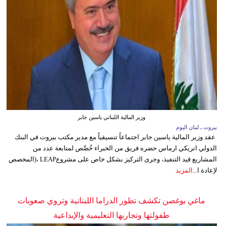
وزير المالية اللبناني ياسين جابر
بيروت ـ لبنان اليوم
عقد وزير المالية ياسين جابر اجتماعاً تنسيقياً مع مدير مكتب بيروت في البنك
الدولي انريكي ارماس حضره فريق من الخبراء خُصِّص لمتابعة عدد من
المشاريع قيد التنفيذ، وجرى التركيز بشكل خاص على مشروعLEAP ،(المخصص
لإعادة ا...
المزيد
ماغي بوغصن تكشف تطور الدراما اللبنانية وتروي صعوبات
طفولتها وتجاربها التعليمية والإبداعية