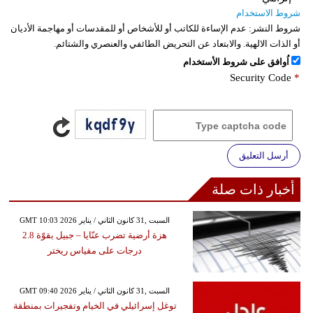
شروط الاستخدام
شروط النشر:
عدم الإساءة للكاتب أو للأشخاص أو للمقدسات أو مهاجمة الأديان
أو الذات الالهية. والابتعاد عن التحريض الطائفي والعنصري والشتائم.
اُوافق على شروط الأستخدام
Security Code
*
أرسل التعليق
أخبار ذات صلة
GMT 10:03 2026 السبت ,31 كانون الثاني / يناير
هزة أرضية تضرب عنّايا – جبيل بقوّة 2.8
درجات على مقياس ريختر
GMT 09:40 2026 السبت ,31 كانون الثاني / يناير
توغل إسرائيلي في الخيام وتفجيرات بمنطقة