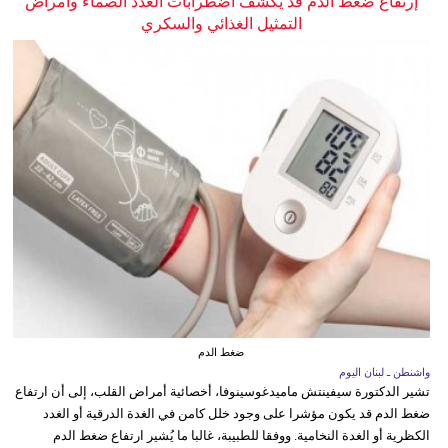
إرتفاع ضغط الدم قد يكشف اضطرابات الغدد الصماء وأمراض
التمثيل الغذائي والسكري
ضغط الدم
واشنطن ـ لبنان اليوم
تشير الدكتورة سيفينتش ماميدغوسينوفا، أخصائية أمراض القلب، إلى أن ارتفاع
ضغط الدم قد يكون مؤشرا على وجود خلل كامن في الغدة الدرقية أو الغدد
الكظرية أو الغدة النخامية. ووفقا للطبيبة، غالبا ما يُشير ارتفاع ضغط الدم