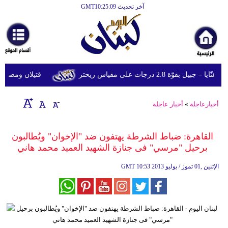
آخر تحديث GMT10:25:09
الرئيسية
أخبارعاجلة
رياضة
قوّة 2.8 درجات على مقياس ريختر
قتيلان ومصابون جراء 14 غارة إسرائيلية على شرق 
ثقافة
إقتصاد
أخبارعاجلة
»
أخبار عاجلة
فن
القاهرة: ضباط الشرطة يهتفون ضد "الإخوان" ويُطالبون
وموسيقى
برحيل "مرسي" فى جنازة الشهيد العميد محمد هاني
أزياء
10:53 2013 الإثنين ,01 تموز / يوليو
GMT
صحة
وتغذية
سياحة