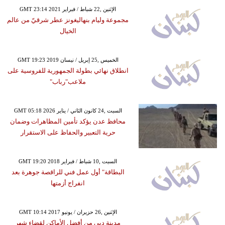
GMT 23:14 2021 الإثنين ,22 شباط / فبراير
مجموعة وليام بنهاليغونز عطر شرقيّ من عالم
الخيال
GMT 19:23 2019 الخميس ,25 إبريل / نيسان
انطلاق نهائي بطولة الجمهورية للفروسية على
ملاعب"رباب"
GMT 05:18 2026 السبت ,24 كانون الثاني / يناير
محافظ عدن يؤكد تأمين المظاهرات وضمان
حرية التعبير والحفاظ على الاستقرار
GMT 19:20 2018 السبت ,10 شباط / فبراير
البطاقة" أول عمل فني للراقصة جوهرة بعد
انفراج أزمتها
GMT 10:14 2017 الإثنين ,26 حزيران / يونيو
مدينة دبي من أفضل الأماكن لقضاء شهر