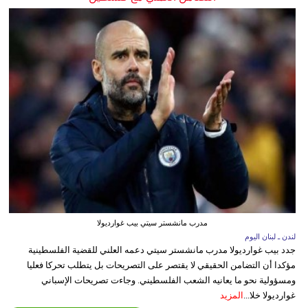
مدرب مانشستر سيتي بيب غوارديولا
لندن ـ لبنان اليوم
جدد بيب غوارديولا مدرب مانشستر سيتي دعمه العلني للقضية الفلسطينية
مؤكدا أن التضامن الحقيقي لا يقتصر على التصريحات بل يتطلب تحركا فعليا
ومسؤولية نحو ما يعانيه الشعب الفلسطيني. وجاءت تصريحات الإسباني
غوارديولا خلا...
المزيد