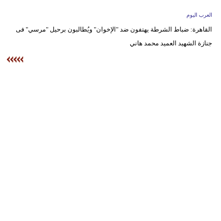
وسفر
العرب اليوم
ديكور
القاهرة: ضباط الشرطة يهتفون ضد "الإخوان" ويُطالبون برحيل "مرسي" فى
جنازة الشهيد العميد محمد هاني
أخبار
إعلام
تعليم
مرأة
أزياء
إسلامية
علوم
وتكنولوجيا
بيئة