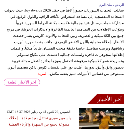
الرياض ـ لبنان اليوم
سجّلت النجمات السوريات حضوراً لافتاً في حفل Joy Awards 2026، حيث تحولت
السجادة البنفسجية إلى مساحة استعراض للأناقة الراقية والذوق الرفيع، في
مشاركة حملت رسائل فنية وجمالية عكست مكانة الدراما السورية عربياً.
وتنوّعت الإطلالات بين التصاميم العالمية الفاخرة والابتكارات الجريئة، في مزيج
جمع بين الكلاسيكية والعصرية، وبين الفخامة والأنوثة. كاريس بشار خطفت
الأنظار بإطلالة مخملية باللون الأخضر الزمردي، جاءت بقصة حورية أبرزت
رشاقتها، وتزينت بتفاصيل جانبية دقيقة منحت الفستان طابعاً ملكياً. واكتملت
إطلالتها بمجوهرات فاخرة ولمسات جمالية اعتمدت على مكياج سموكي
وتسريحة شعر كلاسيكية مرفوعة، لتحتفل بفوزها بجائزة أفضل ممثلة عربية
بحضور واثق وأنيق. بدورها، أطلت نور علي بفستان كلوش داكن بتصميم أنثوي
مستوحى من فساتين الأميرات، تميز بقصة مكش...
المزيد
آخر الأخبار الطبية
آخر الأخبار
GMT 18:37 2026 الخميس ,22 كانون الثاني / يناير
ياسمين صبري تحتفل بعيد ميلادها بإطلالات
متنوعة تجمع بين السهرة والأزياء العملية