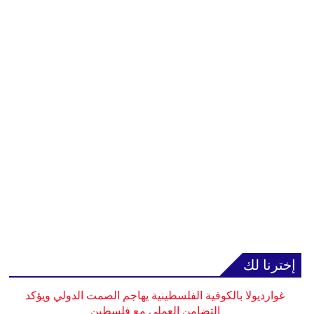
إخترنا لك
غوارديولا بالكوفية الفلسطينية يهاجم الصمت الدولي ويؤكد
التضامن العملي مع فلسطين