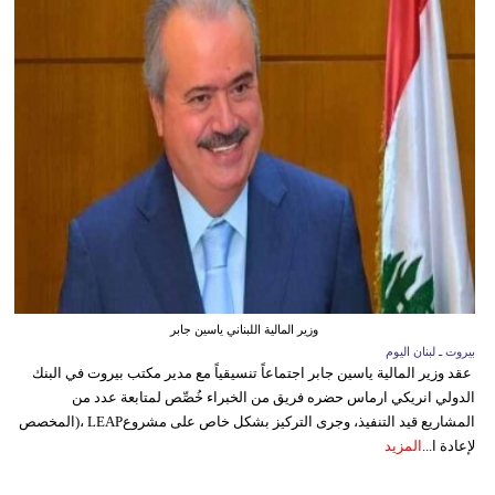
وزير المالية اللبناني ياسين جابر
بيروت ـ لبنان اليوم
عقد وزير المالية ياسين جابر اجتماعاً تنسيقياً مع مدير مكتب بيروت في البنك
الدولي انريكي ارماس حضره فريق من الخبراء خُصِّص لمتابعة عدد من
المشاريع قيد التنفيذ، وجرى التركيز بشكل خاص على مشروعLEAP ،(المخصص
لإعادة ا...
المزيد