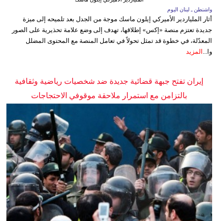
واشنطن ـ لبنان اليوم
أثار الملياردير الأميركي إيلون ماسك موجة من الجدل بعد تلميحه إلى ميزة
جديدة تعتزم منصة «إكس» إطلاقها، تهدف إلى وضع علامة تحذيرية على الصور
المعدّلة، في خطوة قد تمثل تحولاً في تعامل المنصة مع المحتوى المضلل
وا...
المزيد
إيران تفتح جبهة قضائية جديدة ضد شخصيات رياضية وثقافية
بالتزامن مع استمرار ملاحقة موقوفي الاحتجاجات