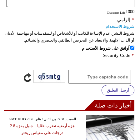
: Characters Left
*
إلزامي
شروط الاستخدام
شروط النشر:
عدم الإساءة للكاتب أو للأشخاص أو للمقدسات أو مهاجمة الأديان
أو الذات الالهية. والابتعاد عن التحريض الطائفي والعنصري والشتائم.
اُوافق على شروط الأستخدام
Security Code
*
أرسل التعليق
أخبار ذات صلة
GMT 10:03 2026 السبت ,31 كانون الثاني / يناير
هزة أرضية تضرب عنّايا – جبيل بقوّة 2.8
درجات على مقياس ريختر