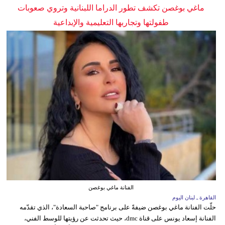
ماغي بوغصن تكشف تطور الدراما اللبنانية وتروي صعوبات
طفولتها وتجاربها التعليمية والإبداعية
الفنانة ماغي بوغصن
القاهرة ـ لبنان اليوم
حلّت الفنانة ماغي بوغصن ضيفةً على برنامج "صاحبة السعادة"، الذي تقدّمه
الفنانة إسعاد يونس على قناة dmc، حيث تحدثت عن رؤيتها للوسط الفني،