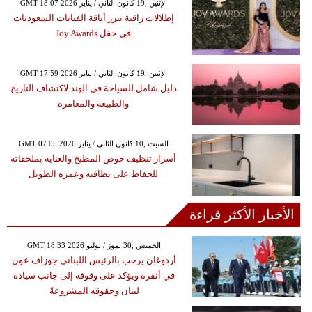
GMT 18:07 2026 الإثنين ,19 كانون الثاني / يناير
إطلالات راقية تبرز أناقة الفنانات السعوديات
في حفل Joy Awards
GMT 17:59 2026 الإثنين ,19 كانون الثاني / يناير
دليل شامل للسياحة في الهند لاكتشاف التاريخ
والطبيعة والمغامرة
GMT 07:05 2026 السبت ,10 كانون الثاني / يناير
أسرار تنظيف حوض المطبخ والعناية بملحقاته
للحفاظ على نظافته وعمره الطويل
الأخبار الأكثر قراءة
GMT 18:33 2026 الخميس ,30 تموز / يوليو
أردوغان يرحب بالرئيس اللبناني جوزاف عون
في أنقرة ويؤكد على وقوفه إلى جانب سيادة
لبنان وحقوقه المشروعةً