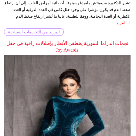
تشير الدكتورة سيفينتش ماميدغوسينوفا، أخصائية أمراض القلب، إلى أن ارتفاع
ضغط الدم قد يكون مؤشرا على وجود خلل كامن في الغدة الدرقية أو الغدد
الكظرية أو الغدة النخامية. ووفقا للطبيبة، غالبا ما يُشير ارتفاع ضغط الدم
ا...
المزيد
المزيد من التحقيقات السياحية
نجمات الدراما السورية يخطفن الأنظار بإطلالات راقية في حفل
Joy Awards