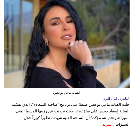
الفنانة ماغي بوغصن
القاهرة ـ لبنان اليوم
حلّت الفنانة ماغي بوغصن ضيفةً على برنامج "صاحبة السعادة"، الذي تقدّمه
الفنانة إسعاد يونس على قناة dmc، حيث تحدثت عن رؤيتها للوسط الفني،
مميزاته وتحدياته، مؤكدةً أن الساحة الفنية شهدت تطوراً كبيراً خلال
السنوات...
المزيد