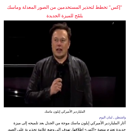
"إكس" تخطط لتحذير المستخدمين من الصور المعدلة وماسك
يلمّح للميزة الجديدة
الملياردير الأميركي إيلون ماسك
واشنطن ـ لبنان اليوم
أثار الملياردير الأميركي إيلون ماسك موجة من الجدل بعد تلميحه إلى ميزة
جديدة تعتزم منصة «إكس» إطلاقها، تهدف إلى وضع علامة تحذيرية على الصور