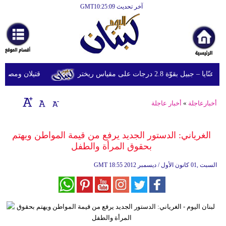
آخر تحديث GMT10:25:09
الرئيسية
أخبارعاجلة
رياضة
قوّة 2.8 درجات على مقياس ريختر
قتيلان ومصابون جراء 14 غارة إسرائيلية على شرق 
ثقافة
إقتصاد
أخبارعاجلة
»
أخبار عاجلة
فن
الغرياني: الدستور الجديد يرفع من قيمة المواطن ويهتم
وموسيقى
بحقوق المرأة والطفل
أزياء
18:55 2012 السبت ,01 كانون الأول / ديسمبر
GMT
صحة
وتغذية
سياحة