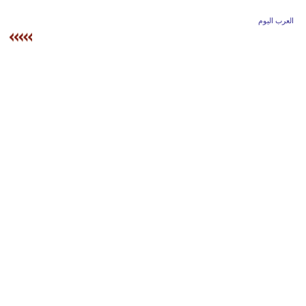
وسفر
العرب اليوم
ديكور
أخبار
إعلام
تعليم
مرأة
أزياء
إسلامية
علوم
وتكنولوجيا
بيئة