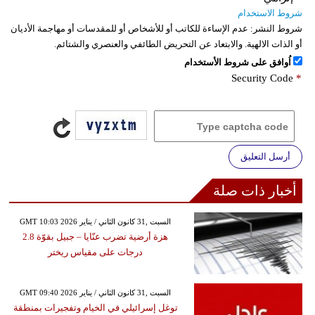
شروط الاستخدام
شروط النشر:
عدم الإساءة للكاتب أو للأشخاص أو للمقدسات أو مهاجمة الأديان
أو الذات الالهية. والابتعاد عن التحريض الطائفي والعنصري والشتائم.
اُوافق على شروط الأستخدام
Security Code
*
أرسل التعليق
أخبار ذات صلة
GMT 10:03 2026 السبت ,31 كانون الثاني / يناير
هزة أرضية تضرب عنّايا – جبيل بقوّة 2.8
درجات على مقياس ريختر
GMT 09:40 2026 السبت ,31 كانون الثاني / يناير
توغل إسرائيلي في الخيام وتفجيرات بمنطقة