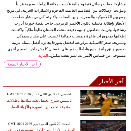
مشاركة حملت رسائل فنية وجمالية عكست مكانة الدراما السورية عربياً.
وتنوّعت الإطلالات بين التصاميم العالمية الفاخرة والابتكارات الجريئة، في مزيج
جمع بين الكلاسيكية والعصرية، وبين الفخامة والأنوثة. كاريس بشار خطفت
الأنظار بإطلالة مخملية باللون الأخضر الزمردي، جاءت بقصة حورية أبرزت
رشاقتها، وتزينت بتفاصيل جانبية دقيقة منحت الفستان طابعاً ملكياً. واكتملت
إطلالتها بمجوهرات فاخرة ولمسات جمالية اعتمدت على مكياج سموكي
وتسريحة شعر كلاسيكية مرفوعة، لتحتفل بفوزها بجائزة أفضل ممثلة عربية
بحضور واثق وأنيق. بدورها، أطلت نور علي بفستان كلوش داكن بتصميم أنثوي
مستوحى من فساتين الأميرات، تميز بقصة مكش...
المزيد
آخر الأخبار الطبية
آخر الأخبار
GMT 18:37 2026 الخميس ,22 كانون الثاني / يناير
ياسمين صبري تحتفل بعيد ميلادها بإطلالات
متنوعة تجمع بين السهرة والأزياء العملية
GMT 16:21 2026 الثلاثاء ,20 كانون الثاني / يناير
الخطيب يؤكد أن مشاركة السعودية في دافوس