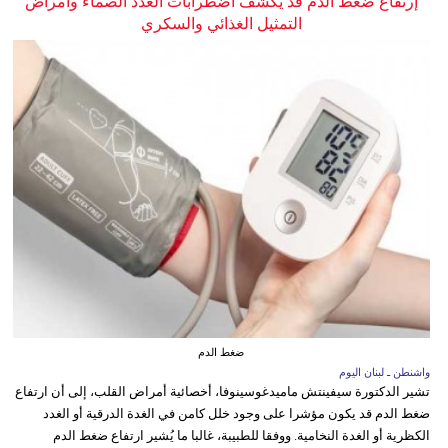
إرتفاع ضغط الدم قد يكشف اضطرابات الغدد الصماء وأمراض
التمثيل الغذائي والسكري
ضغط الدم
واشنطن ـ لبنان اليوم
تشير الدكتورة سيفينتش ماميدغوسينوفا، أخصائية أمراض القلب، إلى أن ارتفاع
ضغط الدم قد يكون مؤشرا على وجود خلل كامن في الغدة الدرقية أو الغدد
الكظرية أو الغدة النخامية. ووفقا للطبيبة، غالبا ما يُشير ارتفاع ضغط الدم