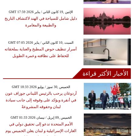
GMT 17:59 2026 الإثنين ,19 كانون الثاني / يناير
دليل شامل للسياحة في الهند لاكتشاف التاريخ
والطبيعة والمغامرة
GMT 07:05 2026 السبت ,10 كانون الثاني / يناير
أسرار تنظيف حوض المطبخ والعناية بملحقاته
للحفاظ على نظافته وعمره الطويل
الأخبار الأكثر قراءة
GMT 18:33 2026 الخميس ,30 تموز / يوليو
أردوغان يرحب بالرئيس اللبناني جوزاف عون
في أنقرة ويؤكد على وقوفه إلى جانب سيادة
لبنان وحقوقه المشروعةً
GMT 01:33 2026 الخميس ,09 إبريل / نيسان
الأمم المتحدة تدعو إلى تحقيق دولي في
الغارات الإسرائيلية و لبنان يعلن الخميس يوم