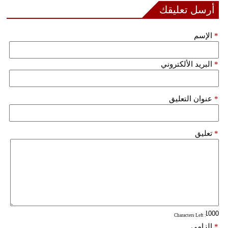
مدوَّنات
أرسل تعليقك
أبراج
*
الإسم
فيديو
*
البريد الألكتروني
سيارات
*
عنوان التعليق
*
تعليق
: Characters Left
*
إلزامي