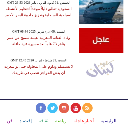
GMT 23:53 2026 الخميس ,01 كانون الثاني / يناير
السعودية تطلق دليلاً موحداً لتنظيم الأنشطة
السياحية الساحلية وتعزيز جاذبية البحر الأحمر
GMT 08:44 2025 السبت ,08 آذار/ مارس
وفاة الفنانة المغربية نعيمة سميح عن عمر
يناهز 73 عاماً بعد مسيرة فنية حافلة
GMT 12:43 2020 السبت ,29 شباط / فبراير
لا تستسلم وداوم على المحاولة حتى لو شعرت
أن بعض الحواجز تنصب في طريقك
الرئيسية
أخبارعاجلة
رياضة
ثقافة
إقتصاد
فن