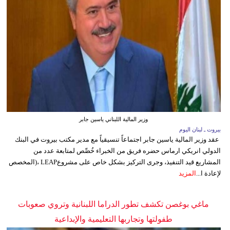
وزير المالية اللبناني ياسين جابر
بيروت ـ لبنان اليوم
عقد وزير المالية ياسين جابر اجتماعاً تنسيقياً مع مدير مكتب بيروت في البنك
الدولي انريكي ارماس حضره فريق من الخبراء خُصِّص لمتابعة عدد من
المشاريع قيد التنفيذ، وجرى التركيز بشكل خاص على مشروعLEAP ،(المخصص
لإعادة ا...
المزيد
ماغي بوغصن تكشف تطور الدراما اللبنانية وتروي صعوبات
طفولتها وتجاربها التعليمية والإبداعية