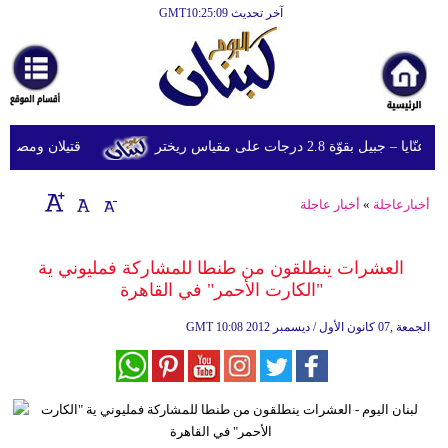
آخر تحديث GMT10:25:09
الرئيسية
أخبارعاجلة
رياضة
قوّة 2.8 درجات على مقياس ريختر
قتيلان ومصابون جراء 14 غارة إسرائيلية على شرق 
ثقافة
إقتصاد
أخبارعاجلة
»
أخبار عاجلة
فن
العشرات ينطلقون من طنطا للمشاركة فمليوني ية
وموسيقى
"الكارت الأحمر" في القاهرة
أزياء
10:08 2012 الجمعة ,07 كانون الأول / ديسمبر
GMT
صحة
وتغذية
سياحة