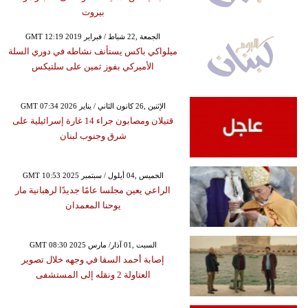
بيروت
GMT 12:19 2019 الجمعة ,22 شباط / فبراير
ميلواكي باكس يستأنف نشاطه في دوري السلة
الأميركي بفوز ثمين على سلتيكس
GMT 07:34 2026 الإثنين ,26 كانون الثاني / يناير
قتيلان ومصابون جراء 14 غارة إسرائيلية على
شرق وجنوب لبنان
GMT 10:53 2025 الخميس ,04 أيلول / سبتمبر
الراعي يعين مجلسا عامًا جديدًا لرهبانية مار
يوحنا المعمدان
GMT 08:30 2025 السبت ,01 آذار/ مارس
إصابة أحمد السقا في وجهه خلال تصوير
العتاولة 2 ونقله إلى المستشفى