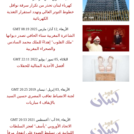
كهرباء لبنان تحذر من تكرار سرقة نواقل
خطوط التوتر العالي وتهدد استقرار التغذية
الكهربائية
GMT 08:19 2025 الأربعاء ,12 آذار/ مارس
الشاعرة المغربية سناء الحافي تصدر ديوانها
"ملك القلوب" إهداءً للملك محمد السادس
والصحراء المغربية
GMT 22:11 2022 الثلاثاء ,05 تموز / يوليو
أفضل الأحذية المثالية للحفلات
GMT 20:25 2019 الأربعاء ,03 إبريل / نيسان
لجنة الانضباط تعاقب المصري حسين السيد
بالإيقاف 4 مباريات
GMT 20:53 2021 الأربعاء ,04 آب / أغسطس
الاتحاد الأوروبي "يأسف" لعجز السلطات
اللبنانية عن تسليط الضوء على انفجار مرفأ