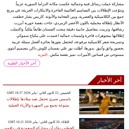
مشاركة حملت رسائل فنية وجمالية عكست مكانة الدراما السورية عربياً.
وتنوّعت الإطلالات بين التصاميم العالمية الفاخرة والابتكارات الجريئة، في مزيج
جمع بين الكلاسيكية والعصرية، وبين الفخامة والأنوثة. كاريس بشار خطفت
الأنظار بإطلالة مخملية باللون الأخضر الزمردي، جاءت بقصة حورية أبرزت
رشاقتها، وتزينت بتفاصيل جانبية دقيقة منحت الفستان طابعاً ملكياً. واكتملت
إطلالتها بمجوهرات فاخرة ولمسات جمالية اعتمدت على مكياج سموكي
وتسريحة شعر كلاسيكية مرفوعة، لتحتفل بفوزها بجائزة أفضل ممثلة عربية
بحضور واثق وأنيق. بدورها، أطلت نور علي بفستان كلوش داكن بتصميم أنثوي
مستوحى من فساتين الأميرات، تميز بقصة مكش...
المزيد
آخر الأخبار الطبية
آخر الأخبار
GMT 18:37 2026 الخميس ,22 كانون الثاني / يناير
ياسمين صبري تحتفل بعيد ميلادها بإطلالات
متنوعة تجمع بين السهرة والأزياء العملية
GMT 16:21 2026 الثلاثاء ,20 كانون الثاني / يناير
الخطيب يؤكد أن مشاركة السعودية في دافوس