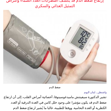
إرتفاع ضغط الدم قد يكشف اضطرابات الغدد الصماء وأمراض
التمثيل الغذائي والسكري
ضغط الدم
واشنطن ـ لبنان اليوم
تشير الدكتورة سيفينتش ماميدغوسينوفا، أخصائية أمراض القلب، إلى أن ارتفاع
ضغط الدم قد يكون مؤشرا على وجود خلل كامن في الغدة الدرقية أو الغدد
الكظرية أو الغدة النخامية. ووفقا للطبيبة، غالبا ما يُشير ارتفاع ضغط الدم