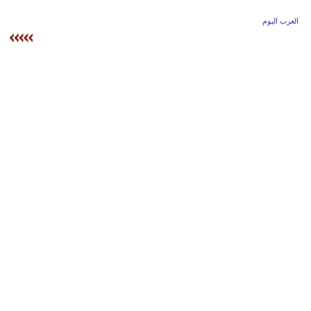
وسفر
العرب اليوم
ديكور
أخبار
إعلام
تعليم
مرأة
أزياء
إسلامية
علوم
وتكنولوجيا
بيئة