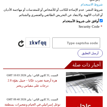
شروط الاستخدام
شروط النشر:
عدم الإساءة للكاتب أو للأشخاص أو للمقدسات أو مهاجمة الأديان
أو الذات الالهية. والابتعاد عن التحريض الطائفي والعنصري والشتائم.
اُوافق على شروط الأستخدام
Security Code
*
أرسل التعليق
أخبار ذات صلة
GMT 10:03 2026 السبت ,31 كانون الثاني / يناير
هزة أرضية تضرب عنّايا – جبيل بقوّة 2.8
درجات على مقياس ريختر
GMT 09:40 2026 السبت ,31 كانون الثاني / يناير
توغل إسرائيلي في الخيام وتفجيرات بمنطقة