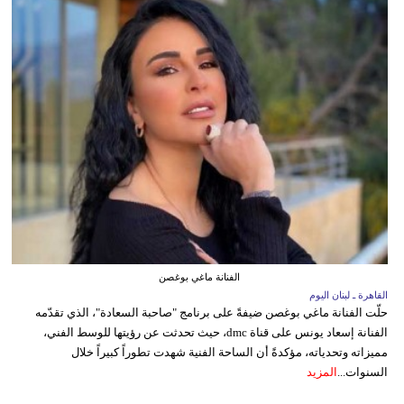
الفنانة ماغي بوغصن
القاهرة ـ لبنان اليوم
حلّت الفنانة ماغي بوغصن ضيفةً على برنامج "صاحبة السعادة"، الذي تقدّمه
الفنانة إسعاد يونس على قناة dmc، حيث تحدثت عن رؤيتها للوسط الفني،
مميزاته وتحدياته، مؤكدةً أن الساحة الفنية شهدت تطوراً كبيراً خلال
السنوات...
المزيد