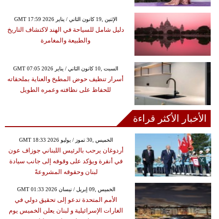
GMT 17:59 2026 الإثنين ,19 كانون الثاني / يناير
دليل شامل للسياحة في الهند لاكتشاف التاريخ
والطبيعة والمغامرة
GMT 07:05 2026 السبت ,10 كانون الثاني / يناير
أسرار تنظيف حوض المطبخ والعناية بملحقاته
للحفاظ على نظافته وعمره الطويل
الأخبار الأكثر قراءة
GMT 18:33 2026 الخميس ,30 تموز / يوليو
أردوغان يرحب بالرئيس اللبناني جوزاف عون
في أنقرة ويؤكد على وقوفه إلى جانب سيادة
لبنان وحقوقه المشروعةً
GMT 01:33 2026 الخميس ,09 إبريل / نيسان
الأمم المتحدة تدعو إلى تحقيق دولي في
الغارات الإسرائيلية و لبنان يعلن الخميس يوم