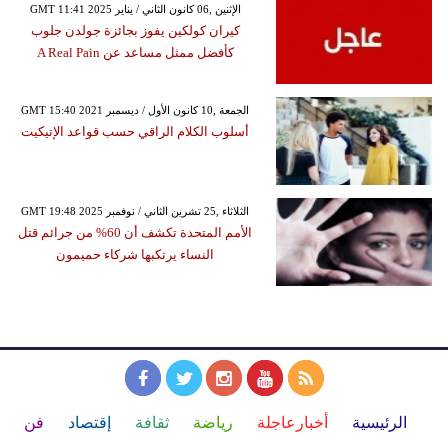
GMT 11:41 2025 الإثنين ,06 كانون الثاني / يناير
كيران كولكين يفوز بجائزة جولدن جلوب
كأفضل ممثل مساعد عن A Real Pain
GMT 15:40 2021 الجمعة ,10 كانون الأول / ديسمبر
أسلوب الكلام الراقي حسب قواعد الإتيكيت
GMT 19:48 2025 الثلاثاء ,25 تشرين الثاني / نوفمبر
الأمم المتحدة تكشف أن 60% من جرائم قتل
النساء يرتكبها شركاء حميمون
الرئيسية
أخبارعاجلة
رياضة
ثقافة
إقتصاد
فن