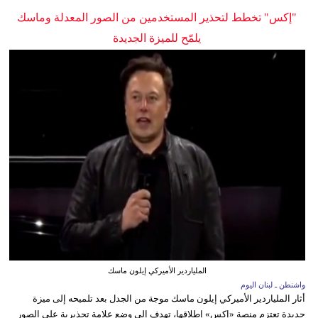
"إكس" تخطط لتحذير المستخدمين من الصور المعدلة وماسك
يلمّح للميزة الجديدة
الملياردير الأميركي إيلون ماسك
واشنطن ـ لبنان اليوم
أثار الملياردير الأميركي إيلون ماسك موجة من الجدل بعد تلميحه إلى ميزة
جديدة تعتزم منصة «إكس» إطلاقها، تهدف إلى وضع علامة تحذيرية على الصور