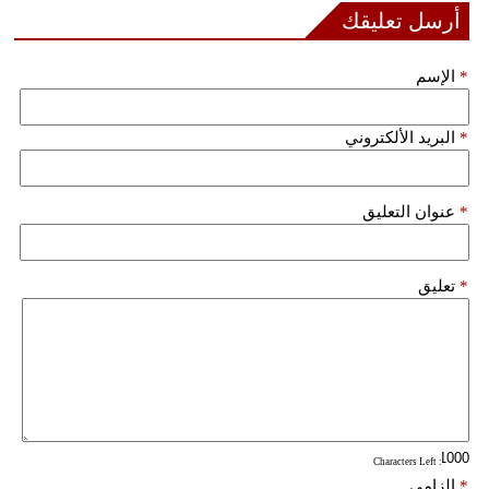
مدوَّنات
أرسل تعليقك
أبراج
*
الإسم
فيديو
*
البريد الألكتروني
سيارات
*
عنوان التعليق
*
تعليق
: Characters Left
*
إلزامي