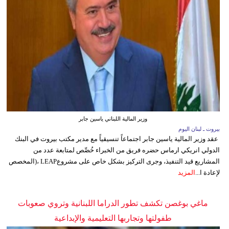
وزير المالية اللبناني ياسين جابر
بيروت ـ لبنان اليوم
عقد وزير المالية ياسين جابر اجتماعاً تنسيقياً مع مدير مكتب بيروت في البنك
الدولي انريكي ارماس حضره فريق من الخبراء خُصِّص لمتابعة عدد من
المشاريع قيد التنفيذ، وجرى التركيز بشكل خاص على مشروعLEAP ،(المخصص
لإعادة ا...
المزيد
ماغي بوغصن تكشف تطور الدراما اللبنانية وتروي صعوبات
طفولتها وتجاربها التعليمية والإبداعية