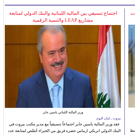
ات
اجتماع تنسيقي بين المالية اللبنانية والبنك الدولي لمتابعة
مشاريع LEAP والتنمية الرقمية
وزير المالية اللبناني ياسين جابر
بيروت ـ لبنان اليوم
عقد وزير المالية ياسين جابر اجتماعاً تنسيقياً مع مدير مكتب بيروت في
 للوسط
البنك الدولي انريكي ارماس حضره فريق من الخبراء خُصِّص لمتابعة عدد