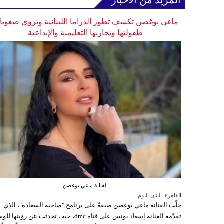
المزيد من الأخبار
ماغي بوغصن تكشف تطور الدراما اللبنانية وتروي صعوب
طفولتها وتجاربها التعليمية والإبداعية
الفنانة ماغي بوغصن
القاهرة ـ لبنان اليوم
حلّت الفنانة ماغي بوغصن ضيفةً على برنامج "صاحبة السعادة"، الذي
تقدّمه الفنانة إسعاد يونس على قناة dmc، حيث تحدثت عن رؤيتها