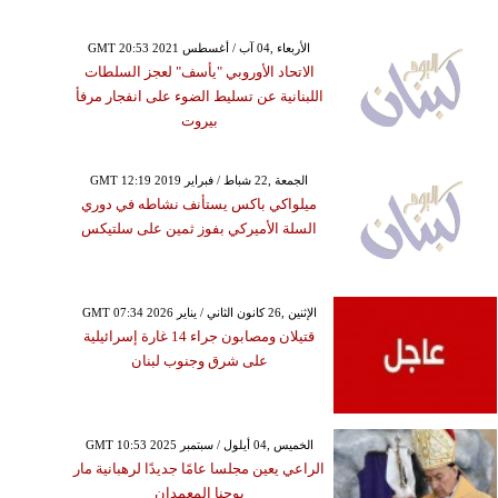
GMT 20:53 2021 الأربعاء ,04 آب / أغسطس
الاتحاد الأوروبي "يأسف" لعجز السلطات
اللبنانية عن تسليط الضوء على انفجار مرفأ
بيروت
GMT 12:19 2019 الجمعة ,22 شباط / فبراير
ميلواكي باكس يستأنف نشاطه في دوري
السلة الأميركي بفوز ثمين على سلتيكس
GMT 07:34 2026 الإثنين ,26 كانون الثاني / يناير
قتيلان ومصابون جراء 14 غارة إسرائيلية
على شرق وجنوب لبنان
GMT 10:53 2025 الخميس ,04 أيلول / سبتمبر
الراعي يعين مجلسا عامًا جديدًا لرهبانية مار
يوحنا المعمدان