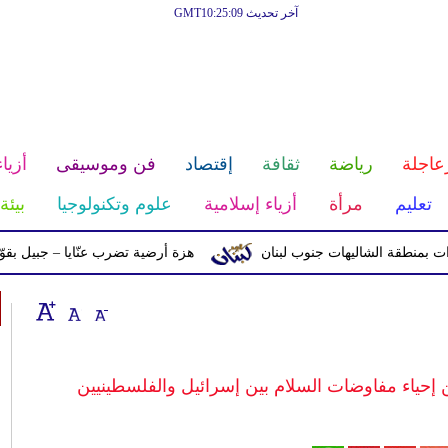
آخر تحديث GMT10:25:09
عاجلة
رياضة
ثقافة
إقتصاد
فن وموسيقى
أزياء
تعليم
مرأة
أزياء إسلامية
علوم وتكنولوجيا
بيئة
ة الشاليهات جنوب لبنان
هزة أرضية تضرب عنّايا – جبيل بقوّة 2.8 درجات على مقياس ريختر
 إحياء مفاوضات السلام بين إسرائيل والفلسطينيين