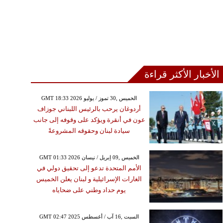
الأخبار الأكثر قراءة
GMT 18:33 2026 الخميس ,30 تموز / يوليو
أردوغان يرحب بالرئيس اللبناني جوزاف
عون في أنقرة ويؤكد على وقوفه إلى جانب
سيادة لبنان وحقوقه المشروعةً
GMT 01:33 2026 الخميس ,09 إبريل / نيسان
الأمم المتحدة تدعو إلى تحقيق دولي في
الغارات الإسرائيلية و لبنان يعلن الخميس
يوم حداد وطني على ضحاياه
GMT 02:47 2025 السبت ,16 آب / أغسطس