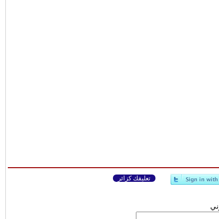
تعليقك كزائر
وني