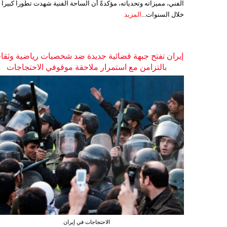
الفني، مميزاته وتحدياته، مؤكدةً أن الساحة الفنية شهدت تطوراً كبيراً
خلال السنوات...
المزيد
إيران تفتح جبهة قضائية جديدة ضد شخصيات رياضية وثقاف
بالتزامن مع استمرار ملاحقة موقوفي الاحتجاجات
الاحتجاجات في إيران