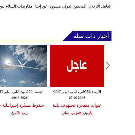
العاهل الأردني: المجتمع الدولي مسؤول عن إحياء مفاوضات السلام بين
أخبار ذات صلة
الثلاثاء ,27 كانون الثاني / يناير GMT
الأربعاء ,28 كانون الثاني / يناير GMT
الجمعة ,30 كانون
10:13 2026
07:19 2026
18:47
دة تضرب لبنان
عبوات متفجرة تستهدف بلدة
سقوط مسيّرة إسرائيلية 
2 درجات على مقياس
يارون جنوبي لبنان
رب ثلاثين
تر