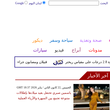
البحث
لبنان اليوم
Google
صحة وتغذية
سياحة وسفر
ديكور
مدونات
أبراج
فيديو
سيارات
قتيلان ومصابون جراء 14 غارة إسرائيلية على شرق وجنوب لبنان
آخر الأخبار
GMT 18:37 2026 الخميس ,22 كانون الثاني / يناير
ياسمين صبري تحتفل بعيد ميلادها بإطلالات
متنوعة تجمع بين السهرة والأزياء العملية