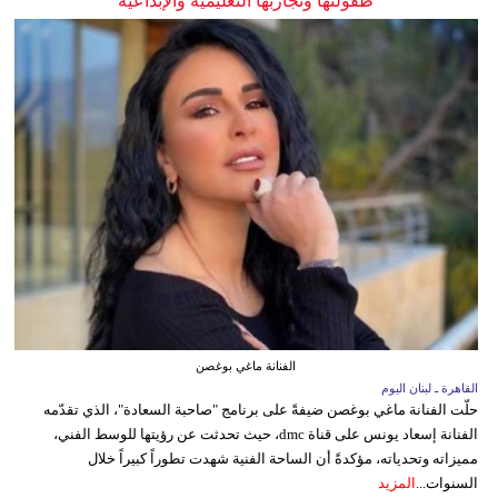
طفولتها وتجاربها التعليمية والإبداعية
الفنانة ماغي بوغصن
القاهرة ـ لبنان اليوم
حلّت الفنانة ماغي بوغصن ضيفةً على برنامج "صاحبة السعادة"، الذي تقدّمه
الفنانة إسعاد يونس على قناة dmc، حيث تحدثت عن رؤيتها للوسط الفني،
مميزاته وتحدياته، مؤكدةً أن الساحة الفنية شهدت تطوراً كبيراً خلال
السنوات...
المزيد