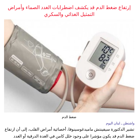
إرتفاع ضغط الدم قد يكشف اضطرابات الغدد الصماء وأمراض
التمثيل الغذائي والسكري
ضغط الدم
واشنطن ـ لبنان اليوم
تشير الدكتورة سيفينتش ماميدغوسينوفا، أخصائية أمراض القلب، إلى أن ارتفاع
ضغط الدم قد يكون مؤشرا على وجود خلل كامن في الغدة الدرقية أو الغدد