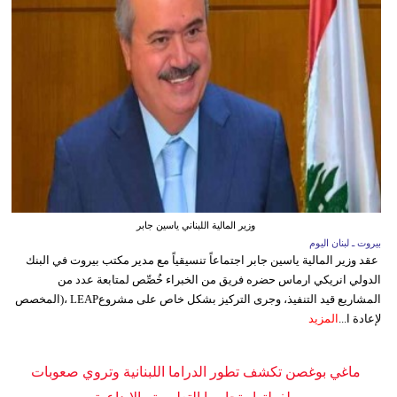
وزير المالية اللبناني ياسين جابر
بيروت ـ لبنان اليوم
عقد وزير المالية ياسين جابر اجتماعاً تنسيقياً مع مدير مكتب بيروت في البنك
الدولي انريكي ارماس حضره فريق من الخبراء خُصِّص لمتابعة عدد من
المشاريع قيد التنفيذ، وجرى التركيز بشكل خاص على مشروعLEAP ،(المخصص
لإعادة ا...
المزيد
ماغي بوغصن تكشف تطور الدراما اللبنانية وتروي صعوبات