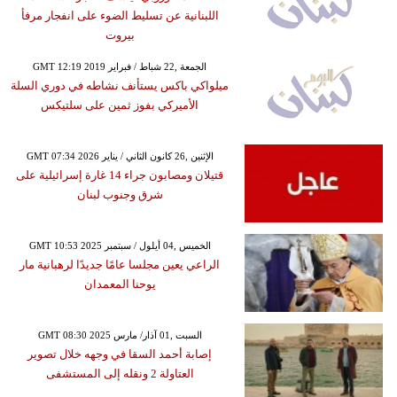
اللبنانية عن تسليط الضوء على انفجار مرفأ
بيروت
GMT 12:19 2019 الجمعة ,22 شباط / فبراير
ميلواكي باكس يستأنف نشاطه في دوري السلة
الأميركي بفوز ثمين على سلتيكس
GMT 07:34 2026 الإثنين ,26 كانون الثاني / يناير
قتيلان ومصابون جراء 14 غارة إسرائيلية على
شرق وجنوب لبنان
GMT 10:53 2025 الخميس ,04 أيلول / سبتمبر
الراعي يعين مجلسا عامًا جديدًا لرهبانية مار
يوحنا المعمدان
GMT 08:30 2025 السبت ,01 آذار/ مارس
إصابة أحمد السقا في وجهه خلال تصوير
العتاولة 2 ونقله إلى المستشفى