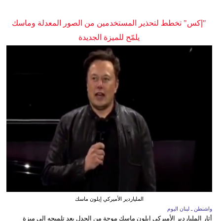
"إكس" تخطط لتحذير المستخدمين من الصور المعدلة وماسك
يلمّح للميزة الجديدة
الملياردير الأميركي إيلون ماسك
واشنطن ـ لبنان اليوم
أثار الملياردير الأميركي إيلون ماسك موجة من الجدل بعد تلميحه إلى ميزة