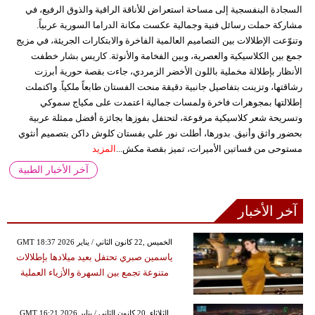
السجادة البنفسجية إلى مساحة استعراض للأناقة الراقية والذوق الرفيع، في
مشاركة حملت رسائل فنية وجمالية عكست مكانة الدراما السورية عربياً.
وتنوّعت الإطلالات بين التصاميم العالمية الفاخرة والابتكارات الجريئة، في مزيج
جمع بين الكلاسيكية والعصرية، وبين الفخامة والأنوثة. كاريس بشار خطفت
الأنظار بإطلالة مخملية باللون الأخضر الزمردي، جاءت بقصة حورية أبرزت
رشاقتها، وتزينت بتفاصيل جانبية دقيقة منحت الفستان طابعاً ملكياً. واكتملت
إطلالتها بمجوهرات فاخرة ولمسات جمالية اعتمدت على مكياج سموكي
وتسريحة شعر كلاسيكية مرفوعة، لتحتفل بفوزها بجائزة أفضل ممثلة عربية
بحضور واثق وأنيق. بدورها، أطلت نور علي بفستان كلوش داكن بتصميم أنثوي
مستوحى من فساتين الأميرات، تميز بقصة مكش...
المزيد
آخر الأخبار الطبية
آخر الأخبار
GMT 18:37 2026 الخميس ,22 كانون الثاني / يناير
ياسمين صبري تحتفل بعيد ميلادها بإطلالات
متنوعة تجمع بين السهرة والأزياء العملية
GMT 16:21 2026 الثلاثاء ,20 كانون الثاني / يناير