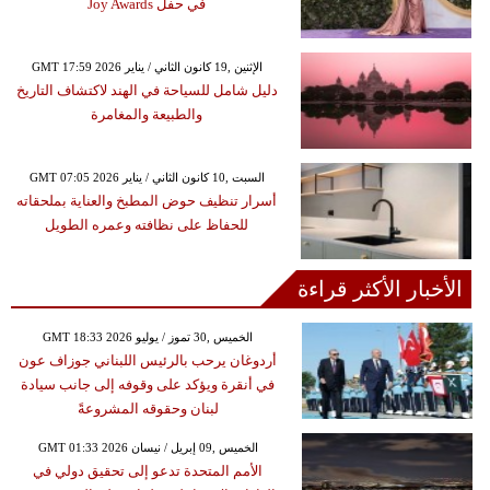
في حفل Joy Awards
GMT 17:59 2026 الإثنين ,19 كانون الثاني / يناير
دليل شامل للسياحة في الهند لاكتشاف التاريخ
والطبيعة والمغامرة
GMT 07:05 2026 السبت ,10 كانون الثاني / يناير
أسرار تنظيف حوض المطبخ والعناية بملحقاته
للحفاظ على نظافته وعمره الطويل
الأخبار الأكثر قراءة
GMT 18:33 2026 الخميس ,30 تموز / يوليو
أردوغان يرحب بالرئيس اللبناني جوزاف عون
في أنقرة ويؤكد على وقوفه إلى جانب سيادة
لبنان وحقوقه المشروعةً
GMT 01:33 2026 الخميس ,09 إبريل / نيسان
الأمم المتحدة تدعو إلى تحقيق دولي في