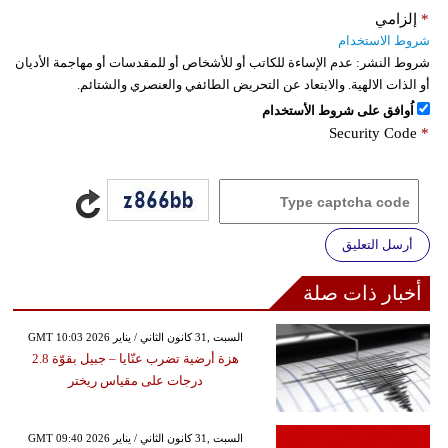
*
إلزامي
شروط الاستخدام
شروط النشر:
عدم الإساءة للكاتب أو للأشخاص أو للمقدسات أو مهاجمة الأديان
أو الذات الالهية. والابتعاد عن التحريض الطائفي والعنصري والشتائم.
اُوافق على شروط الأستخدام
Security Code
*
أرسل التعليق
أخبار ذات صلة
GMT 10:03 2026 السبت ,31 كانون الثاني / يناير
هزة أرضية تضرب عنّايا – جبيل بقوّة 2.8
درجات على مقياس ريختر
GMT 09:40 2026 السبت ,31 كانون الثاني / يناير