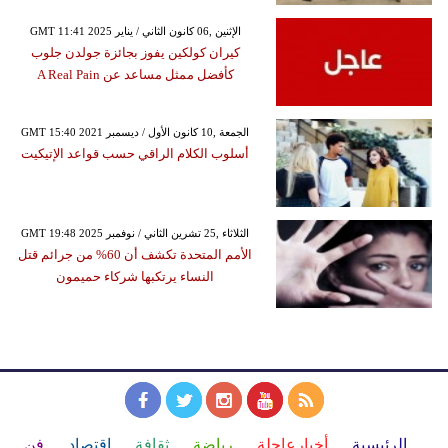
GMT 11:41 2025 الإثنين ,06 كانون الثاني / يناير
كيران كولكين يفوز بجائزة جولدن جلوب
كأفضل ممثل مساعد عن A Real Pain
GMT 15:40 2021 الجمعة ,10 كانون الأول / ديسمبر
أسلوب الكلام الراقي حسب قواعد الإتيكيت
GMT 19:48 2025 الثلاثاء ,25 تشرين الثاني / نوفمبر
الأمم المتحدة تكشف أن 60% من جرائم قتل
النساء يرتكبها شركاء حميمون
الرئيسية
أخبارعاجلة
رياضة
ثقافة
إقتصاد
فن