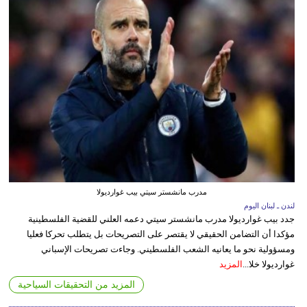
مدرب مانشستر سيتي بيب غوارديولا
لندن ـ لبنان اليوم
جدد بيب غوارديولا مدرب مانشستر سيتي دعمه العلني للقضية الفلسطينية
مؤكدا أن التضامن الحقيقي لا يقتصر على التصريحات بل يتطلب تحركا فعليا
ومسؤولية نحو ما يعانيه الشعب الفلسطيني. وجاءت تصريحات الإسباني
غوارديولا خلا...
المزيد
المزيد من التحقيقات السياحية