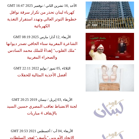
GMT 16:47 2025 الأحد ,16 تشرين الثاني / نوفمبر
كهرباء لبنان تحذر من تكرار سرقة نواقل
خطوط التوتر العالي وتهدد استقرار التغذية
الكهربائية
GMT 08:19 2025 الأربعاء ,12 آذار/ مارس
الشاعرة المغربية سناء الحافي تصدر ديوانها
"ملك القلوب" إهداءً للملك محمد السادس
والصحراء المغربية
GMT 22:11 2022 الثلاثاء ,05 تموز / يوليو
أفضل الأحذية المثالية للحفلات
GMT 20:25 2019 الأربعاء ,03 إبريل / نيسان
لجنة الانضباط تعاقب المصري حسين السيد
بالإيقاف 4 مباريات
GMT 20:53 2021 الأربعاء ,04 آب / أغسطس
الاتحاد الأوروبي "يأسف" لعجز السلطات