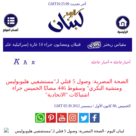
آخر تحديث GMT10:25:09
الرئيسية
أخبارعاجلة
رياضة
قتيلان ومصابون جراء 14 غارة إسرائيلية على شرق وجنوب لبنان
ثقافة
إقتصاد
أخبارعاجلة
»
أخبار عاجلة
فن
الصحة المصرية: وصول 5 قتلي لـ"مستشفيي هليوبوليس
وموسيقى
ومنشية البكري" وسقوط 446 مصابًا الخميس جراء
اشتباكات "الاتحادية"
أزياء
05:30 2012 الخميس ,06 كانون الأول / ديسمبر
GMT
صحة
وتغذية
سياحة