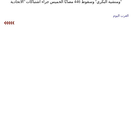
وسفر
ديكور
العرب اليوم
أخبار
إعلام
تعليم
مرأة
أزياء
إسلامية
علوم
وتكنولوجيا
بيئة