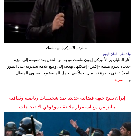
الملياردير الأميركي إيلون ماسك
واشنطن ـ لبنان اليوم
أثار الملياردير الأميركي إيلون ماسك موجة من الجدل بعد تلميحه إلى ميزة
جديدة تعتزم منصة «إكس» إطلاقها، تهدف إلى وضع علامة تحذيرية على الصور
المعدّلة، في خطوة قد تمثل تحولاً في تعامل المنصة مع المحتوى المضلل
وا...
المزيد
إيران تفتح جبهة قضائية جديدة ضد شخصيات رياضية وثقافية
بالتزامن مع استمرار ملاحقة موقوفي الاحتجاجات