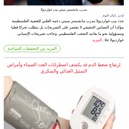
مدرب مانشستر سيتي بيب غوارديولا
لندن ـ لبنان اليوم
جدد بيب غوارديولا مدرب مانشستر سيتي دعمه العلني للقضية الفلسطينية
مؤكدا أن التضامن الحقيقي لا يقتصر على التصريحات بل يتطلب تحركا فعليا
ومسؤولية نحو ما يعانيه الشعب الفلسطيني. وجاءت تصريحات الإسباني
غوارديولا خلا...
المزيد
المزيد من التحقيقات السياحية
إرتفاع ضغط الدم قد يكشف اضطرابات الغدد الصماء وأمراض
التمثيل الغذائي والسكري