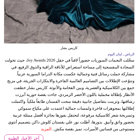
كاريس بشار
الرياض ـ لبنان اليوم
سجّلت النجمات السوريات حضوراً لافتاً في حفل Joy Awards 2026، حيث تحولت
السجادة البنفسجية إلى مساحة استعراض للأناقة الراقية والذوق الرفيع، في
مشاركة حملت رسائل فنية وجمالية عكست مكانة الدراما السورية عربياً.
وتنوّعت الإطلالات بين التصاميم العالمية الفاخرة والابتكارات الجريئة، في مزيج
جمع بين الكلاسيكية والعصرية، وبين الفخامة والأنوثة. كاريس بشار خطفت
الأنظار بإطلالة مخملية باللون الأخضر الزمردي، جاءت بقصة حورية أبرزت
رشاقتها، وتزينت بتفاصيل جانبية دقيقة منحت الفستان طابعاً ملكياً. واكتملت
إطلالتها بمجوهرات فاخرة ولمسات جمالية اعتمدت على مكياج سموكي
وتسريحة شعر كلاسيكية مرفوعة، لتحتفل بفوزها بجائزة أفضل ممثلة عربية
بحضور واثق وأنيق. بدورها، أطلت نور علي بفستان كلوش داكن بتصميم أنثوي
مستوحى من فساتين الأميرات، تميز بقصة مكش...
المزيد
آخر الأخبار الطبية