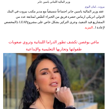
وزير المالية اللبناني ياسين جابر
بيروت ـ لبنان اليوم
عقد وزير المالية ياسين جابر اجتماعاً تنسيقياً مع مدير مكتب بيروت في البنك
الدولي انريكي ارماس حضره فريق من الخبراء خُصِّص لمتابعة عدد من
المشاريع قيد التنفيذ، وجرى التركيز بشكل خاص على مشروعLEAP ،(المخصص
لإعادة ا...
المزيد
ماغي بوغصن تكشف تطور الدراما اللبنانية وتروي صعوبات
طفولتها وتجاربها التعليمية والإبداعية