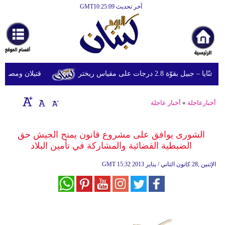
آخر تحديث GMT10:25:09
الرئيسية
أخبارعاجلة
رياضة
قوّة 2.8 درجات على مقياس ريختر
قتيلان ومصابون جراء 14 غارة إسرائيلية على شرق و
ثقافة
إقتصاد
أخبارعاجلة
»
أخبار عاجلة
فن
الشورى يوافق على مشروع قانون يمنح الجيش حق
وموسيقى
الضبطية القضائية والمشاركة في تأمين البلاد
أزياء
15:32 2013 الإثنين ,28 كانون الثاني / يناير
GMT
صحة
وتغذية
سياحة