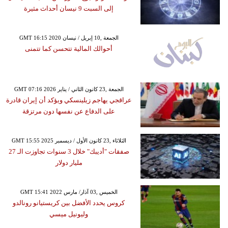
إلى السبت 9 نيسان أحداث مثيرة
GMT 16:15 2020 الجمعة ,10 إبريل / نيسان
أحوالك المالية تتحسن كما تتمنى
GMT 07:16 2026 الجمعة ,23 كانون الثاني / يناير
عراقجي يهاجم زيلينسكي ويؤكد أن إيران قادرة
على الدفاع عن نفسها دون مرتزقة
GMT 15:55 2025 الثلاثاء ,23 كانون الأول / ديسمبر
صفقات "أديبك" خلال 3 سنوات تجاوزت الـ 27
مليار دولار
GMT 15:41 2022 الخميس ,03 آذار/ مارس
كروس يحدد الأفضل بين كريستيانو رونالدو
وليونيل ميسي