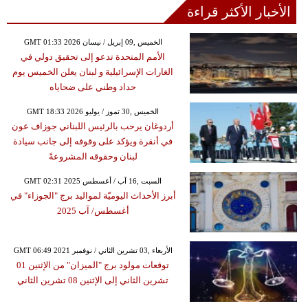
الأخبار الأكثر قراءة
GMT 01:33 2026 الخميس ,09 إبريل / نيسان
الأمم المتحدة تدعو إلى تحقيق دولي في
الغارات الإسرائيلية و لبنان يعلن الخميس يوم
حداد وطني على ضحاياه
GMT 18:33 2026 الخميس ,30 تموز / يوليو
أردوغان يرحب بالرئيس اللبناني جوزاف عون
في أنقرة ويؤكد على وقوفه إلى جانب سيادة
لبنان وحقوقه المشروعةً
GMT 02:31 2025 السبت ,16 آب / أغسطس
أبرز الأحداث اليوميّة لمواليد برج "الجوزاء" في
أغسطس/ آب 2025
GMT 06:49 2021 الأربعاء ,03 تشرين الثاني / نوفمبر
توقعات مولود برج "الميزان" من الإثنين 01
تشرين الثاني إلى الإثنين 08 تشرين الثاني