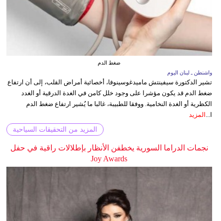
ضغط الدم
واشنطن ـ لبنان اليوم
تشير الدكتورة سيفينتش ماميدغوسينوفا، أخصائية أمراض القلب، إلى أن ارتفاع
ضغط الدم قد يكون مؤشرا على وجود خلل كامن في الغدة الدرقية أو الغدد
الكظرية أو الغدة النخامية. ووفقا للطبيبة، غالبا ما يُشير ارتفاع ضغط الدم
ا...
المزيد
المزيد من التحقيقات السياحية
نجمات الدراما السورية يخطفن الأنظار بإطلالات راقية في حفل
Joy Awards