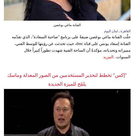
الفنانة ماغي بوغصن
القاهرة ـ لبنان اليوم
حلّت الفنانة ماغي بوغصن ضيفةً على برنامج "صاحبة السعادة"، الذي تقدّمه
الفنانة إسعاد يونس على قناة dmc، حيث تحدثت عن رؤيتها للوسط الفني،
مميزاته وتحدياته، مؤكدةً أن الساحة الفنية شهدت تطوراً كبيراً خلال
السنوات...
المزيد
"إكس" تخطط لتحذير المستخدمين من الصور المعدلة وماسك
يلمّح للميزة الجديدة