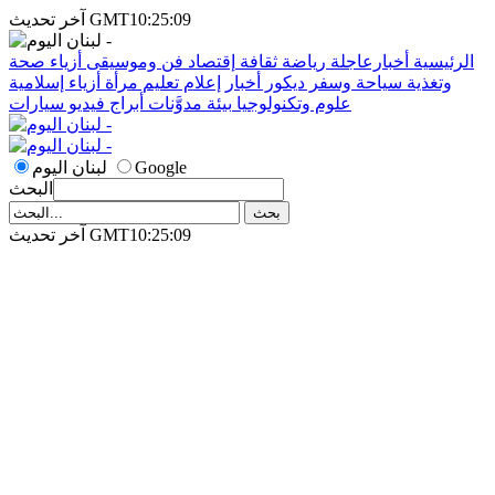
آخر تحديث GMT10:25:09
الرئيسية
أخبارعاجلة
رياضة
ثقافة
إقتصاد
فن وموسيقى
أزياء
صحة
وتغذية
سياحة وسفر
ديكور
أخبار
إعلام
تعليم
مرأة
أزياء إسلامية
علوم وتكنولوجيا
بيئة
مدوَّنات
أبراج
فيديو
سيارات
Google
لبنان اليوم
البحث
آخر تحديث GMT10:25:09