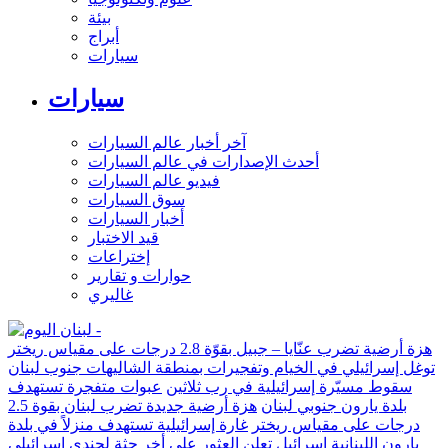
بيئة
أبراج
سيارات
سيارات
آخر أخبار عالم السيارات
أحدث الإصدارات في عالم السيارات
فيديو عالم السيارات
سوق السيارات
أخبار السيارات
قيد الاختبار
إختراعات
حوارات و تقارير
غاليري
هزة أرضية تضرب عنّايا – جبيل بقوّة 2.8 درجات على مقياس ريختر
توغل إسرائيلي في الخيام وتفجيرات بمنطقة الشاليهات جنوب لبنان
سقوط مسيّرة إسرائيلية في رب ثلاثين
عبوات متفجرة تستهدف
بلدة يارون جنوبي لبنان
هزة أرضية جديدة تضرب لبنان بقوة 2.5
درجات على مقياس ريختر
غارة إسرائيلية تستهدف منزلاً في بلدة
يارون اللبنانية
إسرائيل تعلن العثور على أخر جثة لجندي إسرائيلي