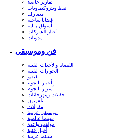
تقارير خاصة
نفط وبتروكيماويات
مصارف
قضايا ساخنة
أسواق مالية
أخبار الشركات
مدونات
فن وموسيقى
القضايا والأحداث الفنية
الحوارات الفنية
فيديو
أخبار النجوم
أسرار النجوم
حفلات ومهرجانات
تلفزيون
مقابلات
موسيقى عربية
سينما عالمية
مواهب واعدة
أخبار فنية
سينما عربية