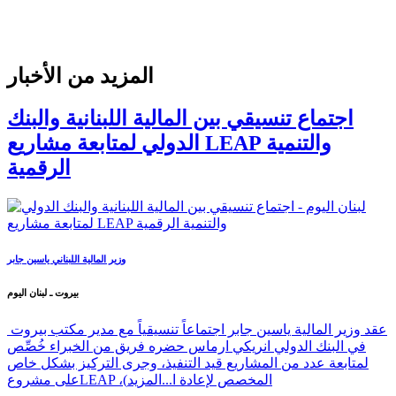
المزيد من الأخبار
اجتماع تنسيقي بين المالية اللبنانية والبنك
الدولي لمتابعة مشاريع LEAP والتنمية
الرقمية
وزير المالية اللبناني ياسين جابر
بيروت ـ لبنان اليوم
عقد وزير المالية ياسين جابر اجتماعاً تنسيقياً مع مدير مكتب بيروت
في البنك الدولي انريكي ارماس حضره فريق من الخبراء خُصِّص
لمتابعة عدد من المشاريع قيد التنفيذ، وجرى التركيز بشكل خاص
على مشروعLEAP ،(المخصص لإعادة ا...
المزيد