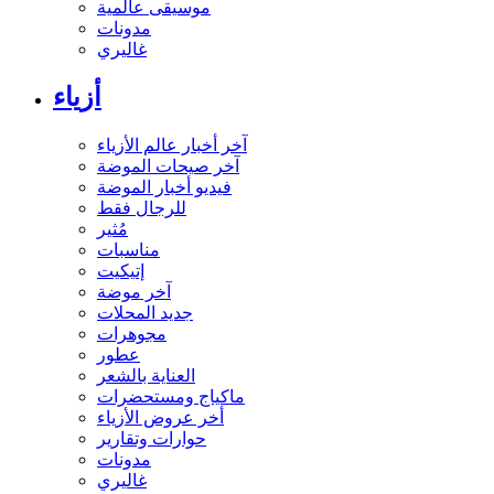
موسيقى عالمية
مدونات
غاليري
أزياء
آخر أخبار عالم الأزياء
آخر صيحات الموضة
فيديو أخبار الموضة
للرجال فقط
مُثير
مناسبات
إتيكيت
آخر موضة
جديد المحلات
مجوهرات
عطور
العناية بالشعر
ماكياج ومستحضرات
أخر عروض الأزياء
حوارات وتقارير
مدونات
غاليري