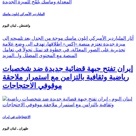
الملياردير الأميركي إيلون ماسك
واشنطن ـ لبنان اليوم
أثار الملياردير الأميركي إيلون ماسك موجة من الجدل بعد تلميحه إلى
ميزة جديدة تعتزم منصة «إكس» إطلاقها، تهدف إلى وضع علامة
تحذيرية على الصور المعدّلة، في خطوة قد تمثل تحولاً في تعامل
المنصة مع المحتوى المضلل وا...
المزيد
إيران تفتح جبهة قضائية جديدة ضد شخصيات
رياضية وثقافية بالتزامن مع استمرار ملاحقة
موقوفي الاحتجاجات
الاحتجاجات في إيران
طهران ـ لبنان اليوم