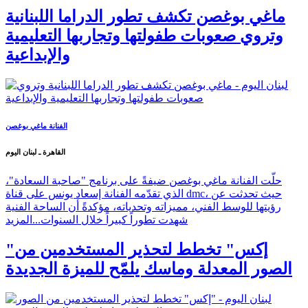
ماغي بوغصن تكشف تطور الدراما اللبنانية
وتروي صعوبات طفولتها وتجاربها التعليمية
والإبداعية
الفنانة ماغي بوغصن
القاهرة ـ لبنان اليوم
حلّت الفنانة ماغي بوغصن ضيفةً على برنامج "صاحبة السعادة"،
الذي تقدّمه الفنانة إسعاد يونس على قناة dmc، حيث تحدثت عن
رؤيتها للوسط الفني، مميزاته وتحدياته، مؤكدةً أن الساحة الفنية
شهدت تطوراً كبيراً خلال السنوات...
المزيد
"إكس" تخطط لتحذير المستخدمين من
الصور المعدلة وماسك يلمّح للميزة الجديدة