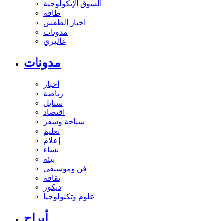
السوق الإيكولوجية
طاقة
اخبار الطقس
مدونات
غاليري
مدونات
أخبار
رياضة
ستايل
اقتصاد
سياحة وسفر
تعليم
إعلام
نساء
بيئة
فن وموسيقى
ثقافة
ديكور
علوم وتكنولوجيا
أبراج