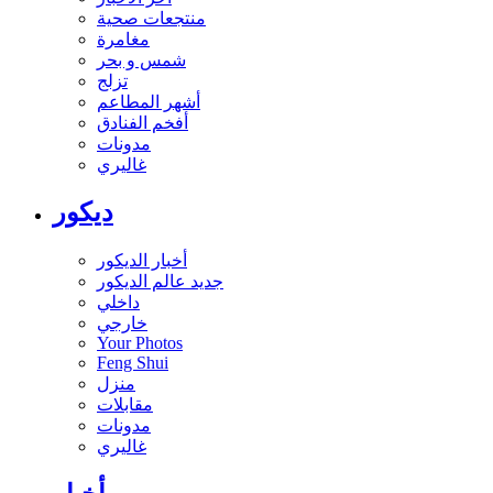
منتجعات صحية
مغامرة
شمس و بحر
تزلج
أشهر المطاعم
أفخم الفنادق
مدونات
غاليري
ديكور
أخبار الديكور
جديد عالم الديكور
داخلي
خارجي
Your Photos
Feng Shui
منزل
مقابلات
مدونات
غاليري