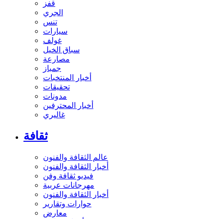
قفز
الجري
تنس
سيارات
غولف
سباق الخيل
مصارعة
جمباز
أخبار المنتخبات
تحقيقات
مدونات
أخبار المحترفين
غاليري
ثقافة
عالم الثقافة والفنون
أخبار الثقافة والفنون
فيديو ثقافة وفن
مهرجانات عربية
أخبار الثقافة والفنون
حوارات وتقارير
معارض