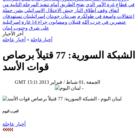
في قطاع غزة الأمر الذي يفتح الطريق أمام تنفيذ المرحلة الثانية من
اتفاق وقف إطلاق النار
جيش الاحتلال الإسرائيلي يشن حملة
اعتقالات واسعة في طولكرم
ضربتان جويتان إسرائيليتان تستهدفان
عنصرين في حزب الله
قتيلان ومصابون جراء 14 غارة إسرائيلية
على شرق وجنوب لبنان
أخر الأخبار
أخبارعاجلة
»
أخبار عاجلة
الشبكة السورية: 77 قتيلاً برصاص
قوات الأسد
15:11 2013 الجمعة ,01 شباط / فبراير
GMT
العرب اليوم
أخبار عاجلة