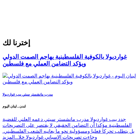
إخترنا لك
غوارديولا بالكوفية الفلسطينية يهاجم الصمت الدولي
ويؤكد التضامن العملي مع فلسطين
مدرب مانشستر سيتي بيب غوارديولا
لندن ـ لبنان اليوم
جدد بيب غوارديولا مدرب مانشستر سيتي دعمه العلني للقضية
الفلسطينية مؤكدا أن التضامن الحقيقي لا يقتصر على التصريحات
بل يتطلب تحركا فعليا ومسؤولية نحو ما يعانيه الشعب الفلسطيني.
وجاءت تصريحات الإسباني غوارديولا خلا...
المزيد