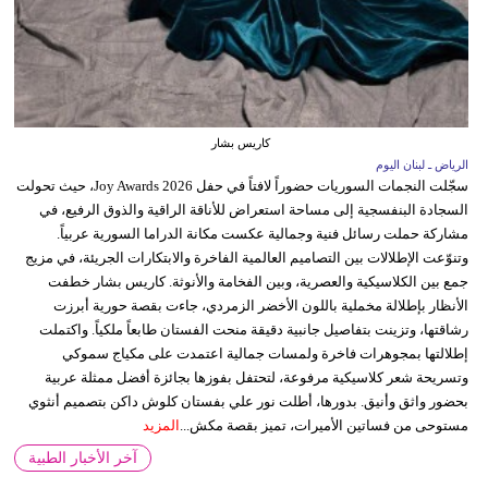
كاريس بشار
الرياض ـ لبنان اليوم
سجّلت النجمات السوريات حضوراً لافتاً في حفل Joy Awards 2026، حيث تحولت
السجادة البنفسجية إلى مساحة استعراض للأناقة الراقية والذوق الرفيع، في
مشاركة حملت رسائل فنية وجمالية عكست مكانة الدراما السورية عربياً.
وتنوّعت الإطلالات بين التصاميم العالمية الفاخرة والابتكارات الجريئة، في مزيج
جمع بين الكلاسيكية والعصرية، وبين الفخامة والأنوثة. كاريس بشار خطفت
الأنظار بإطلالة مخملية باللون الأخضر الزمردي، جاءت بقصة حورية أبرزت
رشاقتها، وتزينت بتفاصيل جانبية دقيقة منحت الفستان طابعاً ملكياً. واكتملت
إطلالتها بمجوهرات فاخرة ولمسات جمالية اعتمدت على مكياج سموكي
وتسريحة شعر كلاسيكية مرفوعة، لتحتفل بفوزها بجائزة أفضل ممثلة عربية
بحضور واثق وأنيق. بدورها، أطلت نور علي بفستان كلوش داكن بتصميم أنثوي
مستوحى من فساتين الأميرات، تميز بقصة مكش...
المزيد
آخر الأخبار الطبية