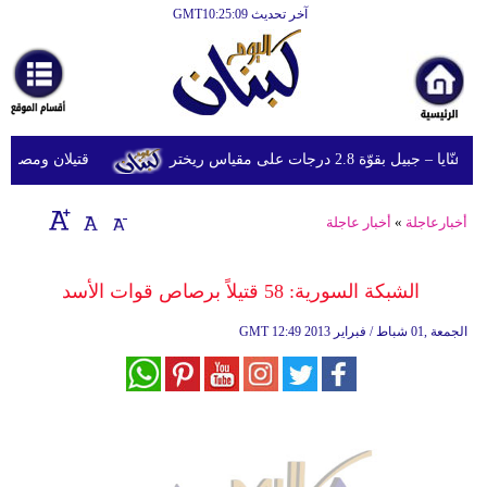
آخر تحديث GMT10:25:09
الرئيسية
أخبارعاجلة
رياضة
قوّة 2.8 درجات على مقياس ريختر
قتيلان ومصابون جراء 14 غارة إسرائيلية على شرق 
ثقافة
إقتصاد
أخبارعاجلة
»
أخبار عاجلة
فن
الشبكة السورية: 58 قتيلاً برصاص قوات الأسد
وموسيقى
12:49 2013 الجمعة ,01 شباط / فبراير
GMT
أزياء
صحة
وتغذية
سياحة