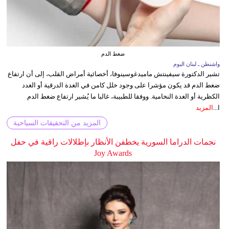
ضغط الدم
واشنطن ـ لبنان اليوم
تشير الدكتورة سيفينتش ماميدغوسينوفا، أخصائية أمراض القلب، إلى أن ارتفاع
ضغط الدم قد يكون مؤشرا على وجود خلل كامن في الغدة الدرقية أو الغدد
الكظرية أو الغدة النخامية. ووفقا للطبيبة، غالبا ما يُشير ارتفاع ضغط الدم
ا...
المزيد
المزيد من التحقيقات السياحية
نجمات الدراما السورية يخطفن الأنظار بإطلالات راقية في حفل
Joy Awards