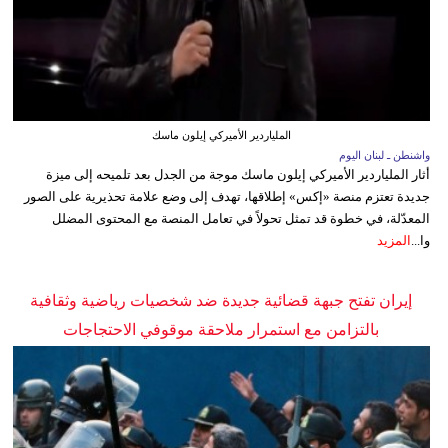
الملياردير الأميركي إيلون ماسك
واشنطن ـ لبنان اليوم
أثار الملياردير الأميركي إيلون ماسك موجة من الجدل بعد تلميحه إلى ميزة
جديدة تعتزم منصة «إكس» إطلاقها، تهدف إلى وضع علامة تحذيرية على الصور
المعدّلة، في خطوة قد تمثل تحولاً في تعامل المنصة مع المحتوى المضلل
وا...
المزيد
إيران تفتح جبهة قضائية جديدة ضد شخصيات رياضية وثقافية
بالتزامن مع استمرار ملاحقة موقوفي الاحتجاجات