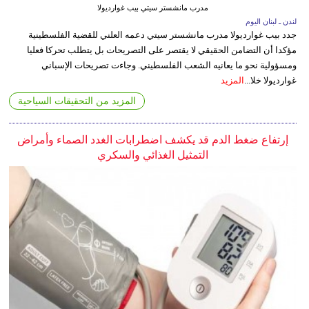
مدرب مانشستر سيتي بيب غوارديولا
لندن ـ لبنان اليوم
جدد بيب غوارديولا مدرب مانشستر سيتي دعمه العلني للقضية الفلسطينية
مؤكدا أن التضامن الحقيقي لا يقتصر على التصريحات بل يتطلب تحركا فعليا
ومسؤولية نحو ما يعانيه الشعب الفلسطيني. وجاءت تصريحات الإسباني
غوارديولا خلا...
المزيد
المزيد من التحقيقات السياحية
إرتفاع ضغط الدم قد يكشف اضطرابات الغدد الصماء وأمراض
التمثيل الغذائي والسكري