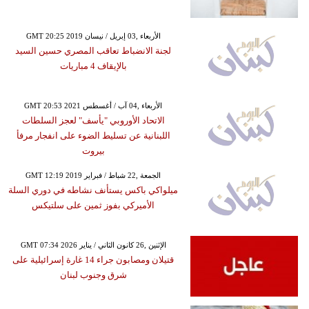
GMT 20:25 2019 الأربعاء ,03 إبريل / نيسان
لجنة الانضباط تعاقب المصري حسين السيد
بالإيقاف 4 مباريات
GMT 20:53 2021 الأربعاء ,04 آب / أغسطس
الاتحاد الأوروبي "يأسف" لعجز السلطات
اللبنانية عن تسليط الضوء على انفجار مرفأ
بيروت
GMT 12:19 2019 الجمعة ,22 شباط / فبراير
ميلواكي باكس يستأنف نشاطه في دوري السلة
الأميركي بفوز ثمين على سلتيكس
GMT 07:34 2026 الإثنين ,26 كانون الثاني / يناير
قتيلان ومصابون جراء 14 غارة إسرائيلية على
شرق وجنوب لبنان