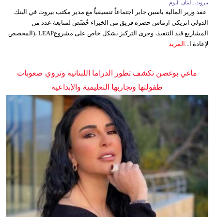
بيروت ـ لبنان اليوم
عقد وزير المالية ياسين جابر اجتماعاً تنسيقياً مع مدير مكتب بيروت في البنك
الدولي انريكي ارماس حضره فريق من الخبراء خُصِّص لمتابعة عدد من
المشاريع قيد التنفيذ، وجرى التركيز بشكل خاص على مشروعLEAP ،(المخصص
لإعادة ا...
المزيد
ماغي بوغصن تكشف تطور الدراما اللبنانية وتروي صعوبات
طفولتها وتجاربها التعليمية والإبداعية