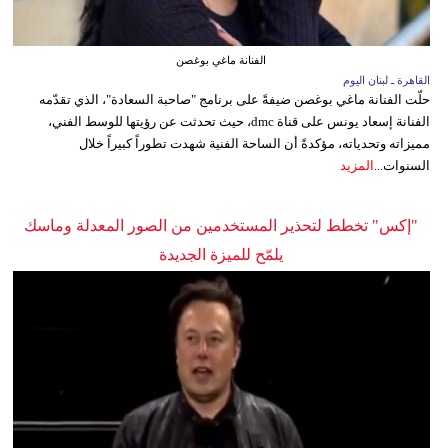
الفنانة ماغي بوغصن
القاهرة ـ لبنان اليوم
حلّت الفنانة ماغي بوغصن ضيفةً على برنامج "صاحبة السعادة"، الذي تقدّمه
الفنانة إسعاد يونس على قناة dmc، حيث تحدثت عن رؤيتها للوسط الفني،
مميزاته وتحدياته، مؤكدةً أن الساحة الفنية شهدت تطوراً كبيراً خلال
السنوات...
المزيد
"إكس" تخطط لتحذير المستخدمين من الصور المعدلة وماسك
يلمّح للميزة الجديدة