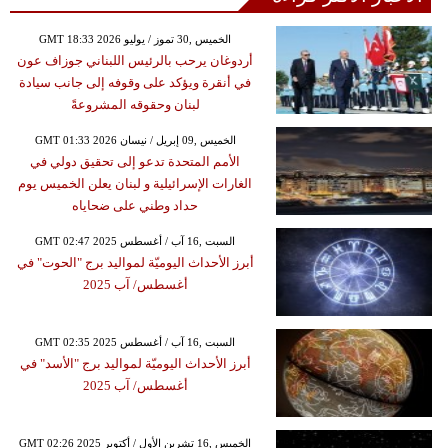
GMT 18:33 2026 الخميس ,30 تموز / يوليو
أردوغان يرحب بالرئيس اللبناني جوزاف عون
في أنقرة ويؤكد على وقوفه إلى جانب سيادة
لبنان وحقوقه المشروعةً
GMT 01:33 2026 الخميس ,09 إبريل / نيسان
الأمم المتحدة تدعو إلى تحقيق دولي في
الغارات الإسرائيلية و لبنان يعلن الخميس يوم
حداد وطني على ضحاياه
GMT 02:47 2025 السبت ,16 آب / أغسطس
أبرز الأحداث اليوميّة لمواليد برج "الحوت" في
أغسطس/ آب 2025
GMT 02:35 2025 السبت ,16 آب / أغسطس
أبرز الأحداث اليوميّة لمواليد برج "الأسد" في
أغسطس/ آب 2025
GMT 02:26 2025 الخميس ,16 تشرين الأول / أكتوبر