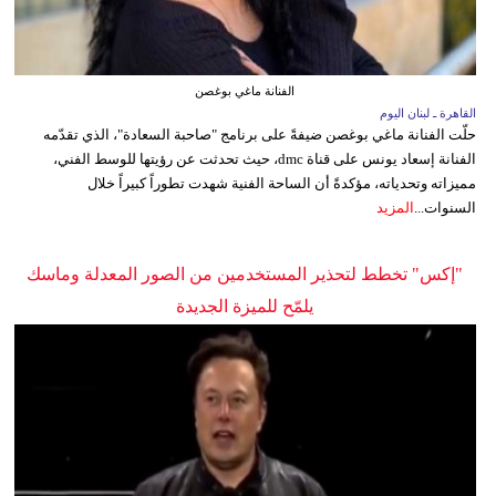
الفنانة ماغي بوغصن
القاهرة ـ لبنان اليوم
حلّت الفنانة ماغي بوغصن ضيفةً على برنامج "صاحبة السعادة"، الذي تقدّمه
الفنانة إسعاد يونس على قناة dmc، حيث تحدثت عن رؤيتها للوسط الفني،
مميزاته وتحدياته، مؤكدةً أن الساحة الفنية شهدت تطوراً كبيراً خلال
السنوات...
المزيد
"إكس" تخطط لتحذير المستخدمين من الصور المعدلة وماسك
يلمّح للميزة الجديدة