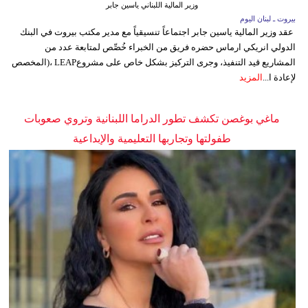
وزير المالية اللبناني ياسين جابر
بيروت ـ لبنان اليوم
عقد وزير المالية ياسين جابر اجتماعاً تنسيقياً مع مدير مكتب بيروت في البنك
الدولي انريكي ارماس حضره فريق من الخبراء خُصِّص لمتابعة عدد من
المشاريع قيد التنفيذ، وجرى التركيز بشكل خاص على مشروعLEAP ،(المخصص
لإعادة ا...
المزيد
ماغي بوغصن تكشف تطور الدراما اللبنانية وتروي صعوبات
طفولتها وتجاربها التعليمية والإبداعية