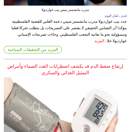
مدرب مانشستر سيتي بيب غوارديولا
لندن ـ لبنان اليوم
جدد بيب غوارديولا مدرب مانشستر سيتي دعمه العلني للقضية الفلسطينية
مؤكدا أن التضامن الحقيقي لا يقتصر على التصريحات بل يتطلب تحركا فعليا
ومسؤولية نحو ما يعانيه الشعب الفلسطيني. وجاءت تصريحات الإسباني
غوارديولا خلا...
المزيد
المزيد من التحقيقات السياحية
إرتفاع ضغط الدم قد يكشف اضطرابات الغدد الصماء وأمراض
التمثيل الغذائي والسكري