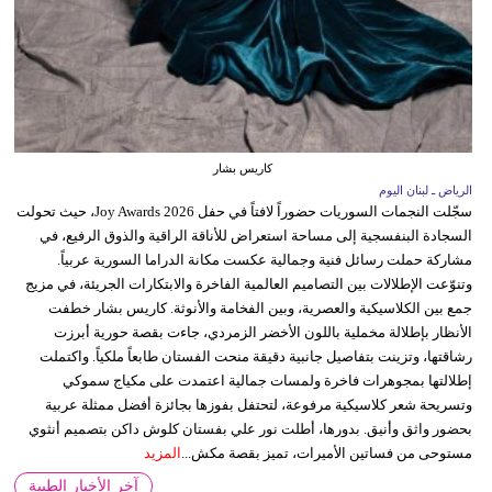
كاريس بشار
الرياض ـ لبنان اليوم
سجّلت النجمات السوريات حضوراً لافتاً في حفل Joy Awards 2026، حيث تحولت
السجادة البنفسجية إلى مساحة استعراض للأناقة الراقية والذوق الرفيع، في
مشاركة حملت رسائل فنية وجمالية عكست مكانة الدراما السورية عربياً.
وتنوّعت الإطلالات بين التصاميم العالمية الفاخرة والابتكارات الجريئة، في مزيج
جمع بين الكلاسيكية والعصرية، وبين الفخامة والأنوثة. كاريس بشار خطفت
الأنظار بإطلالة مخملية باللون الأخضر الزمردي، جاءت بقصة حورية أبرزت
رشاقتها، وتزينت بتفاصيل جانبية دقيقة منحت الفستان طابعاً ملكياً. واكتملت
إطلالتها بمجوهرات فاخرة ولمسات جمالية اعتمدت على مكياج سموكي
وتسريحة شعر كلاسيكية مرفوعة، لتحتفل بفوزها بجائزة أفضل ممثلة عربية
بحضور واثق وأنيق. بدورها، أطلت نور علي بفستان كلوش داكن بتصميم أنثوي
مستوحى من فساتين الأميرات، تميز بقصة مكش...
المزيد
آخر الأخبار الطبية