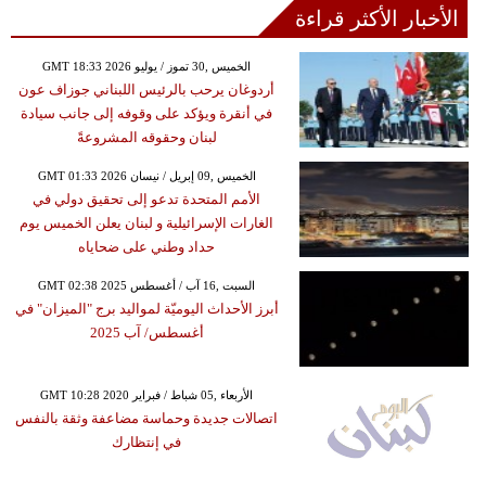
الأخبار الأكثر قراءة
GMT 18:33 2026 الخميس ,30 تموز / يوليو
أردوغان يرحب بالرئيس اللبناني جوزاف عون
في أنقرة ويؤكد على وقوفه إلى جانب سيادة
لبنان وحقوقه المشروعةً
GMT 01:33 2026 الخميس ,09 إبريل / نيسان
الأمم المتحدة تدعو إلى تحقيق دولي في
الغارات الإسرائيلية و لبنان يعلن الخميس يوم
حداد وطني على ضحاياه
GMT 02:38 2025 السبت ,16 آب / أغسطس
أبرز الأحداث اليوميّة لمواليد برج "الميزان" في
أغسطس/ آب 2025
GMT 10:28 2020 الأربعاء ,05 شباط / فبراير
اتصالات جديدة وحماسة مضاعفة وثقة بالنفس
في إنتظارك