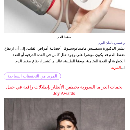
ضغط الدم
واشنطن ـ لبنان اليوم
تشير الدكتورة سيفينتش ماميدغوسينوفا، أخصائية أمراض القلب، إلى أن ارتفاع
ضغط الدم قد يكون مؤشرا على وجود خلل كامن في الغدة الدرقية أو الغدد
الكظرية أو الغدة النخامية. ووفقا للطبيبة، غالبا ما يُشير ارتفاع ضغط الدم
ا...
المزيد
المزيد من التحقيقات السياحية
نجمات الدراما السورية يخطفن الأنظار بإطلالات راقية في حفل
Joy Awards