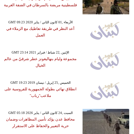
فلسطينية مريضة بالسرطان في الضفة الغربية
GMT 09:23 2020 الأربعاء ,01 كانون الثاني / يناير
أعد النظر في طريقة تعاطيك مع الزملاء في
العمل
GMT 23:14 2021 الإثنين ,22 شباط / فبراير
مجموعة وليام بنهاليغونز عطر شرقيّ من عالم
الخيال
GMT 19:23 2019 الخميس ,25 إبريل / نيسان
انطلاق نهائي بطولة الجمهورية للفروسية على
ملاعب"رباب"
GMT 05:18 2026 السبت ,24 كانون الثاني / يناير
محافظ عدن يؤكد تأمين المظاهرات وضمان
حرية التعبير والحفاظ على الاستقرار