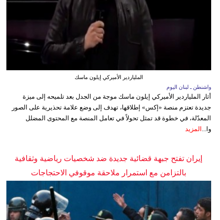
الملياردير الأميركي إيلون ماسك
واشنطن ـ لبنان اليوم
أثار الملياردير الأميركي إيلون ماسك موجة من الجدل بعد تلميحه إلى ميزة
جديدة تعتزم منصة «إكس» إطلاقها، تهدف إلى وضع علامة تحذيرية على الصور
المعدّلة، في خطوة قد تمثل تحولاً في تعامل المنصة مع المحتوى المضلل
وا...
المزيد
إيران تفتح جبهة قضائية جديدة ضد شخصيات رياضية وثقافية
بالتزامن مع استمرار ملاحقة موقوفي الاحتجاجات