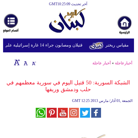
آخر تحديث GMT10:25:09
الرئيسية
أخبارعاجلة
رياضة
قتيلان ومصابون جراء 14 غارة إسرائيلية على شرق وجنوب لبنان
ثقافة
إقتصاد
أخبارعاجلة
»
أخبار عاجلة
فن
الشبكة السورية: 50 قتيل اليوم في سورية معظمهم في
وموسيقى
حلب ودمشق وريفها‏
أزياء
12:25 2013 الجمعة ,01 آذار/ مارس
GMT
صحة
وتغذية
سياحة