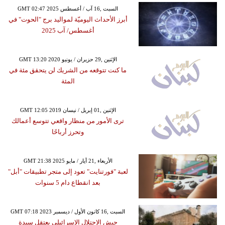
GMT 02:47 2025 السبت ,16 آب / أغسطس
أبرز الأحداث اليوميّة لمواليد برج "الحوت" في
أغسطس/ آب 2025
GMT 13:20 2020 الإثنين ,29 حزيران / يونيو
ما كنت تتوقعه من الشريك لن يتحقق مئة في
المئة
GMT 12:05 2019 الإثنين ,01 إبريل / نيسان
ترى الأمور من منظار واقعي تتوسع أعمالك
وتحرز أرباحًا
GMT 21:38 2025 الأربعاء ,21 أيار / مايو
لعبة "فورتنايت" تعود إلى متجر تطبيقات "أبل"
بعد انقطاع دام 5 سنوات
GMT 07:18 2023 السبت ,16 كانون الأول / ديسمبر
جيش الاحتلال الإسرائيلي يعتقل سيدة