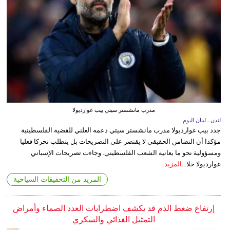
مدرب مانشستر سيتي بيب غوارديولا
لندن ـ لبنان اليوم
جدد بيب غوارديولا مدرب مانشستر سيتي دعمه العلني للقضية الفلسطينية
مؤكدا أن التضامن الحقيقي لا يقتصر على التصريحات بل يتطلب تحركا فعليا
ومسؤولية نحو ما يعانيه الشعب الفلسطيني. وجاءت تصريحات الإسباني
غوارديولا خلا...
المزيد
المزيد من التحقيقات السياحية
إرتفاع ضغط الدم قد يكشف اضطرابات الغدد الصماء وأمراض
التمثيل الغذائي والسكري