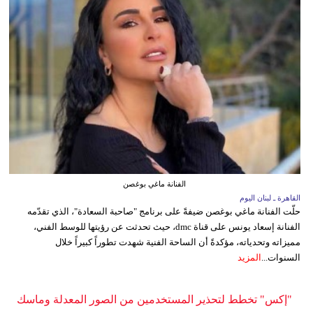
الفنانة ماغي بوغصن
القاهرة ـ لبنان اليوم
حلّت الفنانة ماغي بوغصن ضيفةً على برنامج "صاحبة السعادة"، الذي تقدّمه
الفنانة إسعاد يونس على قناة dmc، حيث تحدثت عن رؤيتها للوسط الفني،
مميزاته وتحدياته، مؤكدةً أن الساحة الفنية شهدت تطوراً كبيراً خلال
السنوات...
المزيد
"إكس" تخطط لتحذير المستخدمين من الصور المعدلة وماسك