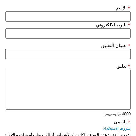
مدوَّنات
*
الإسم
أبراج
*
البريد الألكتروني
فيديو
سيارات
*
عنوان التعليق
*
تعليق
: Characters Left
*
إلزامي
شروط الاستخدام
شروط النشر:
عدم الإساءة للكاتب أو للأشخاص أو للمقدسات أو مهاجمة الأديان