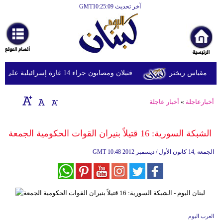
آخر تحديث GMT10:25:09
الرئيسية
أخبارعاجلة
رياضة
قتيلان ومصابون جراء 14 غارة إسرائيلية على شرق وجنوب لبنان
ثقافة
إقتصاد
أخبارعاجلة
»
أخبار عاجلة
فن
الشبكة السورية: 16 قتيلاً بنيران القوات الحكومية الجمعة
وموسيقى
10:48 2012 الجمعة ,14 كانون الأول / ديسمبر
GMT
أزياء
صحة
وتغذية
سياحة
العرب اليوم