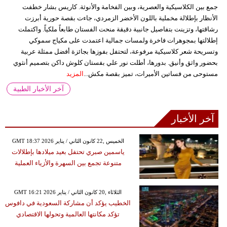
جمع بين الكلاسيكية والعصرية، وبين الفخامة والأنوثة. كاريس بشار خطفت
الأنظار بإطلالة مخملية باللون الأخضر الزمردي، جاءت بقصة حورية أبرزت
رشاقتها، وتزينت بتفاصيل جانبية دقيقة منحت الفستان طابعاً ملكياً. واكتملت
إطلالتها بمجوهرات فاخرة ولمسات جمالية اعتمدت على مكياج سموكي
وتسريحة شعر كلاسيكية مرفوعة، لتحتفل بفوزها بجائزة أفضل ممثلة عربية
بحضور واثق وأنيق. بدورها، أطلت نور علي بفستان كلوش داكن بتصميم أنثوي
مستوحى من فساتين الأميرات، تميز بقصة مكش...
المزيد
آخر الأخبار الطبية
آخر الأخبار
GMT 18:37 2026 الخميس ,22 كانون الثاني / يناير
ياسمين صبري تحتفل بعيد ميلادها بإطلالات
متنوعة تجمع بين السهرة والأزياء العملية
GMT 16:21 2026 الثلاثاء ,20 كانون الثاني / يناير
الخطيب يؤكد أن مشاركة السعودية في دافوس
تؤكد مكانتها العالمية وتحولها الاقتصادي