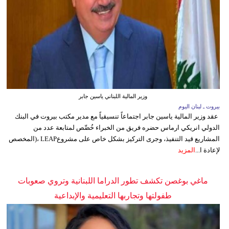
وزير المالية اللبناني ياسين جابر
بيروت ـ لبنان اليوم
عقد وزير المالية ياسين جابر اجتماعاً تنسيقياً مع مدير مكتب بيروت في البنك
الدولي انريكي ارماس حضره فريق من الخبراء خُصِّص لمتابعة عدد من
المشاريع قيد التنفيذ، وجرى التركيز بشكل خاص على مشروعLEAP ،(المخصص
لإعادة ا...
المزيد
ماغي بوغصن تكشف تطور الدراما اللبنانية وتروي صعوبات
طفولتها وتجاربها التعليمية والإبداعية