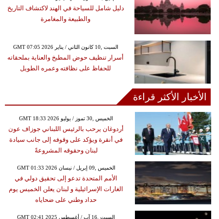
دليل شامل للسياحة في الهند لاكتشاف التاريخ
والطبيعة والمغامرة
GMT 07:05 2026 السبت ,10 كانون الثاني / يناير
أسرار تنظيف حوض المطبخ والعناية بملحقاته
للحفاظ على نظافته وعمره الطويل
الأخبار الأكثر قراءة
GMT 18:33 2026 الخميس ,30 تموز / يوليو
أردوغان يرحب بالرئيس اللبناني جوزاف عون
في أنقرة ويؤكد على وقوفه إلى جانب سيادة
لبنان وحقوقه المشروعةً
GMT 01:33 2026 الخميس ,09 إبريل / نيسان
الأمم المتحدة تدعو إلى تحقيق دولي في
الغارات الإسرائيلية و لبنان يعلن الخميس يوم
حداد وطني على ضحاياه
GMT 02:41 2025 السبت ,16 آب / أغسطس