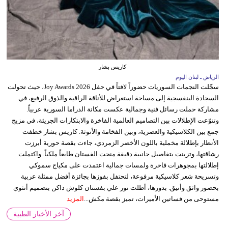
كاريس بشار
الرياض ـ لبنان اليوم
سجّلت النجمات السوريات حضوراً لافتاً في حفل Joy Awards 2026، حيث تحولت
السجادة البنفسجية إلى مساحة استعراض للأناقة الراقية والذوق الرفيع، في
مشاركة حملت رسائل فنية وجمالية عكست مكانة الدراما السورية عربياً.
وتنوّعت الإطلالات بين التصاميم العالمية الفاخرة والابتكارات الجريئة، في مزيج
جمع بين الكلاسيكية والعصرية، وبين الفخامة والأنوثة. كاريس بشار خطفت
الأنظار بإطلالة مخملية باللون الأخضر الزمردي، جاءت بقصة حورية أبرزت
رشاقتها، وتزينت بتفاصيل جانبية دقيقة منحت الفستان طابعاً ملكياً. واكتملت
إطلالتها بمجوهرات فاخرة ولمسات جمالية اعتمدت على مكياج سموكي
وتسريحة شعر كلاسيكية مرفوعة، لتحتفل بفوزها بجائزة أفضل ممثلة عربية
بحضور واثق وأنيق. بدورها، أطلت نور علي بفستان كلوش داكن بتصميم أنثوي
مستوحى من فساتين الأميرات، تميز بقصة مكش...
المزيد
آخر الأخبار الطبية