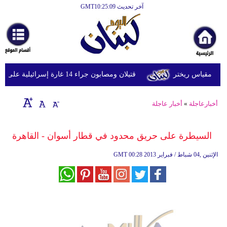
آخر تحديث GMT10:25:09
الرئيسية
أخبارعاجلة
رياضة
قتيلان ومصابون جراء 14 غارة إسرائيلية على شرق وجنوب لبنان
ثقافة
إقتصاد
أخبارعاجلة
»
أخبار عاجلة
فن
السيطرة على حريق محدود في قطار أسوان - القاهرة
وموسيقى
00:28 2013 الإثنين ,04 شباط / فبراير
GMT
أزياء
صحة
وتغذية
سياحة