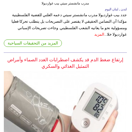
مدرب مانشستر سيتي بيب غوارديولا
لندن ـ لبنان اليوم
جدد بيب غوارديولا مدرب مانشستر سيتي دعمه العلني للقضية الفلسطينية
مؤكدا أن التضامن الحقيقي لا يقتصر على التصريحات بل يتطلب تحركا فعليا
ومسؤولية نحو ما يعانيه الشعب الفلسطيني. وجاءت تصريحات الإسباني
غوارديولا خلا...
المزيد
المزيد من التحقيقات السياحية
إرتفاع ضغط الدم قد يكشف اضطرابات الغدد الصماء وأمراض
التمثيل الغذائي والسكري