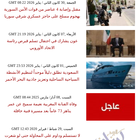
GMT 08:22 2026 الجمعة ,30 كانون الثاني / يناير
مقتل وإصابة 4 عناصر من قوات الأمن السورية
بهجوم مسلح على حاجز عسكري شرقي سوريا
GMT 21:19 2026 الأربعاء ,07 كانون الثاني / يناير
عون يشارك في احتفال تسلم قبرص رئاسة
الاتحاد الأوروبي
GMT 23:53 2026 الخميس ,01 كانون الثاني / يناير
السعودية تطلق دليلاً موحداً لتنظيم الأنشطة
السياحية الساحلية وتعزيز جاذبية البحر الأحمر
GMT 08:44 2025 السبت ,08 آذار/ مارس
وفاة الفنانة المغربية نعيمة سميح عن عمر
يناهز 73 عاماً بعد مسيرة فنية حافلة
GMT 12:43 2020 السبت ,29 شباط / فبراير
لا تستسلم وداوم على المحاولة حتى لو شعرت