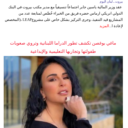
بيروت ـ لبنان اليوم
عقد وزير المالية ياسين جابر اجتماعاً تنسيقياً مع مدير مكتب بيروت في البنك
الدولي انريكي ارماس حضره فريق من الخبراء خُصِّص لمتابعة عدد من
المشاريع قيد التنفيذ، وجرى التركيز بشكل خاص على مشروعLEAP ،(المخصص
لإعادة ا...
المزيد
ماغي بوغصن تكشف تطور الدراما اللبنانية وتروي صعوبات
طفولتها وتجاربها التعليمية والإبداعية