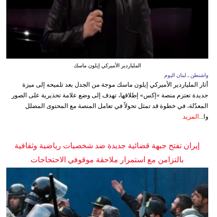
الملياردير الأميركي إيلون ماسك
واشنطن ـ لبنان اليوم
أثار الملياردير الأميركي إيلون ماسك موجة من الجدل بعد تلميحه إلى ميزة
جديدة تعتزم منصة «إكس» إطلاقها، تهدف إلى وضع علامة تحذيرية على الصور
المعدّلة، في خطوة قد تمثل تحولاً في تعامل المنصة مع المحتوى المضلل
وا...
المزيد
إيران تفتح جبهة قضائية جديدة ضد شخصيات رياضية وثقافية
بالتزامن مع استمرار ملاحقة موقوفي الاحتجاجات