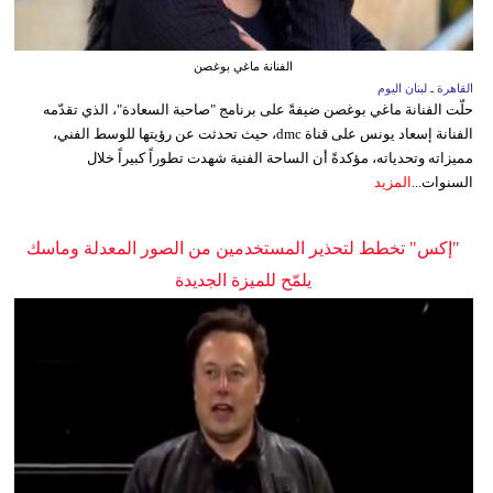
الفنانة ماغي بوغصن
القاهرة ـ لبنان اليوم
حلّت الفنانة ماغي بوغصن ضيفةً على برنامج "صاحبة السعادة"، الذي تقدّمه
الفنانة إسعاد يونس على قناة dmc، حيث تحدثت عن رؤيتها للوسط الفني،
مميزاته وتحدياته، مؤكدةً أن الساحة الفنية شهدت تطوراً كبيراً خلال
السنوات...
المزيد
"إكس" تخطط لتحذير المستخدمين من الصور المعدلة وماسك
يلمّح للميزة الجديدة