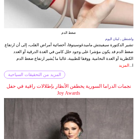
ضغط الدم
واشنطن ـ لبنان اليوم
تشير الدكتورة سيفينتش ماميدغوسينوفا، أخصائية أمراض القلب، إلى أن ارتفاع
ضغط الدم قد يكون مؤشرا على وجود خلل كامن في الغدة الدرقية أو الغدد
الكظرية أو الغدة النخامية. ووفقا للطبيبة، غالبا ما يُشير ارتفاع ضغط الدم
ا...
المزيد
المزيد من التحقيقات السياحية
نجمات الدراما السورية يخطفن الأنظار بإطلالات راقية في حفل
Joy Awards