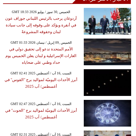
GMT 18:33 2026 الخميس ,30 تموز / يوليو
أردوغان يرحب بالرئيس اللبناني جوزاف عون
في أنقرة ويؤكد على وقوفه إلى جانب سيادة
لبنان وحقوقه المشروعةً
GMT 01:33 2026 الخميس ,09 إبريل / نيسان
الأمم المتحدة تدعو إلى تحقيق دولي في
الغارات الإسرائيلية و لبنان يعلن الخميس يوم
حداد وطني على ضحاياه
GMT 02:41 2025 السبت ,16 آب / أغسطس
أبرز الأحداث اليوميّة لمواليد برج "القوس" في
أغسطس/ آب 2025
GMT 02:47 2025 السبت ,16 آب / أغسطس
أبرز الأحداث اليوميّة لمواليد برج "الحوت" في
أغسطس/ آب 2025
GMT 02:31 2025 السبت ,16 آب / أغسطس