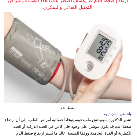
إرتفاع ضغط الدم قد يكشف اضطرابات الغدد الصماء وأمراض
التمثيل الغذائي والسكري
ضغط الدم
واشنطن ـ لبنان اليوم
تشير الدكتورة سيفينتش ماميدغوسينوفا، أخصائية أمراض القلب، إلى أن ارتفاع
ضغط الدم قد يكون مؤشرا على وجود خلل كامن في الغدة الدرقية أو الغدد
الكظرية أو الغدة النخامية. ووفقا للطبيبة، غالبا ما يُشير ارتفاع ضغط الدم