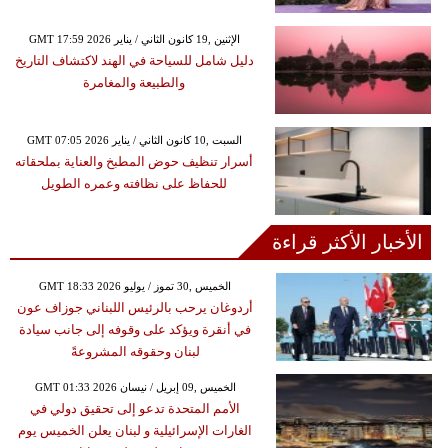
GMT 17:59 2026 الإثنين ,19 كانون الثاني / يناير
دليل شامل للسياحة في الهند لاكتشاف التاريخ
والطبيعة والمغامرة
GMT 07:05 2026 السبت ,10 كانون الثاني / يناير
أسرار تنظيف حوض المطبخ والعناية بملحقاته
للحفاظ على نظافته وعمره الطويل
الأخبار الأكثر قراءة
GMT 18:33 2026 الخميس ,30 تموز / يوليو
أردوغان يرحب بالرئيس اللبناني جوزاف عون
في أنقرة ويؤكد على وقوفه إلى جانب سيادة
لبنان وحقوقه المشروعةً
GMT 01:33 2026 الخميس ,09 إبريل / نيسان
الأمم المتحدة تدعو إلى تحقيق دولي في
الغارات الإسرائيلية و لبنان يعلن الخميس يوم