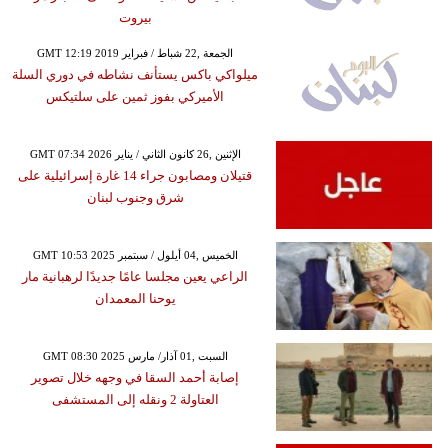
بيروت
GMT 12:19 2019 الجمعة ,22 شباط / فبراير
ميلواكي باكس يستأنف نشاطه في دوري السلة
الأميركي بفوز ثمين على سلتيكس
GMT 07:34 2026 الإثنين ,26 كانون الثاني / يناير
قتيلان ومصابون جراء 14 غارة إسرائيلية على
شرق وجنوب لبنان
GMT 10:53 2025 الخميس ,04 أيلول / سبتمبر
الراعي يعين مجلسا عامًا جديدًا لرهبانية مار
يوحنا المعمدان
GMT 08:30 2025 السبت ,01 آذار/ مارس
إصابة أحمد السقا في وجهه خلال تصوير
العتاولة 2 ونقله إلى المستشفى