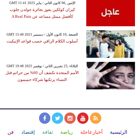
GMT 11:41 2025 الإثنين ,06 كانون الثاني / يناير
كيران كولكين يفوز بجائزة جولدن جلوب
كأفضل ممثل مساعد عن A Real Pain
GMT 15:40 2021 الجمعة ,10 كانون الأول / ديسمبر
أسلوب الكلام الراقي حسب قواعد الإتيكيت
GMT 19:48 2025 الثلاثاء ,25 تشرين الثاني / نوفمبر
الأمم المتحدة تكشف أن 60% من جرائم قتل
النساء يرتكبها شركاء حميمون
الرئيسية
أخبارعاجلة
رياضة
ثقافة
إقتصاد
فن