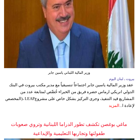
وزير المالية اللبناني ياسين جابر
بيروت ـ لبنان اليوم
عقد وزير المالية ياسين جابر اجتماعاً تنسيقياً مع مدير مكتب بيروت في البنك
الدولي انريكي ارماس حضره فريق من الخبراء خُصِّص لمتابعة عدد من
المشاريع قيد التنفيذ، وجرى التركيز بشكل خاص على مشروعLEAP ،(المخصص
لإعادة ا...
المزيد
ماغي بوغصن تكشف تطور الدراما اللبنانية وتروي صعوبات
طفولتها وتجاربها التعليمية والإبداعية