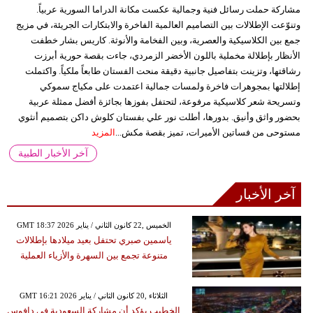
مشاركة حملت رسائل فنية وجمالية عكست مكانة الدراما السورية عربياً.
وتنوّعت الإطلالات بين التصاميم العالمية الفاخرة والابتكارات الجريئة، في مزيج
جمع بين الكلاسيكية والعصرية، وبين الفخامة والأنوثة. كاريس بشار خطفت
الأنظار بإطلالة مخملية باللون الأخضر الزمردي، جاءت بقصة حورية أبرزت
رشاقتها، وتزينت بتفاصيل جانبية دقيقة منحت الفستان طابعاً ملكياً. واكتملت
إطلالتها بمجوهرات فاخرة ولمسات جمالية اعتمدت على مكياج سموكي
وتسريحة شعر كلاسيكية مرفوعة، لتحتفل بفوزها بجائزة أفضل ممثلة عربية
بحضور واثق وأنيق. بدورها، أطلت نور علي بفستان كلوش داكن بتصميم أنثوي
مستوحى من فساتين الأميرات، تميز بقصة مكش...
المزيد
آخر الأخبار الطبية
آخر الأخبار
GMT 18:37 2026 الخميس ,22 كانون الثاني / يناير
ياسمين صبري تحتفل بعيد ميلادها بإطلالات
متنوعة تجمع بين السهرة والأزياء العملية
GMT 16:21 2026 الثلاثاء ,20 كانون الثاني / يناير
الخطيب يؤكد أن مشاركة السعودية في دافوس