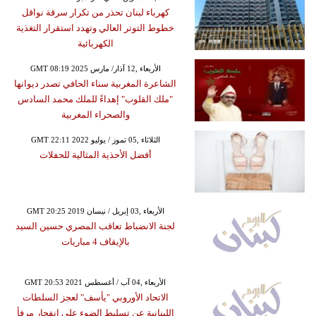
كهرباء لبنان تحذر من تكرار سرقة نواقل
خطوط التوتر العالي وتهدد استقرار التغذية
الكهربائية
GMT 08:19 2025 الأربعاء ,12 آذار/ مارس
الشاعرة المغربية سناء الحافي تصدر ديوانها
"ملك القلوب" إهداءً للملك محمد السادس
والصحراء المغربية
GMT 22:11 2022 الثلاثاء ,05 تموز / يوليو
أفضل الأحذية المثالية للحفلات
GMT 20:25 2019 الأربعاء ,03 إبريل / نيسان
لجنة الانضباط تعاقب المصري حسين السيد
بالإيقاف 4 مباريات
GMT 20:53 2021 الأربعاء ,04 آب / أغسطس
الاتحاد الأوروبي "يأسف" لعجز السلطات
اللبنانية عن تسليط الضوء على انفجار مرفأ