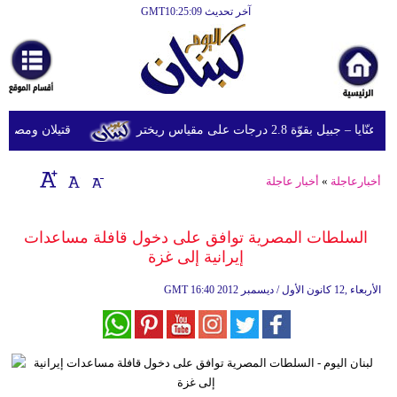
آخر تحديث GMT10:25:09
الرئيسية
أخبارعاجلة
رياضة
قوّة 2.8 درجات على مقياس ريختر
قتيلان ومصابون جراء 14 غارة إسرائيلية على شرق 
ثقافة
إقتصاد
أخبارعاجلة
»
أخبار عاجلة
فن
السلطات المصرية توافق على دخول قافلة مساعدات
وموسيقى
إيرانية إلى غزة
أزياء
16:40 2012 الأربعاء ,12 كانون الأول / ديسمبر
GMT
صحة
وتغذية
سياحة