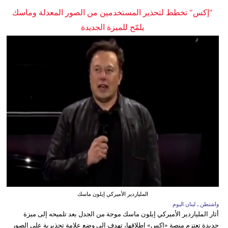
"إكس" تخطط لتحذير المستخدمين من الصور المعدلة وماسك
يلمّح للميزة الجديدة
الملياردير الأميركي إيلون ماسك
واشنطن ـ لبنان اليوم
أثار الملياردير الأميركي إيلون ماسك موجة من الجدل بعد تلميحه إلى ميزة
جديدة تعتزم منصة «إكس» إطلاقها، تهدف إلى وضع علامة تحذيرية على الصور