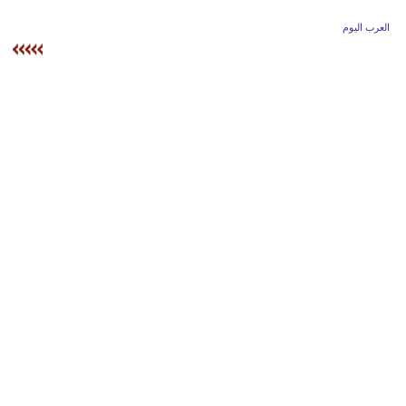
وسفر
العرب اليوم
ديكور
أخبار
إعلام
تعليم
مرأة
أزياء
إسلامية
علوم
وتكنولوجيا
بيئة