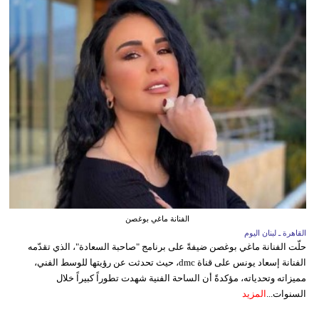
الفنانة ماغي بوغصن
القاهرة ـ لبنان اليوم
حلّت الفنانة ماغي بوغصن ضيفةً على برنامج "صاحبة السعادة"، الذي تقدّمه
الفنانة إسعاد يونس على قناة dmc، حيث تحدثت عن رؤيتها للوسط الفني،
مميزاته وتحدياته، مؤكدةً أن الساحة الفنية شهدت تطوراً كبيراً خلال
السنوات...
المزيد