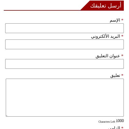
مدوَّنات
أرسل تعليقك
أبراج
*
الإسم
فيديو
*
البريد الألكتروني
سيارات
*
عنوان التعليق
*
تعليق
: Characters Left
*
إلزامي