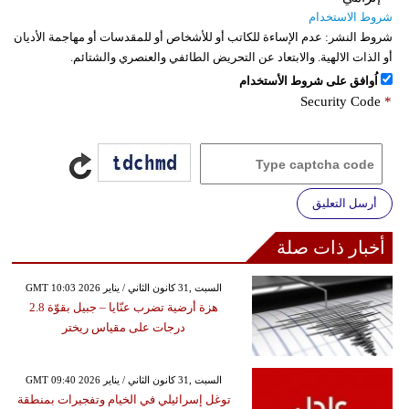
شروط الاستخدام
شروط النشر:
عدم الإساءة للكاتب أو للأشخاص أو للمقدسات أو مهاجمة الأديان
أو الذات الالهية. والابتعاد عن التحريض الطائفي والعنصري والشتائم.
اُوافق على شروط الأستخدام
Security Code
*
أرسل التعليق
أخبار ذات صلة
GMT 10:03 2026 السبت ,31 كانون الثاني / يناير
هزة أرضية تضرب عنّايا – جبيل بقوّة 2.8
درجات على مقياس ريختر
GMT 09:40 2026 السبت ,31 كانون الثاني / يناير
توغل إسرائيلي في الخيام وتفجيرات بمنطقة