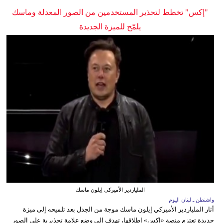
"إكس" تخطط لتحذير المستخدمين من الصور المعدلة وماسك
يلمّح للميزة الجديدة
الملياردير الأميركي إيلون ماسك
واشنطن ـ لبنان اليوم
أثار الملياردير الأميركي إيلون ماسك موجة من الجدل بعد تلميحه إلى ميزة
جديدة تعتزم منصة «إكس» إطلاقها، تهدف إلى وضع علامة تحذيرية على الصور