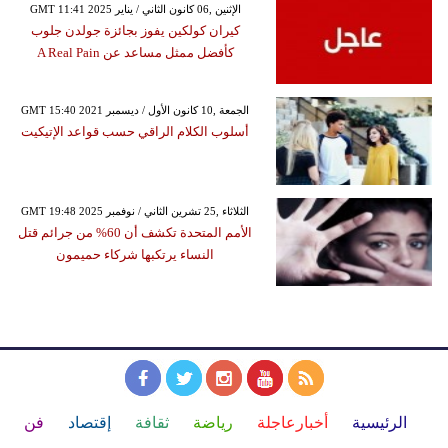
GMT 11:41 2025 الإثنين ,06 كانون الثاني / يناير
كيران كولكين يفوز بجائزة جولدن جلوب
كأفضل ممثل مساعد عن A Real Pain
GMT 15:40 2021 الجمعة ,10 كانون الأول / ديسمبر
أسلوب الكلام الراقي حسب قواعد الإتيكيت
GMT 19:48 2025 الثلاثاء ,25 تشرين الثاني / نوفمبر
الأمم المتحدة تكشف أن 60% من جرائم قتل
النساء يرتكبها شركاء حميمون
الرئيسية
أخبارعاجلة
رياضة
ثقافة
إقتصاد
فن