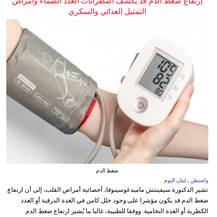
إرتفاع ضغط الدم قد يكشف اضطرابات الغدد الصماء وأمراض
التمثيل الغذائي والسكري
ضغط الدم
واشنطن ـ لبنان اليوم
تشير الدكتورة سيفينتش ماميدغوسينوفا، أخصائية أمراض القلب، إلى أن ارتفاع
ضغط الدم قد يكون مؤشرا على وجود خلل كامن في الغدة الدرقية أو الغدد
الكظرية أو الغدة النخامية. ووفقا للطبيبة، غالبا ما يُشير ارتفاع ضغط الدم