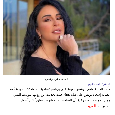
الفنانة ماغي بوغصن
القاهرة ـ لبنان اليوم
حلّت الفنانة ماغي بوغصن ضيفةً على برنامج "صاحبة السعادة"، الذي تقدّمه
الفنانة إسعاد يونس على قناة dmc، حيث تحدثت عن رؤيتها للوسط الفني،
مميزاته وتحدياته، مؤكدةً أن الساحة الفنية شهدت تطوراً كبيراً خلال
السنوات...
المزيد