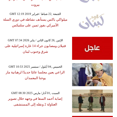
بيروت
GMT 12:19 2019 الجمعة ,22 شباط / فبراير
ميلواكي باكس يستأنف نشاطه في دوري السلة
الأميركي بفوز ثمين على سلتيكس
GMT 07:34 2026 الإثنين ,26 كانون الثاني / يناير
قتيلان ومصابون جراء 14 غارة إسرائيلية على
شرق وجنوب لبنان
GMT 10:53 2025 الخميس ,04 أيلول / سبتمبر
الراعي يعين مجلسا عامًا جديدًا لرهبانية مار
يوحنا المعمدان
GMT 08:30 2025 السبت ,01 آذار/ مارس
إصابة أحمد السقا في وجهه خلال تصوير
العتاولة 2 ونقله إلى المستشفى