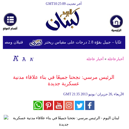
آخر تحديث GMT10:25:09
الرئيسية
أخبارعاجلة
رياضة
قوّة 2.8 درجات على مقياس ريختر
قتيلان ومصابون جراء 14 غارة إسرائيلية على شرق 
ثقافة
إقتصاد
أخبارعاجلة
»
أخبار عاجلة
فن
الرئيس مرسي: نجحنا جميعًا في بناء علاقاء مدنية
وموسيقى
عسكرية جديدة
أزياء
21:35 2013 الأربعاء ,26 حزيران / يونيو
GMT
صحة
وتغذية
سياحة