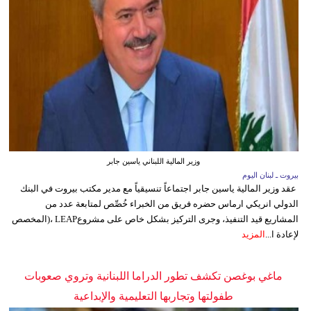
وزير المالية اللبناني ياسين جابر
بيروت ـ لبنان اليوم
عقد وزير المالية ياسين جابر اجتماعاً تنسيقياً مع مدير مكتب بيروت في البنك
الدولي انريكي ارماس حضره فريق من الخبراء خُصِّص لمتابعة عدد من
المشاريع قيد التنفيذ، وجرى التركيز بشكل خاص على مشروعLEAP ،(المخصص
لإعادة ا...
المزيد
ماغي بوغصن تكشف تطور الدراما اللبنانية وتروي صعوبات
طفولتها وتجاربها التعليمية والإبداعية