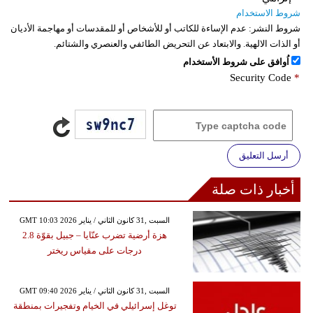
شروط الاستخدام
شروط النشر:
عدم الإساءة للكاتب أو للأشخاص أو للمقدسات أو مهاجمة الأديان
أو الذات الالهية. والابتعاد عن التحريض الطائفي والعنصري والشتائم.
اُوافق على شروط الأستخدام
Security Code
*
أرسل التعليق
أخبار ذات صلة
GMT 10:03 2026 السبت ,31 كانون الثاني / يناير
هزة أرضية تضرب عنّايا – جبيل بقوّة 2.8
درجات على مقياس ريختر
GMT 09:40 2026 السبت ,31 كانون الثاني / يناير
توغل إسرائيلي في الخيام وتفجيرات بمنطقة