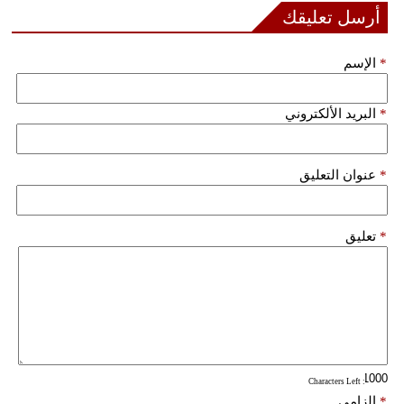
مدوَّنات
أرسل تعليقك
أبراج
*
الإسم
فيديو
*
البريد الألكتروني
سيارات
*
عنوان التعليق
*
تعليق
: Characters Left
*
إلزامي