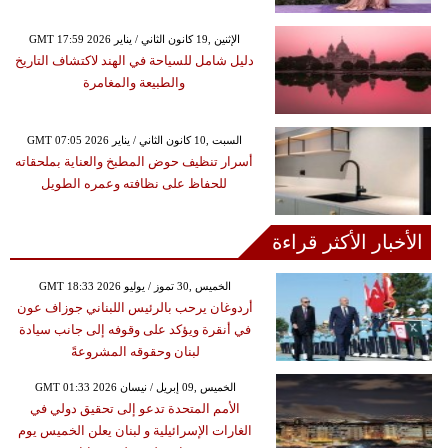
GMT 17:59 2026 الإثنين ,19 كانون الثاني / يناير
دليل شامل للسياحة في الهند لاكتشاف التاريخ
والطبيعة والمغامرة
GMT 07:05 2026 السبت ,10 كانون الثاني / يناير
أسرار تنظيف حوض المطبخ والعناية بملحقاته
للحفاظ على نظافته وعمره الطويل
الأخبار الأكثر قراءة
GMT 18:33 2026 الخميس ,30 تموز / يوليو
أردوغان يرحب بالرئيس اللبناني جوزاف عون
في أنقرة ويؤكد على وقوفه إلى جانب سيادة
لبنان وحقوقه المشروعةً
GMT 01:33 2026 الخميس ,09 إبريل / نيسان
الأمم المتحدة تدعو إلى تحقيق دولي في
الغارات الإسرائيلية و لبنان يعلن الخميس يوم