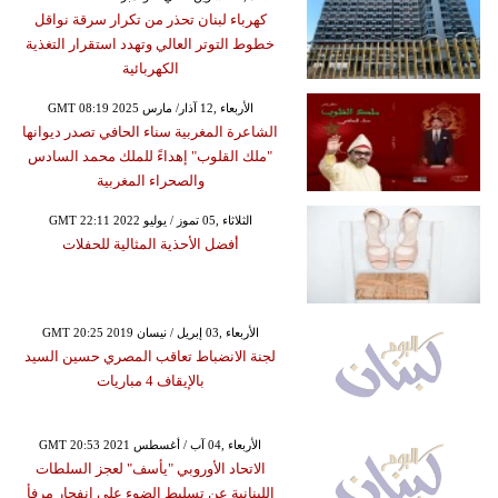
كهرباء لبنان تحذر من تكرار سرقة نواقل
خطوط التوتر العالي وتهدد استقرار التغذية
الكهربائية
GMT 08:19 2025 الأربعاء ,12 آذار/ مارس
الشاعرة المغربية سناء الحافي تصدر ديوانها
"ملك القلوب" إهداءً للملك محمد السادس
والصحراء المغربية
GMT 22:11 2022 الثلاثاء ,05 تموز / يوليو
أفضل الأحذية المثالية للحفلات
GMT 20:25 2019 الأربعاء ,03 إبريل / نيسان
لجنة الانضباط تعاقب المصري حسين السيد
بالإيقاف 4 مباريات
GMT 20:53 2021 الأربعاء ,04 آب / أغسطس
الاتحاد الأوروبي "يأسف" لعجز السلطات
اللبنانية عن تسليط الضوء على انفجار مرفأ