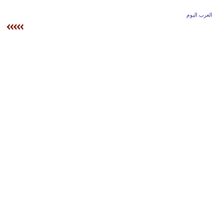
وسفر
العرب اليوم
ديكور
أخبار
إعلام
تعليم
مرأة
أزياء
إسلامية
علوم
وتكنولوجيا
بيئة