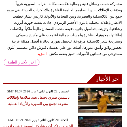
مشاركة حملت رسائل فنية وجمالية عكست مكانة الدراما السورية عربياً.
وتنوّعت الإطلالات بين التصاميم العالمية الفاخرة والابتكارات الجريئة، في مزيج
جمع بين الكلاسيكية والعصرية، وبين الفخامة والأنوثة. كاريس بشار خطفت
الأنظار بإطلالة مخملية باللون الأخضر الزمردي، جاءت بقصة حورية أبرزت
رشاقتها، وتزينت بتفاصيل جانبية دقيقة منحت الفستان طابعاً ملكياً. واكتملت
إطلالتها بمجوهرات فاخرة ولمسات جمالية اعتمدت على مكياج سموكي
وتسريحة شعر كلاسيكية مرفوعة، لتحتفل بفوزها بجائزة أفضل ممثلة عربية
بحضور واثق وأنيق. بدورها، أطلت نور علي بفستان كلوش داكن بتصميم أنثوي
مستوحى من فساتين الأميرات، تميز بقصة مكش...
المزيد
آخر الأخبار الطبية
آخر الأخبار
GMT 18:37 2026 الخميس ,22 كانون الثاني / يناير
ياسمين صبري تحتفل بعيد ميلادها بإطلالات
متنوعة تجمع بين السهرة والأزياء العملية
GMT 16:21 2026 الثلاثاء ,20 كانون الثاني / يناير
الخطيب يؤكد أن مشاركة السعودية في دافوس