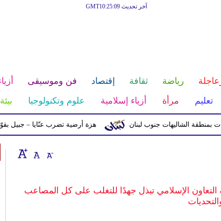
آخر تحديث GMT10:25:09
عاجلة
رياضة
ثقافة
إقتصاد
فن وموسيقى
أزياء
تعليم
مرأة
أزياء إسلامية
علوم وتكنولوجيا
بيئة
ة الشاليهات جنوب لبنان
هزة أرضية تضرب عنّايا – جبيل بقوّة 2.8 درجات على مقياس ريختر
لتعاون الإسلامي تبذل جهدًا للتغلب على كل المصاعب
التحديات