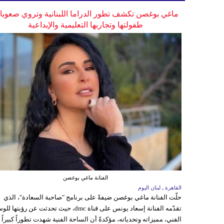
ماغي بوغصن تكشف تطور الدراما اللبنانية وتروي صعوب
طفولتها وتجاربها التعليمية والإبداعية
الفنانة ماغي بوغصن
القاهرة ـ لبنان اليوم
حلّت الفنانة ماغي بوغصن ضيفةً على برنامج "صاحبة السعادة"، الذي
تقدّمه الفنانة إسعاد يونس على قناة dmc، حيث تحدثت عن رؤيتها
الفني، مميزاته وتحدياته، مؤكدةً أن الساحة الفنية شهدت تطوراً كبيراً