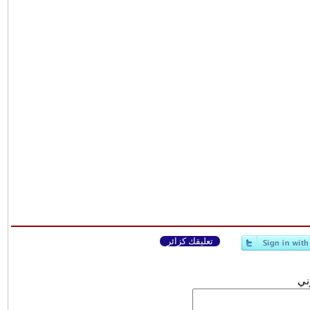
تعليقك كزائر
وني