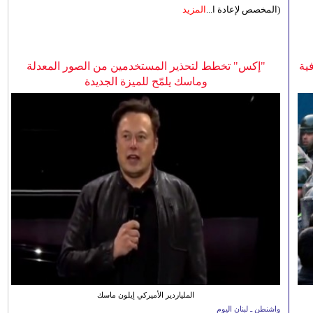
(المخصص لإعادة ا...
المزيد
ية
"إكس" تخطط لتحذير المستخدمين من الصور المعدلة
وماسك يلمّح للميزة الجديدة
الملياردير الأميركي إيلون ماسك
واشنطن ـ لبنان اليوم