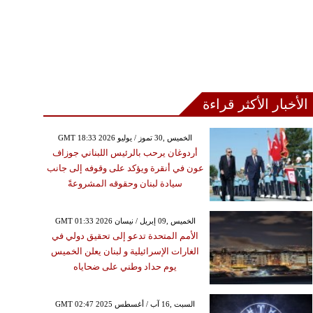
الأخبار الأكثر قراءة
GMT 18:33 2026 الخميس ,30 تموز / يوليو
أردوغان يرحب بالرئيس اللبناني جوزاف
عون في أنقرة ويؤكد على وقوفه إلى جانب
سيادة لبنان وحقوقه المشروعةً
GMT 01:33 2026 الخميس ,09 إبريل / نيسان
الأمم المتحدة تدعو إلى تحقيق دولي في
الغارات الإسرائيلية و لبنان يعلن الخميس
يوم حداد وطني على ضحاياه
GMT 02:47 2025 السبت ,16 آب / أغسطس