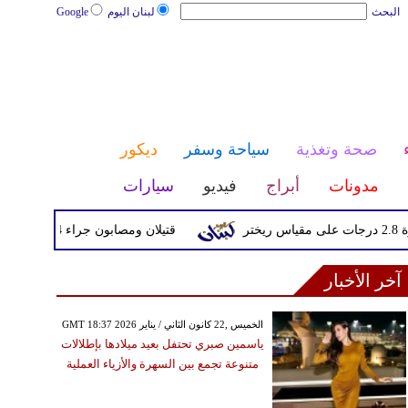
البحث
لبنان اليوم
Google
صحة وتغذية
سياحة وسفر
ديكور
مدونات
أبراج
فيديو
سيارات
قتيلان ومصابون جراء 14 غارة إسرائيلية على شرق وجنوب لبنان
آخر الأخبار
GMT 18:37 2026 الخميس ,22 كانون الثاني / يناير
ياسمين صبري تحتفل بعيد ميلادها بإطلالات
متنوعة تجمع بين السهرة والأزياء العملية