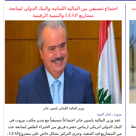
ات
اجتماع تنسيقي بين المالية اللبنانية والبنك الدولي لمتابعة
مشاريع LEAP والتنمية الرقمية
وزير المالية اللبناني ياسين جابر
بيروت ـ لبنان اليوم
عقد وزير المالية ياسين جابر اجتماعاً تنسيقياً مع مدير مكتب بيروت في
 للوسط
البنك الدولي انريكي ارماس حضره فريق من الخبراء خُصِّص لمتابعة عدد
من المشاريع قيد التنفيذ، وجرى التركيز بشكل خاص على مشروعLEAP ،