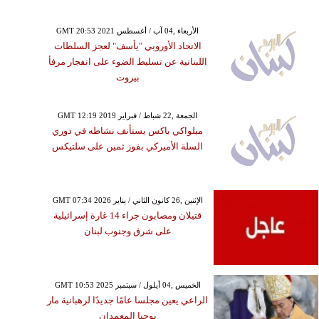
GMT 20:53 2021 الأربعاء ,04 آب / أغسطس
الاتحاد الأوروبي "يأسف" لعجز السلطات
اللبنانية عن تسليط الضوء على انفجار مرفأ
بيروت
GMT 12:19 2019 الجمعة ,22 شباط / فبراير
ميلواكي باكس يستأنف نشاطه في دوري
السلة الأميركي بفوز ثمين على سلتيكس
GMT 07:34 2026 الإثنين ,26 كانون الثاني / يناير
قتيلان ومصابون جراء 14 غارة إسرائيلية
على شرق وجنوب لبنان
GMT 10:53 2025 الخميس ,04 أيلول / سبتمبر
الراعي يعين مجلسا عامًا جديدًا لرهبانية مار
يوحنا المعمدان