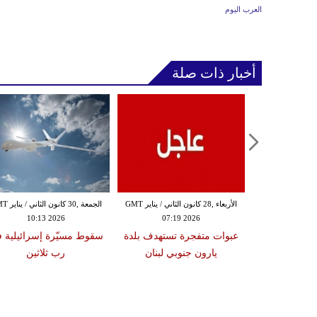
العرب اليوم
أخبار ذات صلة
الثلاثاء ,27 كانون الثاني / يناير GMT
الأربعاء ,28 كانون الثاني / يناير GMT
الجمعة ,30 كانون
10:13 2026
07:19 2026
18:47
دة تضرب لبنان
عبوات متفجرة تستهدف بلدة
سقوط مسيّرة إسرائيلية 
2 درجات على مقياس
يارون جنوبي لبنان
رب ثلاثين
تر