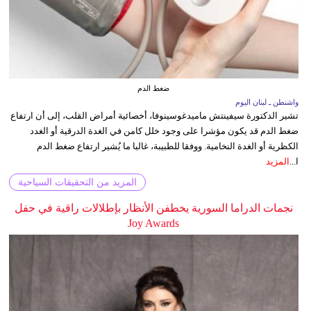
ضغط الدم
واشنطن ـ لبنان اليوم
تشير الدكتورة سيفينتش ماميدغوسينوفا، أخصائية أمراض القلب، إلى أن ارتفاع
ضغط الدم قد يكون مؤشرا على وجود خلل كامن في الغدة الدرقية أو الغدد
الكظرية أو الغدة النخامية. ووفقا للطبيبة، غالبا ما يُشير ارتفاع ضغط الدم
ا...
المزيد
المزيد من التحقيقات السياحية
نجمات الدراما السورية يخطفن الأنظار بإطلالات راقية في حفل
Joy Awards