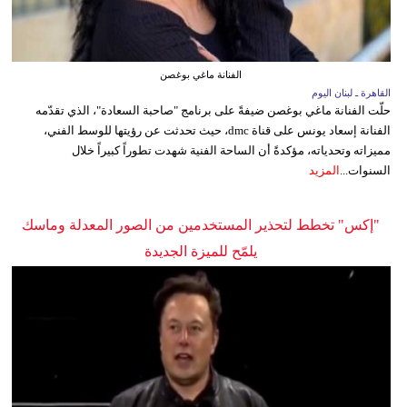
الفنانة ماغي بوغصن
القاهرة ـ لبنان اليوم
حلّت الفنانة ماغي بوغصن ضيفةً على برنامج "صاحبة السعادة"، الذي تقدّمه
الفنانة إسعاد يونس على قناة dmc، حيث تحدثت عن رؤيتها للوسط الفني،
مميزاته وتحدياته، مؤكدةً أن الساحة الفنية شهدت تطوراً كبيراً خلال
السنوات...
المزيد
"إكس" تخطط لتحذير المستخدمين من الصور المعدلة وماسك
يلمّح للميزة الجديدة