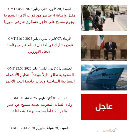
GMT 08:22 2026 الجمعة ,30 كانون الثاني / يناير
مقتل وإصابة 4 عناصر من قوات الأمن السورية
بهجوم مسلح على حاجز عسكري شرقي سوريا
GMT 21:19 2026 الأربعاء ,07 كانون الثاني / يناير
عون يشارك في احتفال تسلم قبرص رئاسة
الاتحاد الأوروبي
GMT 23:53 2026 الخميس ,01 كانون الثاني / يناير
السعودية تطلق دليلاً موحداً لتنظيم الأنشطة
السياحية الساحلية وتعزيز جاذبية البحر الأحمر
GMT 08:44 2025 السبت ,08 آذار/ مارس
وفاة الفنانة المغربية نعيمة سميح عن عمر
يناهز 73 عاماً بعد مسيرة فنية حافلة
GMT 12:43 2020 السبت ,29 شباط / فبراير