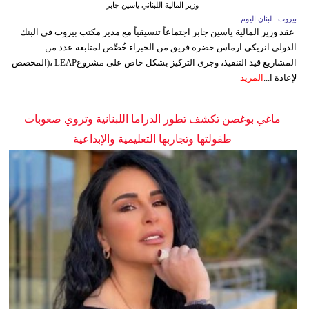
وزير المالية اللبناني ياسين جابر
بيروت ـ لبنان اليوم
عقد وزير المالية ياسين جابر اجتماعاً تنسيقياً مع مدير مكتب بيروت في البنك
الدولي انريكي ارماس حضره فريق من الخبراء خُصِّص لمتابعة عدد من
المشاريع قيد التنفيذ، وجرى التركيز بشكل خاص على مشروعLEAP ،(المخصص
لإعادة ا...
المزيد
ماغي بوغصن تكشف تطور الدراما اللبنانية وتروي صعوبات
طفولتها وتجاربها التعليمية والإبداعية