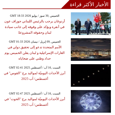
الأخبار الأكثر قراءة
GMT 18:33 2026 الخميس ,30 تموز / يوليو
أردوغان يرحب بالرئيس اللبناني جوزاف عون
في أنقرة ويؤكد على وقوفه إلى جانب سيادة
لبنان وحقوقه المشروعةً
GMT 01:33 2026 الخميس ,09 إبريل / نيسان
الأمم المتحدة تدعو إلى تحقيق دولي في
الغارات الإسرائيلية و لبنان يعلن الخميس يوم
حداد وطني على ضحاياه
GMT 02:41 2025 السبت ,16 آب / أغسطس
أبرز الأحداث اليوميّة لمواليد برج "القوس" في
أغسطس/ آب 2025
GMT 02:47 2025 السبت ,16 آب / أغسطس
أبرز الأحداث اليوميّة لمواليد برج "الحوت" في
أغسطس/ آب 2025