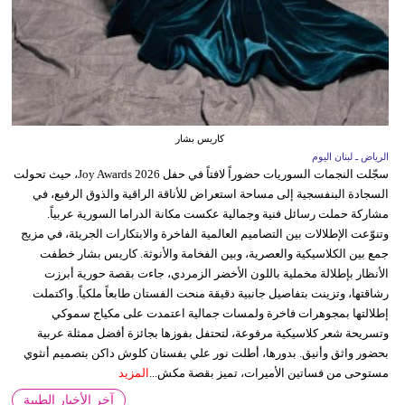
كاريس بشار
الرياض ـ لبنان اليوم
سجّلت النجمات السوريات حضوراً لافتاً في حفل Joy Awards 2026، حيث تحولت
السجادة البنفسجية إلى مساحة استعراض للأناقة الراقية والذوق الرفيع، في
مشاركة حملت رسائل فنية وجمالية عكست مكانة الدراما السورية عربياً.
وتنوّعت الإطلالات بين التصاميم العالمية الفاخرة والابتكارات الجريئة، في مزيج
جمع بين الكلاسيكية والعصرية، وبين الفخامة والأنوثة. كاريس بشار خطفت
الأنظار بإطلالة مخملية باللون الأخضر الزمردي، جاءت بقصة حورية أبرزت
رشاقتها، وتزينت بتفاصيل جانبية دقيقة منحت الفستان طابعاً ملكياً. واكتملت
إطلالتها بمجوهرات فاخرة ولمسات جمالية اعتمدت على مكياج سموكي
وتسريحة شعر كلاسيكية مرفوعة، لتحتفل بفوزها بجائزة أفضل ممثلة عربية
بحضور واثق وأنيق. بدورها، أطلت نور علي بفستان كلوش داكن بتصميم أنثوي
مستوحى من فساتين الأميرات، تميز بقصة مكش...
المزيد
آخر الأخبار الطبية