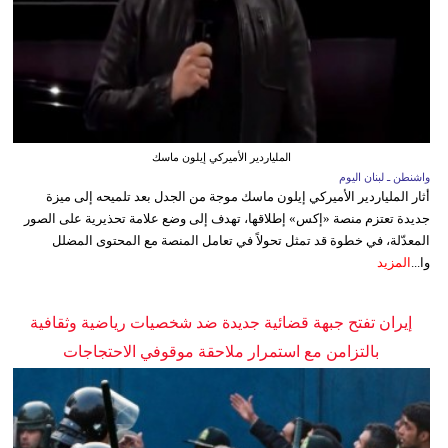
الملياردير الأميركي إيلون ماسك
واشنطن ـ لبنان اليوم
أثار الملياردير الأميركي إيلون ماسك موجة من الجدل بعد تلميحه إلى ميزة
جديدة تعتزم منصة «إكس» إطلاقها، تهدف إلى وضع علامة تحذيرية على الصور
المعدّلة، في خطوة قد تمثل تحولاً في تعامل المنصة مع المحتوى المضلل
وا...
المزيد
إيران تفتح جبهة قضائية جديدة ضد شخصيات رياضية وثقافية
بالتزامن مع استمرار ملاحقة موقوفي الاحتجاجات