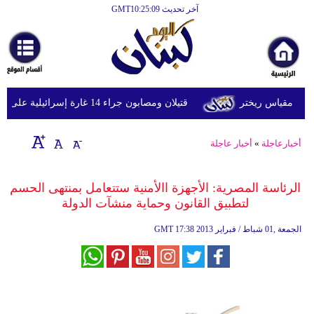
آخر تحديث GMT10:25:09
الرئيسية
أخبارعاجلة
رياضة
قتيلان ومصابون جراء 14 غارة إسرائيلية على شرق وجنوب لبنان
ثقافة
إقتصاد
أخبارعاجلة
»
أخبار عاجلة
فن
الرئاسة المصرية: الأجهزة االأمنية ستتعامل بمنتهى الحسم
وموسيقى
لتطبيق القانون وحماية منشآت الدولة
أزياء
17:38 2013 الجمعة ,01 شباط / فبراير
GMT
صحة
وتغذية
سياحة