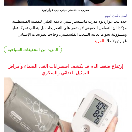
مدرب مانشستر سيتي بيب غوارديولا
لندن ـ لبنان اليوم
جدد بيب غوارديولا مدرب مانشستر سيتي دعمه العلني للقضية الفلسطينية
مؤكدا أن التضامن الحقيقي لا يقتصر على التصريحات بل يتطلب تحركا فعليا
ومسؤولية نحو ما يعانيه الشعب الفلسطيني. وجاءت تصريحات الإسباني
غوارديولا خلا...
المزيد
المزيد من التحقيقات السياحية
إرتفاع ضغط الدم قد يكشف اضطرابات الغدد الصماء وأمراض
التمثيل الغذائي والسكري