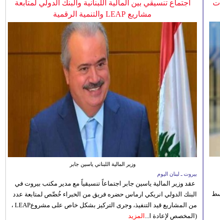
ات
اجتماع تنسيقي بين المالية اللبنانية والبنك الدولي لمتابعة
مشاريع LEAP والتنمية الرقمية
وزير المالية اللبناني ياسين جابر
بيروت ـ لبنان اليوم
عقد وزير المالية ياسين جابر اجتماعاً تنسيقياً مع مدير مكتب بيروت في
 للوسط
البنك الدولي انريكي ارماس حضره فريق من الخبراء خُصِّص لمتابعة عدد
من المشاريع قيد التنفيذ، وجرى التركيز بشكل خاص على مشروعLEAP ،
(المخصص لإعادة ا...
المزيد