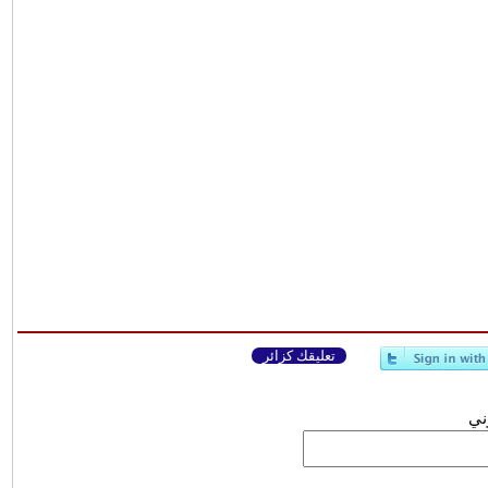
تعليقك كزائر
وني