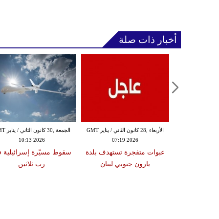
أخبار ذات صلة
الثلاثاء ,27 كانون الثاني / يناير GMT
الأربعاء ,28 كانون الثاني / يناير GMT
الجمعة ,30 كانون
10:13 2026
07:19 2026
18:47
دة تضرب لبنان
عبوات متفجرة تستهدف بلدة
سقوط مسيّرة إسرائيلية 
2 درجات على مقياس
يارون جنوبي لبنان
رب ثلاثين
تر