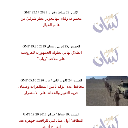
GMT 23:14 2021 الإثنين ,22 شباط / فبراير
مجموعة وليام بنهاليغونز عطر شرقيّ من
عالم الخيال
GMT 19:23 2019 الخميس ,25 إبريل / نيسان
انطلاق نهائي بطولة الجمهورية للفروسية
على ملاعب"رباب"
GMT 05:18 2026 السبت ,24 كانون الثاني / يناير
محافظ عدن يؤكد تأمين المظاهرات وضمان
حرية التعبير والحفاظ على الاستقرار
GMT 19:20 2018 السبت ,10 شباط / فبراير
البطاقة" أول عمل فني للراقصة جوهرة بعد
انفراج أزمتها