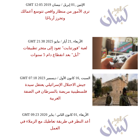
GMT 12:05 2019 الإثنين ,01 إبريل / نيسان
ترى الأمور من منظار واقعي تتوسع أعمالك
وتحرز أرباحًا
GMT 21:38 2025 الأربعاء ,21 أيار / مايو
لعبة "فورتنايت" تعود إلى متجر تطبيقات
"أبل" بعد انقطاع دام 5 سنوات
GMT 07:18 2023 السبت ,16 كانون الأول / ديسمبر
جيش الاحتلال الإسرائيلي يعتقل سيدة
فلسطينية مريضة بالسرطان في الضفة
الغربية
GMT 09:23 2020 الأربعاء ,01 كانون الثاني / يناير
أعد النظر في طريقة تعاطيك مع الزملاء في
العمل