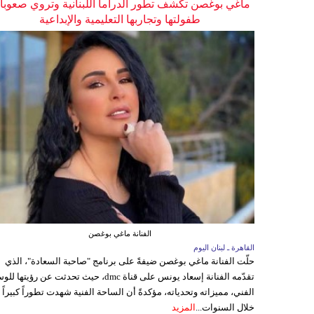
ماغي بوغصن تكشف تطور الدراما اللبنانية وتروي صعوب
طفولتها وتجاربها التعليمية والإبداعية
الفنانة ماغي بوغصن
القاهرة ـ لبنان اليوم
حلّت الفنانة ماغي بوغصن ضيفةً على برنامج "صاحبة السعادة"، الذي
تقدّمه الفنانة إسعاد يونس على قناة dmc، حيث تحدثت عن رؤيتها
الفني، مميزاته وتحدياته، مؤكدةً أن الساحة الفنية شهدت تطوراً كبيراً
خلال السنوات...
المزيد