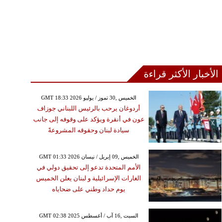
الأخبار الأكثر قراءة
GMT 18:33 2026 الخميس ,30 تموز / يوليو
أردوغان يرحب بالرئيس اللبناني جوزاف
عون في أنقرة ويؤكد على وقوفه إلى جانب
سيادة لبنان وحقوقه المشروعةً
GMT 01:33 2026 الخميس ,09 إبريل / نيسان
الأمم المتحدة تدعو إلى تحقيق دولي في
الغارات الإسرائيلية و لبنان يعلن الخميس
يوم حداد وطني على ضحاياه
GMT 02:38 2025 السبت ,16 آب / أغسطس