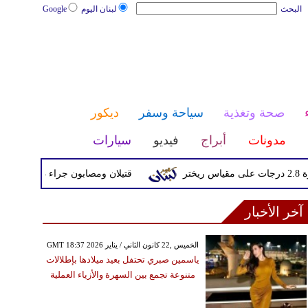
البحث
لبنان اليوم
Google
صحة وتغذية
سياحة وسفر
ديكور
مدونات
أبراج
فيديو
سيارات
قتيلان ومصابون جراء 14 غارة إسرائيلية على شرق وجنوب لبنان
آخر الأخبار
GMT 18:37 2026 الخميس ,22 كانون الثاني / يناير
ياسمين صبري تحتفل بعيد ميلادها بإطلالات
متنوعة تجمع بين السهرة والأزياء العملية