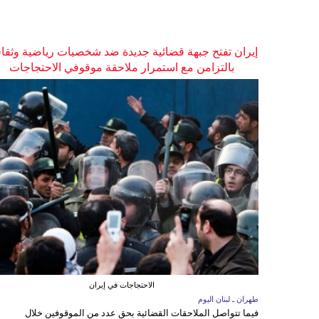
إيران تفتح جبهة قضائية جديدة ضد شخصيات رياضية وثقاف
بالتزامن مع استمرار ملاحقة موقوفي الاحتجاجات
الاحتجاجات في إيران
طهران ـ لبنان اليوم
فيما تتواصل الملاحقات القضائية بحق عدد من الموقوفين خلال