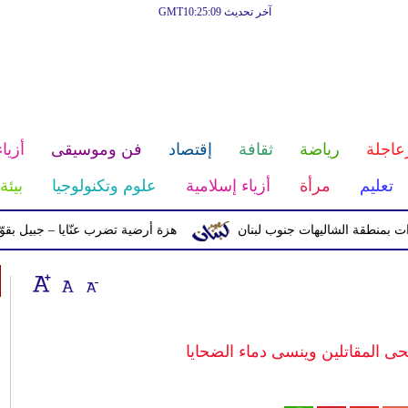
آخر تحديث GMT10:25:09
عاجلة
رياضة
ثقافة
إقتصاد
فن وموسيقى
أزياء
تعليم
مرأة
أزياء إسلامية
علوم وتكنولوجيا
بيئة
ة الشاليهات جنوب لبنان
هزة أرضية تضرب عنّايا – جبيل بقوّة 2.8 درجات على مقياس ريختر
ى المقاتلين وينسى دماء الضحايا‏