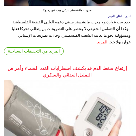
مدرب مانشستر سيتي بيب غوارديولا
لندن ـ لبنان اليوم
جدد بيب غوارديولا مدرب مانشستر سيتي دعمه العلني للقضية الفلسطينية
مؤكدا أن التضامن الحقيقي لا يقتصر على التصريحات بل يتطلب تحركا فعليا
ومسؤولية نحو ما يعانيه الشعب الفلسطيني. وجاءت تصريحات الإسباني
غوارديولا خلا...
المزيد
المزيد من التحقيقات السياحية
إرتفاع ضغط الدم قد يكشف اضطرابات الغدد الصماء وأمراض
التمثيل الغذائي والسكري