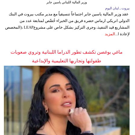
وزير المالية اللبناني ياسين جابر
بيروت ـ لبنان اليوم
عقد وزير المالية ياسين جابر اجتماعاً تنسيقياً مع مدير مكتب بيروت في البنك
الدولي انريكي ارماس حضره فريق من الخبراء خُصِّص لمتابعة عدد من
المشاريع قيد التنفيذ، وجرى التركيز بشكل خاص على مشروعLEAP ،(المخصص
لإعادة ا...
المزيد
ماغي بوغصن تكشف تطور الدراما اللبنانية وتروي صعوبات
طفولتها وتجاربها التعليمية والإبداعية