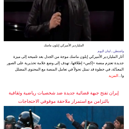
الملياردير الأميركي إيلون ماسك
واشنطن ـ لبنان اليوم
أثار الملياردير الأميركي إيلون ماسك موجة من الجدل بعد تلميحه إلى ميزة
جديدة تعتزم منصة «إكس» إطلاقها، تهدف إلى وضع علامة تحذيرية على الصور
المعدّلة، في خطوة قد تمثل تحولاً في تعامل المنصة مع المحتوى المضلل
وا...
المزيد
إيران تفتح جبهة قضائية جديدة ضد شخصيات رياضية وثقافية
بالتزامن مع استمرار ملاحقة موقوفي الاحتجاجات