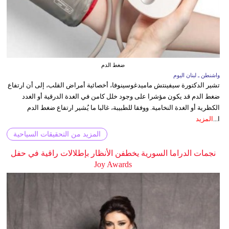
ضغط الدم
واشنطن ـ لبنان اليوم
تشير الدكتورة سيفينتش ماميدغوسينوفا، أخصائية أمراض القلب، إلى أن ارتفاع
ضغط الدم قد يكون مؤشرا على وجود خلل كامن في الغدة الدرقية أو الغدد
الكظرية أو الغدة النخامية. ووفقا للطبيبة، غالبا ما يُشير ارتفاع ضغط الدم
ا...
المزيد
المزيد من التحقيقات السياحية
نجمات الدراما السورية يخطفن الأنظار بإطلالات راقية في حفل
Joy Awards