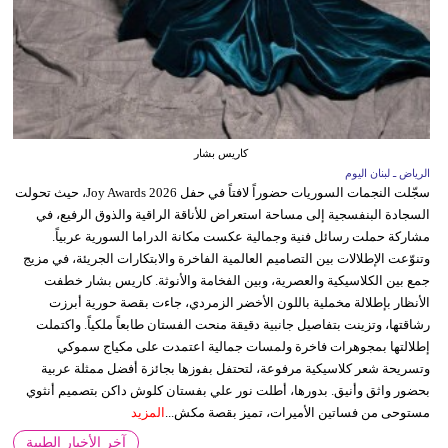
كاريس بشار
الرياض ـ لبنان اليوم
سجّلت النجمات السوريات حضوراً لافتاً في حفل Joy Awards 2026، حيث تحولت
السجادة البنفسجية إلى مساحة استعراض للأناقة الراقية والذوق الرفيع، في
مشاركة حملت رسائل فنية وجمالية عكست مكانة الدراما السورية عربياً.
وتنوّعت الإطلالات بين التصاميم العالمية الفاخرة والابتكارات الجريئة، في مزيج
جمع بين الكلاسيكية والعصرية، وبين الفخامة والأنوثة. كاريس بشار خطفت
الأنظار بإطلالة مخملية باللون الأخضر الزمردي، جاءت بقصة حورية أبرزت
رشاقتها، وتزينت بتفاصيل جانبية دقيقة منحت الفستان طابعاً ملكياً. واكتملت
إطلالتها بمجوهرات فاخرة ولمسات جمالية اعتمدت على مكياج سموكي
وتسريحة شعر كلاسيكية مرفوعة، لتحتفل بفوزها بجائزة أفضل ممثلة عربية
بحضور واثق وأنيق. بدورها، أطلت نور علي بفستان كلوش داكن بتصميم أنثوي
مستوحى من فساتين الأميرات، تميز بقصة مكش...
المزيد
آخر الأخبار الطبية