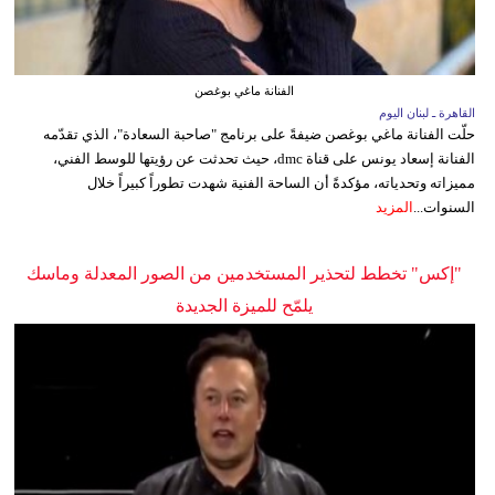
الفنانة ماغي بوغصن
القاهرة ـ لبنان اليوم
حلّت الفنانة ماغي بوغصن ضيفةً على برنامج "صاحبة السعادة"، الذي تقدّمه
الفنانة إسعاد يونس على قناة dmc، حيث تحدثت عن رؤيتها للوسط الفني،
مميزاته وتحدياته، مؤكدةً أن الساحة الفنية شهدت تطوراً كبيراً خلال
السنوات...
المزيد
"إكس" تخطط لتحذير المستخدمين من الصور المعدلة وماسك
يلمّح للميزة الجديدة