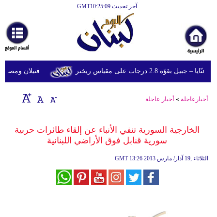
آخر تحديث GMT10:25:09
الرئيسية
أخبارعاجلة
رياضة
وّة 2.8 درجات على مقياس ريختر
قتيلان ومصابون جراء 14 غارة إسرائيلية على شرق و
ثقافة
إقتصاد
أخبارعاجلة
»
أخبار عاجلة
فن
الخارجية السورية تنفي الأنباء عن إلقاء طائرات حربية
وموسيقى
سورية قنابل فوق الأراضي اللبنانية
أزياء
13:26 2013 الثلاثاء ,19 آذار/ مارس
GMT
صحة
وتغذية
سياحة