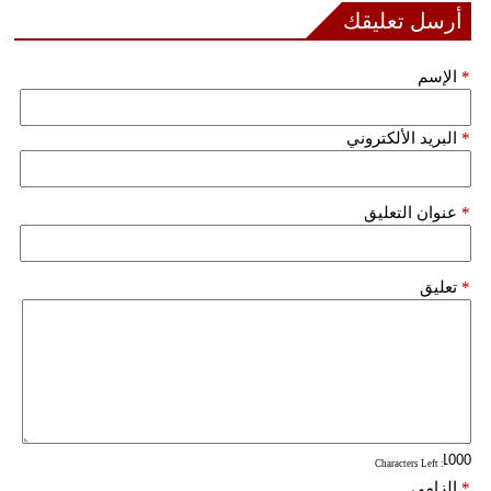
مدوَّنات
أرسل تعليقك
أبراج
*
الإسم
فيديو
*
البريد الألكتروني
سيارات
*
عنوان التعليق
*
تعليق
: Characters Left
*
إلزامي