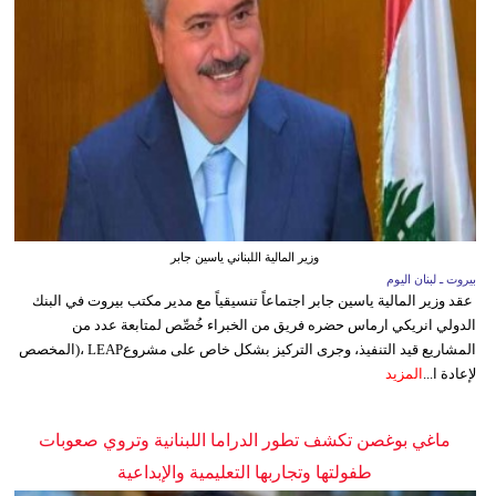
وزير المالية اللبناني ياسين جابر
بيروت ـ لبنان اليوم
عقد وزير المالية ياسين جابر اجتماعاً تنسيقياً مع مدير مكتب بيروت في البنك
الدولي انريكي ارماس حضره فريق من الخبراء خُصِّص لمتابعة عدد من
المشاريع قيد التنفيذ، وجرى التركيز بشكل خاص على مشروعLEAP ،(المخصص
لإعادة ا...
المزيد
ماغي بوغصن تكشف تطور الدراما اللبنانية وتروي صعوبات
طفولتها وتجاربها التعليمية والإبداعية