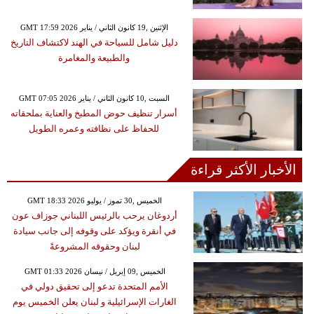
GMT 17:59 2026 الإثنين ,19 كانون الثاني / يناير
دليل شامل للسياحة في الهند لاكتشاف التاريخ
والطبيعة والمغامرة
GMT 07:05 2026 السبت ,10 كانون الثاني / يناير
أسرار تنظيف حوض المطبخ والعناية بملحقاته
للحفاظ على نظافته وعمره الطويل
الأخبار الأكثر قراءة
GMT 18:33 2026 الخميس ,30 تموز / يوليو
أردوغان يرحب بالرئيس اللبناني جوزاف عون
في أنقرة ويؤكد على وقوفه إلى جانب سيادة
لبنان وحقوقه المشروعةً
GMT 01:33 2026 الخميس ,09 إبريل / نيسان
الأمم المتحدة تدعو إلى تحقيق دولي في
الغارات الإسرائيلية و لبنان يعلن الخميس يوم