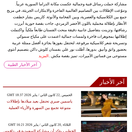
مشاركة حملت رسائل فنية وجمالية عكست مكانة الدراما السورية عربياً.
وتنوّعت الإطلالات بين التصاميم العالمية الفاخرة والابتكارات الجريئة، في مزيج
جمع بين الكلاسيكية والعصرية، وبين الفخامة والأنوثة. كاريس بشار خطفت
الأنظار بإطلالة مخملية باللون الأخضر الزمردي، جاءت بقصة حورية أبرزت
رشاقتها، وتزينت بتفاصيل جانبية دقيقة منحت الفستان طابعاً ملكياً. واكتملت
إطلالتها بمجوهرات فاخرة ولمسات جمالية اعتمدت على مكياج سموكي
وتسريحة شعر كلاسيكية مرفوعة، لتحتفل بفوزها بجائزة أفضل ممثلة عربية
بحضور واثق وأنيق. بدورها، أطلت نور علي بفستان كلوش داكن بتصميم أنثوي
مستوحى من فساتين الأميرات، تميز بقصة مكش...
المزيد
آخر الأخبار الطبية
آخر الأخبار
GMT 18:37 2026 الخميس ,22 كانون الثاني / يناير
ياسمين صبري تحتفل بعيد ميلادها بإطلالات
متنوعة تجمع بين السهرة والأزياء العملية
GMT 16:21 2026 الثلاثاء ,20 كانون الثاني / يناير
الخطيب يؤكد أن مشاركة السعودية في دافوس