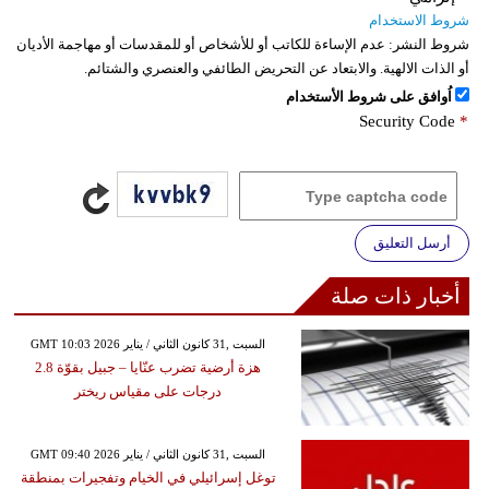
شروط الاستخدام
شروط النشر:
عدم الإساءة للكاتب أو للأشخاص أو للمقدسات أو مهاجمة الأديان
أو الذات الالهية. والابتعاد عن التحريض الطائفي والعنصري والشتائم.
اُوافق على شروط الأستخدام
Security Code
*
أرسل التعليق
أخبار ذات صلة
GMT 10:03 2026 السبت ,31 كانون الثاني / يناير
هزة أرضية تضرب عنّايا – جبيل بقوّة 2.8
درجات على مقياس ريختر
GMT 09:40 2026 السبت ,31 كانون الثاني / يناير
توغل إسرائيلي في الخيام وتفجيرات بمنطقة