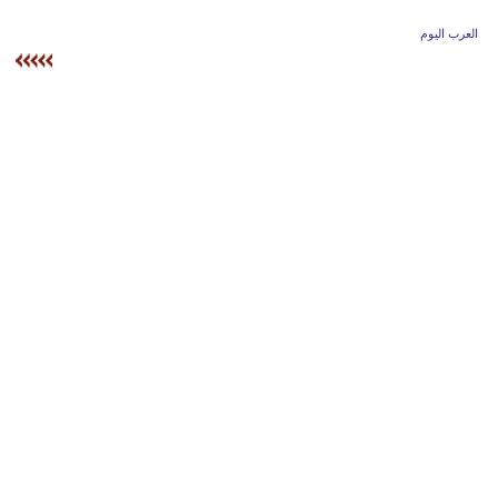
وسفر
العرب اليوم
ديكور
أخبار
إعلام
تعليم
مرأة
أزياء
إسلامية
علوم
وتكنولوجيا
بيئة