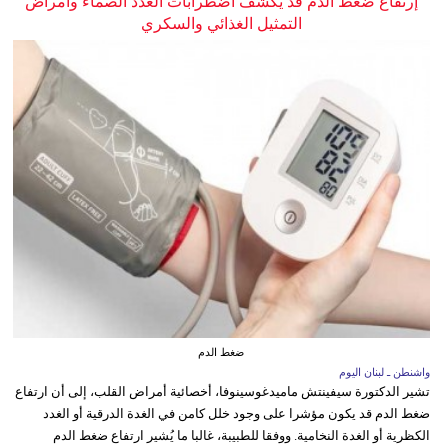
إرتفاع ضغط الدم قد يكشف اضطرابات الغدد الصماء وأمراض
التمثيل الغذائي والسكري
ضغط الدم
واشنطن ـ لبنان اليوم
تشير الدكتورة سيفينتش ماميدغوسينوفا، أخصائية أمراض القلب، إلى أن ارتفاع
ضغط الدم قد يكون مؤشرا على وجود خلل كامن في الغدة الدرقية أو الغدد
الكظرية أو الغدة النخامية. ووفقا للطبيبة، غالبا ما يُشير ارتفاع ضغط الدم