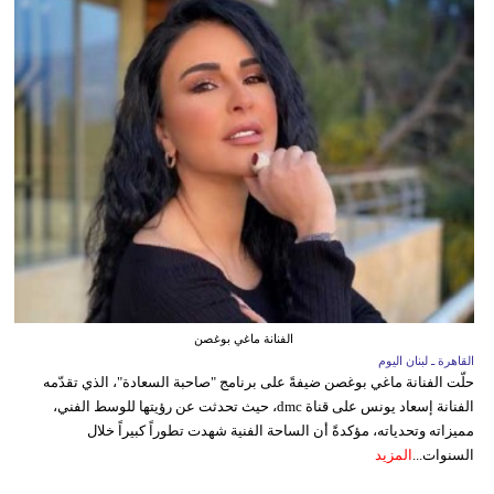
الفنانة ماغي بوغصن
القاهرة ـ لبنان اليوم
حلّت الفنانة ماغي بوغصن ضيفةً على برنامج "صاحبة السعادة"، الذي تقدّمه
الفنانة إسعاد يونس على قناة dmc، حيث تحدثت عن رؤيتها للوسط الفني،
مميزاته وتحدياته، مؤكدةً أن الساحة الفنية شهدت تطوراً كبيراً خلال
السنوات...
المزيد