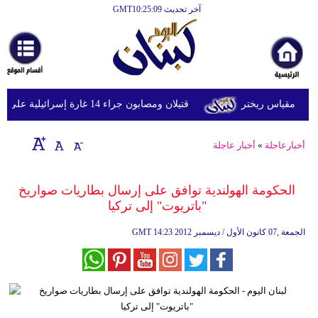
آخر تحديث GMT10:25:09
الرئيسية
أخبارعاجلة
رياضة
قتيلان ومصابون جراء 14 غارة إسرائيلية على شرق وجنوب لبنان
ثقافة
إقتصاد
أخبارعاجلة
»
أخبار عاجلة
فن
الحكومة الهولندية توافق على إرسال بطاريات صواريخ
وموسيقى
"باتريوت" إلى تركيا
أزياء
14:23 2012 الجمعة ,07 كانون الأول / ديسمبر
GMT
صحة
وتغذية
سياحة