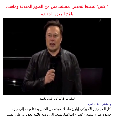
"إكس" تخطط لتحذير المستخدمين من الصور المعدلة وماسك
يلمّح للميزة الجديدة
الملياردير الأميركي إيلون ماسك
واشنطن ـ لبنان اليوم
أثار الملياردير الأميركي إيلون ماسك موجة من الجدل بعد تلميحه إلى ميزة
جديدة تعتزم منصة «إكس» إطلاقها، تهدف إلى وضع علامة تحذيرية على الصور