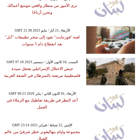
ترى الأمور من منظار واقعي تتوسع أعمالك
وتحرز أرباحًا
GMT 21:38 2025 الأربعاء ,21 أيار / مايو
لعبة "فورتنايت" تعود إلى متجر تطبيقات "أبل"
بعد انقطاع دام 5 سنوات
GMT 07:18 2023 السبت ,16 كانون الأول / ديسمبر
جيش الاحتلال الإسرائيلي يعتقل سيدة
فلسطينية مريضة بالسرطان في الضفة الغربية
GMT 09:23 2020 الأربعاء ,01 كانون الثاني / يناير
أعد النظر في طريقة تعاطيك مع الزملاء في
العمل
GMT 23:14 2021 الإثنين ,22 شباط / فبراير
مجموعة وليام بنهاليغونز عطر شرقيّ من عالم
الخيال