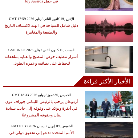
في حفل Joy Awards
GMT 17:59 2026 الإثنين ,19 كانون الثاني / يناير
دليل شامل للسياحة في الهند لاكتشاف التاريخ
والطبيعة والمغامرة
GMT 07:05 2026 السبت ,10 كانون الثاني / يناير
أسرار تنظيف حوض المطبخ والعناية بملحقاته
للحفاظ على نظافته وعمره الطويل
الأخبار الأكثر قراءة
GMT 18:33 2026 الخميس ,30 تموز / يوليو
أردوغان يرحب بالرئيس اللبناني جوزاف عون
في أنقرة ويؤكد على وقوفه إلى جانب سيادة
لبنان وحقوقه المشروعةً
GMT 01:33 2026 الخميس ,09 إبريل / نيسان
الأمم المتحدة تدعو إلى تحقيق دولي في