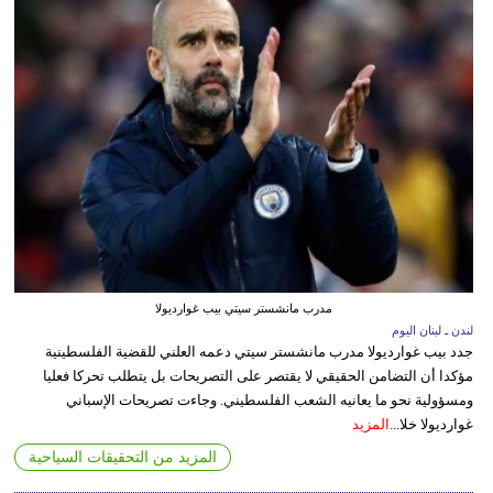
مدرب مانشستر سيتي بيب غوارديولا
لندن ـ لبنان اليوم
جدد بيب غوارديولا مدرب مانشستر سيتي دعمه العلني للقضية الفلسطينية
مؤكدا أن التضامن الحقيقي لا يقتصر على التصريحات بل يتطلب تحركا فعليا
ومسؤولية نحو ما يعانيه الشعب الفلسطيني. وجاءت تصريحات الإسباني
غوارديولا خلا...
المزيد
المزيد من التحقيقات السياحية