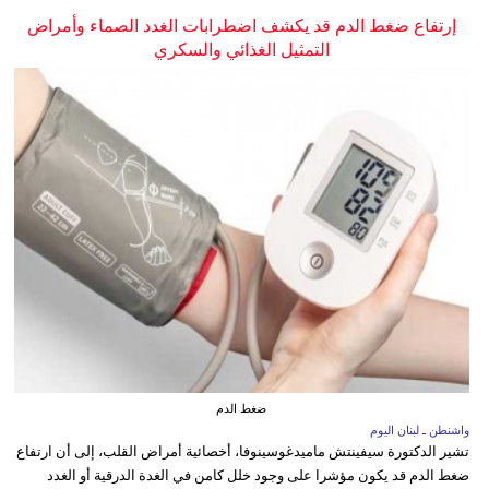
إرتفاع ضغط الدم قد يكشف اضطرابات الغدد الصماء وأمراض
التمثيل الغذائي والسكري
ضغط الدم
واشنطن ـ لبنان اليوم
تشير الدكتورة سيفينتش ماميدغوسينوفا، أخصائية أمراض القلب، إلى أن ارتفاع
ضغط الدم قد يكون مؤشرا على وجود خلل كامن في الغدة الدرقية أو الغدد