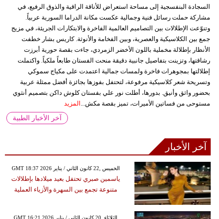
السجادة البنفسجية إلى مساحة استعراض للأناقة الراقية والذوق الرفيع، في
مشاركة حملت رسائل فنية وجمالية عكست مكانة الدراما السورية عربياً.
وتنوّعت الإطلالات بين التصاميم العالمية الفاخرة والابتكارات الجريئة، في مزيج
جمع بين الكلاسيكية والعصرية، وبين الفخامة والأنوثة. كاريس بشار خطفت
الأنظار بإطلالة مخملية باللون الأخضر الزمردي، جاءت بقصة حورية أبرزت
رشاقتها، وتزينت بتفاصيل جانبية دقيقة منحت الفستان طابعاً ملكياً. واكتملت
إطلالتها بمجوهرات فاخرة ولمسات جمالية اعتمدت على مكياج سموكي
وتسريحة شعر كلاسيكية مرفوعة، لتحتفل بفوزها بجائزة أفضل ممثلة عربية
بحضور واثق وأنيق. بدورها، أطلت نور علي بفستان كلوش داكن بتصميم أنثوي
مستوحى من فساتين الأميرات، تميز بقصة مكش...
المزيد
آخر الأخبار الطبية
آخر الأخبار
GMT 18:37 2026 الخميس ,22 كانون الثاني / يناير
ياسمين صبري تحتفل بعيد ميلادها بإطلالات
متنوعة تجمع بين السهرة والأزياء العملية
GMT 16:21 2026 الثلاثاء ,20 كانون الثاني / يناير