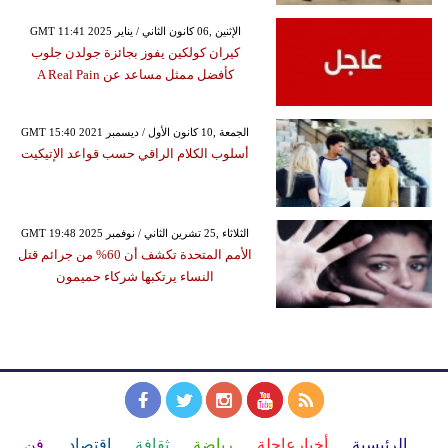
GMT 11:41 2025 الإثنين ,06 كانون الثاني / يناير
كيران كولكين يفوز بجائزة جولدن جلوب
كأفضل ممثل مساعد عن A Real Pain
GMT 15:40 2021 الجمعة ,10 كانون الأول / ديسمبر
أسلوب الكلام الراقي حسب قواعد الإتيكيت
GMT 19:48 2025 الثلاثاء ,25 تشرين الثاني / نوفمبر
الأمم المتحدة تكشف أن 60% من جرائم قتل
النساء يرتكبها شركاء حميمون
الرئيسية
أخبارعاجلة
رياضة
ثقافة
إقتصاد
فن