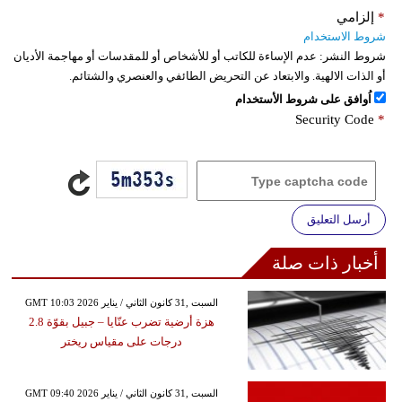
*
إلزامي
شروط الاستخدام
شروط النشر:
عدم الإساءة للكاتب أو للأشخاص أو للمقدسات أو مهاجمة الأديان
أو الذات الالهية. والابتعاد عن التحريض الطائفي والعنصري والشتائم.
اُوافق على شروط الأستخدام
Security Code
*
أرسل التعليق
أخبار ذات صلة
GMT 10:03 2026 السبت ,31 كانون الثاني / يناير
هزة أرضية تضرب عنّايا – جبيل بقوّة 2.8
درجات على مقياس ريختر
GMT 09:40 2026 السبت ,31 كانون الثاني / يناير