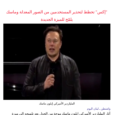
"إكس" تخطط لتحذير المستخدمين من الصور المعدلة وماسك
يلمّح للميزة الجديدة
الملياردير الأميركي إيلون ماسك
واشنطن ـ لبنان اليوم
أثار الملياردير الأميركي إيلون ماسك موجة من الجدل بعد تلميحه إلى ميزة