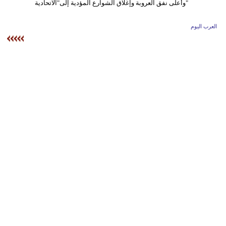
وسفر
ديكور
العرب اليوم
أخبار
إعلام
تعليم
مرأة
أزياء
إسلامية
علوم
وتكنولوجيا
بيئة