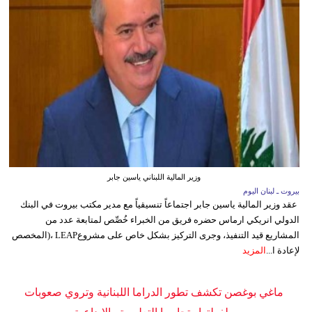
وزير المالية اللبناني ياسين جابر
بيروت ـ لبنان اليوم
عقد وزير المالية ياسين جابر اجتماعاً تنسيقياً مع مدير مكتب بيروت في البنك
الدولي انريكي ارماس حضره فريق من الخبراء خُصِّص لمتابعة عدد من
المشاريع قيد التنفيذ، وجرى التركيز بشكل خاص على مشروعLEAP ،(المخصص
لإعادة ا...
المزيد
ماغي بوغصن تكشف تطور الدراما اللبنانية وتروي صعوبات