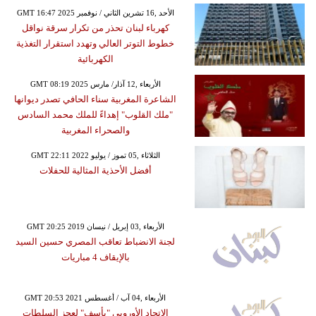
GMT 16:47 2025 الأحد ,16 تشرين الثاني / نوفمبر
كهرباء لبنان تحذر من تكرار سرقة نواقل
خطوط التوتر العالي وتهدد استقرار التغذية
الكهربائية
GMT 08:19 2025 الأربعاء ,12 آذار/ مارس
الشاعرة المغربية سناء الحافي تصدر ديوانها
"ملك القلوب" إهداءً للملك محمد السادس
والصحراء المغربية
GMT 22:11 2022 الثلاثاء ,05 تموز / يوليو
أفضل الأحذية المثالية للحفلات
GMT 20:25 2019 الأربعاء ,03 إبريل / نيسان
لجنة الانضباط تعاقب المصري حسين السيد
بالإيقاف 4 مباريات
GMT 20:53 2021 الأربعاء ,04 آب / أغسطس
الاتحاد الأوروبي "يأسف" لعجز السلطات