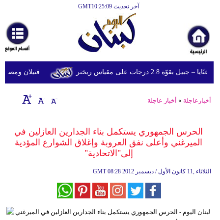
آخر تحديث GMT10:25:09
الرئيسية
أخبارعاجلة
رياضة
قوّة 2.8 درجات على مقياس ريختر
قتيلان ومصابون جراء 14 غارة إسرائيلية على شرق 
ثقافة
إقتصاد
أخبارعاجلة
»
أخبار عاجلة
فن
الحرس الجمهوري يستكمل بناء الجدارين العازلين في
وموسيقى
الميرغني وأعلى نفق العروبة وإغلاق الشوارع المؤدية
إلى"الاتحادية"
أزياء
08:28 2012 الثلاثاء ,11 كانون الأول / ديسمبر
GMT
صحة
وتغذية
سياحة