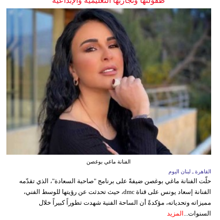
طفولتها وتجاربها التعليمية والإبداعية
الفنانة ماغي بوغصن
القاهرة ـ لبنان اليوم
حلّت الفنانة ماغي بوغصن ضيفةً على برنامج "صاحبة السعادة"، الذي تقدّمه
الفنانة إسعاد يونس على قناة dmc، حيث تحدثت عن رؤيتها للوسط الفني،
مميزاته وتحدياته، مؤكدةً أن الساحة الفنية شهدت تطوراً كبيراً خلال
السنوات...
المزيد