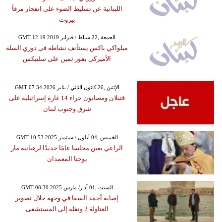
اللبنانية عن تسليط الضوء على انفجار مرفأ
بيروت
GMT 12:19 2019 الجمعة ,22 شباط / فبراير
ميلواكي باكس يستأنف نشاطه في دوري السلة
الأميركي بفوز ثمين على سلتيكس
GMT 07:34 2026 الإثنين ,26 كانون الثاني / يناير
قتيلان ومصابون جراء 14 غارة إسرائيلية على
شرق وجنوب لبنان
GMT 10:53 2025 الخميس ,04 أيلول / سبتمبر
الراعي يعين مجلسا عامًا جديدًا لرهبانية مار
يوحنا المعمدان
GMT 08:30 2025 السبت ,01 آذار/ مارس
إصابة أحمد السقا في وجهه خلال تصوير
العتاولة 2 ونقله إلى المستشفى