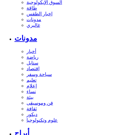
السوق الإيكولوجية
طاقة
اخبار الطقس
مدونات
غاليري
مدونات
أخبار
رياضة
ستايل
اقتصاد
سياحة وسفر
تعليم
إعلام
نساء
بيئة
فن وموسيقى
ثقافة
ديكور
علوم وتكنولوجيا
أبراج