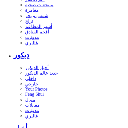
منتجعات صحية
مغامرة
شمس و بحر
تزلج
أشهر المطاعم
أفخم الفنادق
مدونات
غاليري
ديكور
أخبار الديكور
جديد عالم الديكور
داخلي
خارجي
Your Photos
Feng Shui
منزل
مقابلات
مدونات
غاليري