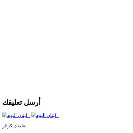
أرسل تعليقك
تعليقك كزائر