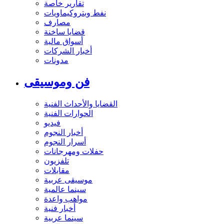
تقارير خاصة
نفط وبتروكيماويات
مصارف
قضايا ساخنة
أسواق مالية
أخبار الشركات
مدونات
فن وموسيقى
القضايا والأحداث الفنية
الحوارات الفنية
فيديو
أخبار النجوم
أسرار النجوم
حفلات ومهرجانات
تلفزيون
مقابلات
موسيقى عربية
سينما عالمية
مواهب واعدة
أخبار فنية
سينما عربية