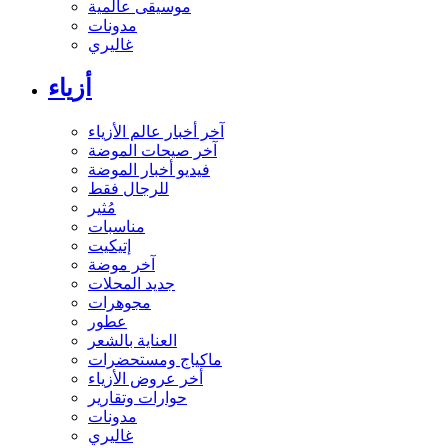
موسيقى عالمية
مدونات
غاليري
أزياء
آخر أخبار عالم الأزياء
آخر صيحات الموضة
فيديو أخبار الموضة
للرجال فقط
مُثير
مناسبات
إتيكيت
آخر موضة
جديد المحلات
مجوهرات
عطور
العناية بالشعر
ماكياج ومستحضرات
أخر عروض الأزياء
حوارات وتقارير
مدونات
غاليري