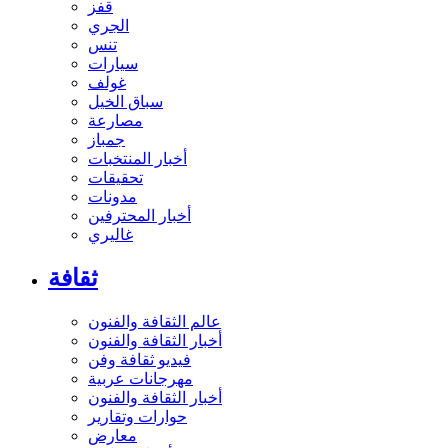
قفز
الجري
تنس
سيارات
غولف
سباق الخيل
مصارعة
جمباز
أخبار المنتخبات
تحقيقات
مدونات
أخبار المحترفين
غاليري
ثقافة
عالم الثقافة والفنون
أخبار الثقافة والفنون
فيديو ثقافة وفن
مهرجانات عربية
أخبار الثقافة والفنون
حوارات وتقارير
معارض