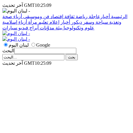
آخر تحديث GMT10:25:09
الرئيسية
أخبارعاجلة
رياضة
ثقافة
إقتصاد
فن وموسيقى
أزياء
صحة
وتغذية
سياحة وسفر
ديكور
أخبار
إعلام
تعليم
مرأة
أزياء إسلامية
علوم وتكنولوجيا
بيئة
مدوَّنات
أبراج
فيديو
سيارات
Google
لبنان اليوم
البحث
آخر تحديث GMT10:25:09