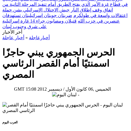
في قطاع غزة الأمر الذي يفتح الطريق أمام تنفيذ المرحلة الثانية من
اتفاق وقف إطلاق النار
جيش الاحتلال الإسرائيلي يشن حملة
اعتقالات واسعة في طولكرم
ضربتان جويتان إسرائيليتان تستهدفان
عنصرين في حزب الله
قتيلان ومصابون جراء 14 غارة إسرائيلية
على شرق وجنوب لبنان
أخر الأخبار
أخبارعاجلة
»
أخبار عاجلة
الحرس الجمهوري يبني حاجزًا
اسمنتيًا أمام القصر الرئاسي
المصري
15:08 2012 الخميس ,06 كانون الأول / ديسمبر
GMT
العرب اليوم