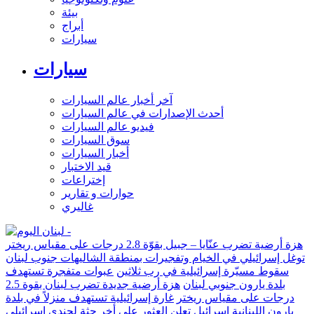
بيئة
أبراج
سيارات
سيارات
آخر أخبار عالم السيارات
أحدث الإصدارات في عالم السيارات
فيديو عالم السيارات
سوق السيارات
أخبار السيارات
قيد الاختبار
إختراعات
حوارات و تقارير
غاليري
هزة أرضية تضرب عنّايا – جبيل بقوّة 2.8 درجات على مقياس ريختر
توغل إسرائيلي في الخيام وتفجيرات بمنطقة الشاليهات جنوب لبنان
سقوط مسيّرة إسرائيلية في رب ثلاثين
عبوات متفجرة تستهدف
بلدة يارون جنوبي لبنان
هزة أرضية جديدة تضرب لبنان بقوة 2.5
درجات على مقياس ريختر
غارة إسرائيلية تستهدف منزلاً في بلدة
يارون اللبنانية
إسرائيل تعلن العثور على أخر جثة لجندي إسرائيلي