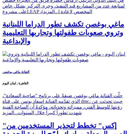
في البنك الدولي انريكي ارماس حضره فريق من الخبراء خُصِّص
لمتابعة عدد من المشاريع قيد التنفيذ، وجرى التركيز بشكل خاص
على مشروعLEAP ،(المخصص لإعادة ا...
المزيد
ماغي بوغصن تكشف تطور الدراما اللبنانية
وتروي صعوبات طفولتها وتجاربها التعليمية
والإبداعية
الفنانة ماغي بوغصن
القاهرة ـ لبنان اليوم
حلّت الفنانة ماغي بوغصن ضيفةً على برنامج "صاحبة السعادة"،
الذي تقدّمه الفنانة إسعاد يونس على قناة dmc، حيث تحدثت عن
رؤيتها للوسط الفني، مميزاته وتحدياته، مؤكدةً أن الساحة الفنية
شهدت تطوراً كبيراً خلال السنوات...
المزيد
"إكس" تخطط لتحذير المستخدمين من