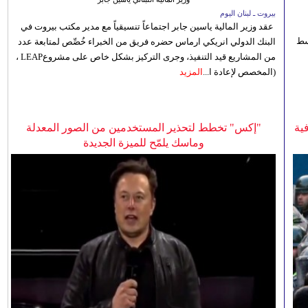
بيروت ـ لبنان اليوم
عقد وزير المالية ياسين جابر اجتماعاً تنسيقياً مع مدير مكتب بيروت في
 للوسط
البنك الدولي انريكي ارماس حضره فريق من الخبراء خُصِّص لمتابعة عدد
من المشاريع قيد التنفيذ، وجرى التركيز بشكل خاص على مشروعLEAP ،
(المخصص لإعادة ا...
المزيد
ية
"إكس" تخطط لتحذير المستخدمين من الصور المعدلة
وماسك يلمّح للميزة الجديدة