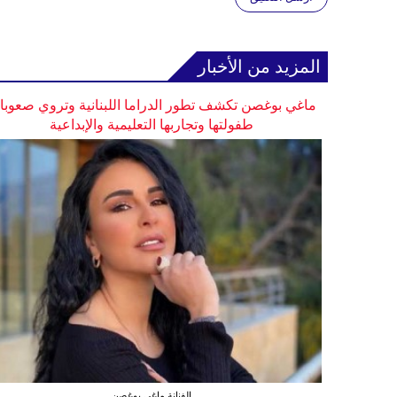
المزيد من الأخبار
ماغي بوغصن تكشف تطور الدراما اللبنانية وتروي صعوب
طفولتها وتجاربها التعليمية والإبداعية
الفنانة ماغي بوغصن