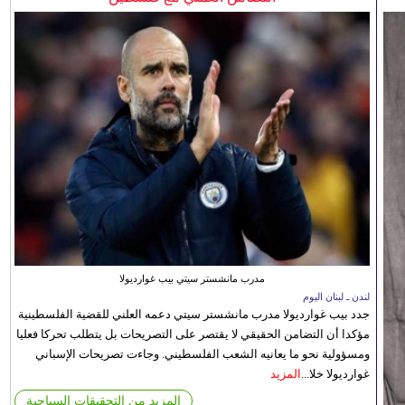
مدرب مانشستر سيتي بيب غوارديولا
لندن ـ لبنان اليوم
جدد بيب غوارديولا مدرب مانشستر سيتي دعمه العلني للقضية الفلسطينية
مؤكدا أن التضامن الحقيقي لا يقتصر على التصريحات بل يتطلب تحركا فعليا
ومسؤولية نحو ما يعانيه الشعب الفلسطيني. وجاءت تصريحات الإسباني
غوارديولا خلا...
المزيد
المزيد من التحقيقات السياحية