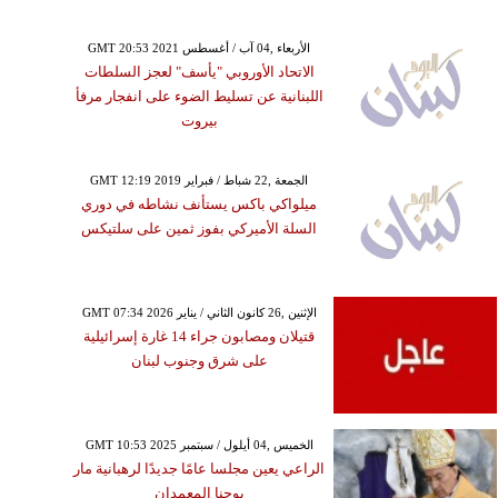
GMT 20:53 2021 الأربعاء ,04 آب / أغسطس
الاتحاد الأوروبي "يأسف" لعجز السلطات
اللبنانية عن تسليط الضوء على انفجار مرفأ
بيروت
GMT 12:19 2019 الجمعة ,22 شباط / فبراير
ميلواكي باكس يستأنف نشاطه في دوري
السلة الأميركي بفوز ثمين على سلتيكس
GMT 07:34 2026 الإثنين ,26 كانون الثاني / يناير
قتيلان ومصابون جراء 14 غارة إسرائيلية
على شرق وجنوب لبنان
GMT 10:53 2025 الخميس ,04 أيلول / سبتمبر
الراعي يعين مجلسا عامًا جديدًا لرهبانية مار
يوحنا المعمدان