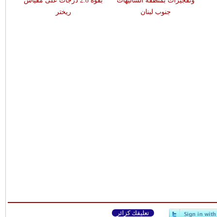
وتفجيرات بمنطقة الشاليهات
بقوّة 2.8 درجات على مقياس
جنوب لبنان
ريختر
تعليقك كزائر