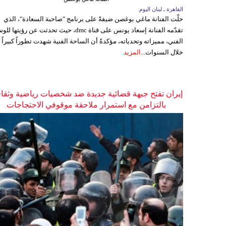
القاهرة ـ لبنان اليوم
حلّت الفنانة ماغي بوغصن ضيفةً على برنامج "صاحبة السعادة"، الذي
تقدّمه الفنانة إسعاد يونس على قناة dmc، حيث تحدثت عن رؤيتها
الفني، مميزاته وتحدياته، مؤكدةً أن الساحة الفنية شهدت تطوراً كبيراً
خلال السنوات...
المزيد
إيران تفتح جبهة قضائية جديدة ضد شخصيات رياضية وثقاف
بالتزامن مع استمرار ملاحقة موقوفي الاحتجاجات