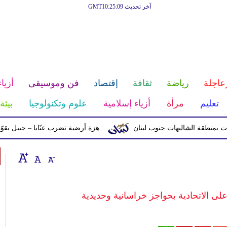
آخر تحديث GMT10:25:09
عاجلة
رياضة
ثقافة
إقتصاد
فن وموسيقى
أزياء
تعليم
مرأة
أزياء إسلامية
علوم وتكنولوجيا
بيئة
ة الشاليهات جنوب لبنان
هزة أرضية تضرب عنّايا – جبيل بقوّة 2.8 درجات على مقياس ريختر
ى الاتحادية بحواجز خراسانية وحديدية