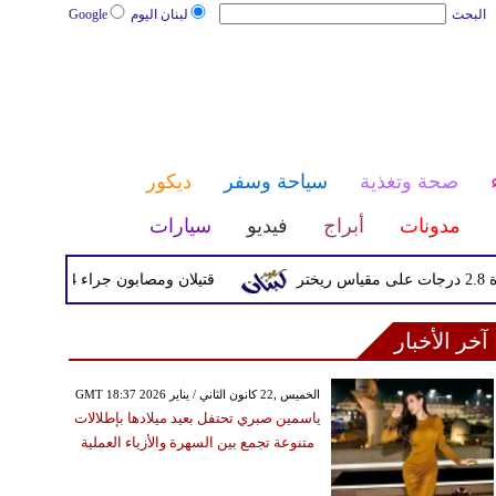
البحث
لبنان اليوم
Google
صحة وتغذية
سياحة وسفر
ديكور
مدونات
أبراج
فيديو
سيارات
قتيلان ومصابون جراء 14 غارة إسرائيلية على شرق وجنوب لبنان
آخر الأخبار
GMT 18:37 2026 الخميس ,22 كانون الثاني / يناير
ياسمين صبري تحتفل بعيد ميلادها بإطلالات
متنوعة تجمع بين السهرة والأزياء العملية