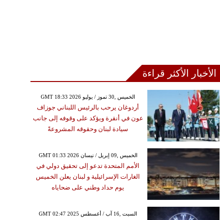
الأخبار الأكثر قراءة
GMT 18:33 2026 الخميس ,30 تموز / يوليو
أردوغان يرحب بالرئيس اللبناني جوزاف
عون في أنقرة ويؤكد على وقوفه إلى جانب
سيادة لبنان وحقوقه المشروعةً
GMT 01:33 2026 الخميس ,09 إبريل / نيسان
الأمم المتحدة تدعو إلى تحقيق دولي في
الغارات الإسرائيلية و لبنان يعلن الخميس
يوم حداد وطني على ضحاياه
GMT 02:47 2025 السبت ,16 آب / أغسطس