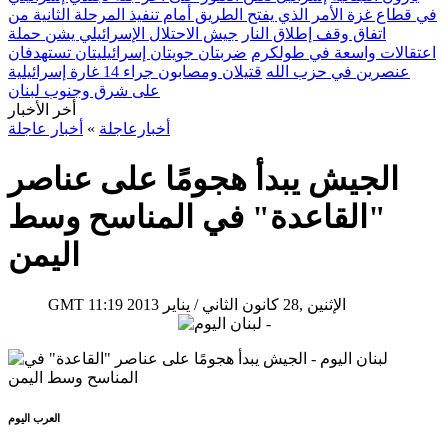
في قطاع غزة الأمر الذي يفتح الطريق أمام تنفيذ المرحلة الثانية من
اتفاق وقف إطلاق النار
جيش الاحتلال الإسرائيلي يشن حملة
اعتقالات واسعة في طولكرم
ضربتان جويتان إسرائيليتان تستهدفان
عنصرين في حزب الله
قتيلان ومصابون جراء 14 غارة إسرائيلية
على شرق وجنوب لبنان
أخر الأخبار
أخبارعاجلة
»
أخبار عاجلة
الجيش يبدأ هجومًا على عناصر
"القاعدة" في المناسح وسط
اليمن
11:19 2013 الإثنين ,28 كانون الثاني / يناير
GMT
العرب اليوم