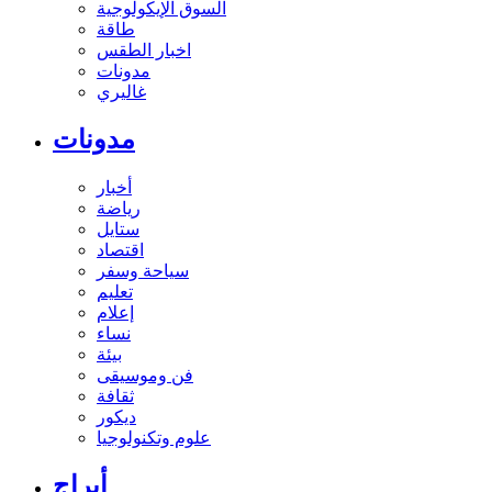
السوق الإيكولوجية
طاقة
اخبار الطقس
مدونات
غاليري
مدونات
أخبار
رياضة
ستايل
اقتصاد
سياحة وسفر
تعليم
إعلام
نساء
بيئة
فن وموسيقى
ثقافة
ديكور
علوم وتكنولوجيا
أبراج