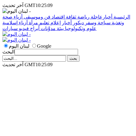
آخر تحديث GMT10:25:09
الرئيسية
أخبارعاجلة
رياضة
ثقافة
إقتصاد
فن وموسيقى
أزياء
صحة
وتغذية
سياحة وسفر
ديكور
أخبار
إعلام
تعليم
مرأة
أزياء إسلامية
علوم وتكنولوجيا
بيئة
مدوَّنات
أبراج
فيديو
سيارات
Google
لبنان اليوم
البحث
آخر تحديث GMT10:25:09