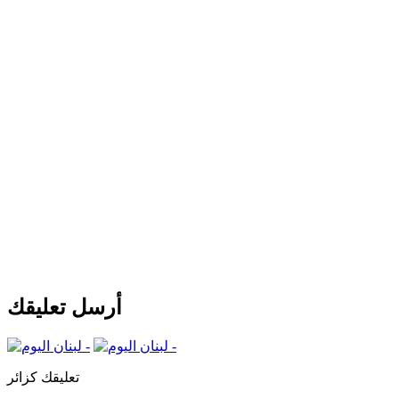
أرسل تعليقك
تعليقك كزائر