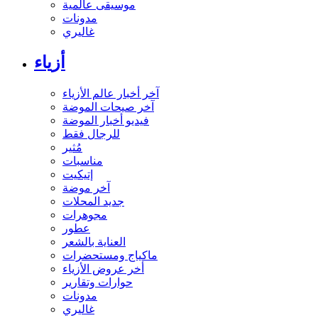
موسيقى عالمية
مدونات
غاليري
أزياء
آخر أخبار عالم الأزياء
آخر صيحات الموضة
فيديو أخبار الموضة
للرجال فقط
مُثير
مناسبات
إتيكيت
آخر موضة
جديد المحلات
مجوهرات
عطور
العناية بالشعر
ماكياج ومستحضرات
أخر عروض الأزياء
حوارات وتقارير
مدونات
غاليري