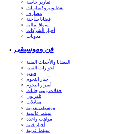
تقارير خاصة
نفط وبتروكيماويات
مصارف
قضايا ساخنة
أسواق مالية
أخبار الشركات
مدونات
فن وموسيقى
القضايا والأحداث الفنية
الحوارات الفنية
فيديو
أخبار النجوم
أسرار النجوم
حفلات ومهرجانات
تلفزيون
مقابلات
موسيقى عربية
سينما عالمية
مواهب واعدة
أخبار فنية
سينما عربية