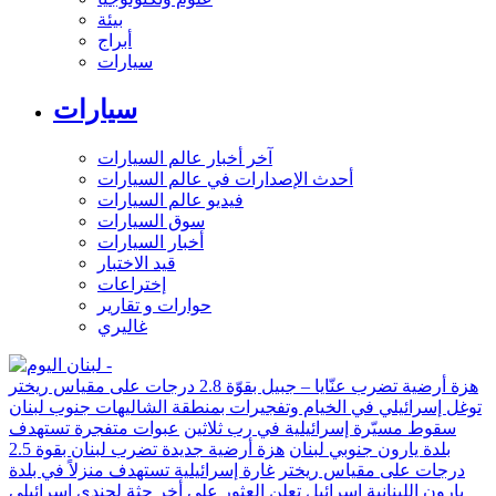
بيئة
أبراج
سيارات
سيارات
آخر أخبار عالم السيارات
أحدث الإصدارات في عالم السيارات
فيديو عالم السيارات
سوق السيارات
أخبار السيارات
قيد الاختبار
إختراعات
حوارات و تقارير
غاليري
هزة أرضية تضرب عنّايا – جبيل بقوّة 2.8 درجات على مقياس ريختر
توغل إسرائيلي في الخيام وتفجيرات بمنطقة الشاليهات جنوب لبنان
سقوط مسيّرة إسرائيلية في رب ثلاثين
عبوات متفجرة تستهدف
بلدة يارون جنوبي لبنان
هزة أرضية جديدة تضرب لبنان بقوة 2.5
درجات على مقياس ريختر
غارة إسرائيلية تستهدف منزلاً في بلدة
يارون اللبنانية
إسرائيل تعلن العثور على أخر جثة لجندي إسرائيلي