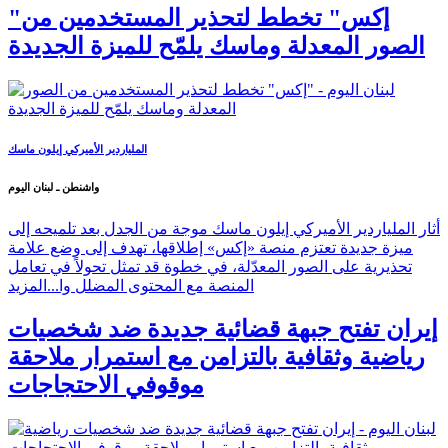
"إكس" تخطط لتحذير المستخدمين من
الصور المعدلة وماسك يلمّح للميزة الجديدة
الملياردير الأميركي إيلون ماسك
واشنطن ـ لبنان اليوم
أثار الملياردير الأميركي إيلون ماسك موجة من الجدل بعد تلميحه إلى
ميزة جديدة تعتزم منصة «إكس» إطلاقها، تهدف إلى وضع علامة
تحذيرية على الصور المعدّلة، في خطوة قد تمثل تحولاً في تعامل
المنصة مع المحتوى المضلل وا...
المزيد
إيران تفتح جبهة قضائية جديدة ضد شخصيات
رياضية وثقافية بالتزامن مع استمرار ملاحقة
موقوفي الاحتجاجات