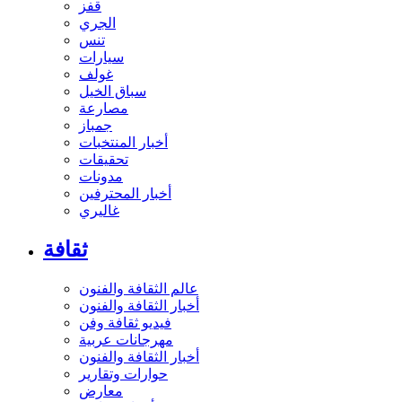
قفز
الجري
تنس
سيارات
غولف
سباق الخيل
مصارعة
جمباز
أخبار المنتخبات
تحقيقات
مدونات
أخبار المحترفين
غاليري
ثقافة
عالم الثقافة والفنون
أخبار الثقافة والفنون
فيديو ثقافة وفن
مهرجانات عربية
أخبار الثقافة والفنون
حوارات وتقارير
معارض