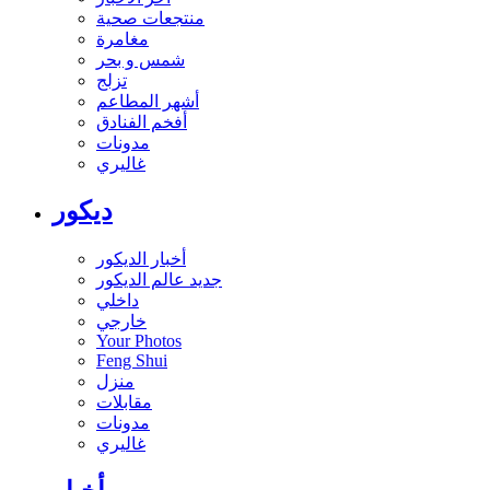
منتجعات صحية
مغامرة
شمس و بحر
تزلج
أشهر المطاعم
أفخم الفنادق
مدونات
غاليري
ديكور
أخبار الديكور
جديد عالم الديكور
داخلي
خارجي
Your Photos
Feng Shui
منزل
مقابلات
مدونات
غاليري