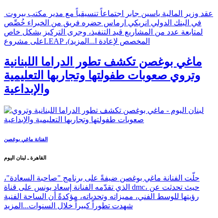
عقد وزير المالية ياسين جابر اجتماعاً تنسيقياً مع مدير مكتب بيروت
في البنك الدولي انريكي ارماس حضره فريق من الخبراء خُصِّص
لمتابعة عدد من المشاريع قيد التنفيذ، وجرى التركيز بشكل خاص
على مشروعLEAP ،(المخصص لإعادة ا...
المزيد
ماغي بوغصن تكشف تطور الدراما اللبنانية
وتروي صعوبات طفولتها وتجاربها التعليمية
والإبداعية
الفنانة ماغي بوغصن
القاهرة ـ لبنان اليوم
حلّت الفنانة ماغي بوغصن ضيفةً على برنامج "صاحبة السعادة"،
الذي تقدّمه الفنانة إسعاد يونس على قناة dmc، حيث تحدثت عن
رؤيتها للوسط الفني، مميزاته وتحدياته، مؤكدةً أن الساحة الفنية
شهدت تطوراً كبيراً خلال السنوات...
المزيد