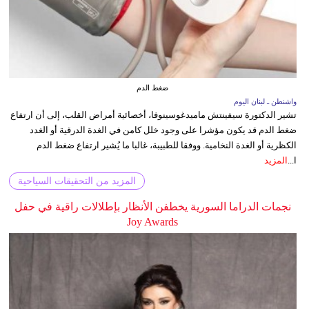
ضغط الدم
واشنطن ـ لبنان اليوم
تشير الدكتورة سيفينتش ماميدغوسينوفا، أخصائية أمراض القلب، إلى أن ارتفاع
ضغط الدم قد يكون مؤشرا على وجود خلل كامن في الغدة الدرقية أو الغدد
الكظرية أو الغدة النخامية. ووفقا للطبيبة، غالبا ما يُشير ارتفاع ضغط الدم
ا...
المزيد
المزيد من التحقيقات السياحية
نجمات الدراما السورية يخطفن الأنظار بإطلالات راقية في حفل
Joy Awards