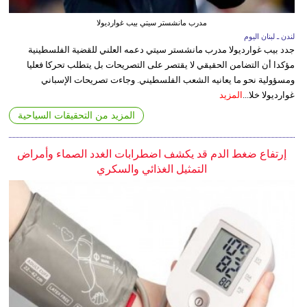
مدرب مانشستر سيتي بيب غوارديولا
لندن ـ لبنان اليوم
جدد بيب غوارديولا مدرب مانشستر سيتي دعمه العلني للقضية الفلسطينية
مؤكدا أن التضامن الحقيقي لا يقتصر على التصريحات بل يتطلب تحركا فعليا
ومسؤولية نحو ما يعانيه الشعب الفلسطيني. وجاءت تصريحات الإسباني
غوارديولا خلا...
المزيد
المزيد من التحقيقات السياحية
إرتفاع ضغط الدم قد يكشف اضطرابات الغدد الصماء وأمراض
التمثيل الغذائي والسكري