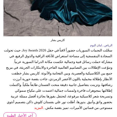
كاريس بشار
الرياض ـ لبنان اليوم
سجّلت النجمات السوريات حضوراً لافتاً في حفل Joy Awards 2026، حيث تحولت
السجادة البنفسجية إلى مساحة استعراض للأناقة الراقية والذوق الرفيع، في
مشاركة حملت رسائل فنية وجمالية عكست مكانة الدراما السورية عربياً.
وتنوّعت الإطلالات بين التصاميم العالمية الفاخرة والابتكارات الجريئة، في مزيج
جمع بين الكلاسيكية والعصرية، وبين الفخامة والأنوثة. كاريس بشار خطفت
الأنظار بإطلالة مخملية باللون الأخضر الزمردي، جاءت بقصة حورية أبرزت
رشاقتها، وتزينت بتفاصيل جانبية دقيقة منحت الفستان طابعاً ملكياً. واكتملت
إطلالتها بمجوهرات فاخرة ولمسات جمالية اعتمدت على مكياج سموكي
وتسريحة شعر كلاسيكية مرفوعة، لتحتفل بفوزها بجائزة أفضل ممثلة عربية
بحضور واثق وأنيق. بدورها، أطلت نور علي بفستان كلوش داكن بتصميم أنثوي
مستوحى من فساتين الأميرات، تميز بقصة مكش...
المزيد
آخر الأخبار الطبية