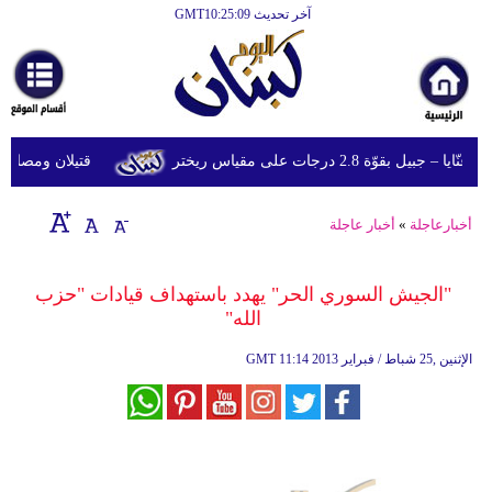
آخر تحديث GMT10:25:09
الرئيسية
أخبارعاجلة
رياضة
وّة 2.8 درجات على مقياس ريختر
قتيلان ومصابون جراء 14 غارة إسرائيلية على شرق و
ثقافة
إقتصاد
أخبارعاجلة
»
أخبار عاجلة
فن
"الجيش السوري الحر" يهدد باستهداف قيادات "حزب
وموسيقى
الله"
أزياء
11:14 2013 الإثنين ,25 شباط / فبراير
GMT
صحة
وتغذية
سياحة