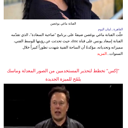
الفنانة ماغي بوغصن
القاهرة ـ لبنان اليوم
حلّت الفنانة ماغي بوغصن ضيفةً على برنامج "صاحبة السعادة"، الذي تقدّمه
الفنانة إسعاد يونس على قناة dmc، حيث تحدثت عن رؤيتها للوسط الفني،
مميزاته وتحدياته، مؤكدةً أن الساحة الفنية شهدت تطوراً كبيراً خلال
السنوات...
المزيد
"إكس" تخطط لتحذير المستخدمين من الصور المعدلة وماسك
يلمّح للميزة الجديدة