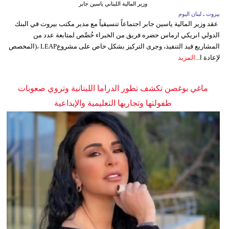
وزير المالية اللبناني ياسين جابر
بيروت ـ لبنان اليوم
عقد وزير المالية ياسين جابر اجتماعاً تنسيقياً مع مدير مكتب بيروت في البنك
الدولي انريكي ارماس حضره فريق من الخبراء خُصِّص لمتابعة عدد من
المشاريع قيد التنفيذ، وجرى التركيز بشكل خاص على مشروعLEAP ،(المخصص
لإعادة ا...
المزيد
ماغي بوغصن تكشف تطور الدراما اللبنانية وتروي صعوبات
طفولتها وتجاربها التعليمية والإبداعية