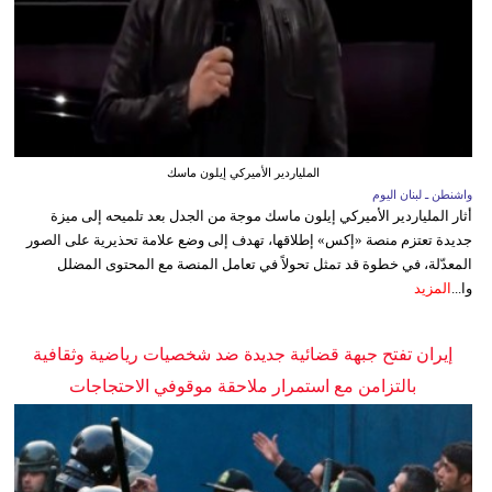
الملياردير الأميركي إيلون ماسك
واشنطن ـ لبنان اليوم
أثار الملياردير الأميركي إيلون ماسك موجة من الجدل بعد تلميحه إلى ميزة
جديدة تعتزم منصة «إكس» إطلاقها، تهدف إلى وضع علامة تحذيرية على الصور
المعدّلة، في خطوة قد تمثل تحولاً في تعامل المنصة مع المحتوى المضلل
وا...
المزيد
إيران تفتح جبهة قضائية جديدة ضد شخصيات رياضية وثقافية
بالتزامن مع استمرار ملاحقة موقوفي الاحتجاجات