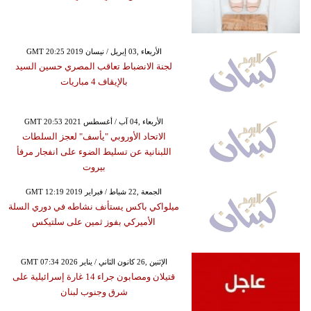
GMT 20:25 2019 الأربعاء ,03 إبريل / نيسان
لجنة الانضباط تعاقب المصري حسين السيد
بالإيقاف 4 مباريات
GMT 20:53 2021 الأربعاء ,04 آب / أغسطس
الاتحاد الأوروبي "يأسف" لعجز السلطات
اللبنانية عن تسليط الضوء على انفجار مرفأ
بيروت
GMT 12:19 2019 الجمعة ,22 شباط / فبراير
ميلواكي باكس يستأنف نشاطه في دوري السلة
الأميركي بفوز ثمين على سلتيكس
GMT 07:34 2026 الإثنين ,26 كانون الثاني / يناير
قتيلان ومصابون جراء 14 غارة إسرائيلية على
شرق وجنوب لبنان